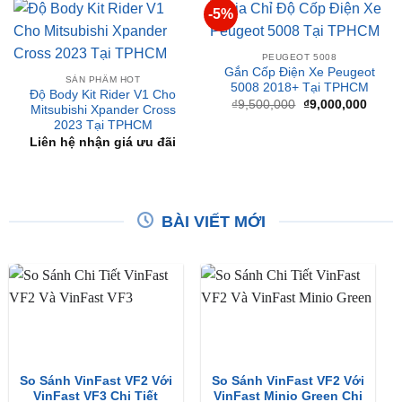
PEUGEOT 5008
Gắn Cốp Điện Xe Peugeot
SẢN PHẨM HOT
5008 2018+ Tại TPHCM
Độ Body Kit Rider V1 Cho
Giá
Giá
₫
9,500,000
₫
9,000,000
Mitsubishi Xpander Cross
gốc
hiện
2023 Tại TPHCM
là:
tại
₫9,500,000.
là:
Liên hệ nhận giá ưu đãi
₫9,00
BÀI VIẾT MỚI
So Sánh VinFast VF2 Với
So Sánh VinFast VF2 Với
VinFast VF3 Chi Tiết
VinFast Minio Green Chi
Tiết
XEM THÊM