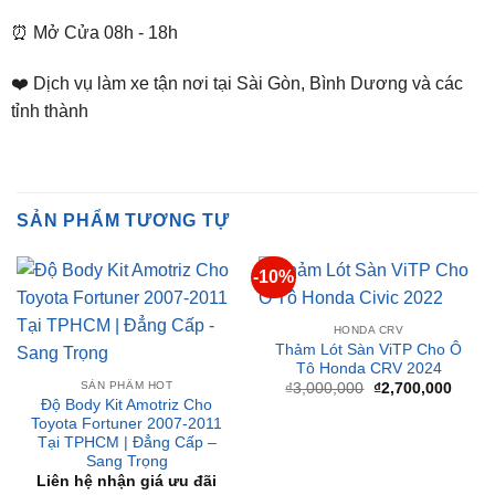
❤️ Dịch vụ làm xe tận nơi tại Sài Gòn, Bình Dương và các
tỉnh thành
SẢN PHẨM TƯƠNG TỰ
-10%
HONDA CRV
Thảm Lót Sàn ViTP Cho Ô
Tô Honda CRV 2024
SẢN PHẨM HOT
Giá
Giá
₫
3,000,000
₫
2,700,000
gốc
hiện
Độ Body Kit Amotriz Cho
là:
tại
Toyota Fortuner 2007-2011
₫3,000,000.
là:
Tại TPHCM | Đẳng Cấp –
₫2,70
Sang Trọng
Liên hệ nhận giá ưu đãi
-17%
-29%