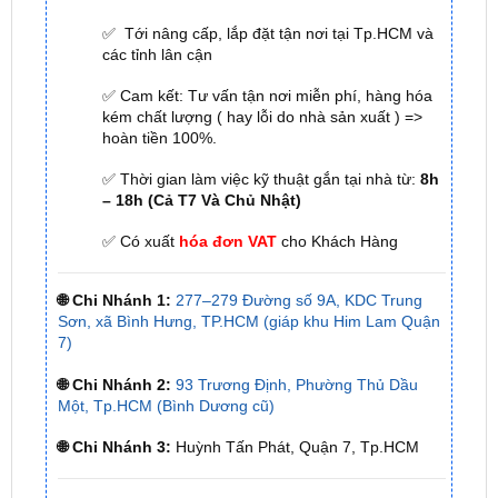
✅ Cam kết: Tư vấn tận nơi miễn phí, hàng hóa
kém chất lượng ( hay lỗi do nhà sản xuất ) =>
hoàn tiền 100%.
✅ Thời gian làm việc kỹ thuật gắn tại nhà từ:
8h
– 18h (Cả T7 Và Chủ Nhật)
✅ Có xuất
hóa đơn VAT
cho Khách Hàng
🌐 Chi Nhánh 1:
277–279 Đường số 9A, KDC Trung
Sơn, xã Bình Hưng, TP.HCM (giáp khu Him Lam Quận
7)
🌐 Chi Nhánh 2:
93 Trương Định, Phường Thủ Dầu
Một, Tp.HCM (Bình Dương cũ)
🌐 Chi Nhánh 3:
Huỳnh Tấn Phát, Quận 7, Tp.HCM
📞 Nhấn vào
Liên hệ ngay nhận ưu đãi 👉
Zalo OA
ZKar Auto