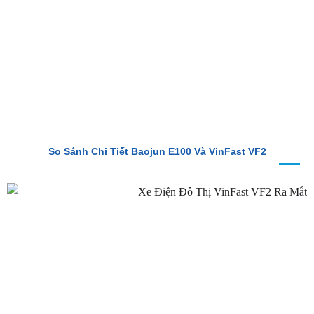
So Sánh Chi Tiết Baojun E100 Và VinFast VF2