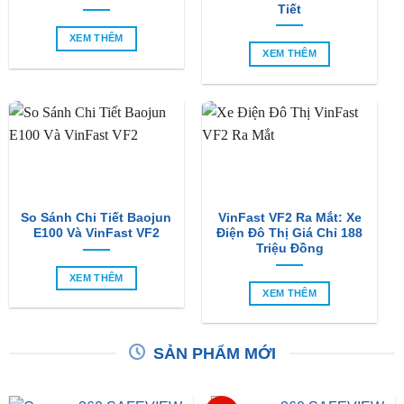
XEM THÊM
So Sánh Chi Tiết Baojun
VinFast VF2 Ra Mắt: Xe
E100 Và VinFast VF2
Điện Đô Thị Giá Chỉ 188
Triệu Đồng
XEM THÊM
XEM THÊM
SẢN PHẨM MỚI
-6%