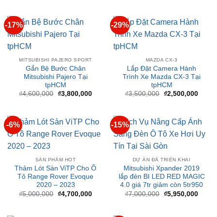
MITSUBISHI PAJERO SPORT
MAZDA CX-3
Gắn Bệ Bước Chân
Lắp Đặt Camera Hành
Mitsubishi Pajero Tại
Trình Xe Mazda CX-3 Tại
tpHCM
tpHCM
Giá
Giá
Giá
Giá
₫
4,600,000
₫
3,800,000
₫
3,500,000
₫
2,500,000
gốc
hiện
gốc
hiện
là:
tại
là:
tại
₫4,600,000.
là:
₫3,500,000.
là:
₫3,800,000.
₫2,50
-6%
-15%
SẢN PHẨM HOT
DỰ ÁN ĐÃ TRIỂN KHAI
Thảm Lót Sàn ViTP Cho Ô
Mitsubishi Xpander 2019
Tô Range Rover Evoque
lắp đèn BI LED RED MAGIC
2020 – 2023
4.0 giá 7tr giảm còn 5tr950
Giá
Giá
Giá
Giá
₫
5,000,000
₫
4,700,000
₫
7,000,000
₫
5,950,000
gốc
hiện
gốc
hiện
là:
tại
là:
tại
₫5,000,000.
là:
₫7,000,000.
là:
₫4,700,000.
₫5,95
-5%