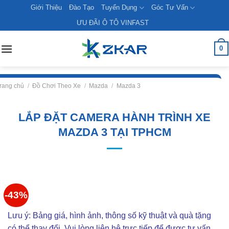
Skip
Giới Thiệu
Đào Tạo
Tuyển Dụng
Góc Tư Vấn
to
ƯU ĐÃI Ô TÔ VINFAST
content
0
rang chủ
/
Đồ Chơi Theo Xe
/
Mazda
/
Mazda 3
LẮP ĐẶT CAMERA HÀNH TRÌNH XE
MAZDA 3 TẠI TPHCM
-43%
Lưu ý: Bảng giá, hình ảnh, thông số kỹ thuật và quà tặng
có thể thay đổi. Vui lòng liên hê trực tiếp để được tư vấn