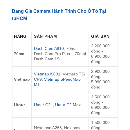
tpHCM
HÃNG
SẢN PHẨM
GIÁ BÁN
2.200.000
Dash Cam A810
, 70mai
đồng -
70mai
Dash Cam Pro Plus+, 70mai
6.900.000
Dash Cam 1S
đồng
2.900.000
Vietmap KC01
, Vietmap TS-
đồng -
Vietmap
CP9,
Vietmap SPeedMap
5.990.000
M1
đồng
3.500.000
đồng -
Utour
Utour C2L
,
Utour C2 Max
6.900.000
đồng
1.500.000
Nextbase A263, Nextbase
đồng -
Icar
A16R, Nextbase A161
5.900.000
đồng