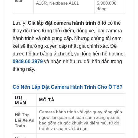
Lưu ý:
Giá lắp đặt camera hành trình ô tô
có thể
thay đổi theo từng thời điểm, dòng xe, loại camera
hành trình và nhà cung cấp. Nhưng chúng tôi cam
kết sẽ thường xuyên cập nhật giá chính xác. Để
được hỗ trợ báo giá chi tiết, vui lòng liên hệ hotline:
0949.60.3979
và nhận nhiều ưu đãi hấp dẫn trong
tháng này.
Có Nên Lắp Đặt Camera Hành Trình Cho Ô Tô?
ƯU
MÔ TẢ
ĐIỂM
Camera hành trình với góc quay rộng giúp
Hỗ Trợ
người lái quan sát toàn cảnh xung quanh,
Lái Xe An
bao gồm cả góc khuất và điểm mù, từ đó
Toàn
tránh va chạm và tai nạn.
Cung
Cấp
Ghi lại toàn bộ diễn biến vụ việc khi có va
Bằng
chạm, cung cấp bằng chứng hữu ích để