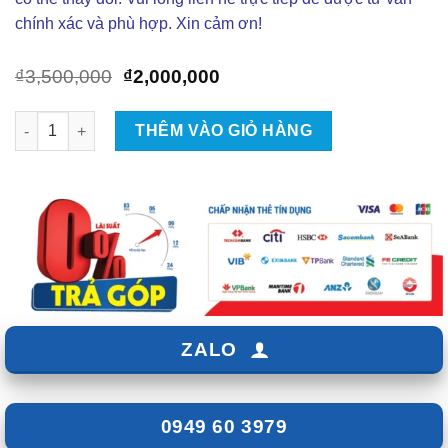
chính xác và phù hợp. Xin cảm ơn!
Giá
Giá
₫
3,500,000
₫
2,000,000
gốc
hiện
là:
tại
Lắp Đặt Camera Hành Trình Xe Mazda 3 Tại tpHCM số lượng
THÊM VÀO GIỎ HÀNG
₫3,500,000.
là:
₫2,000,000.
ZALO
0949 60 3979