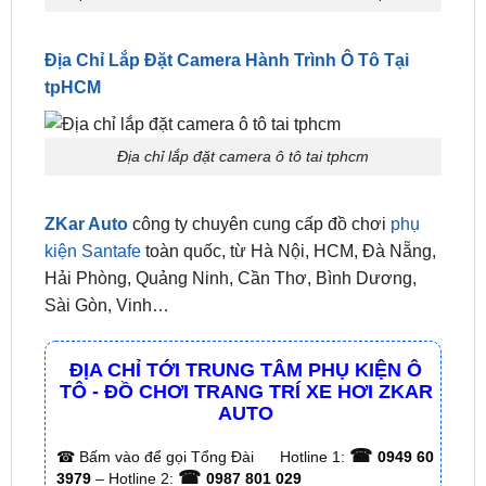
Địa Chỉ Lắp Đặt Camera Hành Trình Ô Tô Tại
tpHCM
Địa chỉ lắp đặt camera ô tô tai tphcm
ZKar Auto
công ty chuyên cung cấp đồ chơi
phụ
kiện Santafe
toàn quốc, từ Hà Nội, HCM, Đà Nẵng,
Hải Phòng, Quảng Ninh, Cần Thơ, Bình Dương,
Sài Gòn, Vinh…
ĐỊA CHỈ TỚI TRUNG TÂM PHỤ KIỆN Ô
TÔ - ĐỒ CHƠI TRANG TRÍ XE HƠI ZKAR
AUTO
☎
☎
Bấm vào để gọi Tổng Đài
Hotline 1:
0949 60
☎
3979
– Hotline 2:
0987 801 029
✅ Tới nâng cấp, lắp đặt tận nơi tại Tp.HCM và
các tỉnh lân cận