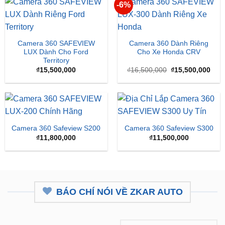
Camera 360 SAFEVIEW
Camera 360 Dành Riêng
LUX Dành Cho Ford
Cho Xe Honda CRV
Territory
Giá
Giá
₫
15,500,000
₫
16,500,000
₫
15,500,000
gốc
hiện
là:
tại
₫16,500,000.
là:
₫15,
Camera 360 Safeview S200
Camera 360 Safeview S300
₫
11,800,000
₫
11,500,000
BÁO CHÍ NÓI VỀ ZKAR AUTO
ZKar Auto tài trợ học bổng kỹ
CEO từng nâng cấp hơn 7.000 ô