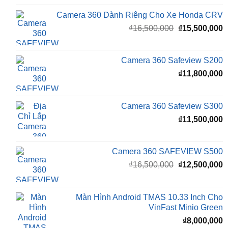
Giá
G
₫
16,500,000
₫
15,500,000
gốc
h
là:
t
₫16,500,000.
l
Camera 360 Safeview S200
₫
₫
11,800,000
Camera 360 Safeview S300
₫
11,500,000
Camera 360 SAFEVIEW S500
Giá
G
₫
16,500,000
₫
12,500,000
gốc
h
là:
t
₫16,500,000.
l
Màn Hình Android TMAS 10.33 Inch Cho
₫
VinFast Minio Green
₫
8,000,000
Màn Hình Android TMAS 10.33 Dành Cho
VinFast VF2