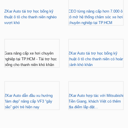
thuật ô tô cho thanh niên nghèo
tô mở hệ thống chăm sóc xe hơi
vượt khó
chuyên nghiệp tại TP.HCM
Gara nâng cấp xe hơi chuyên
ZKar Auto tài trợ học bổng kỹ
nghiệp tại TP.HCM - Tài trợ học
thuật ô tô cho thanh niên có hoàn
bổng cho thanh niên khó khăn
cảnh khó khăn
ZKar Auto dẫn đầu xu hướng
ZKar Auto hợp tác với Mitsubishi
“làm đẹp” nâng cấp VF3 “gây
Tiền Giang, khách Việt có thêm
bão” giới trẻ hiện nay
địa điểm lắp đặt...
FACEBOOK
DẪN ĐƯỜNG