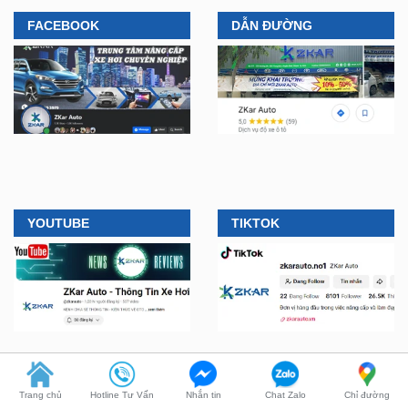
YOUTUBE
TIKTOK
CÔNG TY TNHH ZKAR
LIÊN HỆ MUA HÀNG
Trang chủ
Hotline Tư Vấn
Nhắn tin
Chat Zalo
Chỉ đường
AUTO
🛠️
Lắp đặt tận nơi, tại nhà