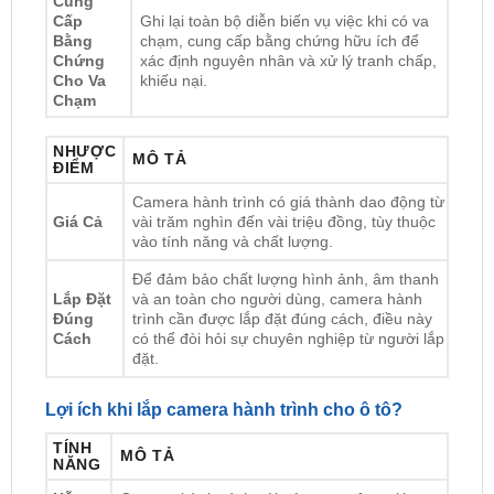
Chứng
xác định nguyên nhân và xử lý tranh chấp,
Cho Va
khiếu nại.
Chạm
NHƯỢC
MÔ TẢ
ĐIỂM
Camera hành trình có giá thành dao động từ
Giá Cả
vài trăm nghìn đến vài triệu đồng, tùy thuộc
vào tính năng và chất lượng.
Để đảm bảo chất lượng hình ảnh, âm thanh
Lắp Đặt
và an toàn cho người dùng, camera hành
Đúng
trình cần được lắp đặt đúng cách, điều này
Cách
có thể đòi hỏi sự chuyên nghiệp từ người lắp
đặt.
Lợi ích khi lắp camera hành trình cho ô tô?
TÍNH
MÔ TẢ
NĂNG
Hỗ trợ
Camera hành trình với góc quay rộng giúp
Lái Xe
người lái quan sát toàn cảnh xung quanh, bao
An
gồm cả góc khuất và điểm mù, từ đó tránh va