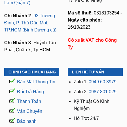
các tỉnh lân cận
Đường số 9A, KDC Trung
Sơn, xã Bình Hưng,
⏱️ 8:30 AM - 18:00 PM (Cả
TP.HCM (giáp khu Him
T7 Và Chủ Nhật)
Lam Quận 7)
Mã số thuế:
0318103254 -
Chi Nhánh 2:
93 Trương
Ngày cấp phép:
Định, P. Thủ Dầu Một,
16/10/2023
TP.HCM (Bình Dương cũ)
Có xuất VAT cho Công
Chi Nhánh 3:
Huỳnh Tấn
Ty
Phát, Quận 7, Tp.HCM
CHÍNH SÁCH MUA HÀNG
LIÊN HỆ TƯ VẤN
Bảo Mật Thông Tin
Zalo 1:
0949.60.3979
Đổi Trả Hàng
Zalo 2:
0987.801.029
Thanh Toán
Kỹ Thuật Có Kinh