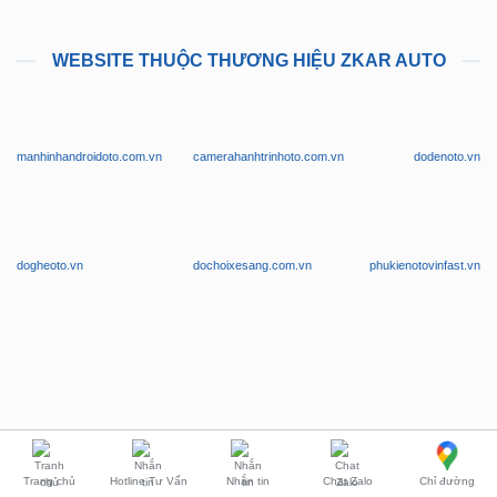
Nghiệm
Vận Chuyển
Hỗ Trợ: 24/7
Bảo hành
WEBSITE THUỘC THƯƠNG HIỆU ZKAR AUTO
manhinhandroidoto.com.vn
camerahanhtrinhoto.com.vn
dodenoto.vn
dogheoto.vn
dochoixesang.com.vn
phukienotovinfast.vn
Trang chủ
Hotline Tư Vấn
Nhắn tin
Chat Zalo
Chỉ đường