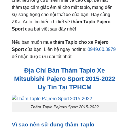
Thảm Taplo xe Mitsubishi Pajero Sport 2015-
2022
không chỉ là phụ kiện trang trí, mà còn là sự
kết hợp hoàn hảo giữa tiện ích và thẩm mỹ. Với
chất liệu lông cừu mềm mại và cao cấp, bề mặt
thảm tạo cảm giác êm ái cho mặt taplo, mang đến
sự sang trọng cho nội thất xe của bạn. Hãy cùng
ZKar Auto tìm hiểu chi tiết về
thảm Taplo Pajero
Sport
qua bài viết sau đây nhé!
Nếu bạn muốn mua
thảm Taplo cho xe Pajero
Sport
của bạn. Liên hệ ngay hotline:
0949.60.3979
để nhận được ưu đãi tốt nhất.
Địa Chỉ Bán Thảm Taplo Xe
Mitsubishi Pajero Sport 2015-2022
Uy Tín Tại TPHCM