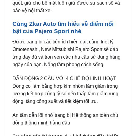
Khi thấy bề mặt thảm bảo vệ Taplo có dấu hiệu bám
bẩn, bạn có thể dễ dàng làm sạch bằng cách giũ
nhẹ để loại bỏ bụi hoặc sử dụng chổi lông gà để
quét, giữ cho bề mặt luôn giữ được sự sạch sẽ và
bảo vệ nội thất xe.
Cùng Zkar Auto tìm hiểu về điểm nổi
bật của Pajero Sport nhé
Được trang bị các tiện ích hiện đại, cùng triết lý
Omotenashi, New Mitsubishi Pajero Sport sẽ đáp
ứng đầy đủ và trọn vẹn các nhu cầu sử dụng hàng
ngày của bạn. Nâng tầm phong cách sống.
DẪN ĐỘNG 2 CẦU VỚI 4 CHẾ ĐỘ LINH HOẠT
Động cơ làm bằng hợp kim nhôm làm giảm trọng
lượng kết hợp cùng tỷ số nén thấp làm giảm rung
động, tăng công suất và tiết kiệm tối ưu.