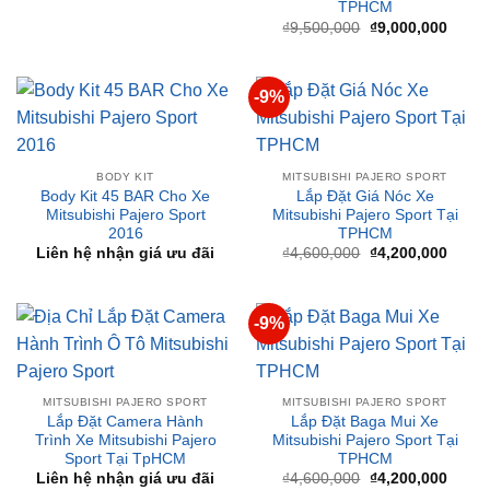
ĐỘ BI GẦM
Độ Bi Gầm Aozoom Cho Xe
MITSUBISHI PAJERO SPORT
Mitsubishi Pajero Sport
Gắn Cốp Điện Xe Mitsubishi
₫
5,500,000
Pajero Sport 2017-2021 Tại
TPHCM
Giá
Giá
₫
9,500,000
₫
9,000,000
gốc
hiện
là:
tại
₫9,500,000.
là:
₫9,00
-9%
BODY KIT
MITSUBISHI PAJERO SPORT
Body Kit 45 BAR Cho Xe
Lắp Đặt Giá Nóc Xe
Mitsubishi Pajero Sport
Mitsubishi Pajero Sport Tại
2016
TPHCM
Giá
Giá
Liên hệ nhận giá ưu đãi
₫
4,600,000
₫
4,200,000
gốc
hiện
là:
tại
₫4,600,000.
là:
₫4,20
-9%
MITSUBISHI PAJERO SPORT
MITSUBISHI PAJERO SPORT