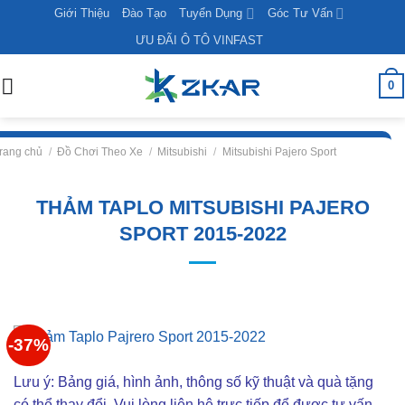
Skip
Giới Thiệu
Đào Tạo
Tuyển Dụng
Góc Tư Vấn
to
ƯU ĐÃI Ô TÔ VINFAST
content
0
rang chủ
/
Đồ Chơi Theo Xe
/
Mitsubishi
/
Mitsubishi Pajero Sport
THẢM TAPLO MITSUBISHI PAJERO
SPORT 2015-2022
-37%
Lưu ý: Bảng giá, hình ảnh, thông số kỹ thuật và quà tặng
có thể thay đổi. Vui lòng liên hê trực tiếp để được tư vấn