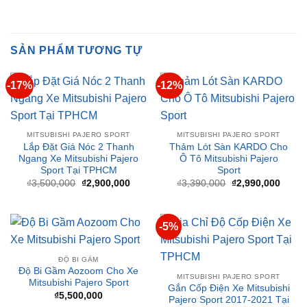
❤️ Dịch vụ làm xe tận nơi tại Sài Gòn, Bình Dương và các
tỉnh thành
SẢN PHẨM TƯƠNG TỰ
-17%
-12%
MITSUBISHI PAJERO SPORT
MITSUBISHI PAJERO SPORT
Lắp Đặt Giá Nóc 2 Thanh
Thảm Lót Sàn KARDO Cho
Ngang Xe Mitsubishi Pajero
Ô Tô Mitsubishi Pajero
Sport Tại TPHCM
Sport
Giá
Giá
Giá
Giá
₫
3,500,000
₫
2,900,000
₫
3,390,000
₫
2,990,000
gốc
hiện
gốc
hiện
là:
tại
là:
tại
₫3,500,000.
là:
₫3,390,000.
là:
₫2,900,000.
₫2,99
-5%