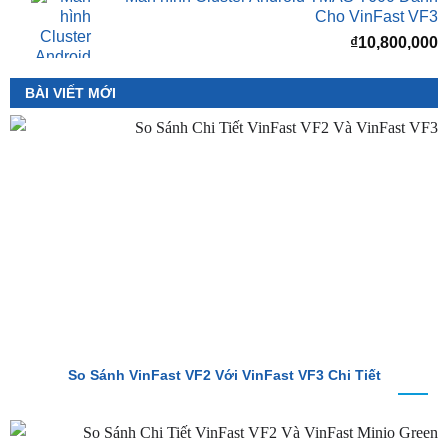
VinFast VF2
₫
8,000,000
Màn hình Cluster Android TMAS T600 Dành
Cho VinFast VF3
₫
10,800,000
BÀI VIẾT MỚI