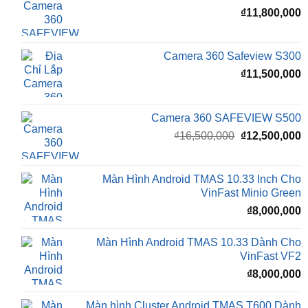
Giá
G
₫
16,500,000
₫
15,500,000
gốc
h
là:
t
₫16,500,000.
l
Camera 360 Safeview S200
₫
₫
11,800,000
Camera 360 Safeview S300
₫
11,500,000
Camera 360 SAFEVIEW S500
Giá
G
₫
16,500,000
₫
12,500,000
gốc
h
là:
t
₫16,500,000.
l
Màn Hình Android TMAS 10.33 Inch Cho
₫
VinFast Minio Green
₫
8,000,000
Màn Hình Android TMAS 10.33 Dành Cho