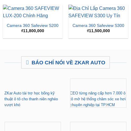
LUX Dành Cho Ford
Cho Xe Honda CRV
Territory
Giá
Giá
₫
15,500,000
₫
16,500,000
₫
15,500,000
gốc
hiện
là:
tại
₫16,500,000.
là:
₫15,
Camera 360 Safeview S200
Camera 360 Safeview S300
₫
11,800,000
₫
11,500,000
BÁO CHÍ NÓI VỀ ZKAR AUTO
ZKar Auto tài trợ học bổng kỹ
CEO từng nâng cấp hơn 7.000 ô
thuật ô tô cho thanh niên nghèo
tô mở hệ thống chăm sóc xe hơi
vượt khó
chuyên nghiệp tại TP.HCM