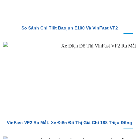
So Sánh Chi Tiết Baojun E100 Và VinFast VF2