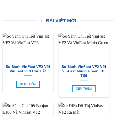
Lắp Đặt Camera Hành
Lắp Đặt Baga Mui Xe
Trình Xe Mitsubishi Pajero
Mitsubishi Pajero Sport Tại
Sport Tại TpHCM
TPHCM
Giá
Giá
Liên hệ nhận giá ưu đãi
₫
4,600,000
₫
4,200,000
gốc
hiện
là:
tại
₫4,600,000.
là:
₫4,20
BÀI VIẾT MỚI
So Sánh VinFast VF2 Với
So Sánh VinFast VF2 Với
VinFast VF3 Chi Tiết
VinFast Minio Green Chi
Tiết
XEM THÊM
XEM THÊM