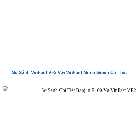
So Sánh VinFast VF2 Với VinFast VF3 Chi Tiết
So Sánh VinFast VF2 Với VinFast Minio Green Chi Tiết