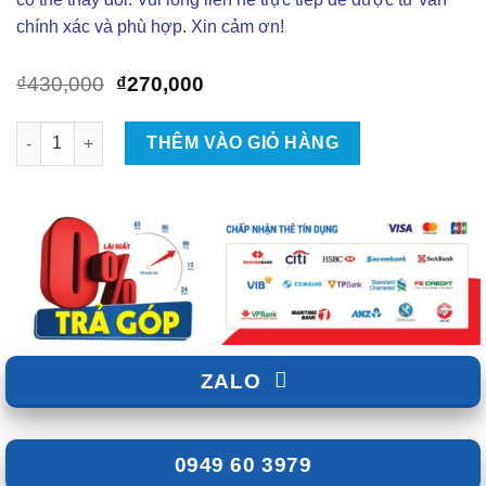
chính xác và phù hợp. Xin cảm ơn!
Giá
Giá
₫
430,000
₫
270,000
gốc
hiện
là:
tại
Thảm Taplo Mitsubishi Pajero Sport 2015-2022 số lượng
THÊM VÀO GIỎ HÀNG
₫430,000.
là:
₫270,000.
ZALO
0949 60 3979