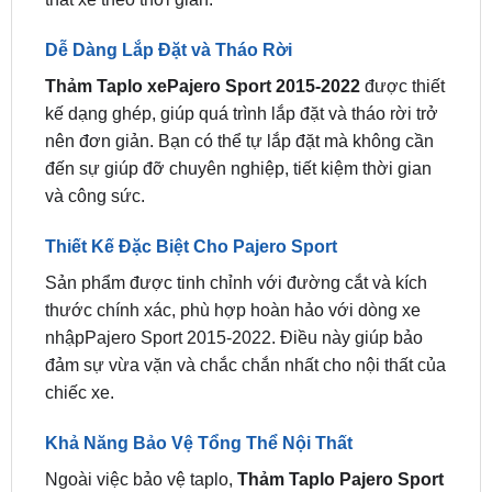
của ánh nắng mặt trời, giúp bảo vệ taplo khỏi tình
trạng phai màu và nứt nẻ do tác động của tia UV.
Điều này giúp duy trì sự mới mẻ và bền bỉ cho nội
thất xe theo thời gian.
Dễ Dàng Lắp Đặt và Tháo Rời
Thảm Taplo xePajero Sport 2015-2022
được thiết
kế dạng ghép, giúp quá trình lắp đặt và tháo rời trở
nên đơn giản. Bạn có thể tự lắp đặt mà không cần
đến sự giúp đỡ chuyên nghiệp, tiết kiệm thời gian
và công sức.
Thiết Kế Đặc Biệt Cho Pajero Sport
Sản phẩm được tinh chỉnh với đường cắt và kích
thước chính xác, phù hợp hoàn hảo với dòng xe
nhậpPajero Sport 2015-2022. Điều này giúp bảo
đảm sự vừa vặn và chắc chắn nhất cho nội thất của
chiếc xe.