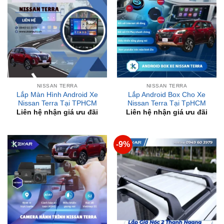
NISSAN TERRA
NISSAN TERRA
Lắp Màn Hình Android Xe
Lắp Android Box Cho Xe
Nissan Terra Tại TPHCM
Nissan Terra Tại TpHCM
Liên hệ nhận giá ưu đãi
Liên hệ nhận giá ưu đãi
-9%
NISSAN TERRA
NISSAN TERRA