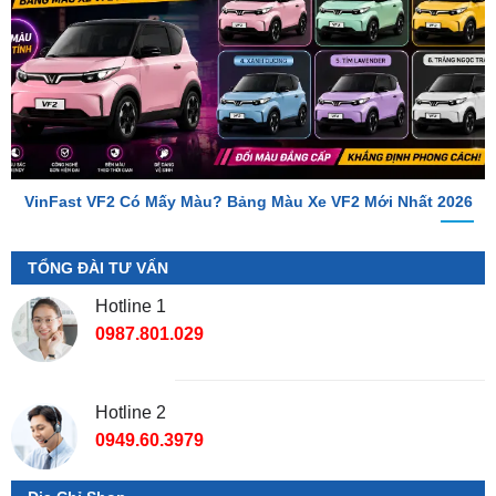
VinFast VF2 Có Mấy Màu? Bảng Màu Xe VF2 Mới Nhất 2026
TỔNG ĐÀI TƯ VẤN
Hotline 1
0987.801.029
Hotline 2
0949.60.3979
Địa Chỉ Shop
📌 Chi Nhánh Hồ Chí Minh:
277-279 Đường số 9A, KDC