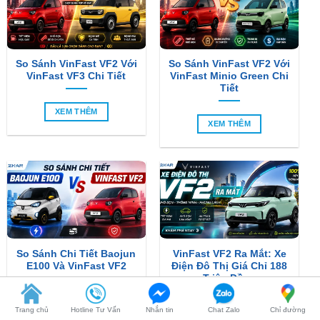
So Sánh VinFast VF2 Với
So Sánh VinFast VF2 Với
VinFast VF3 Chi Tiết
VinFast Minio Green Chi
Tiết
XEM THÊM
XEM THÊM
So Sánh Chi Tiết Baojun
VinFast VF2 Ra Mắt: Xe
E100 Và VinFast VF2
Điện Đô Thị Giá Chỉ 188
Triệu Đồng
XEM THÊM
XEM THÊM
Trang chủ
Hotline Tư Vấn
Nhắn tin
Chat Zalo
Chỉ đường