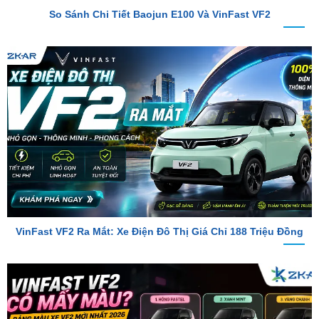
VinFast VF2 Ra Mắt: Xe Điện Đô Thị Giá Chỉ 188 Triệu Đồng