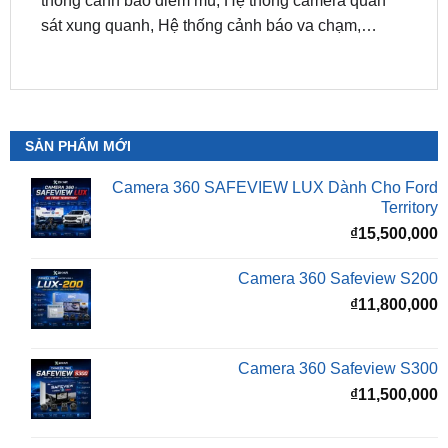
SẢN PHẨM MỚI
Camera 360 SAFEVIEW LUX Dành Cho Ford
Territory
₫
15,500,000
Camera 360 Safeview S200
₫
11,800,000
Camera 360 Safeview S300
₫
11,500,000
Camera 360 SAFEVIEW S500
Giá
G
₫
16,500,000
₫
12,500,000