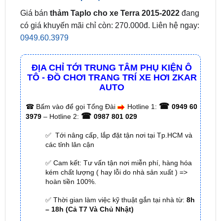
0949.60.3979
ĐỊA CHỈ TỚI TRUNG TÂM PHỤ KIỆN Ô
TÔ - ĐỒ CHƠI TRANG TRÍ XE HƠI ZKAR
AUTO
☎
☎
Bấm vào để gọi Tổng Đài
Hotline 1:
0949 60
☎
3979
– Hotline 2:
0987 801 029
✅ Tới nâng cấp, lắp đặt tận nơi tại Tp.HCM và
các tỉnh lân cận
✅ Cam kết: Tư vấn tận nơi miễn phí, hàng hóa
kém chất lượng ( hay lỗi do nhà sản xuất ) =>
hoàn tiền 100%.
✅ Thời gian làm việc kỹ thuật gắn tại nhà từ:
8h
– 18h (Cả T7 Và Chủ Nhật)
✅ Có xuất
hóa đơn VAT
cho Khách Hàng