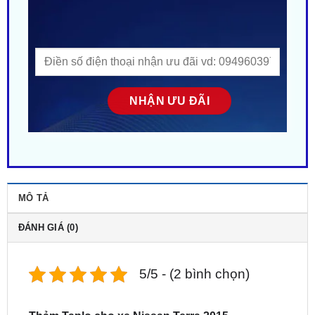
MÔ TẢ
ĐÁNH GIÁ (0)
5/5 - (2 bình chọn)
Thảm Taplo cho xe Nissan Terra 2015-
2022
không chỉ là phụ kiện trang trí, mà còn là sự
kết hợp hoàn hảo giữa tiện ích và thẩm mỹ. Với