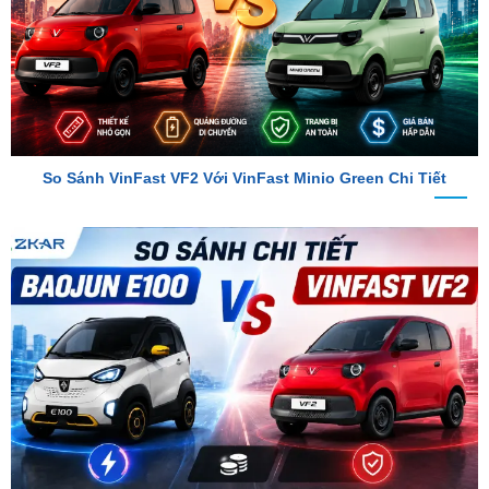
So Sánh VinFast VF2 Với VinFast Minio Green Chi Tiết
So Sánh Chi Tiết Baojun E100 Và VinFast VF2