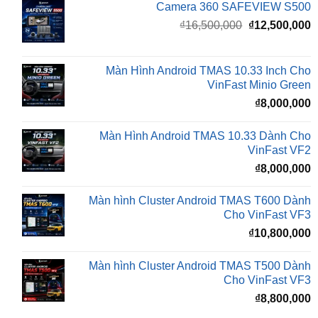
gốc
h
là:
t
₫16,500,000.
l
Màn Hình Android TMAS 10.33 Inch Cho
₫
VinFast Minio Green
₫
8,000,000
Màn Hình Android TMAS 10.33 Dành Cho
VinFast VF2
₫
8,000,000
Màn hình Cluster Android TMAS T600 Dành
Cho VinFast VF3
₫
10,800,000
Màn hình Cluster Android TMAS T500 Dành
Cho VinFast VF3
₫
8,800,000
BÀI VIẾT MỚI