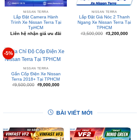
Lắp Đặt Camera Hành
Lắp Đặt Giá Nóc 2 Thanh
Trình Xe Nissan Terra Tại
Ngang Xe Nissan Terra Tại
TpHCM
TPHCM
Giá
Giá
Liên hệ nhận giá ưu đãi
₫
3,500,000
₫
3,200,000
gốc
hiện
là:
tại
₫3,500,000.
là:
₫3,20
-5%
NISSAN TERRA
Gắn Cốp Điện Xe Nissan
Terra 2018+ Tại TPHCM
Giá
Giá
₫
9,500,000
₫
9,000,000
gốc
hiện
là:
tại
₫9,500,000.
là:
₫9,000,000.
BÀI VIẾT MỚI