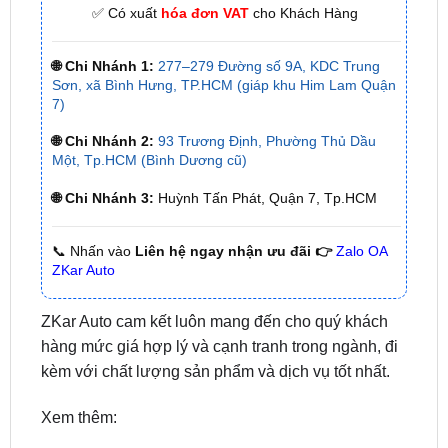
🌐 Chi Nhánh 1:
277–279 Đường số 9A, KDC Trung
Sơn, xã Bình Hưng, TP.HCM (giáp khu Him Lam Quận
7)
🌐 Chi Nhánh 2:
93 Trương Định, Phường Thủ Dầu
Một, Tp.HCM (Bình Dương cũ)
🌐 Chi Nhánh 3:
Huỳnh Tấn Phát, Quận 7, Tp.HCM
📞 Nhấn vào
Liên hệ ngay nhận ưu đãi 👉
Zalo OA
ZKar Auto
ZKar Auto cam kết luôn mang đến cho quý khách
hàng mức giá hợp lý và cạnh tranh trong ngành, đi
kèm với chất lượng sản phẩm và dịch vụ tốt nhất.
Xem thêm:
Độ đèn ô tô uy tín tại TPHCM
Bọc ghế và độ ghế uy tín tại TPHCM