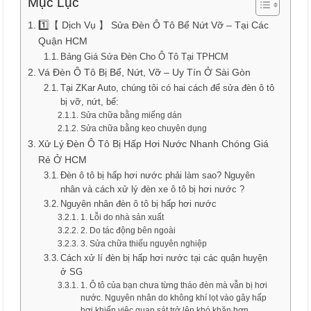
Mục Lục
1️⃣【 Dịch Vụ 】 Sửa Đèn Ô Tô Bể Nứt Vỡ – Tại Các
Quận HCM
Bảng Giá Sửa Đèn Cho Ô Tô Tại TPHCM
Vá Đèn Ô Tô Bị Bể, Nứt, Vỡ – Uy Tín Ở Sài Gòn
Tại ZKar Auto, chúng tôi có hai cách để sửa đèn ô tô
bị vỡ, nứt, bể:
Sửa chữa bằng miếng dán
Sửa chữa bằng keo chuyên dụng
Xử Lý Đèn Ô Tô Bị Hấp Hơi Nước Nhanh Chóng Giá
Rẻ Ở HCM
Đèn ô tô bị hấp hơi nước phải làm sao? Nguyên
nhân và cách xử lý đèn xe ô tô bị hơi nước ?
Nguyên nhân đèn ô tô bị hấp hơi nước
1. Lỗi do nhà sản xuất
2. Do tác động bên ngoài
3. Sửa chữa thiếu nguyên nghiệp
Cách xử lí đèn bị hấp hơi nước tại các quận huyện
ở SG
1. Ô tô của bạn chưa từng tháo đèn mà vẫn bị hơi
nước. Nguyên nhân do không khí lọt vào gây hấp
hơi khiến việc quan sát trở lên khó khăn hơn.