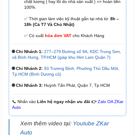
chất lượng ( hay lỗi do nhà sản xuất ) => hoàn tiền
100%.
✅ Thời gian làm việc kỹ thuật gắn tại nhà từ:
8h –
18h (Cả T7 Và Chủ Nhật)
✅ Có xuất
hóa đơn VAT
cho Khách Hàng
🌐 Chi Nhánh 1:
277–279 Đường số 9A, KDC Trung Sơn,
xã Bình Hưng, TP.HCM (giáp khu Him Lam Quận 7)
🌐 Chi Nhánh 2:
93 Trương Định, Phường Thủ Dầu Một,
Tp.HCM (Bình Dương cũ)
🌐 Chi Nhánh 3:
Huỳnh Tấn Phát, Quận 7, Tp.HCM
📞 Nhấn vào
Liên hệ ngay nhận ưu đãi 👉
Zalo OA ZKar
Auto
Xem thêm video tại:
Youtube ZKar
Auto