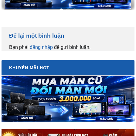
Để lại một bình luận
Bạn phải
đăng nhập
để gửi bình luận.
KHUYẾN MÃI HOT