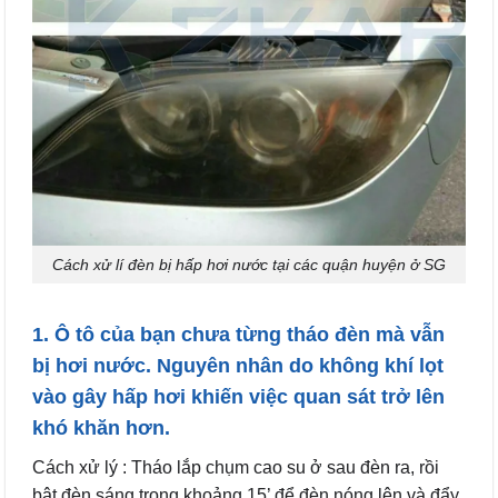
Cách xử lí đèn bị hấp hơi nước tại các quận huyện ở SG
1. Ô tô của bạn chưa từng tháo đèn mà vẫn
bị hơi nước. Nguyên nhân do không khí lọt
vào gây hấp hơi khiến việc quan sát trở lên
khó khăn hơn.
Cách xử lý : Tháo lắp chụm cao su ở sau đèn ra, rồi
bật đèn sáng trong khoảng 15’ để đèn nóng lên và đẩy