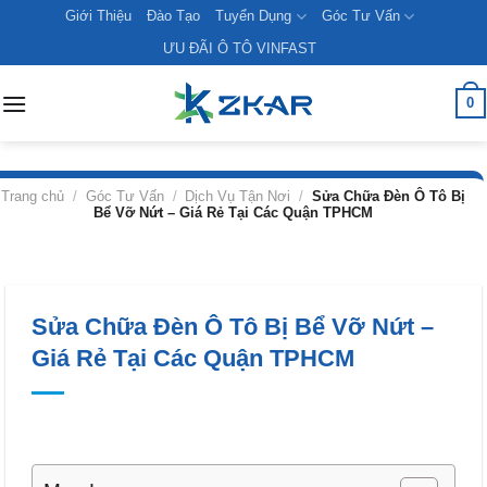
Skip
Giới Thiệu
Đào Tạo
Tuyển Dụng
Góc Tư Vấn
to
ƯU ĐÃI Ô TÔ VINFAST
content
0
Trang chủ
/
Góc Tư Vấn
/
Dịch Vụ Tận Nơi
/
Sửa Chữa Đèn Ô Tô Bị
Bể Vỡ Nứt – Giá Rẻ Tại Các Quận TPHCM
Sửa Chữa Đèn Ô Tô Bị Bể Vỡ Nứt –
Giá Rẻ Tại Các Quận TPHCM