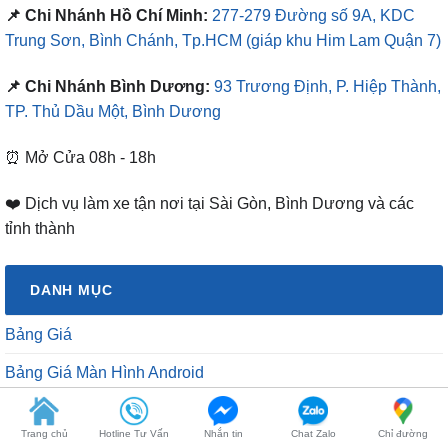
📌 Chi Nhánh Hồ Chí Minh:
277-279 Đường số 9A, KDC
Trung Sơn, Bình Chánh, Tp.HCM
(giáp khu Him Lam Quận 7)
📌 Chi Nhánh Bình Dương:
93 Trương Định, P. Hiệp Thành,
TP. Thủ Dầu Một, Bình Dương
⏰ Mở Cửa 08h - 18h
❤️ Dịch vụ làm xe tận nơi tại Sài Gòn, Bình Dương và các
tỉnh thành
DANH MỤC
Bảng Giá
Bảng Giá Màn Hình Android
Dịch vụ chăm sóc xe
Trang chủ
Hotline Tư Vấn
Nhắn tin
Chat Zalo
Chỉ đường