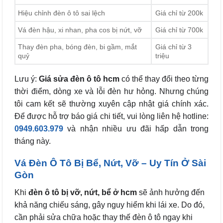
Hiệu chỉnh đèn ô tô sai lệch
Giá chỉ từ 200k
Vá đèn hậu, xi nhan, pha cos bị nứt, vỡ
Giá chỉ từ 700k
Thay đèn pha, bóng đèn, bi gầm, mắt
Giá chỉ từ 3
quỷ
triệu
Lưu ý:
Giá sửa đèn ô tô hcm
có thể thay đổi theo từng
thời điểm, dòng xe và lỗi đèn hư hỏng. Nhưng chúng
tôi cam kết sẽ thường xuyên cập nhật giá chính xác.
Để được hỗ trợ báo giá chi tiết, vui lòng liên hệ hotline:
0949.603.979
và nhận nhiều ưu đãi hấp dẫn trong
tháng này.
Vá Đèn Ô Tô Bị Bể, Nứt, Vỡ – Uy Tín Ở Sài
Gòn
Khi
đèn ô tô bị vỡ, nứt, bể ở hcm
sẽ ảnh hưởng đến
khả năng chiếu sáng, gây nguy hiểm khi lái xe. Do đó,
cần phải sửa chữa hoặc thay thế đèn ô tô ngay khi