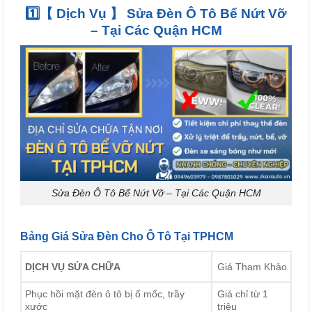
1️⃣【 Dịch Vụ 】 Sửa Đèn Ô Tô Bể Nứt Vỡ
– Tại Các Quận HCM
Sửa Đèn Ô Tô Bể Nứt Vỡ – Tại Các Quận HCM
Bảng Giá Sửa Đèn Cho Ô Tô Tại TPHCM
Giá Tham Khảo
DỊCH VỤ SỬA CHỮA
Phục hồi mặt đèn ô tô bị ố mốc, trầy
Giá chỉ từ 1
xước
triệu