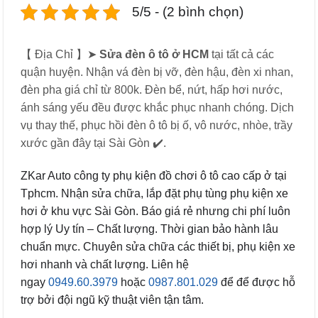
5/5 - (2 bình chọn)
【 Địa Chỉ 】➤
Sửa đèn ô tô ở HCM
tại tất cả các
quận huyện. Nhận vá đèn bị vỡ, đèn hậu, đèn xi nhan,
đèn pha giá chỉ từ 800k. Đèn bể, nứt, hấp hơi nước,
ánh sáng yếu đều được khắc phục nhanh chóng. Dịch
vụ thay thế, phục hồi đèn ô tô bị ố, vô nước, nhòe, trầy
xước gần đây tại Sài Gòn ✔️.
ZKar Auto công ty phụ kiện đồ chơi ô tô cao cấp ở tại
Tphcm. Nhận sửa chữa, lắp đặt phụ tùng phụ kiện xe
hơi ở khu vực Sài Gòn. Báo giá rẻ nhưng chi phí luôn
hợp lý Uy tín – Chất lượng. Thời gian bảo hành lâu
chuẩn mực. Chuyên sửa chữa các thiết bị, phụ kiện xe
hơi nhanh và chất lượng. Liên hệ
ngay
0949.60.3979
hoặc
0987.801.029
để để được hỗ
trợ bởi đội ngũ kỹ thuật viên tận tâm.