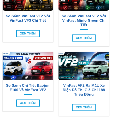
So Sánh VinFast VF2 Với
So Sánh VinFast VF2 Với
VinFast VF3 Chi Tiết
VinFast Minio Green Chi
Tiết
XEM THÊM
XEM THÊM
So Sánh Chi Tiết Baojun
VinFast VF2 Ra Mắt: Xe
E100 Và VinFast VF2
Điện Đô Thị Giá Chỉ 188
Triệu Đồng
XEM THÊM
XEM THÊM