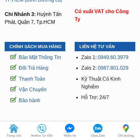
Có xuất VAT cho Công
Chi Nhánh 3:
Huỳnh Tấn
Ty
Phát, Quận 7, Tp.HCM
CHÍNH SÁCH MUA HÀNG
LIÊN HỆ TƯ VẤN
Bảo Mật Thông Tin
Zalo 1:
0949.60.3979
Đổi Trả Hàng
Zalo 2:
0987.801.029
Thanh Toán
Kỹ Thuật Có Kinh
Nghiệm
Vận Chuyển
Hỗ Trợ: 24/7
Bảo hành
WEBSITE THUỘC THƯƠNG HIỆU ZKAR AUTO
Trang chủ
Hotline Tư Vấn
Nhắn tin
Chat Zalo
Chỉ đường