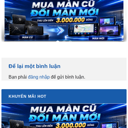
Để lại một bình luận
Bạn phải
đăng nhập
để gửi bình luận.
KHUYẾN MÃI HOT