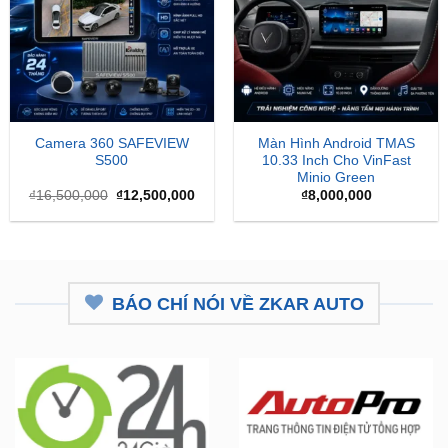
Camera 360 SAFEVIEW
Màn Hình Android TMAS
S500
10.33 Inch Cho VinFast
Minio Green
Giá
Giá
₫
16,500,000
₫
12,500,000
₫
8,000,000
gốc
hiện
là:
tại
₫16,500,000.
là:
₫12,500,000.
BÁO CHÍ NÓI VỀ ZKAR AUTO