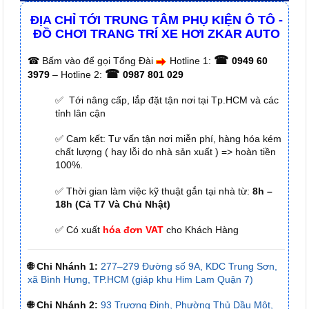
ĐỊA CHỈ TỚI TRUNG TÂM PHỤ KIỆN Ô TÔ -
ĐỒ CHƠI TRANG TRÍ XE HƠI ZKAR AUTO
☎
☎
Bấm vào để gọi Tổng Đài
Hotline 1:
0949 60
☎
3979
– Hotline 2:
0987 801 029
✅ Tới nâng cấp, lắp đặt tận nơi tại Tp.HCM và các
tỉnh lân cận
✅ Cam kết: Tư vấn tận nơi miễn phí, hàng hóa kém
chất lượng ( hay lỗi do nhà sản xuất ) => hoàn tiền
100%.
✅ Thời gian làm việc kỹ thuật gắn tại nhà từ:
8h –
18h (Cả T7 Và Chủ Nhật)
✅ Có xuất
hóa đơn VAT
cho Khách Hàng
🌐 Chi Nhánh 1:
277–279 Đường số 9A, KDC Trung Sơn,
xã Bình Hưng, TP.HCM (giáp khu Him Lam Quận 7)
🌐 Chi Nhánh 2:
93 Trương Định, Phường Thủ Dầu Một,