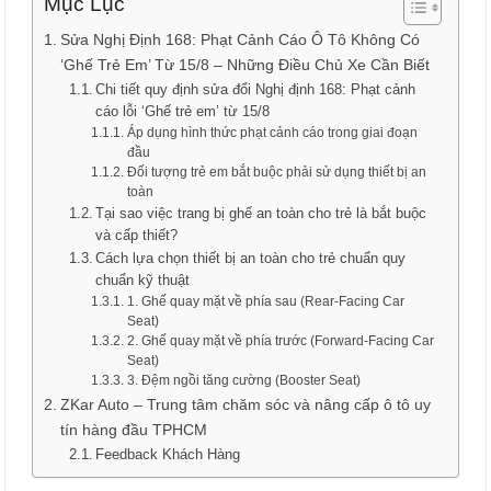
Mục Lục
Sửa Nghị Định 168: Phạt Cảnh Cáo Ô Tô Không Có
‘Ghế Trẻ Em’ Từ 15/8 – Những Điều Chủ Xe Cần Biết
Chi tiết quy định sửa đổi Nghị định 168: Phạt cảnh
cáo lỗi ‘Ghế trẻ em’ từ 15/8
Áp dụng hình thức phạt cảnh cáo trong giai đoạn
đầu
Đối tượng trẻ em bắt buộc phải sử dụng thiết bị an
toàn
Tại sao việc trang bị ghế an toàn cho trẻ là bắt buộc
và cấp thiết?
Cách lựa chọn thiết bị an toàn cho trẻ chuẩn quy
chuẩn kỹ thuật
1. Ghế quay mặt về phía sau (Rear-Facing Car
Seat)
2. Ghế quay mặt về phía trước (Forward-Facing Car
Seat)
3. Đệm ngồi tăng cường (Booster Seat)
ZKar Auto – Trung tâm chăm sóc và nâng cấp ô tô uy
tín hàng đầu TPHCM
Feedback Khách Hàng