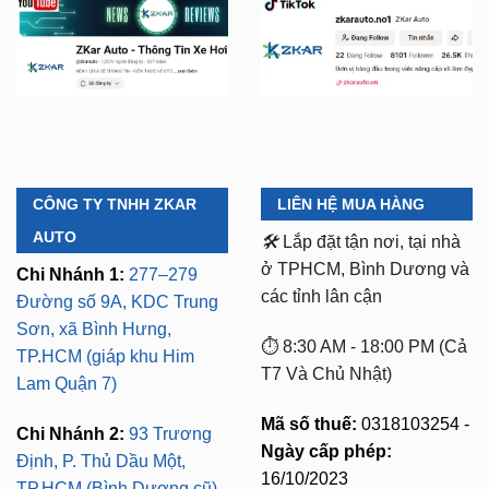
CÔNG TY TNHH ZKAR
LIÊN HỆ MUA HÀNG
AUTO
🛠️
Lắp đặt tận nơi, tại nhà
ở TPHCM, Bình Dương và
Chi Nhánh 1:
277–279
các tỉnh lân cận
Đường số 9A, KDC Trung
Sơn, xã Bình Hưng,
⏱️ 8:30 AM - 18:00 PM (Cả
TP.HCM (giáp khu Him
T7 Và Chủ Nhật)
Lam Quận 7)
Mã số thuế:
0318103254 -
Chi Nhánh 2:
93 Trương
Ngày cấp phép:
Định, P. Thủ Dầu Một,
16/10/2023
TP.HCM (Bình Dương cũ)