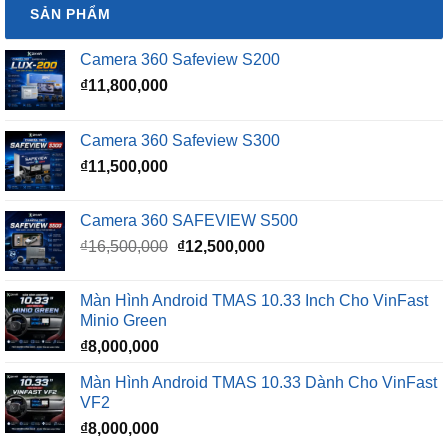
SẢN PHẨM
Camera 360 Safeview S200
₫
11,800,000
Camera 360 Safeview S300
₫
11,500,000
Camera 360 SAFEVIEW S500
Giá
Giá
₫
16,500,000
₫
12,500,000
gốc
hiện
là:
tại
Màn Hình Android TMAS 10.33 Inch Cho VinFast
₫16,500,000.
là:
Minio Green
₫12,500,000.
₫
8,000,000
Màn Hình Android TMAS 10.33 Dành Cho VinFast
VF2
₫
8,000,000