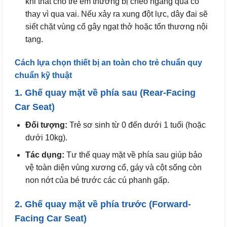
khi thắt cho trẻ em thường bị chéo ngang qua cổ
thay vì qua vai. Nếu xảy ra xung đột lực, dây đai sẽ
siết chặt vùng cổ gây ngạt thở hoặc tổn thương nội
tạng.
Cách lựa chọn thiết bị an toàn cho trẻ chuẩn quy
chuẩn kỹ thuật
1. Ghế quay mặt về phía sau (Rear-Facing
Car Seat)
Đối tượng:
Trẻ sơ sinh từ 0 đến dưới 1 tuổi (hoặc
dưới 10kg).
Tác dụng:
Tư thế quay mặt về phía sau giúp bảo
vệ toàn diện vùng xương cổ, gáy và cột sống còn
non nớt của bé trước các cú phanh gấp.
2. Ghế quay mặt về phía trước (Forward-
Facing Car Seat)