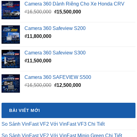
Camera 360 Dành Riêng Cho Xe Honda CRV
Giá
Giá
₫
16,500,000
₫
15,500,000
gốc
hiện
là:
tại
Camera 360 Safeview S200
₫16,500,000.
là:
₫
11,800,000
₫15,500,000.
Camera 360 Safeview S300
₫
11,500,000
Camera 360 SAFEVIEW S500
Giá
Giá
₫
16,500,000
₫
12,500,000
gốc
hiện
là:
tại
₫16,500,000.
là:
BÀI VIẾT MỚI
₫12,500,000.
So Sánh VinFast VF2 Với VinFast VF3 Chi Tiết
So Sánh VinFast VF2 Với VinFast Minio Green Chi Tiết