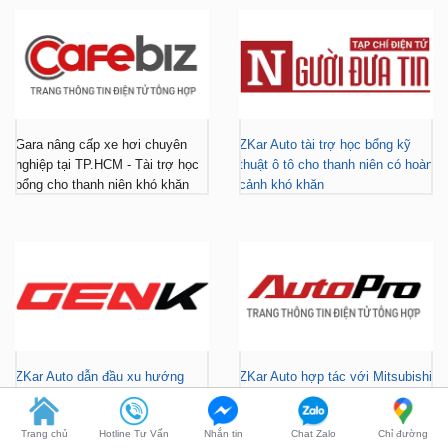
Gara nâng cấp xe hơi chuyên
ZKar Auto tài trợ học bổng kỹ
nghiệp tại TP.HCM - Tài trợ học
thuật ô tô cho thanh niên có hoàn
bổng cho thanh niên khó khăn
cảnh khó khăn
ZKar Auto dẫn đầu xu hướng
ZKar Auto hợp tác với Mitsubishi
“làm đẹp” nâng cấp VF3 “gây
Tiền Giang, khách Việt có thêm
bão” giới trẻ hiện nay
địa điểm lắp đặt...
Trang chủ
Hotline Tư Vấn
Nhắn tin
Chat Zalo
Chỉ đường