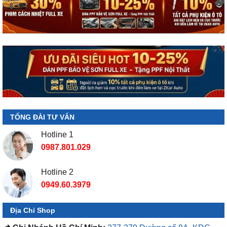
TỔNG ĐÀI TƯ VẤN
Hotline 1
0987.801.029
Hotline 2
0949.60.3979
Địa Chỉ Shop