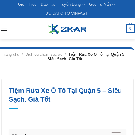
Skip
Giới Thiệu
Đào Tạo
Tuyển Dụng
Góc Tư Vấn
to
ƯU ĐÃI Ô TÔ VINFAST
content
0
Trang chủ
/
Dịch vụ chăm sóc xe
/
Tiệm Rửa Xe Ô Tô Tại Quận 5 –
Siêu Sạch, Giá Tốt
Tiệm Rửa Xe Ô Tô Tại Quận 5 – Siêu
Sạch, Giá Tốt