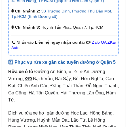
xã Bình Hưng, TP.HCM (giáp khu Him Lam Quận 7)
🌐 Chi Nhánh 2:
93 Trương Định, Phường Thủ Dầu Một,
Tp.HCM (Bình Dương cũ)
🌐 Chi Nhánh 3:
Huỳnh Tấn Phát, Quận 7, Tp.HCM
📞 Nhấn vào
Liên hệ ngay nhận ưu đãi 👉
Zalo OA ZKar
Auto
1️⃣ Phục vụ rửa xe gần các tuyến đường ở Quận 5
Rửa xe ô tô
Đường An Bình, ⭐_⭐_⭐ An Dương
Vương, ❎❎ Bạch Vân, Bãi Sậy, Bùi Hữu Nghĩa, Cao
Đạt, Chiêu Anh Các, Đặng Thái Thân. Đỗ Ngọc Thạnh,
Gò Công, Hà Tôn Quyền, Hải Thượng Lãn Ông, Hàm
Tử.
Dịch vụ rửa xe hơi gần đường Học Lạc, Hồng Bàng,
Hùng Vương, Huỳnh Mẫn Đạt, Lão Tử. Lê Hồng