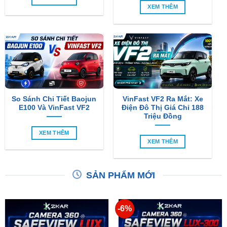
XEM THÊM
So Sánh Chi Tiết Baojun
VinFast VF2 Ra Mắt: Xe
E100 Và VinFast VF2
Điện Đô Thị Giá Chỉ 188
Triệu Đồng
XEM THÊM
XEM THÊM
SẢN PHẨM MỚI
-6%