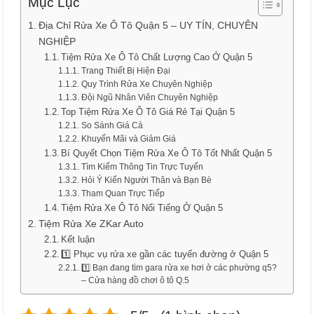
Mục Lục
Địa Chỉ Rửa Xe Ô Tô Quận 5 – UY TÍN, CHUYÊN
NGHIỆP
Tiệm Rửa Xe Ô Tô Chất Lượng Cao Ở Quận 5
Trang Thiết Bị Hiện Đại
Quy Trình Rửa Xe Chuyên Nghiệp
Đội Ngũ Nhân Viên Chuyên Nghiệp
Top Tiệm Rửa Xe Ô Tô Giá Rẻ Tại Quận 5
So Sánh Giá Cả
Khuyến Mãi và Giảm Giá
Bí Quyết Chọn Tiệm Rửa Xe Ô Tô Tốt Nhất Quận 5
Tìm Kiếm Thông Tin Trực Tuyến
Hỏi Ý Kiến Người Thân và Bạn Bè
Tham Quan Trực Tiếp
Tiệm Rửa Xe Ô Tô Nổi Tiếng Ở Quận 5
Tiệm Rửa Xe ZKar Auto
Kết luận
1️⃣ Phục vụ rửa xe gần các tuyến đường ở Quận 5
1️⃣ Bạn đang tìm gara rửa xe hơi ở các phường q5?
– Cửa hàng đồ chơi ô tô Q.5