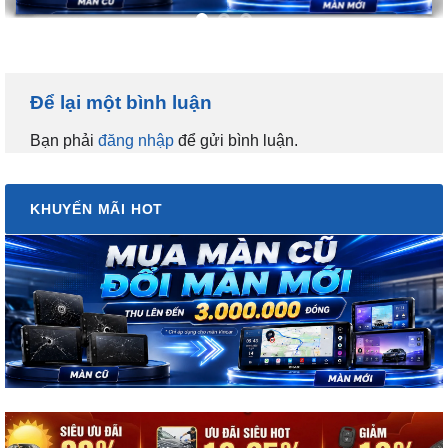
Để lại một bình luận
Bạn phải
đăng nhập
để gửi bình luận.
KHUYẾN MÃI HOT