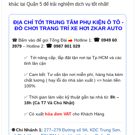
khác tại Quận 5 để trải nghiệm dịch vụ tốt nhất!
ĐỊA CHỈ TỚI TRUNG TÂM PHỤ KIỆN Ô TÔ -
ĐỒ CHƠI TRANG TRÍ XE HƠI ZKAR AUTO
☎
☎
Bấm vào để gọi Tổng Đài
Hotline 1:
0949 60
☎
3979
– Hotline 2:
0987 801 029
✅ Tới nâng cấp, lắp đặt tận nơi tại Tp.HCM và các
tỉnh lân cận
✅ Cam kết: Tư vấn tận nơi miễn phí, hàng hóa kém
chất lượng ( hay lỗi do nhà sản xuất ) => hoàn tiền
100%.
✅ Thời gian làm việc kỹ thuật gắn tại nhà từ:
8h –
18h (Cả T7 Và Chủ Nhật)
✅ Có xuất
hóa đơn VAT
cho Khách Hàng
🌐 Chi Nhánh 1:
277–279 Đường số 9A, KDC Trung Sơn,