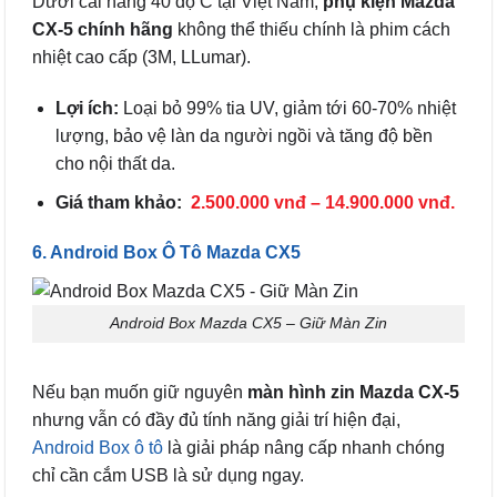
Dưới cái nắng 40 độ C tại Việt Nam,
phụ kiện Mazda
CX-5 chính hãng
không thể thiếu chính là phim cách
nhiệt cao cấp (3M, LLumar).
Lợi ích:
Loại bỏ 99% tia UV, giảm tới 60-70% nhiệt
lượng, bảo vệ làn da người ngồi và tăng độ bền
cho nội thất da.
Giá tham khảo:
2.500.000 vnđ – 14.900.000 vnđ.
6. Android Box Ô Tô Mazda CX5
Android Box Mazda CX5 – Giữ Màn Zin
Nếu bạn muốn giữ nguyên
màn hình zin Mazda CX-5
nhưng vẫn có đầy đủ tính năng giải trí hiện đại,
Android Box ô tô
là giải pháp nâng cấp nhanh chóng
chỉ cần cắm USB là sử dụng ngay.