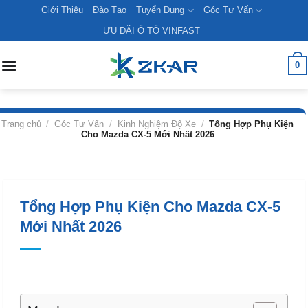
Skip
Giới Thiệu
Đào Tạo
Tuyển Dụng
Góc Tư Vấn
to
ƯU ĐÃI Ô TÔ VINFAST
content
0
Trang chủ
/
Góc Tư Vấn
/
Kinh Nghiệm Độ Xe
/
Tổng Hợp Phụ Kiện
Cho Mazda CX-5 Mới Nhất 2026
Tổng Hợp Phụ Kiện Cho Mazda CX-5
Mới Nhất 2026