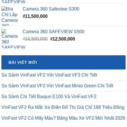
Camera 360 Safeview S300
₫
11,500,000
Camera 360 SAFEVIEW S500
Giá
Giá
₫
16,500,000
₫
12,500,000
gốc
hiện
là:
tại
₫16,500,000.
là:
BÀI VIẾT MỚI
₫12,500,000.
So Sánh VinFast VF2 Với VinFast VF3 Chi Tiết
So Sánh VinFast VF2 Với VinFast Minio Green Chi Tiết
So Sánh Chi Tiết Baojun E100 Và VinFast VF2
VinFast VF2 Ra Mắt: Xe Điện Đô Thị Giá Chỉ 188 Triệu Đồng
VinFast VF2 Có Mấy Màu? Bảng Màu Xe VF2 Mới Nhất 2026