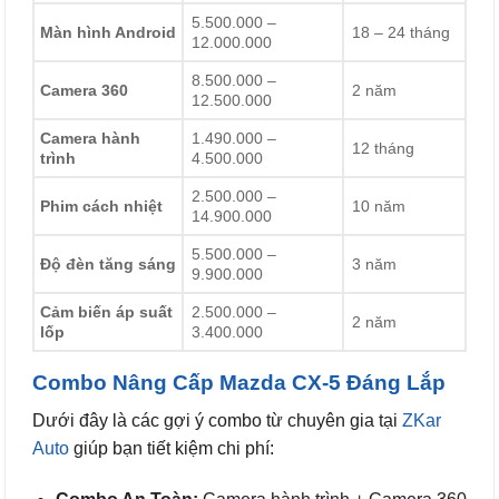
5.500.000 –
Màn hình Android
18 – 24 tháng
12.000.000
8.500.000 –
Camera 360
2 năm
12.500.000
Camera hành
1.490.000 –
12 tháng
trình
4.500.000
2.500.000 –
Phim cách nhiệt
10 năm
14.900.000
5.500.000 –
Độ đèn tăng sáng
3 năm
9.900.000
Cảm biến áp suất
2.500.000 –
2 năm
lốp
3.400.000
Combo Nâng Cấp Mazda CX-5 Đáng Lắp
Dưới đây là các gợi ý combo từ chuyên gia tại
ZKar
Auto
giúp bạn tiết kiệm chi phí: