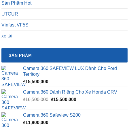
Sản Phẩm Hot
UTOUR
Vinfast VF5S
xe tải
SẢN PHẨM
Camera 360 SAFEVIEW LUX Dành Cho Ford
Territory
₫
15,500,000
Camera 360 Dành Riêng Cho Xe Honda CRV
Giá
Giá
₫
16,500,000
₫
15,500,000
gốc
hiện
là:
tại
Camera 360 Safeview S200
₫16,500,000.
là:
₫
11,800,000
₫15,500,000.