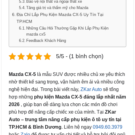
Bảo vệ nội thất và ngoại thất xe
Tăng giá trị và thẩm mỹ cho Mazda
Địa Chỉ Lắp Phụ Kiện Mazda CX-5 Uy Tín Tại
TP.HCM
Những Câu Hỏi Thường Gặp Khi Lắp Phụ Kiện
mazda cx5
Feedback Khách Hàng
5/5 - (1 bình chọn)
Mazda CX-5
là mẫu SUV được nhiều chủ xe yêu thích
nhờ thiết kế sang trọng, vận hành êm ái và nhiều công
nghệ hiện đại. Trong bài viết này,
ZKar Auto
sẽ tổng
hợp những
phụ kiện Mazda CX-5 đáng lắp nhất năm
2026
, giúp bạn dễ dàng lựa chọn các món đồ chơi
phù hợp để nâng cấp chiếc xe của mình. Tại
ZKar
Auto – trung tâm nâng cấp phụ kiện ô tô uy tín tại
TP.HCM & Bình Dương
. Liên hệ ngay
0949.60.3979
hoặc
Zalo
để được tư vấn chi tiết và hỗ trợ bởi đội ngũ