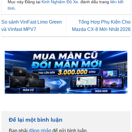
Mục này Đăng tại
Kinh Nghiệm Độ Xe
. đánh dấu trang
liên kết
tĩnh
.
So sánh VinFast Limo Green
Tổng Hợp Phụ Kiện Cho
và Vinfast MPV7
Mazda CX-8 Mới Nhất 2026
Để lại một bình luận
Bạn phải
đăng nhập
để gửi bình luận.