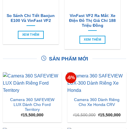
So Sánh Chi Tiết Baojun
VinFast VF2 Ra Mắt: Xe
E100 Và VinFast VF2
Điện Đô Thị Giá Chỉ 188
Triệu Đồng
XEM THÊM
XEM THÊM
SẢN PHẨM MỚI
-6%
Camera 360 SAFEVIEW
Camera 360 Dành Riêng
LUX Dành Cho Ford
Cho Xe Honda CRV
Territory
Giá
Giá
₫
15,500,000
₫
16,500,000
₫
15,500,000
gốc
hiện
là:
tại
₫16,500,000.
là: