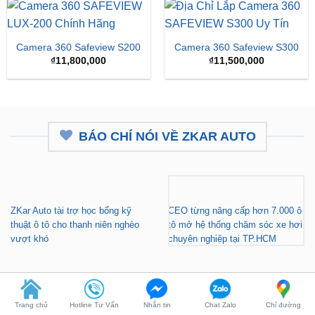
₫15,
Camera 360 Safeview S200
Camera 360 Safeview S300
₫
11,800,000
₫
11,500,000
BÁO CHÍ NÓI VỀ ZKAR AUTO
ZKar Auto tài trợ học bổng kỹ
CEO từng nâng cấp hơn 7.000 ô
thuật ô tô cho thanh niên nghèo
tô mở hệ thống chăm sóc xe hơi
vượt khó
chuyên nghiệp tại TP.HCM
Trang chủ
Hotline Tư Vấn
Nhắn tin
Chat Zalo
Chỉ đường
Gara nâng cấp xe hơi chuyên
ZKar Auto tài trợ học bổng kỹ