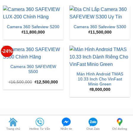
Camera 360 Safeview S200
Camera 360 Safeview S300
₫
11,800,000
₫
11,500,000
-24%
Camera 360 SAFEVIEW
S500
Màn Hình Android TMAS
10.33 Inch Cho VinFast
Giá
Giá
₫
16,500,000
₫
12,500,000
Minio Green
gốc
hiện
là:
tại
₫
8,000,000
₫16,500,000.
là:
₫12,500,000.
BÁO CHÍ NÓI VỀ ZKAR AUTO
Trang chủ
Hotline Tư Vấn
Nhắn tin
Chat Zalo
Chỉ đường