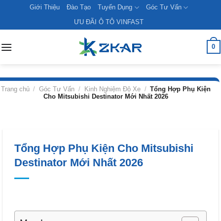
Skip
Giới Thiệu
Đào Tạo
Tuyển Dụng
Góc Tư Vấn
to
ƯU ĐÃI Ô TÔ VINFAST
content
0
Trang chủ
/
Góc Tư Vấn
/
Kinh Nghiệm Độ Xe
/
Tổng Hợp Phụ Kiện
Cho Mitsubishi Destinator Mới Nhất 2026
Tổng Hợp Phụ Kiện Cho Mitsubishi
Destinator Mới Nhất 2026