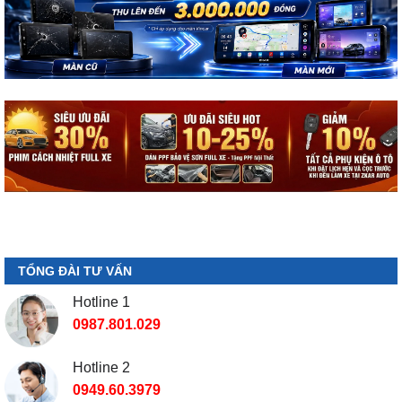
TỔNG ĐÀI TƯ VẤN
Hotline 1
0987.801.029
Hotline 2
0949.60.3979