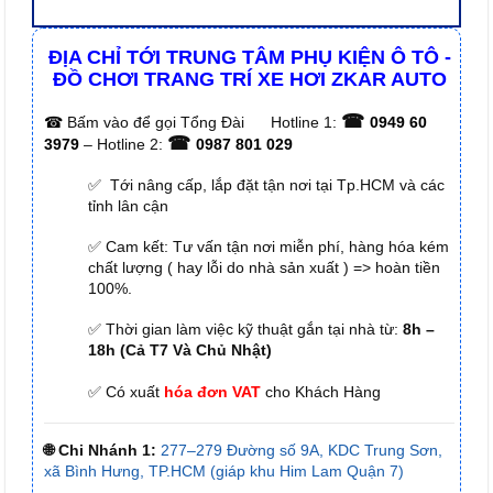
ĐỊA CHỈ TỚI TRUNG TÂM PHỤ KIỆN Ô TÔ -
ĐỒ CHƠI TRANG TRÍ XE HƠI ZKAR AUTO
☎
☎
Bấm vào để gọi Tổng Đài
Hotline 1:
0949 60
☎
3979
– Hotline 2:
0987 801 029
✅ Tới nâng cấp, lắp đặt tận nơi tại Tp.HCM và các
tỉnh lân cận
✅ Cam kết: Tư vấn tận nơi miễn phí, hàng hóa kém
chất lượng ( hay lỗi do nhà sản xuất ) => hoàn tiền
100%.
✅ Thời gian làm việc kỹ thuật gắn tại nhà từ:
8h –
18h (Cả T7 Và Chủ Nhật)
✅ Có xuất
hóa đơn VAT
cho Khách Hàng
🌐 Chi Nhánh 1:
277–279 Đường số 9A, KDC Trung Sơn,
xã Bình Hưng, TP.HCM (giáp khu Him Lam Quận 7)