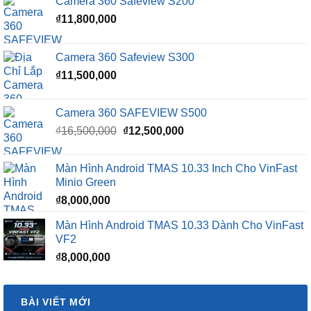
Camera 360 Safeview S200
₫
11,800,000
Camera 360 Safeview S300
₫
11,500,000
Camera 360 SAFEVIEW S500
Giá
Giá
₫
16,500,000
₫
12,500,000
gốc
hiện
là:
tại
Màn Hình Android TMAS 10.33 Inch Cho VinFast
₫16,500,000.
là:
Minio Green
₫12,500,000.
₫
8,000,000
Màn Hình Android TMAS 10.33 Dành Cho VinFast
VF2
₫
8,000,000
BÀI VIẾT MỚI