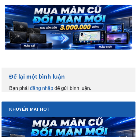
Để lại một bình luận
Bạn phải
đăng nhập
để gửi bình luận.
KHUYẾN MÃI HOT