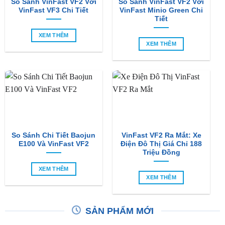
So Sánh VinFast VF2 Với
So Sánh VinFast VF2 Với
VinFast VF3 Chi Tiết
VinFast Minio Green Chi
Tiết
XEM THÊM
XEM THÊM
So Sánh Chi Tiết Baojun
VinFast VF2 Ra Mắt: Xe
E100 Và VinFast VF2
Điện Đô Thị Giá Chỉ 188
Triệu Đồng
XEM THÊM
XEM THÊM
SẢN PHẨM MỚI