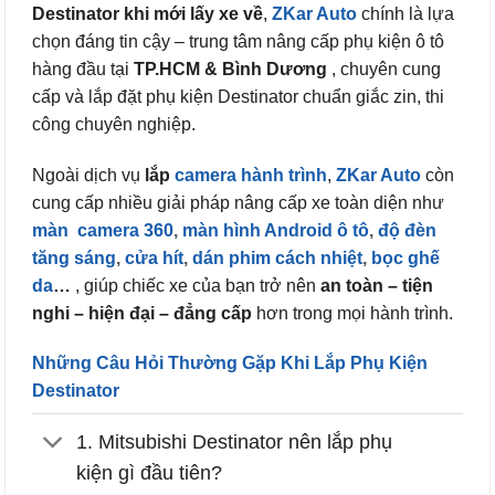
Destinator khi mới lấy xe về
,
ZKar Auto
chính là lựa
chọn đáng tin cậy – trung tâm nâng cấp phụ kiện ô tô
hàng đầu tại
TP.HCM & Bình Dương
, chuyên cung
cấp và lắp đặt phụ kiện Destinator chuẩn giắc zin, thi
công chuyên nghiệp.
Ngoài dịch vụ
lắp
camera hành trình
,
ZKar Auto
còn
cung cấp nhiều giải pháp nâng cấp xe toàn diện như
màn
camera 360
,
màn hình Android ô tô
,
độ đèn
tăng sáng
,
cửa hít
,
dán phim cách nhiệt
,
bọc ghế
da
…
, giúp chiếc xe của bạn trở nên
an toàn – tiện
nghi – hiện đại – đẳng cấp
hơn trong mọi hành trình.
Những Câu Hỏi Thường Gặp Khi Lắp Phụ Kiện
Destinator
1. Mitsubishi Destinator nên lắp phụ
kiện gì đầu tiên?