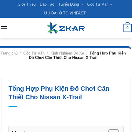
Skip
Giới Thiệu
Đào Tạo
Tuyển Dụng
Góc Tư Vấn
to
ƯU ĐÃI Ô TÔ VINFAST
content
0
Trang chủ
/
Góc Tư Vấn
/
Kinh Nghiệm Độ Xe
/
Tổng Hợp Phụ Kiện
Đồ Chơi Cần Thiết Cho Nissan X-Trail
Tổng Hợp Phụ Kiện Đồ Chơi Cần
Thiết Cho Nissan X-Trail