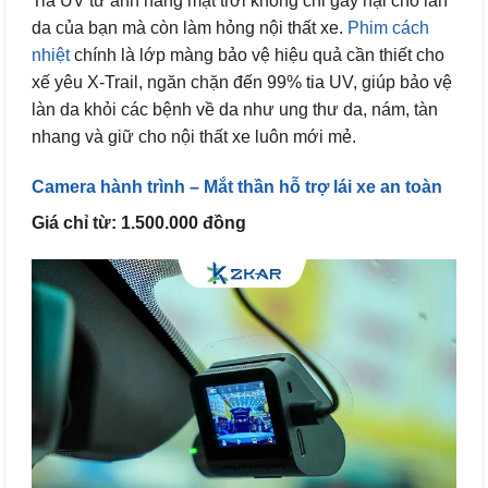
Tia UV từ ánh nắng mặt trời không chỉ gây hại cho làn
da của bạn mà còn làm hỏng nội thất xe.
Phim cách
nhiệt
chính là lớp màng bảo vệ hiệu quả cần thiết cho
xế yêu X-Trail, ngăn chặn đến 99% tia UV, giúp bảo vệ
làn da khỏi các bệnh về da như ung thư da, nám, tàn
nhang và giữ cho nội thất xe luôn mới mẻ.
Camera hành trình – Mắt thần hỗ trợ lái xe an toàn
Giá chỉ từ: 1.500.000 đồng