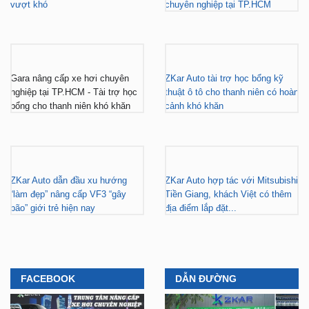
vượt khó
chuyên nghiệp tại TP.HCM
Gara nâng cấp xe hơi chuyên
ZKar Auto tài trợ học bổng kỹ
nghiệp tại TP.HCM - Tài trợ học
thuật ô tô cho thanh niên có hoàn
bổng cho thanh niên khó khăn
cảnh khó khăn
ZKar Auto dẫn đầu xu hướng
ZKar Auto hợp tác với Mitsubishi
“làm đẹp” nâng cấp VF3 “gây
Tiền Giang, khách Việt có thêm
bão” giới trẻ hiện nay
địa điểm lắp đặt...
FACEBOOK
DẪN ĐƯỜNG