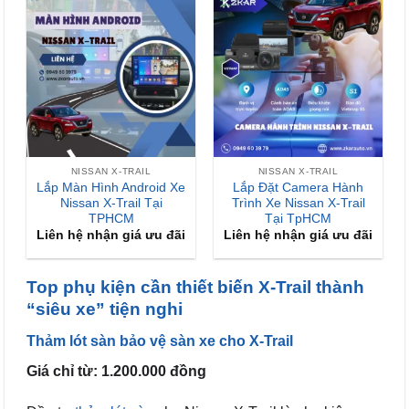
NISSAN X-TRAIL
NISSAN X-TRAIL
Lắp Màn Hình Android Xe
Lắp Đặt Camera Hành
Nissan X-Trail Tại
Trình Xe Nissan X-Trail
TPHCM
Tại TpHCM
Liên hệ nhận giá ưu đãi
Liên hệ nhận giá ưu đãi
Top phụ kiện cần thiết biến X-Trail thành
“siêu xe” tiện nghi
Thảm lót sàn bảo vệ sàn xe cho X-Trail
Giá chỉ từ: 1.200.000 đồng