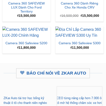
Camera 360 SAFEVIEW
Camera 360 Dành Riêng
LUX Dành Cho Ford
Cho Xe Honda CRV
Territory
Giá
Giá
₫
15,500,000
₫
16,500,000
₫
15,500,000
gốc
hiện
là:
tại
₫16,500,000.
là:
₫15,
Camera 360 Safeview S200
Camera 360 Safeview S300
₫
11,800,000
₫
11,500,000
BÁO CHÍ NÓI VỀ ZKAR AUTO
ZKar Auto tài trợ học bổng kỹ
CEO từng nâng cấp hơn 7.000 ô
thuật ô tô cho thanh niên nghèo
tô mở hệ thống chăm sóc xe hơi