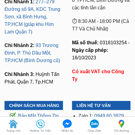
ở TPHCM, Bình Dương và
Chi Nhánh 1:
277–279
các tỉnh lân cận
Đường số 9A, KDC Trung
Sơn, xã Bình Hưng,
⏱️ 8:30 AM - 18:00 PM (Cả
TP.HCM (giáp khu Him
T7 Và Chủ Nhật)
Lam Quận 7)
Mã số thuế:
0318103254 -
Chi Nhánh 2:
93 Trương
Ngày cấp phép:
Định, P. Thủ Dầu Một,
16/10/2023
TP.HCM (Bình Dương cũ)
Có xuất VAT cho Công
Chi Nhánh 3:
Huỳnh Tấn
Ty
Phát, Quận 7, Tp.HCM
CHÍNH SÁCH MUA HÀNG
LIÊN HỆ TƯ VẤN
Bảo Mật Thông Tin
Zalo 1:
0949.60.3979
Đổi Trả Hàng
Zalo 2:
0987.801.029
Trang chủ
Hotline Tư Vấn
Nhắn tin
Chat Zalo
Chỉ đường