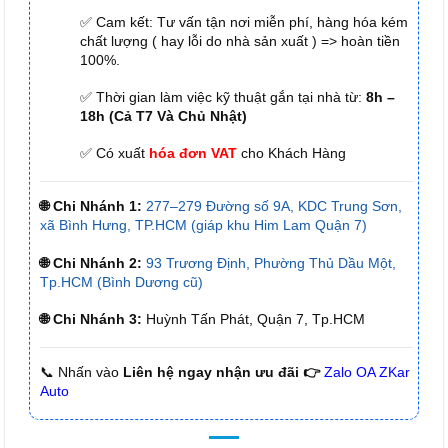
✅ Cam kết: Tư vấn tận nơi miễn phí, hàng hóa kém
chất lượng ( hay lỗi do nhà sản xuất ) => hoàn tiền
100%.
✅ Thời gian làm việc kỹ thuật gắn tại nhà từ:
8h –
18h (Cả T7 Và Chủ Nhật)
✅ Có xuất
hóa đơn VAT
cho Khách Hàng
🌐 Chi Nhánh 1:
277–279 Đường số 9A, KDC Trung Sơn,
xã Bình Hưng, TP.HCM (giáp khu Him Lam Quận 7)
🌐 Chi Nhánh 2:
93 Trương Định, Phường Thủ Dầu Một,
Tp.HCM (Bình Dương cũ)
🌐 Chi Nhánh 3:
Huỳnh Tấn Phát, Quận 7, Tp.HCM
📞 Nhấn vào
Liên hệ ngay nhận ưu đãi 👉
Zalo OA ZKar
Auto