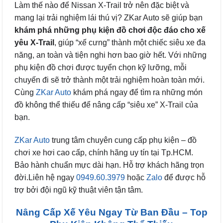
Làm thế nào để Nissan X-Trail trở nên đặc biệt và
mang lại trải nghiệm lái thú vị? ZKar Auto sẽ giúp bạn
khám phá những phụ kiện đồ chơi độc đáo cho xế
yêu X-Trail
, giúp “xế cưng” thành một chiếc siêu xe đa
năng, an toàn và tiện nghi hơn bao giờ hết. Với những
phụ kiện đồ chơi được tuyển chọn kỹ lưỡng, mỗi
chuyến đi sẽ trở thành một trải nghiệm hoàn toàn mới.
Cùng
ZKar Auto
khám phá ngay để tìm ra những món
đồ không thể thiếu để nâng cấp “siêu xe” X-Trail của
bạn.
ZKar Auto
trung tâm chuyên cung cấp phụ kiện – đồ
chơi xe hơi cao cấp, chính hãng uy tín tại Tp.HCM.
Bảo hành chuẩn mực dài hạn. Hỗ trợ khách hãng trọn
đời.Liên hệ ngay
0949.60.3979
hoặc
Zalo
để được hỗ
trợ bởi đội ngũ kỹ thuật viên tận tâm.
Nâng Cấp Xế Yêu Ngay Từ Ban Đầu – Top