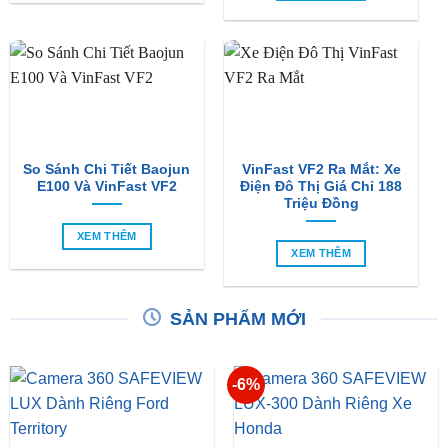
So Sánh Chi Tiết Baojun
VinFast VF2 Ra Mắt: Xe
E100 Và VinFast VF2
Điện Đô Thị Giá Chỉ 188
Triệu Đồng
XEM THÊM
XEM THÊM
SẢN PHẨM MỚI
-6%