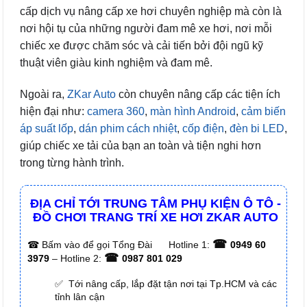
cấp dịch vụ nâng cấp xe hơi chuyên nghiệp mà còn là
nơi hội tụ của những người đam mê xe hơi, nơi mỗi
chiếc xe được chăm sóc và cải tiến bởi đội ngũ kỹ
thuật viên giàu kinh nghiệm và đam mê.
Ngoài ra,
ZKar Auto
còn chuyên nâng cấp các tiện ích
hiện đại như:
camera 360
,
màn hình Android
,
cảm biến
áp suất lốp
,
dán phim cách nhiệt
,
cốp điện
,
đèn bi LED
,
giúp chiếc xe tải của bạn an toàn và tiện nghi hơn
trong từng hành trình.
ĐỊA CHỈ TỚI TRUNG TÂM PHỤ KIỆN Ô TÔ -
ĐỒ CHƠI TRANG TRÍ XE HƠI ZKAR AUTO
☎
☎
Bấm vào để gọi Tổng Đài
Hotline 1:
0949 60
☎
3979
– Hotline 2:
0987 801 029
✅ Tới nâng cấp, lắp đặt tận nơi tại Tp.HCM và các
tỉnh lân cận