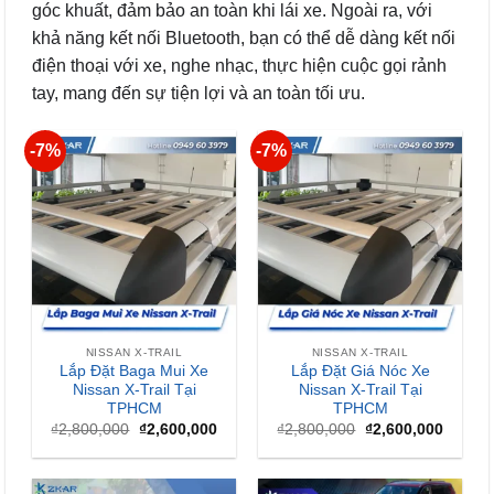
góc khuất, đảm bảo an toàn khi lái xe. Ngoài ra, với
khả năng kết nối Bluetooth, bạn có thể dễ dàng kết nối
điện thoại với xe, nghe nhạc, thực hiện cuộc gọi rảnh
tay, mang đến sự tiện lợi và an toàn tối ưu.
-7%
-7%
NISSAN X-TRAIL
NISSAN X-TRAIL
Lắp Đặt Baga Mui Xe
Lắp Đặt Giá Nóc Xe
Nissan X-Trail Tại
Nissan X-Trail Tại
TPHCM
TPHCM
Giá
Giá
Giá
Giá
₫
2,800,000
₫
2,600,000
₫
2,800,000
₫
2,600,000
gốc
hiện
gốc
hiện
là:
tại
là:
tại
₫2,800,000.
là:
₫2,800,000.
là:
₫2,600,000.
₫2,600