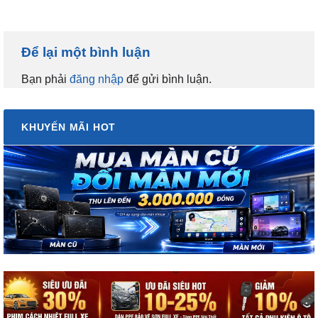
Để lại một bình luận
Bạn phải
đăng nhập
để gửi bình luận.
KHUYẾN MÃI HOT