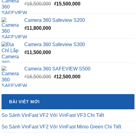
Giá
Giá
₫
16,500,000
₫
15,500,000
gốc
hiện
là:
tại
Camera 360 Safeview S200
₫16,500,000.
là:
₫
11,800,000
₫15,500,000.
Camera 360 Safeview S300
₫
11,500,000
Camera 360 SAFEVIEW S500
Giá
Giá
₫
16,500,000
₫
12,500,000
gốc
hiện
là:
tại
₫16,500,000.
là:
BÀI VIẾT MỚI
₫12,500,000.
So Sánh VinFast VF2 Với VinFast VF3 Chi Tiết
So Sánh VinFast VF2 Với VinFast Minio Green Chi Tiết