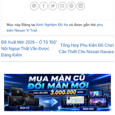
Mục này Đăng tại
Kinh Nghiệm Độ Xe
và được gắn thẻ
phụ
kiện Nissan X-Trail
.
Đề Xuất Mới 2026 – Ô Tô “Độ”
Tổng Hợp Phụ Kiện Đồ Chơi
Nội Ngoại Thất Vẫn Được
Cần Thiết Cho Nissan Navara
Đăng Kiểm