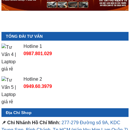
TỔNG ĐÀI TƯ VẤN
Hotline 1
0987.801.029
Hotline 2
0949.60.3979
Địa Chỉ Shop
📌 Chi Nhánh Hồ Chí Minh:
277-279 Đường số 9A, KDC
Trung Sơn, Bình Chánh, Tp.HCM
(giáp khu Him Lam Quận 7)