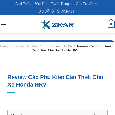
Skip
Giới Thiệu
Đào Tạo
Tuyển Dụng
Góc Tư Vấn
to
ƯU ĐÃI Ô TÔ VINFAST
content
0
Trang chủ
/
Góc Tư Vấn
/
Kinh Nghiệm Độ Xe
/
Review Các Phụ Kiện
Cần Thiết Cho Xe Honda HRV
Review Các Phụ Kiện Cần Thiết Cho
Xe Honda HRV