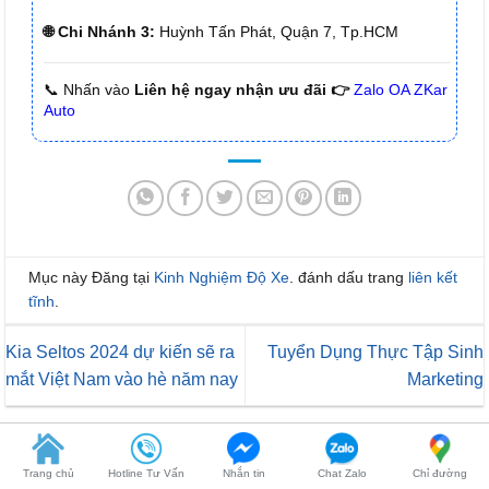
🌐 Chi Nhánh 3:
Huỳnh Tấn Phát, Quận 7, Tp.HCM
📞 Nhấn vào
Liên hệ ngay nhận ưu đãi 👉
Zalo OA ZKar
Auto
Mục này Đăng tại
Kinh Nghiệm Độ Xe
. đánh dấu trang
liên kết
tĩnh
.
Kia Seltos 2024 dự kiến sẽ ra
Tuyển Dụng Thực Tập Sinh
mắt Việt Nam vào hè năm nay
Marketing
Trang chủ
Hotline Tư Vấn
Nhắn tin
Chat Zalo
Chỉ đường