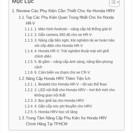
Mục Lục
Review Các Phụ Kiện Cần Thiết Cho Xe Honda HRV
Top Các Phụ Kiện Quan Trọng Nhất Cho Xe Honda
HR-V
1. Màn hình Android – nâng cấp hệ thống giải trí
2. Gắn camera 360 độ cho xe HR-V
3. Nâng cấp tiện nghi, trải nghiệm lái xe hoàn hảo
với cốp điện cho Honda HR-V
4. Honda HR-V: Trải nghiệm thoải mái với ghế
chỉnh điện
5. Bi gầm – nâng cấp ánh sáng, nâng tầm phong
cách
6. Cảm biến va chạm cho xe CR-V
Nâng Cấp Honda HRV Thêm Tiện Ích
1. Bodykit cho Honda HR-V – lột xác thể thao
2. LED nội thất cho Honda HRV – hơi thở mới cho
không gian nội thất
3. Bọc ghế da cho Honda HRV
4. Gắn cốp nóc phi thuyền cho HRV
5. Honda HRV bọc vô lăng
Trung Tâm Nâng Cấp Phụ Kiện Xe Honda HRV
Chính Hãng Tại TPHCM