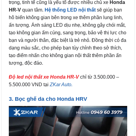
trọng, tinh tế cũng là yếu tố được nhiều chủ xe
Honda
HR-V
quan tâm.
Hệ thống LED nội thất
sẽ giúp bạn
hô biến không gian bên trong xe thêm phần lung linh,
ấn tượng. Ánh sáng LED dịu nhẹ, không gây chói mắt,
tạo không gian ấm cúng, sang trọng, bảo vệ thị lực cho
bạn và người thân, đặc biệt là trẻ nhỏ. Đồng thời có đa
dạng màu sắc, cho phép bạn tùy chỉnh theo sở thích,
tạo điểm nhấn cho không gian nội thất thêm phần ấn
tượng, độc đáo.
Độ led nội thất xe Honda HR-V
chỉ từ 3.500.000 –
5.500.000 VND tại
ZKar Auto.
3. Bọc ghế da cho Honda HRV