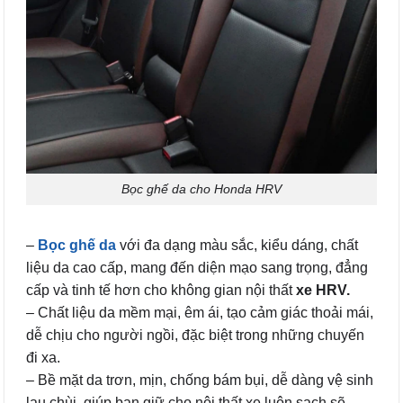
Bọc ghế da cho Honda HRV
–
Bọc ghế da
với đa dạng màu sắc, kiểu dáng, chất
liệu da cao cấp, mang đến diện mạo sang trọng, đẳng
cấp và tinh tế hơn cho không gian nội thất
xe HRV.
– Chất liệu da mềm mại, êm ái, tạo cảm giác thoải mái,
dễ chịu cho người ngồi, đặc biệt trong những chuyến
đi xa.
– Bề mặt da trơn, mịn, chống bám bụi, dễ dàng vệ sinh
lau chùi, giúp bạn giữ cho nội thất xe luôn sạch sẽ,