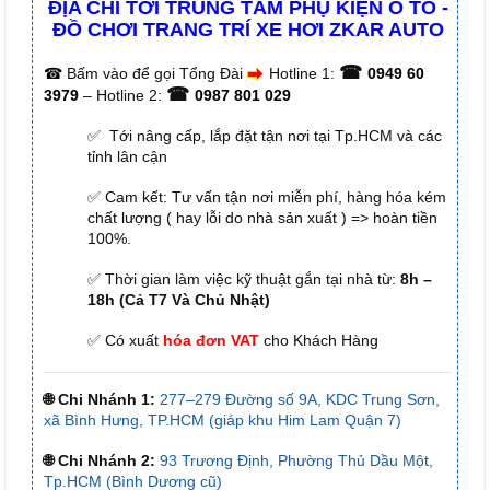
ĐỊA CHỈ TỚI TRUNG TÂM PHỤ KIỆN Ô TÔ -
ĐỒ CHƠI TRANG TRÍ XE HƠI ZKAR AUTO
☎
☎
Bấm vào để gọi Tổng Đài
Hotline 1:
0949 60
☎
3979
– Hotline 2:
0987 801 029
✅ Tới nâng cấp, lắp đặt tận nơi tại Tp.HCM và các
tỉnh lân cận
✅ Cam kết: Tư vấn tận nơi miễn phí, hàng hóa kém
chất lượng ( hay lỗi do nhà sản xuất ) => hoàn tiền
100%.
✅ Thời gian làm việc kỹ thuật gắn tại nhà từ:
8h –
18h (Cả T7 Và Chủ Nhật)
✅ Có xuất
hóa đơn VAT
cho Khách Hàng
🌐 Chi Nhánh 1:
277–279 Đường số 9A, KDC Trung Sơn,
xã Bình Hưng, TP.HCM (giáp khu Him Lam Quận 7)
🌐 Chi Nhánh 2:
93 Trương Định, Phường Thủ Dầu Một,
Tp.HCM (Bình Dương cũ)