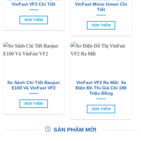
VinFast VF3 Chi Tiết
VinFast Minio Green Chi
Tiết
XEM THÊM
XEM THÊM
So Sánh Chi Tiết Baojun
VinFast VF2 Ra Mắt: Xe
E100 Và VinFast VF2
Điện Đô Thị Giá Chỉ 188
Triệu Đồng
XEM THÊM
XEM THÊM
SẢN PHẨM MỚI