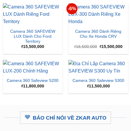
-6%
Camera 360 SAFEVIEW
Camera 360 Dành Riêng
LUX Dành Cho Ford
Cho Xe Honda CRV
Territory
Giá
Giá
₫
15,500,000
₫
16,500,000
₫
15,500,000
gốc
hiện
là:
tại
₫16,500,000.
là:
₫15,
Camera 360 Safeview S200
Camera 360 Safeview S300
₫
11,800,000
₫
11,500,000
BÁO CHÍ NÓI VỀ ZKAR AUTO