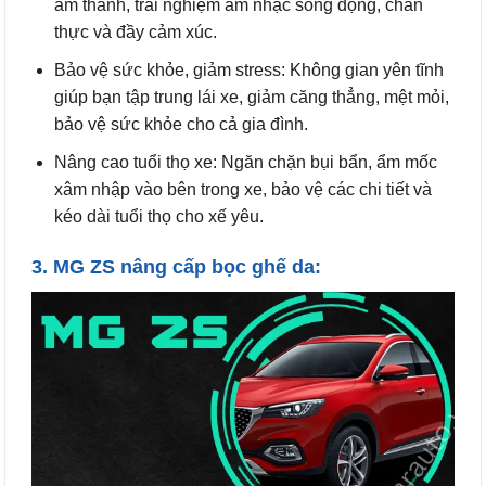
âm thanh, trải nghiệm âm nhạc sống động, chân
thực và đầy cảm xúc.
Bảo vệ sức khỏe, giảm stress: Không gian yên tĩnh
giúp bạn tập trung lái xe, giảm căng thẳng, mệt mỏi,
bảo vệ sức khỏe cho cả gia đình.
Nâng cao tuổi thọ xe: Ngăn chặn bụi bẩn, ẩm mốc
xâm nhập vào bên trong xe, bảo vệ các chi tiết và
kéo dài tuổi thọ cho xế yêu.
3. MG ZS nâng cấp bọc ghế da: