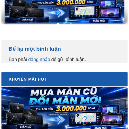
Để lại một bình luận
Bạn phải
đăng nhập
để gửi bình luận.
KHUYẾN MÃI HOT