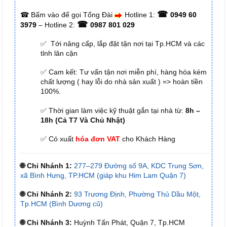
☎
☎
Bấm vào để gọi Tổng Đài
Hotline 1:
0949 60
☎
3979
– Hotline 2:
0987 801 029
✅ Tới nâng cấp, lắp đặt tận nơi tại Tp.HCM và các
tỉnh lân cận
✅ Cam kết: Tư vấn tận nơi miễn phí, hàng hóa kém
chất lượng ( hay lỗi do nhà sản xuất ) => hoàn tiền
100%.
✅ Thời gian làm việc kỹ thuật gắn tại nhà từ:
8h –
18h (Cả T7 Và Chủ Nhật)
✅ Có xuất
hóa đơn VAT
cho Khách Hàng
🌐 Chi Nhánh 1:
277–279 Đường số 9A, KDC Trung Sơn,
xã Bình Hưng, TP.HCM (giáp khu Him Lam Quận 7)
🌐 Chi Nhánh 2:
93 Trương Định, Phường Thủ Dầu Một,
Tp.HCM (Bình Dương cũ)
🌐 Chi Nhánh 3:
Huỳnh Tấn Phát, Quận 7, Tp.HCM