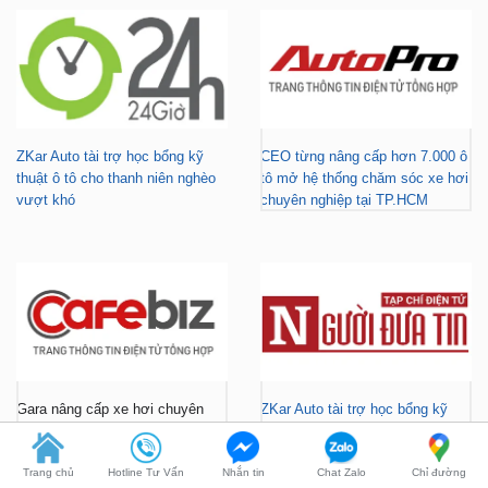
ZKar Auto tài trợ học bổng kỹ
CEO từng nâng cấp hơn 7.000 ô
thuật ô tô cho thanh niên nghèo
tô mở hệ thống chăm sóc xe hơi
vượt khó
chuyên nghiệp tại TP.HCM
Gara nâng cấp xe hơi chuyên
ZKar Auto tài trợ học bổng kỹ
nghiệp tại TP.HCM - Tài trợ học
thuật ô tô cho thanh niên có hoàn
bổng cho thanh niên khó khăn
cảnh khó khăn
Trang chủ
Hotline Tư Vấn
Nhắn tin
Chat Zalo
Chỉ đường