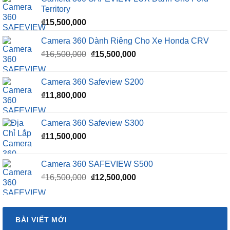
Territory
₫
15,500,000
Camera 360 Dành Riêng Cho Xe Honda CRV
Giá
Giá
₫
16,500,000
₫
15,500,000
gốc
hiện
là:
tại
Camera 360 Safeview S200
₫16,500,000.
là:
₫
11,800,000
₫15,500,000.
Camera 360 Safeview S300
₫
11,500,000
Camera 360 SAFEVIEW S500
Giá
Giá
₫
16,500,000
₫
12,500,000
gốc
hiện
là:
tại
₫16,500,000.
là:
BÀI VIẾT MỚI
₫12,500,000.