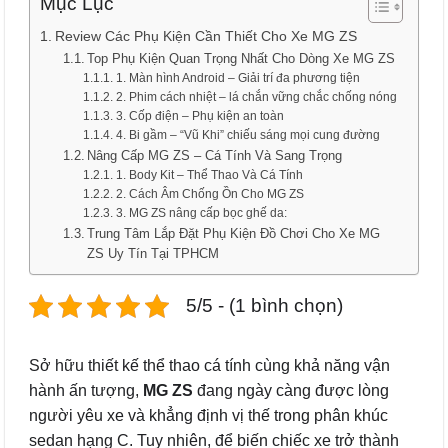
Mục Lục
Review Các Phụ Kiện Cần Thiết Cho Xe MG ZS
Top Phụ Kiện Quan Trọng Nhất Cho Dòng Xe MG ZS
1. Màn hình Android – Giải trí đa phương tiện
2. Phim cách nhiệt – lá chắn vững chắc chống nóng
3. Cốp điện – Phụ kiện an toàn
4. Bi gầm – “Vũ Khi” chiếu sáng mọi cung đường
Nâng Cấp MG ZS – Cá Tính Và Sang Trọng
1. Body Kit – Thể Thao Và Cá Tính
2. Cách Âm Chống Ồn Cho MG ZS
3. MG ZS nâng cấp bọc ghế da:
Trung Tâm Lắp Đặt Phụ Kiện Đồ Chơi Cho Xe MG
ZS Uy Tín Tại TPHCM
5/5 - (1 bình chọn)
Sở hữu thiết kế thể thao cá tính cùng khả năng vận
hành ấn tượng,
MG ZS
đang ngày càng được lòng
người yêu xe và khẳng định vị thế trong phân khúc
sedan hạng C. Tuy nhiên, để biến chiếc xe trở thành