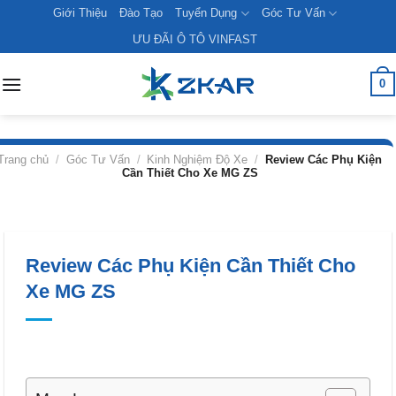
Skip
Giới Thiệu
Đào Tạo
Tuyển Dụng
Góc Tư Vấn
to
ƯU ĐÃI Ô TÔ VINFAST
content
0
Trang chủ
/
Góc Tư Vấn
/
Kinh Nghiệm Độ Xe
/
Review Các Phụ Kiện
Cần Thiết Cho Xe MG ZS
Review Các Phụ Kiện Cần Thiết Cho
Xe MG ZS