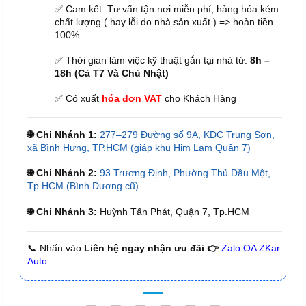
✅ Cam kết: Tư vấn tận nơi miễn phí, hàng hóa kém
chất lượng ( hay lỗi do nhà sản xuất ) => hoàn tiền
100%.
✅ Thời gian làm việc kỹ thuật gắn tại nhà từ:
8h –
18h (Cả T7 Và Chủ Nhật)
✅ Có xuất
hóa đơn VAT
cho Khách Hàng
🌐 Chi Nhánh 1:
277–279 Đường số 9A, KDC Trung Sơn,
xã Bình Hưng, TP.HCM (giáp khu Him Lam Quận 7)
🌐 Chi Nhánh 2:
93 Trương Định, Phường Thủ Dầu Một,
Tp.HCM (Bình Dương cũ)
🌐 Chi Nhánh 3:
Huỳnh Tấn Phát, Quận 7, Tp.HCM
📞 Nhấn vào
Liên hệ ngay nhận ưu đãi 👉
Zalo OA ZKar
Auto