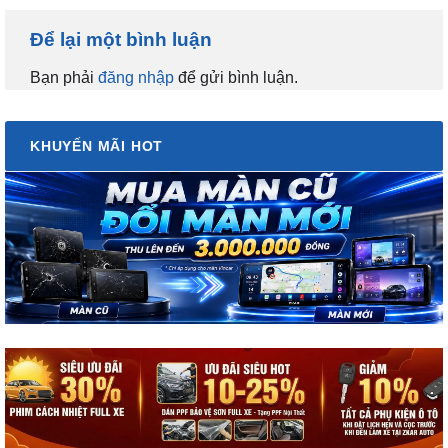
Để lại một bình luận
Bạn phải
đăng nhập
để gửi bình luận.
KHUYẾN MÃI HOT