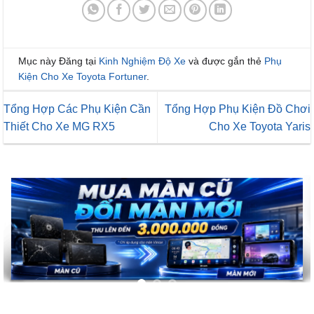
Mục này Đăng tại
Kinh Nghiệm Độ Xe
và được gắn thẻ
Phụ
Kiện Cho Xe Toyota Fortuner
.
Tổng Hợp Các Phụ Kiện Cần
Tổng Hợp Phụ Kiện Đồ Chơi
Thiết Cho Xe MG RX5
Cho Xe Toyota Yaris