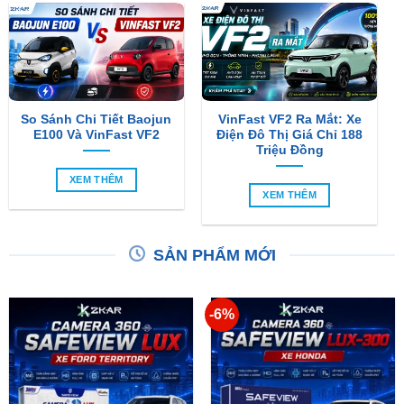
So Sánh Chi Tiết Baojun
VinFast VF2 Ra Mắt: Xe
E100 Và VinFast VF2
Điện Đô Thị Giá Chỉ 188
Triệu Đồng
XEM THÊM
XEM THÊM
SẢN PHẨM MỚI
-6%