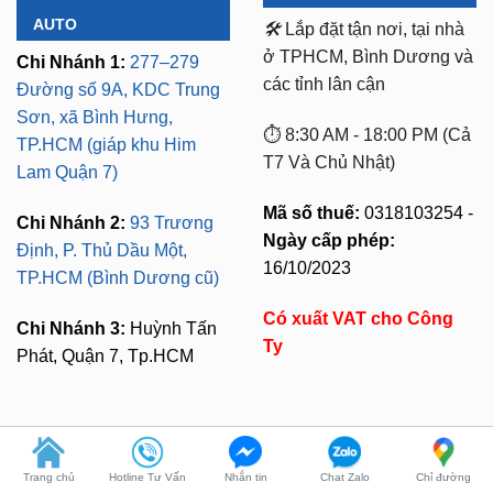
AUTO
🛠️
Lắp đặt tận nơi, tại nhà
ở TPHCM, Bình Dương và
Chi Nhánh 1:
277–279
các tỉnh lân cận
Đường số 9A, KDC Trung
Sơn, xã Bình Hưng,
⏱️ 8:30 AM - 18:00 PM (Cả
TP.HCM (giáp khu Him
T7 Và Chủ Nhật)
Lam Quận 7)
Mã số thuế:
0318103254 -
Chi Nhánh 2:
93 Trương
Ngày cấp phép:
Định, P. Thủ Dầu Một,
16/10/2023
TP.HCM (Bình Dương cũ)
Có xuất VAT cho Công
Chi Nhánh 3:
Huỳnh Tấn
Ty
Phát, Quận 7, Tp.HCM
CHÍNH SÁCH MUA HÀNG
LIÊN HỆ TƯ VẤN
Trang chủ
Hotline Tư Vấn
Nhắn tin
Chat Zalo
Chỉ đường
Bảo Mật Thông Tin
Zalo 1:
0949.60.3979