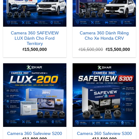
Camera 360 SAFEVIEW
Camera 360 Dành Riêng
LUX Dành Cho Ford
Cho Xe Honda CRV
Territory
Giá
Giá
₫
15,500,000
₫
16,500,000
₫
15,500,000
gốc
hiện
là:
tại
₫16,500,000.
là:
₫15,
Camera 360 Safeview S200
Camera 360 Safeview S300