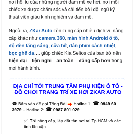
nơi hội tụ của những người đam mê xe hơi, nơi mỗi
chiếc xe được chăm sóc và cải tiến bởi đội ngũ kỹ
thuật viên giàu kinh nghiệm và đam mê.
Ngoài ra,
ZKar Auto
còn cung cấp nhiều dịch vụ nâng
cấp khác như
camera 360
,
màn hình Android ô tô
,
độ đèn tăng sáng
,
cửa hít
,
dán phim cách nhiệt
,
bọc ghế da
…
, giúp chiếc Kia Seltos của bạn trở nên
hiện đại – tiện nghi – an toàn – đẳng cấp hơn
trong
mọi hành trình.
ĐỊA CHỈ TỚI TRUNG TÂM PHỤ KIỆN Ô TÔ -
ĐỒ CHƠI TRANG TRÍ XE HƠI ZKAR AUTO
☎
☎
Bấm vào để gọi Tổng Đài
Hotline 1:
0949 60
☎
3979
– Hotline 2:
0987 801 029
✅ Tới nâng cấp, lắp đặt tận nơi tại Tp.HCM và các
tỉnh lân cận