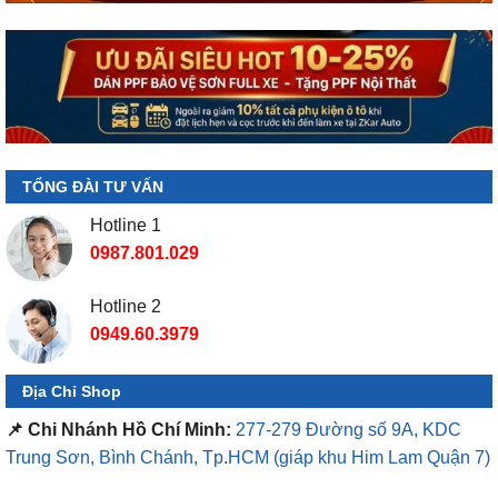
TỔNG ĐÀI TƯ VẤN
Hotline 1
0987.801.029
Hotline 2
0949.60.3979
Địa Chỉ Shop
📌 Chi Nhánh Hồ Chí Minh:
277-279 Đường số 9A, KDC
Trung Sơn, Bình Chánh, Tp.HCM
(giáp khu Him Lam Quận 7)