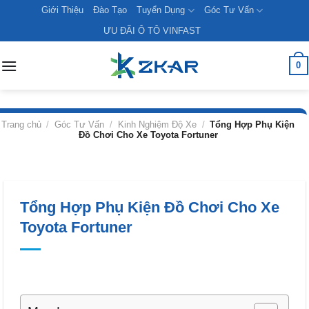
Skip
Giới Thiệu
Đào Tạo
Tuyển Dụng
Góc Tư Vấn
to
ƯU ĐÃI Ô TÔ VINFAST
content
0
Trang chủ
/
Góc Tư Vấn
/
Kinh Nghiệm Độ Xe
/
Tổng Hợp Phụ Kiện
Đồ Chơi Cho Xe Toyota Fortuner
Tổng Hợp Phụ Kiện Đồ Chơi Cho Xe
Toyota Fortuner