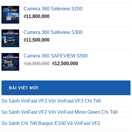
là:
tại
Camera 360 Safeview S200
₫16,500,000.
là:
₫
11,800,000
₫15,500,000.
Camera 360 Safeview S300
₫
11,500,000
Camera 360 SAFEVIEW S500
Giá
Giá
₫
16,500,000
₫
12,500,000
gốc
hiện
là:
tại
₫16,500,000.
là:
BÀI VIẾT MỚI
₫12,500,000.
So Sánh VinFast VF2 Với VinFast VF3 Chi Tiết
So Sánh VinFast VF2 Với VinFast Minio Green Chi Tiết
So Sánh Chi Tiết Baojun E100 Và VinFast VF2