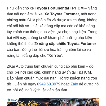
Phụ kiện cho xe
Toyota Fortuner tại TPHCM
– Nâng
tầm trải nghiệm lái xe.
Xe Toyota Fortuner
, một trong
những mẫu SUV phổ biến và được ưa chuộng, không
chỉ nổi bật với thiết kế đẳng cấp mà còn có khả năng
tùy chỉnh cao thông qua việc lựa chọn phụ kiện. Trong
bài viết này, chúng ta sẽ khám phá những phụ kiện
không thể thiếu để
nâng cấp chiếc Toyota Fortuner
của bạn, đồng thời tối ưu hóa trải nghiệm lái xe và
nâng tầm đẳng đấp cho “Xế Yêu”.
ZKar Auto trung tâm chuyên cung cấp phụ kiện – đồ
chơi xe hơi cao cấp, chính hãng uy tín tại Tp.HCM.
Bảo hành chuẩn mực dài hạn. Hỗ trợ khách hãng trọn
đời. Liên hệ ngay
0949.60.3979
hoặc
Zalo
để được hỗ
trợ bởi đội ngũ kỹ thuật viên tận tâm.