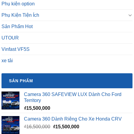
Phụ kiện option
Phụ Kiện Tiện Ích
Sản Phẩm Hot
UTOUR
Vinfast VF5S
xe tải
SẢN PHẨM
Camera 360 SAFEVIEW LUX Dành Cho Ford
Territory
₫
15,500,000
Camera 360 Dành Riêng Cho Xe Honda CRV
Giá
Giá
₫
16,500,000
₫
15,500,000
gốc
hiện