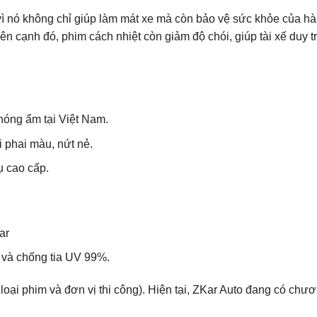
, vì nó không chỉ giúp làm mát xe mà còn bảo vệ sức khỏe của h
 Bên cạnh đó, phim cách nhiệt còn giảm độ chói, giúp tài xế duy t
t nóng ẩm tại Việt Nam.
i phai màu, nứt nẻ.
ụ cao cấp.
ar
 và chống tia UV 99%.
 loại phim và đơn vị thi công). Hiện tại, ZKar Auto đang có chươ