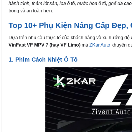
hành trình, thảm lót sàn, loa ô tô, nước hoa ô tô, ghế da c
trọng và an toàn hơn.
Top 10+ Phụ Kiện Nâng Cấp Đẹp,
Dựa trên nhu cầu thực tế của khách hàng và xu hướng độ 
VinFast VF MPV 7
(hay VF Limo)
mà
ZKar Auto
khuyên d
1. Phim Cách Nhiệt Ô Tô