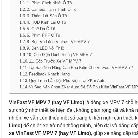
1. Phim Cách Nhiệt Ô Tô
2. Camera Hành Trình Ô Tô
3. Thảm Lót Sàn Ô Tô
4. HUD Kính Lái Ô Tô
5. Ghế Da Ô Tô
6. Phim PPF Ô Tô
8. Bọc Vô Lăng VinFast VF MPV 7
9. Đèn LED Nội Thất
10. Cốp Điện Dành Riêng VF MPV 7
11. Cốp Trước Xe VF MPV 7
Tại Sao Nên Nâng Cấp Phụ Kiện Cho VinFast VF MPV 7?
Feedback Khách Hàng
Quy Trình Lắp Đặt Phụ Kiện Tại ZKar Auto
Vì Sao Nên Chọn ZKar Auto Để Độ Phụ Kiện VinFast VF M
VinFast VF MPV 7 (hay VF Limo)
là dòng xe MPV 7 chỗ ho
sự chú ý nhờ thiết kế hiện đại, không gian rộng rãi và khả
nhiên, xe vẫn còn thiếu một số trang bị tiện nghi cần thiết
Limo)
để chiếc xe trở nên thông minh, hiện đại và đẳng cấp
xe VinFast VF MPV 7 (hay VF Limo)
, giúp xe nâng cấp to