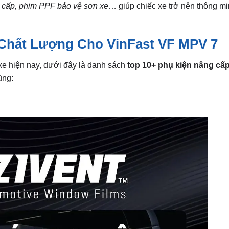
ao cấp, phim PPF bảo vệ sơn xe
… giúp chiếc xe trở nên thông mi
 Chất Lượng Cho VinFast VF MPV 7
xe hiện nay, dưới đây là danh sách
top 10+ phụ kiện nâng cấ
ùng: