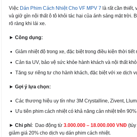
Việc
D
án Phim Cách Nhiệt Cho VF MPV 7
là rất cần thiết
và giữ gìn nội thất ô tô khỏi tác hại của ánh sáng mặt trời.
rõ ràng khi lái xe.
►
Công dụng:
Giảm nhiệt độ trong xe, đặc biệt trong điều kiện thời tiế
Cản tia UV, bảo vệ sức khỏe hành khách và nội thất khỏ
Tăng sự riêng tư cho hành khách, đặc biệt với xe dịch v
►
Gợi ý lựa chọn:
Các thương hiệu uy tín như 3M Crystalline, Zivent, Llum
Ưu tiên phim cách nhiệt có khả năng cản nhiệt trên 90%
►
Chi phí
: Dao động từ
3.0
00.000 – 18.000.000 VNĐ
(tùy
giảm giá 20% cho dịch vụ dán phim cách nhiệt.