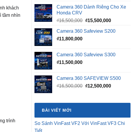
Camera 360 Dành Riêng Cho Xe
ành khách
Honda CRV
rì tầm nhìn
Giá
Giá
₫
16,500,000
₫
15,500,000
gốc
hiện
Camera 360 Safeview S200
là:
tại
₫
11,800,000
₫16,500,000.
là:
₫15,500,0
Camera 360 Safeview S300
₫
11,500,000
Camera 360 SAFEVIEW S500
Giá
Giá
₫
16,500,000
₫
12,500,000
gốc
hiện
là:
tại
₫16,500,000.
là:
BÀI VIẾT MỚI
₫12,500,0
ng trình
So Sánh VinFast VF2 Với VinFast VF3 Chi
Tiết