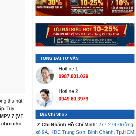
TỔNG ĐÀI TƯ VẤN
Hotline 1
0987.801.029
Hotline 2
0949.60.3979
ng thu hút
ấp. Tuy
Địa Chỉ Shop
 MPV 7 (VF
 chơi cho
📌 Chi Nhánh Hồ Chí Minh:
277-279 Đường
số 9A, KDC Trung Sơn, Bình Chánh, Tp.HCM