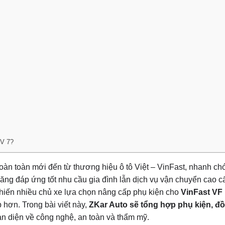
PV 7?
àn toàn mới đến từ thương hiệu ô tô Việt – VinFast, nhanh chó
 năng đáp ứng tốt nhu cầu gia đình lẫn dịch vụ vận chuyển cao c
, khiến nhiều chủ xe lựa chọn nâng cấp phụ kiện cho
VinFast VF
 hơn. Trong bài viết này,
ZKar Auto sẽ tổng hợp phụ kiện, đồ
àn diện về công nghệ, an toàn và thẩm mỹ.