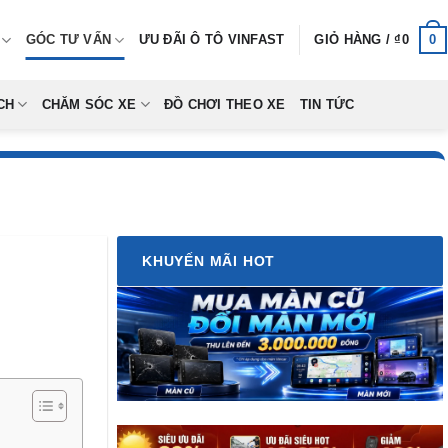
0
GÓC TƯ VẤN
ƯU ĐÃI Ô TÔ VINFAST
GIỎ HÀNG /
₫
0
CH
CHĂM SÓC XE
ĐỒ CHƠI THEO XE
TIN TỨC
KHUYẾN MÃI HOT