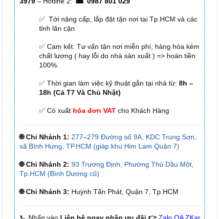
☎
3979
– Hotline 2:
0987 801 029
✅ Tới nâng cấp, lắp đặt tận nơi tại Tp.HCM và các
tỉnh lân cận
✅ Cam kết: Tư vấn tận nơi miễn phí, hàng hóa kém
chất lượng ( hay lỗi do nhà sản xuất ) => hoàn tiền
100%.
✅ Thời gian làm việc kỹ thuật gắn tại nhà từ:
8h –
18h (Cả T7 Và Chủ Nhật)
✅ Có xuất
hóa đơn VAT
cho Khách Hàng
🌐 Chi Nhánh 1:
277–279 Đường số 9A, KDC Trung Sơn,
xã Bình Hưng, TP.HCM (giáp khu Him Lam Quận 7)
🌐 Chi Nhánh 2:
93 Trương Định, Phường Thủ Dầu Một,
Tp.HCM (Bình Dương cũ)
🌐 Chi Nhánh 3:
Huỳnh Tấn Phát, Quận 7, Tp.HCM
📞 Nhấn vào
Liên hệ ngay nhận ưu đãi 👉
Zalo OA ZKar