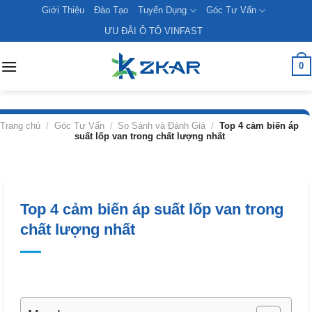
Skip
Giới Thiệu
Đào Tạo
Tuyển Dụng
Góc Tư Vấn
to
ƯU ĐÃI Ô TÔ VINFAST
content
0
Trang chủ
/
Góc Tư Vấn
/
So Sánh và Đánh Giá
/
Top 4 cảm biến áp
suất lốp van trong chất lượng nhất
Top 4 cảm biến áp suất lốp van trong
chất lượng nhất