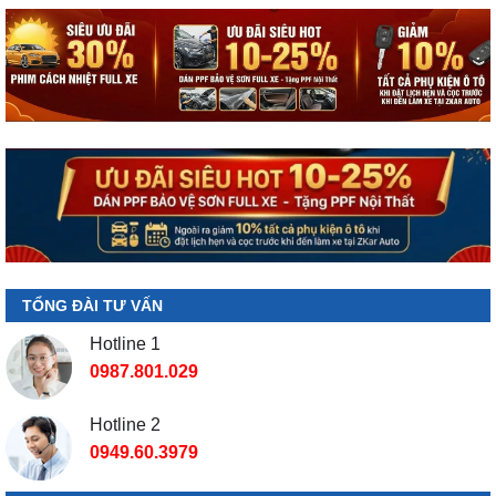
TỔNG ĐÀI TƯ VẤN
Hotline 1
0987.801.029
Hotline 2
0949.60.3979