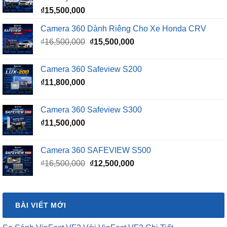
₫
15,500,000
Camera 360 Dành Riêng Cho Xe Honda CRV
Giá
Giá
₫
16,500,000
₫
15,500,000
gốc
hiện
là:
tại
Camera 360 Safeview S200
₫16,500,000.
là:
₫
11,800,000
₫15,500,000.
Camera 360 Safeview S300
₫
11,500,000
Camera 360 SAFEVIEW S500
Giá
Giá
₫
16,500,000
₫
12,500,000
gốc
hiện
là:
tại
₫16,500,000.
là:
BÀI VIẾT MỚI
₫12,500,000.