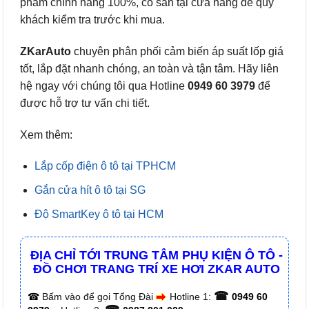
phẩm chính hãng 100%, có sẵn tại cửa hàng để quý
khách kiểm tra trước khi mua.
ZKarAuto
chuyên phân phối cảm biến áp suất lốp giá
tốt, lắp đặt nhanh chóng, an toàn và tận tâm. Hãy liên
hệ ngay với chúng tôi qua Hotline
0949 60 3979
để
được hỗ trợ tư vấn chi tiết.
Xem thêm:
Lắp cốp điện ô tô tại TPHCM
Gắn cửa hít ô tô tại SG
Độ SmartKey ô tô tại HCM
ĐỊA CHỈ TỚI TRUNG TÂM PHỤ KIỆN Ô TÔ -
ĐỒ CHƠI TRANG TRÍ XE HƠI ZKAR AUTO
☎
☎
Bấm vào để gọi Tổng Đài
Hotline 1:
0949 60