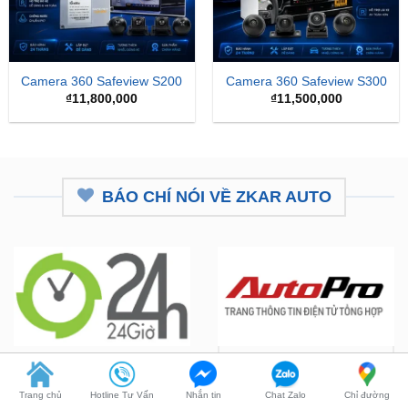
Camera 360 Safeview S200
Camera 360 Safeview S300
₫
11,800,000
₫
11,500,000
BÁO CHÍ NÓI VỀ ZKAR AUTO
ZKar Auto tài trợ học bổng kỹ
CEO từng nâng cấp hơn 7.000 ô
thuật ô tô cho thanh niên nghèo
tô mở hệ thống chăm sóc xe hơi
Trang chủ
Hotline Tư Vấn
Nhắn tin
Chat Zalo
Chỉ đường
vượt khó
chuyên nghiệp tại TP.HCM