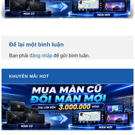
Để lại một bình luận
Bạn phải
đăng nhập
để gửi bình luận.
KHUYẾN MÃI HOT