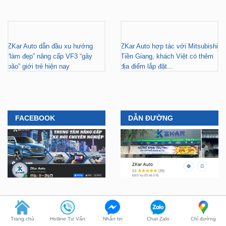
ZKar Auto dẫn đầu xu hướng
ZKar Auto hợp tác với Mitsubishi
“làm đẹp” nâng cấp VF3 “gây
Tiền Giang, khách Việt có thêm
bão” giới trẻ hiện nay
địa điểm lắp đặt...
FACEBOOK
DẪN ĐƯỜNG
Trang chủ
Hotline Tư Vấn
Nhắn tin
Chat Zalo
Chỉ đường