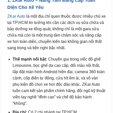
1. ZKar Auto – Nâng Tầm Đẳng Cấp Toàn
Diện Cho Xế Yêu
ZKar Auto
là một địa chỉ quen thuộc được nhiều chủ xe
tại TP.HCM tin tưởng khi cần các dịch vụ sửa chữa và
bảo dưỡng xe tổng quát, không chỉ là một gara sửa
chữa mà còn là một trung tâm chăm sóc và nâng cấp
xe hơi toàn diện, chuyên kiến tạo không gian nội thất
sang trọng và tiện nghi bậc nhất.
Thế mạnh nổi bật:
Chuyên gia trong việc độ ghế
Limousine, bọc ghế da cao cấp, đổi màu nội thất,
lắp đặt màn hình Android hiện đại, camera 360 toàn
cảnh, cốp điện tự động, cửa hít êm ái, và vô vàn
phụ kiện đồ chơi xe hơi độc đáo khác. ZKar Auto
luôn cam kết sản phẩm chính hãng, đội ngũ kỹ thuật
viên tay nghề “đỉnh cao” và chế độ bảo hành
“khủng”.
Địa chỉ:
Có 2 chi nhánh tại TP.HCM