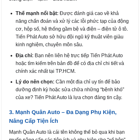
Thế mạnh nổi bật:
Được đánh giá cao về khả
năng chẩn đoán và xử lý các lỗi phức tạp của động
cơ, hộp số, hệ thống gầm bệ và điện – điện tử ô tô.
Tiến Phát Auto sở hữu đội ngũ kỹ thuật viên giàu
kinh nghiệm, chuyên môn sâu.
Địa chỉ:
Bạn nên liên hệ trực tiếp Tiến Phát Auto
hoặc tìm kiếm trên bản đồ để có địa chỉ chi tiết và
chính xác nhất tại TP.HCM.
Lý do nên chọn:
Cần một địa chỉ uy tín để bảo
dưỡng định kỳ hoặc sửa chữa những “bệnh khó”
của xe? Tiến Phát Auto là lựa chọn đáng tin cậy.
3. Mạnh Quân Auto – Đa Dạng Phụ Kiện,
Nâng Cấp Tiện Ích
Mạnh Quân Auto là cái tên không thể bỏ qua khi bạn
muốn nâng cấp các tiện ích và phụ kiện cho “xế hộp”.