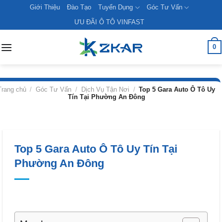
Skip
Giới Thiệu
Đào Tạo
Tuyển Dụng
Góc Tư Vấn
to
ƯU ĐÃI Ô TÔ VINFAST
content
0
Trang chủ
/
Góc Tư Vấn
/
Dịch Vụ Tận Nơi
/
Top 5 Gara Auto Ô Tô Uy
Tín Tại Phường An Đông
Top 5 Gara Auto Ô Tô Uy Tín Tại
Phường An Đông