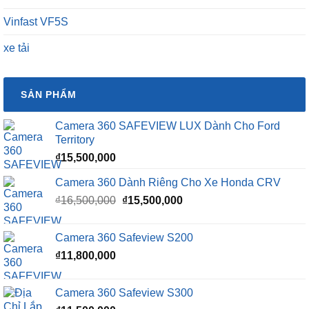
Vinfast VF5S
xe tải
SẢN PHẨM
Camera 360 SAFEVIEW LUX Dành Cho Ford
Territory
₫
15,500,000
Camera 360 Dành Riêng Cho Xe Honda CRV
Giá
Giá
₫
16,500,000
₫
15,500,000
gốc
hiện
là:
tại
Camera 360 Safeview S200
₫16,500,000.
là:
₫
11,800,000
₫15,500,000.
Camera 360 Safeview S300