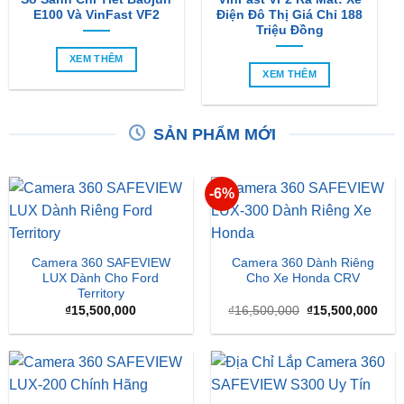
E100 Và VinFast VF2
Điện Đô Thị Giá Chỉ 188
Triệu Đồng
XEM THÊM
XEM THÊM
SẢN PHẨM MỚI
-6%
Camera 360 SAFEVIEW
Camera 360 Dành Riêng
LUX Dành Cho Ford
Cho Xe Honda CRV
Territory
Giá
Giá
₫
15,500,000
₫
16,500,000
₫
15,500,000
gốc
hiện
là:
tại
₫16,500,000.
là:
₫15,