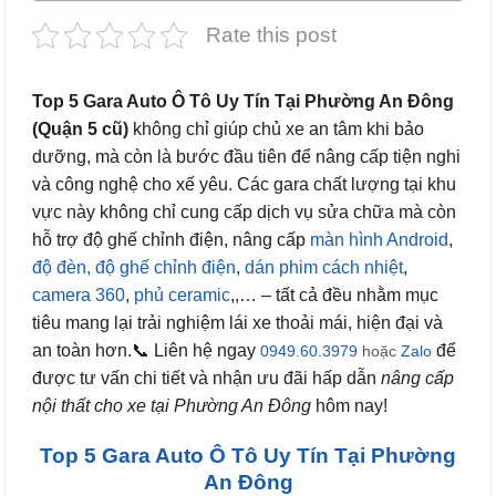
Rate this post
Top 5 Gara Auto Ô Tô Uy Tín Tại Phường An Đông
(Quận 5 cũ)
không chỉ giúp chủ xe an tâm khi bảo
dưỡng, mà còn là bước đầu tiên để nâng cấp tiện nghi
và công nghệ cho xế yêu. Các gara chất lượng tại khu
vực này không chỉ cung cấp dịch vụ sửa chữa mà còn
hỗ trợ độ ghế chỉnh điện, nâng cấp
màn hình Android
,
độ đèn,
độ ghế chỉnh điện
,
dán phim cách nhiệt
,
camera 360
,
phủ ceramic
,,… – tất cả đều nhằm mục
tiêu mang lại trải nghiệm lái xe thoải mái, hiện đại và
an toàn hơn.📞 Liên hệ ngay
để
0949.60.3979
hoặc
Zalo
được tư vấn chi tiết và nhận ưu đãi hấp dẫn
nâng cấp
nội thất cho xe tại Phường An Đông
hôm nay!
Top 5 Gara Auto Ô Tô Uy Tín Tại Phường
An Đông