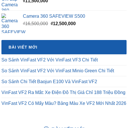
₫
11,500,000
Camera 360 SAFEVIEW S500
Giá
Giá
₫
16,500,000
₫
12,500,000
gốc
hiện
là:
tại
₫16,500,000.
là:
BÀI VIẾT MỚI
₫12,500,000.
So Sánh VinFast VF2 Với VinFast VF3 Chi Tiết
So Sánh VinFast VF2 Với VinFast Minio Green Chi Tiết
So Sánh Chi Tiết Baojun E100 Và VinFast VF2
VinFast VF2 Ra Mắt: Xe Điện Đô Thị Giá Chỉ 188 Triệu Đồng
VinFast VF2 Có Mấy Màu? Bảng Màu Xe VF2 Mới Nhất 2026