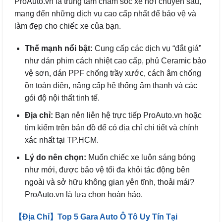
ProAuto.vn là trung tâm chăm sóc xe hơi chuyên sâu,
mang đến những dịch vụ cao cấp nhất để bảo vệ và
làm đẹp cho chiếc xe của bạn.
Thế mạnh nổi bật:
Cung cấp các dịch vụ “đắt giá”
như dán phim cách nhiệt cao cấp, phủ Ceramic bảo
vệ sơn, dán PPF chống trầy xước, cách âm chống
ồn toàn diện, nâng cấp hệ thống âm thanh và các
gói độ nội thất tinh tế.
Địa chỉ:
Bạn nên liên hệ trực tiếp ProAuto.vn hoặc
tìm kiếm trên bản đồ để có địa chỉ chi tiết và chính
xác nhất tại TP.HCM.
Lý do nên chọn:
Muốn chiếc xe luôn sáng bóng
như mới, được bảo vệ tối đa khỏi tác động bên
ngoài và sở hữu không gian yên tĩnh, thoải mái?
ProAuto.vn là lựa chọn hoàn hảo.
【Địa Chỉ】Top 5 Gara Auto Ô Tô Uy Tín Tại