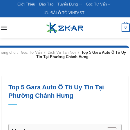
Skip
Giới Thiệu
Đào Tạo
Tuyển Dụng
Góc Tư Vấn
to
ƯU ĐÃI Ô TÔ VINFAST
content
0
Trang chủ
/
Góc Tư Vấn
/
Dịch Vụ Tận Nơi
/
Top 5 Gara Auto Ô Tô Uy
Tín Tại Phường Chánh Hưng
Top 5 Gara Auto Ô Tô Uy Tín Tại
Phường Chánh Hưng