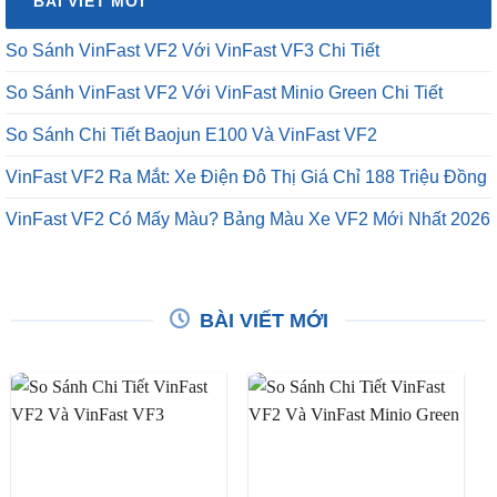
BÀI VIẾT MỚI
₫12,500,000.
So Sánh VinFast VF2 Với VinFast VF3 Chi Tiết
So Sánh VinFast VF2 Với VinFast Minio Green Chi Tiết
So Sánh Chi Tiết Baojun E100 Và VinFast VF2
VinFast VF2 Ra Mắt: Xe Điện Đô Thị Giá Chỉ 188 Triệu Đồng
VinFast VF2 Có Mấy Màu? Bảng Màu Xe VF2 Mới Nhất 2026
BÀI VIẾT MỚI