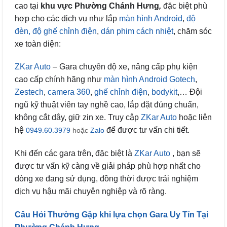
cao tại
khu vực Phường Chánh Hưng
,
đặc biệt phù
hợp cho các dịch vụ như lắp
màn hình Android
,
độ
đèn,
độ ghế chỉnh điện
,
dán phim cách nhiệt
, chăm sóc
xe toàn diện:
ZKar Auto
– Gara chuyên độ xe, nâng cấp phụ kiện
cao cấp chính hãng như
màn hình Android Gotech
,
Zestech
,
camera 360
,
ghế chỉnh điện
,
bodykit
,… Đội
ngũ kỹ thuật viên tay nghề cao, lắp đặt đúng chuẩn,
không cắt dây, giữ zin xe. Truy cập
ZKar Auto
hoặc liên
hệ
để được tư vấn chi tiết.
0949.60.3979
hoặc
Zalo
Khi đến các gara trên, đặc biệt là
ZKar Auto
, bạn sẽ
được tư vấn kỹ càng về giải pháp phù hợp nhất cho
dòng xe đang sử dụng, đồng thời được trải nghiệm
dịch vụ hậu mãi chuyên nghiệp và rõ ràng.
Câu Hỏi Thường Gặp khi lựa chọn Gara Uy Tín Tại