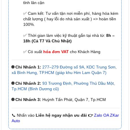
tỉnh lân cận
✅ Cam kết: Tư vấn tận nơi miễn phí, hàng hóa kém
chất lượng ( hay lỗi do nhà sản xuất ) => hoàn tiền
100%.
✅ Thời gian làm việc kỹ thuật gắn tại nhà từ:
8h –
18h (Cả T7 Và Chủ Nhật)
✅ Có xuất
hóa đơn VAT
cho Khách Hàng
🌐 Chi Nhánh 1:
277–279 Đường số 9A, KDC Trung Sơn,
xã Bình Hưng, TP.HCM (giáp khu Him Lam Quận 7)
🌐 Chi Nhánh 2:
93 Trương Định, Phường Thủ Dầu Một,
Tp.HCM (Bình Dương cũ)
🌐 Chi Nhánh 3:
Huỳnh Tấn Phát, Quận 7, Tp.HCM
📞 Nhấn vào
Liên hệ ngay nhận ưu đãi 👉
Zalo OA ZKar
Auto