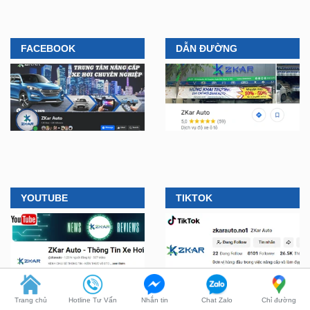
FACEBOOK
DẪN ĐƯỜNG
YOUTUBE
TIKTOK
Trang chủ
Hotline Tư Vấn
Nhắn tin
Chat Zalo
Chỉ đường