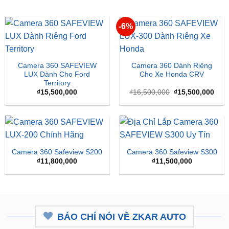
-6%
Camera 360 SAFEVIEW
Camera 360 Dành Riêng
LUX Dành Cho Ford
Cho Xe Honda CRV
Territory
Giá
Giá
₫
15,500,000
₫
16,500,000
₫
15,500,000
gốc
hiện
là:
tại
₫16,500,000.
là:
₫15,
Camera 360 Safeview S200
Camera 360 Safeview S300
₫
11,800,000
₫
11,500,000
BÁO CHÍ NÓI VỀ ZKAR AUTO