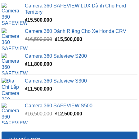
Camera 360 SAFEVIEW LUX Dành Cho Ford
Territory
₫
15,500,000
Camera 360 Dành Riêng Cho Xe Honda CRV
Giá
Giá
₫
16,500,000
₫
15,500,000
gốc
hiện
là:
tại
Camera 360 Safeview S200
₫16,500,000.
là:
₫
11,800,000
₫15,500,000.
Camera 360 Safeview S300
₫
11,500,000
Camera 360 SAFEVIEW S500
Giá
Giá
₫
16,500,000
₫
12,500,000
gốc
hiện
là:
tại
₫16,500,000.
là: