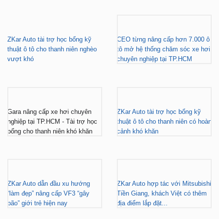
ZKar Auto tài trợ học bổng kỹ
CEO từng nâng cấp hơn 7.000 ô
thuật ô tô cho thanh niên nghèo
tô mở hệ thống chăm sóc xe hơi
vượt khó
chuyên nghiệp tại TP.HCM
Gara nâng cấp xe hơi chuyên
ZKar Auto tài trợ học bổng kỹ
nghiệp tại TP.HCM - Tài trợ học
thuật ô tô cho thanh niên có hoàn
bổng cho thanh niên khó khăn
cảnh khó khăn
ZKar Auto dẫn đầu xu hướng
ZKar Auto hợp tác với Mitsubishi
“làm đẹp” nâng cấp VF3 “gây
Tiền Giang, khách Việt có thêm
bão” giới trẻ hiện nay
địa điểm lắp đặt...