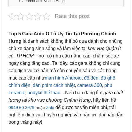
Feedback Khách Hàng
Rate this post
Top 5 Gara Auto Ô Tô Uy Tín Tại Phường Chánh
Hưng
là danh sách không thể bỏ qua dành cho những
chủ xe đang sinh sống và làm việc tại
khu vực Quận 8
cũ, TP.HCM
– nơi có nhu cầu nâng cấp, chăm sóc xe
ngày càng tăng cao. Tại đây, các gara không chỉ cung
cấp dịch vụ cơ bản mà còn chuyên sâu về các hạng
mục cao cấp như
màn hình Android
,
độ đèn,
độ ghế
chỉnh điện
,
dán phim cách nhiệt
,
camera 360
,
phủ
ceramic
,
bodykit thể thao
…Nếu bạn đang tìm
gara chất
lượng tại khu vực phường Chánh Hưng
, hãy liên hệ
để được tư vấn miễn phí, trải
0949.60.3979
hoặc
Zalo
nghiệm dịch vụ chuyên nghiệp và nhận ưu đãi hấp dẫn
trong tháng này!