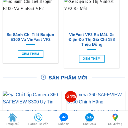
So Sánh Chi Tiết Baojun
VinFast VF2 Ra Mắt: Xe
E100 Và VinFast VF2
Điện Đô Thị Giá Chỉ 188
Triệu Đồng
XEM THÊM
XEM THÊM
SẢN PHẨM MỚI
-24%
Camera 360 SAFEVIEW
Camera 360 Safeview S300
S500
Giá
Giá
₫
11,500,000
₫
16,500,000
₫
12,500,000
Trang chủ
Hotline Tư Vấn
Nhắn tin
Chat Zalo
Chỉ đường
gốc
hiện