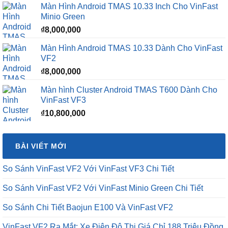
Màn Hình Android TMAS 10.33 Inch Cho VinFast
₫16,500,000.
là:
Minio Green
₫12,500,000.
₫
8,000,000
Màn Hình Android TMAS 10.33 Dành Cho VinFast
VF2
₫
8,000,000
Màn hình Cluster Android TMAS T600 Dành Cho
VinFast VF3
₫
10,800,000
BÀI VIẾT MỚI
So Sánh VinFast VF2 Với VinFast VF3 Chi Tiết
So Sánh VinFast VF2 Với VinFast Minio Green Chi Tiết
So Sánh Chi Tiết Baojun E100 Và VinFast VF2
VinFast VF2 Ra Mắt: Xe Điện Đô Thị Giá Chỉ 188 Triệu Đồng