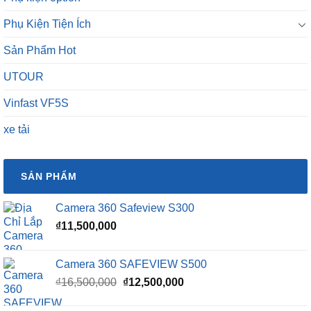
Phụ Kiện Tiện Ích
Sản Phẩm Hot
UTOUR
Vinfast VF5S
xe tải
SẢN PHẨM
Camera 360 Safeview S300
₫
11,500,000
Camera 360 SAFEVIEW S500
Giá
Giá
₫
16,500,000
₫
12,500,000
gốc
hiện
là:
tại