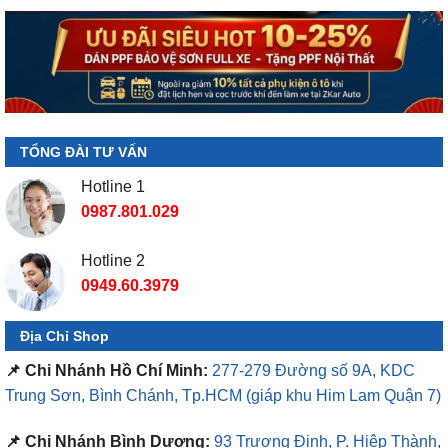
TỔNG ĐÀI TƯ VẤN
Hotline 1
0987.801.029
Hotline 2
0949.60.3979
Địa Chỉ Shop
📌 Chi Nhánh Hồ Chí Minh:
277-279 Đường số 9A, KDC
Trung Sơn, Bình Chánh, Tp.HCM
(giáp khu Him Lam Quận 7)
📌 Chi Nhánh Bình Dương:
93 Trương Định, P. Hiệp Thành,