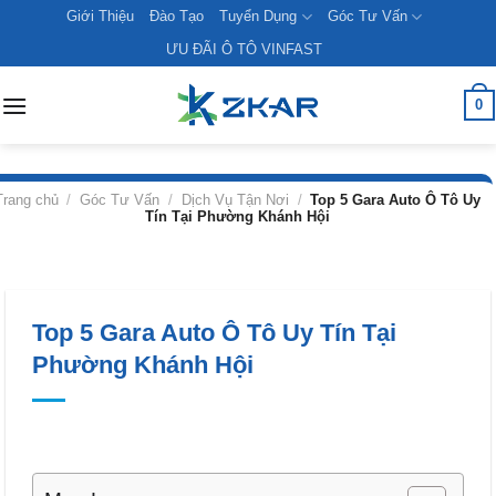
Skip
Giới Thiệu
Đào Tạo
Tuyển Dụng
Góc Tư Vấn
to
ƯU ĐÃI Ô TÔ VINFAST
content
0
Trang chủ
/
Góc Tư Vấn
/
Dịch Vụ Tận Nơi
/
Top 5 Gara Auto Ô Tô Uy
Tín Tại Phường Khánh Hội
Top 5 Gara Auto Ô Tô Uy Tín Tại
Phường Khánh Hội