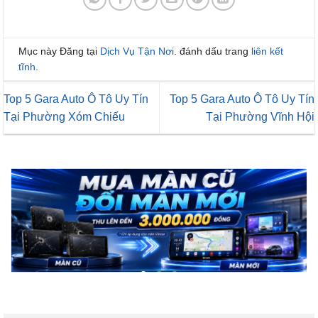
Mục này Đăng tại
Dịch Vụ Tận Nơi
. đánh dấu trang
liên kết
tĩnh
.
Top 5 Gara Auto Ô Tô Uy Tín
Top 5 Gara Auto Ô Tô Uy Tín
Tại Phường Xóm Chiếu
Tại Phường Vĩnh Hội