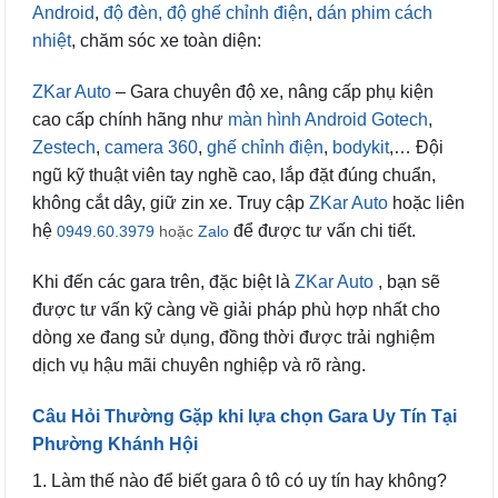
Android
,
độ đèn,
độ ghế chỉnh điện
,
dán phim cách
nhiệt
, chăm sóc xe toàn diện:
ZKar Auto
– Gara chuyên độ xe, nâng cấp phụ kiện
cao cấp chính hãng như
màn hình Android Gotech
,
Zestech
,
camera 360
,
ghế chỉnh điện
,
bodykit
,… Đội
ngũ kỹ thuật viên tay nghề cao, lắp đặt đúng chuẩn,
không cắt dây, giữ zin xe. Truy cập
ZKar Auto
hoặc liên
hệ
để được tư vấn chi tiết.
0949.60.3979
hoặc
Zalo
Khi đến các gara trên, đặc biệt là
ZKar Auto
, bạn sẽ
được tư vấn kỹ càng về giải pháp phù hợp nhất cho
dòng xe đang sử dụng, đồng thời được trải nghiệm
dịch vụ hậu mãi chuyên nghiệp và rõ ràng.
Câu Hỏi Thường Gặp khi lựa chọn Gara Uy Tín Tại
Phường Khánh Hội
1. Làm thế nào để biết gara ô tô có uy tín hay không?