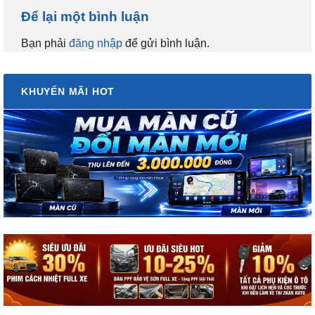
Để lại một bình luận
Bạn phải
đăng nhập
để gửi bình luận.
KHUYẾN MÃI HOT