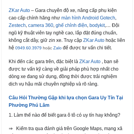
ZKar Auto
– Gara chuyên độ xe, nâng cấp phụ kiện
cao cấp chính hãng như
màn hình Android Gotech
,
Zestech
,
camera 360
,
ghế chỉnh điện
,
bodykit
,… Đội
ngũ kỹ thuật viên tay nghề cao, lắp đặt đúng chuẩn,
không cắt dây, giữ zin xe. Truy cập
ZKar Auto
hoặc liên
hệ
để được tư vấn chi tiết.
0949.60.3979
hoặc
Zalo
Khi đến các gara trên, đặc biệt là
ZKar Auto
, bạn sẽ
được tư vấn kỹ càng về giải pháp phù hợp nhất cho
dòng xe đang sử dụng, đồng thời được trải nghiệm
dịch vụ hậu mãi chuyên nghiệp và rõ ràng.
Câu Hỏi Thường Gặp khi lựa chọn Gara Uy Tín Tại
Phường Phú Lâm
1. Làm thế nào để biết gara ô tô có uy tín hay không?
⇒ Kiểm tra qua đánh giá trên Google Maps, mạng xã