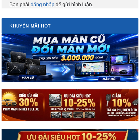
Bạn phải
đăng nhập
để gửi bình luận.
KHUYẾN MÃI HOT