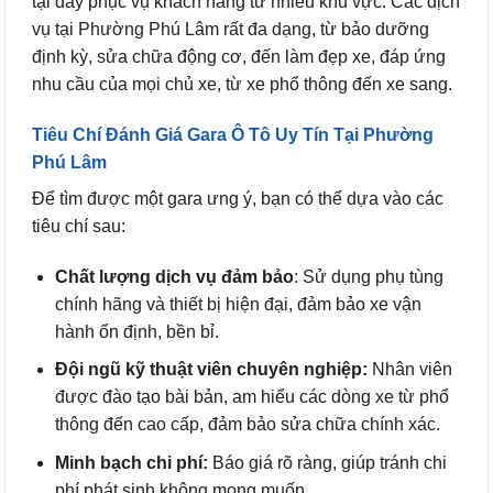
tại đây phục vụ khách hàng từ nhiều khu vực. Các dịch
vụ tại Phường Phú Lâm rất đa dạng, từ bảo dưỡng
định kỳ, sửa chữa động cơ, đến làm đẹp xe, đáp ứng
nhu cầu của mọi chủ xe, từ xe phổ thông đến xe sang.
Tiêu Chí Đánh Giá Gara Ô Tô Uy Tín Tại Phường
Phú Lâm
Để tìm được một gara ưng ý, bạn có thể dựa vào các
tiêu chí sau:
Chất lượng dịch vụ đảm bảo
: Sử dụng phụ tùng
chính hãng và thiết bị hiện đại, đảm bảo xe vận
hành ổn định, bền bỉ.
Đội ngũ kỹ thuật viên chuyên nghiệp:
Nhân viên
được đào tạo bài bản, am hiểu các dòng xe từ phổ
thông đến cao cấp, đảm bảo sửa chữa chính xác.
Minh bạch chi phí:
Báo giá rõ ràng, giúp tránh chi
phí phát sinh không mong muốn.