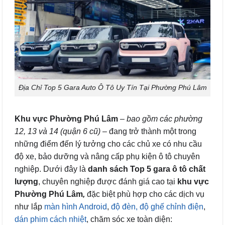
Địa Chỉ Top 5 Gara Auto Ô Tô Uy Tín Tại Phường Phú Lâm
Khu vực Phường Phú Lâm
–
bao gồm các phường
12, 13 và 14 (quận 6 cũ)
– đang trở thành một trong
những điểm đến lý tưởng cho các chủ xe có nhu cầu
độ xe, bảo dưỡng và nâng cấp phụ kiện ô tô chuyên
nghiệp. Dưới đây là
danh sách Top 5 gara ô tô chất
lượng
, chuyên nghiệp được đánh giá cao tại
khu vực
Phường Phú Lâm
,
đặc biệt phù hợp cho các dịch vụ
như lắp
màn hình Android
,
độ đèn,
độ ghế chỉnh điện
,
dán phim cách nhiệt
, chăm sóc xe toàn diện: