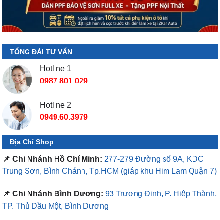
TỔNG ĐÀI TƯ VẤN
Hotline 1
0987.801.029
Hotline 2
0949.60.3979
Địa Chỉ Shop
📌 Chi Nhánh Hồ Chí Minh:
277-279 Đường số 9A, KDC
Trung Sơn, Bình Chánh, Tp.HCM
(giáp khu Him Lam Quận 7)
📌 Chi Nhánh Bình Dương:
93 Trương Định, P. Hiệp Thành,
TP. Thủ Dầu Một, Bình Dương