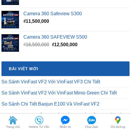
Camera 360 Safeview S300
₫
11,500,000
Camera 360 SAFEVIEW S500
Giá
Giá
₫
16,500,000
₫
12,500,000
gốc
hiện
là:
tại
₫16,500,000.
là:
BÀI VIẾT MỚI
₫12,500,000.
So Sánh VinFast VF2 Với VinFast VF3 Chi Tiết
So Sánh VinFast VF2 Với VinFast Minio Green Chi Tiết
So Sánh Chi Tiết Baojun E100 Và VinFast VF2
VinFast VF2 Ra Mắt: Xe Điện Đô Thị Giá Chỉ 188 Triệu Đồng
VinFast VF2 Có Mấy Màu? Bảng Màu Xe VF2 Mới Nhất 2026
Trang chủ
Hotline Tư Vấn
Nhắn tin
Chat Zalo
Chỉ đường