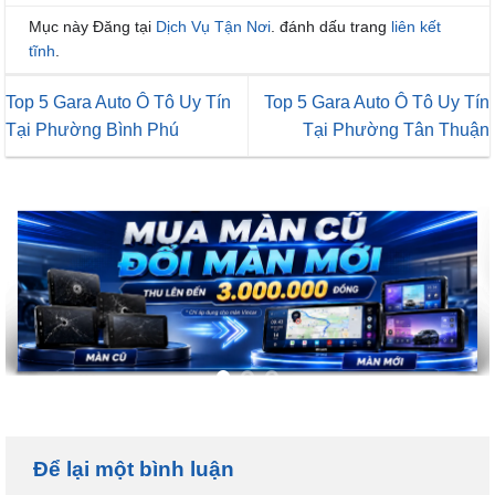
Mục này Đăng tại
Dịch Vụ Tận Nơi
. đánh dấu trang
liên kết
tĩnh
.
Top 5 Gara Auto Ô Tô Uy Tín
Top 5 Gara Auto Ô Tô Uy Tín
Tại Phường Bình Phú
Tại Phường Tân Thuận
Để lại một bình luận