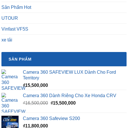
Sản Phẩm Hot
UTOUR
Vinfast VF5S
xe tải
SẢN PHẨM
Camera 360 SAFEVIEW LUX Dành Cho Ford
Territory
₫
15,500,000
Camera 360 Dành Riêng Cho Xe Honda CRV
Giá
Giá
₫
16,500,000
₫
15,500,000
gốc
hiện
là:
tại
Camera 360 Safeview S200
₫16,500,000.
là:
₫
11,800,000
₫15,500,000.