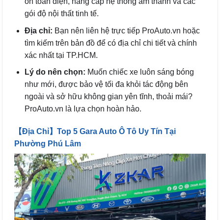
ồn toàn diện, nâng cấp hệ thống âm thanh và các
gói độ nội thất tinh tế.
Địa chỉ:
Bạn nên liên hệ trực tiếp ProAuto.vn hoặc
tìm kiếm trên bản đồ để có địa chỉ chi tiết và chính
xác nhất tại TP.HCM.
Lý do nên chọn:
Muốn chiếc xe luôn sáng bóng
như mới, được bảo vệ tối đa khỏi tác động bên
ngoài và sở hữu không gian yên tĩnh, thoải mái?
ProAuto.vn là lựa chọn hoàn hảo.
【Địa Chỉ】Top 5 Gara Auto Ô Tô Uy Tín Tại
Phường Phú Lâm