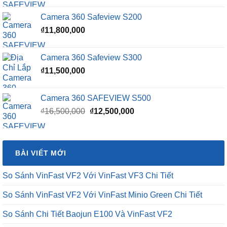
là:
tại
Camera 360 Safeview S200
₫16,500,000.
là:
₫
11,800,000
₫15,500,000.
Camera 360 Safeview S300
₫
11,500,000
Camera 360 SAFEVIEW S500
Giá
Giá
₫
16,500,000
₫
12,500,000
gốc
hiện
là:
tại
₫16,500,000.
là:
BÀI VIẾT MỚI
₫12,500,000.
So Sánh VinFast VF2 Với VinFast VF3 Chi Tiết
So Sánh VinFast VF2 Với VinFast Minio Green Chi Tiết
So Sánh Chi Tiết Baojun E100 Và VinFast VF2