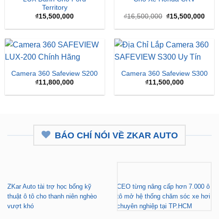
Territory
Giá
Giá
₫
15,500,000
₫
16,500,000
₫
15,500,000
gốc
hiện
là:
tại
₫16,500,000.
là:
₫15,
Camera 360 Safeview S200
Camera 360 Safeview S300
₫
11,800,000
₫
11,500,000
BÁO CHÍ NÓI VỀ ZKAR AUTO
ZKar Auto tài trợ học bổng kỹ
CEO từng nâng cấp hơn 7.000 ô
thuật ô tô cho thanh niên nghèo
tô mở hệ thống chăm sóc xe hơi
vượt khó
chuyên nghiệp tại TP.HCM