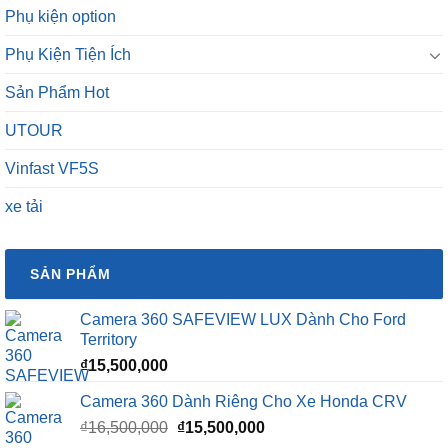
Phụ kiện option
Phụ Kiện Tiện Ích
Sản Phẩm Hot
UTOUR
Vinfast VF5S
xe tải
SẢN PHẨM
Camera 360 SAFEVIEW LUX Dành Cho Ford
Territory
₫
15,500,000
Camera 360 Dành Riêng Cho Xe Honda CRV
Giá
Giá
₫
16,500,000
₫
15,500,000
gốc
hiện