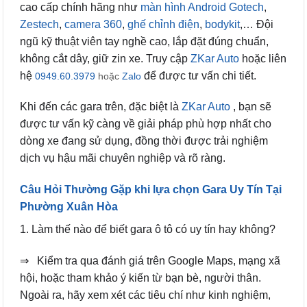
cao cấp chính hãng như
màn hình Android Gotech
,
Zestech
,
camera 360
,
ghế chỉnh điện
,
bodykit
,… Đội
ngũ kỹ thuật viên tay nghề cao, lắp đặt đúng chuẩn,
không cắt dây, giữ zin xe. Truy cập
ZKar Auto
hoặc liên
hệ
để được tư vấn chi tiết.
0949.60.3979
hoặc
Zalo
Khi đến các gara trên, đặc biệt là
ZKar Auto
, bạn sẽ
được tư vấn kỹ càng về giải pháp phù hợp nhất cho
dòng xe đang sử dụng, đồng thời được trải nghiệm
dịch vụ hậu mãi chuyên nghiệp và rõ ràng.
Câu Hỏi Thường Gặp khi lựa chọn Gara Uy Tín Tại
Phường Xuân Hòa
1. Làm thế nào để biết gara ô tô có uy tín hay không?
⇒ Kiểm tra qua đánh giá trên Google Maps, mạng xã
hội, hoặc tham khảo ý kiến từ bạn bè, người thân.
Ngoài ra, hãy xem xét các tiêu chí như kinh nghiệm,