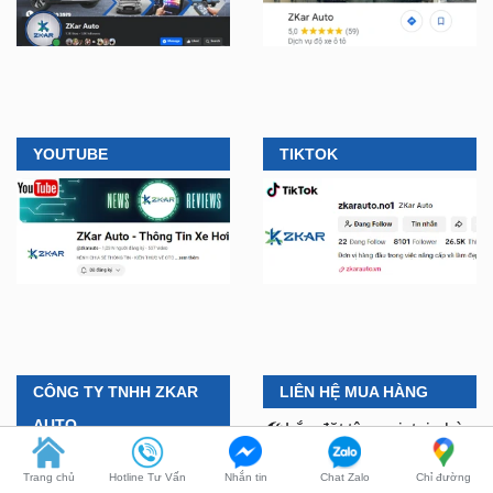
YOUTUBE
TIKTOK
CÔNG TY TNHH ZKAR
LIÊN HỆ MUA HÀNG
AUTO
🛠️
Lắp đặt tận nơi, tại nhà
ở TPHCM, Bình Dương và
Chi Nhánh 1:
277–279
Trang chủ
Hotline Tư Vấn
Nhắn tin
Chat Zalo
Chỉ đường
các tỉnh lân cận
Đường số 9A, KDC Trung