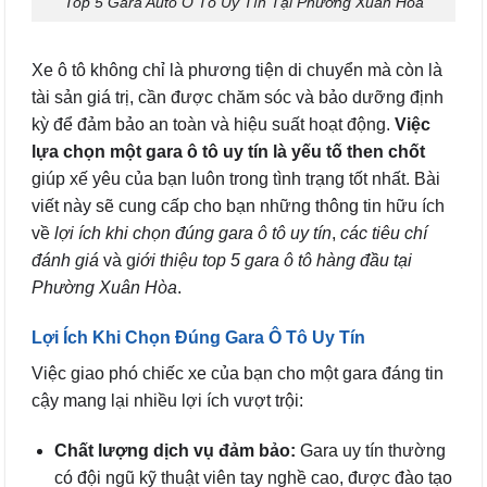
Top 5 Gara Auto Ô Tô Uy Tín Tại Phường Xuân Hòa
Xe ô tô không chỉ là phương tiện di chuyển mà còn là
tài sản giá trị, cần được chăm sóc và bảo dưỡng định
kỳ để đảm bảo an toàn và hiệu suất hoạt động.
Việc
lựa chọn một gara ô tô uy tín là yếu tố then chốt
giúp xế yêu của bạn luôn trong tình trạng tốt nhất. Bài
viết này sẽ cung cấp cho bạn những thông tin hữu ích
về
lợi ích khi chọn đúng gara ô tô uy tín
,
các tiêu chí
đánh giá
và g
iới thiệu top 5 gara ô tô hàng đầu tại
Phường Xuân Hòa
.
Lợi Ích Khi Chọn Đúng Gara Ô Tô Uy Tín
Việc giao phó chiếc xe của bạn cho một gara đáng tin
cậy mang lại nhiều lợi ích vượt trội:
Chất lượng dịch vụ đảm bảo:
Gara uy tín thường
có đội ngũ kỹ thuật viên tay nghề cao, được đào tạo