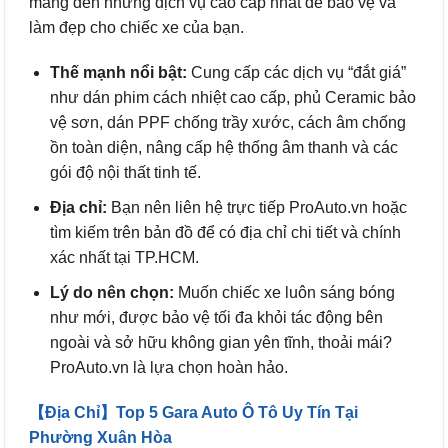
mang đến những dịch vụ cao cấp nhất để bảo vệ và
làm đẹp cho chiếc xe của bạn.
Thế mạnh nổi bật:
Cung cấp các dịch vụ “đắt giá”
như dán phim cách nhiệt cao cấp, phủ Ceramic bảo
vệ sơn, dán PPF chống trầy xước, cách âm chống
ồn toàn diện, nâng cấp hệ thống âm thanh và các
gói độ nội thất tinh tế.
Địa chỉ:
Bạn nên liên hệ trực tiếp ProAuto.vn hoặc
tìm kiếm trên bản đồ để có địa chỉ chi tiết và chính
xác nhất tại TP.HCM.
Lý do nên chọn:
Muốn chiếc xe luôn sáng bóng
như mới, được bảo vệ tối đa khỏi tác động bên
ngoài và sở hữu không gian yên tĩnh, thoải mái?
ProAuto.vn là lựa chọn hoàn hảo.
【Địa Chỉ】Top 5 Gara Auto Ô Tô Uy Tín Tại
Phường Xuân Hòa