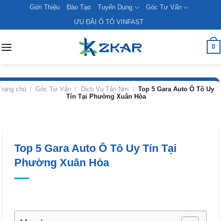
Skip
Giới Thiệu
Đào Tạo
Tuyển Dụng
Góc Tư Vấn
to
ƯU ĐÃI Ô TÔ VINFAST
content
0
Trang chủ
/
Góc Tư Vấn
/
Dịch Vụ Tận Nơi
/
Top 5 Gara Auto Ô Tô Uy
Tín Tại Phường Xuân Hòa
Top 5 Gara Auto Ô Tô Uy Tín Tại
Phường Xuân Hòa