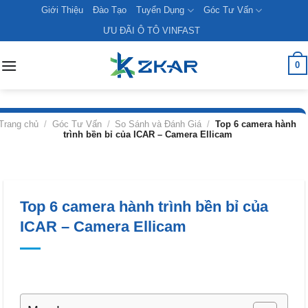
Skip
Giới Thiệu
Đào Tạo
Tuyển Dụng
Góc Tư Vấn
to
ƯU ĐÃI Ô TÔ VINFAST
content
0
Trang chủ
/
Góc Tư Vấn
/
So Sánh và Đánh Giá
/
Top 6 camera hành
trình bền bỉ của ICAR – Camera Ellicam
Top 6 camera hành trình bền bỉ của
ICAR – Camera Ellicam