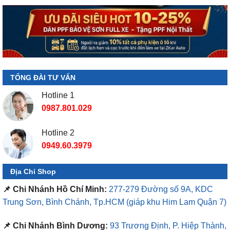
TỔNG ĐÀI TƯ VẤN
Hotline 1
0987.801.029
Hotline 2
0949.60.3979
Địa Chỉ Shop
📌 Chi Nhánh Hồ Chí Minh:
277-279 Đường số 9A, KDC
Trung Sơn, Bình Chánh, Tp.HCM
(giáp khu Him Lam Quận 7)
📌 Chi Nhánh Bình Dương:
93 Trương Định, P. Hiệp Thành,