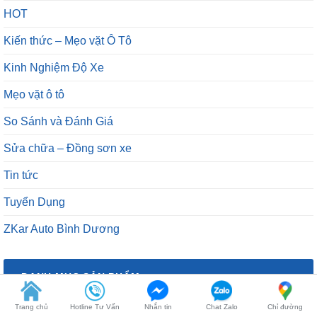
HOT
Kiến thức – Mẹo vặt Ô Tô
Kinh Nghiệm Độ Xe
Mẹo vặt ô tô
So Sánh và Đánh Giá
Sửa chữa – Đồng sơn xe
Tin tức
Tuyển Dụng
ZKar Auto Bình Dương
DANH MỤC SẢN PHẨM
Âm Thanh
Trang chủ
Hotline Tư Vấn
Nhắn tin
Chat Zalo
Chỉ đường