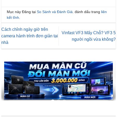
Mục này Đăng tại
So Sánh và Đánh Giá
. đánh dấu trang
liên
kết tĩnh
.
Cách chỉnh ngày giờ trên
Vinfast VF3 Mấy Chỗ? VF3 5
camera hành trình đơn giản tại
người ngồi vừa không?
nhà