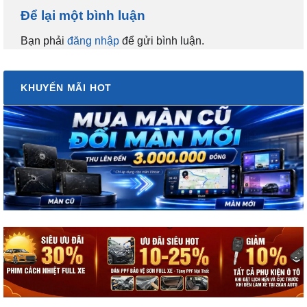
Để lại một bình luận
Bạn phải
đăng nhập
để gửi bình luận.
KHUYẾN MÃI HOT