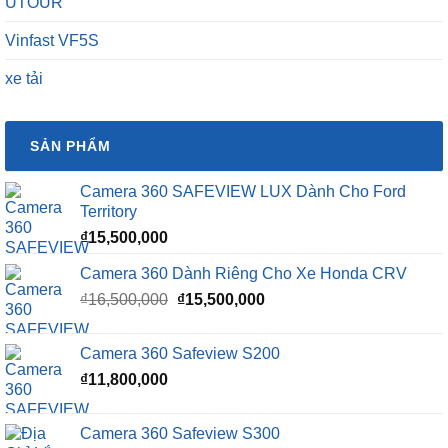
UTOUR
Vinfast VF5S
xe tải
SẢN PHẨM
Camera 360 SAFEVIEW LUX Dành Cho Ford
Territory
₫
15,500,000
Camera 360 Dành Riêng Cho Xe Honda CRV
Giá
Giá
₫
16,500,000
₫
15,500,000
gốc
hiện
là:
tại
Camera 360 Safeview S200
₫16,500,000.
là:
₫
11,800,000
₫15,500,000.
Camera 360 Safeview S300