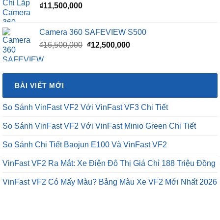
₫
11,500,000
Camera 360 SAFEVIEW S500
Giá
Giá
₫
16,500,000
₫
12,500,000
gốc
hiện
là:
tại
₫16,500,000.
là:
BÀI VIẾT MỚI
₫12,500,000.
So Sánh VinFast VF2 Với VinFast VF3 Chi Tiết
So Sánh VinFast VF2 Với VinFast Minio Green Chi Tiết
So Sánh Chi Tiết Baojun E100 Và VinFast VF2
VinFast VF2 Ra Mắt: Xe Điện Đô Thị Giá Chỉ 188 Triệu Đồng
VinFast VF2 Có Mấy Màu? Bảng Màu Xe VF2 Mới Nhất 2026