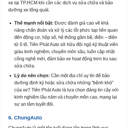
xe tại TP.HCM khi cần các dịch vụ sửa chữa và bảo
dưỡng xe tổng quát.
Thế mạnh nổi bật:
Được đánh giá cao về khả
năng chẩn đoán và xử lý các lỗi phức tạp liên quan
đến động cơ, hộp số, hệ thống gầm bệ, điện – điện
tử ô tô. Tiên Phát Auto sở hữu đội ngũ kỹ thuật viên
giàu kinh nghiệm, chuyên môn sâu, luôn cập nhật
công nghệ mới, đảm bảo xe hoạt động trơn tru sau
sửa chữa.
Lý do nên chọn:
Cần một địa chỉ uy tín để bảo
dưỡng định kỳ hoặc sửa chữa những “bệnh khó”
của xe? Tiên Phát Auto là lựa chọn đáng tin cậy với
kinh nghiệm lâu năm và chuyên môn cao, mang lại
sự an tâm tuyệt đối.
6. ChungAuto
ChungAuto là một tên tuổi đang lên trong lĩnh vực