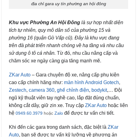
địa chỉ gara uy tín phường an hội đông
Khu vực Phường An Hội Đôn
g
là sự hợp nhất diện
tích tự nhiên, quy mô dân số của phường 15 và
phường 16 (quận Gò Vấp cũ). Đây là khu vực đang
trên đà phát triển nhanh chóng về hạ tầng và nhu cầu
sử dụng ô tô cá nhân.
Từ đó, nhu cầu nâng cấp và
chăm sóc xe ngày càng gia tăng mạnh mẽ.
ZKar Auto
– Gara chuyên độ xe, nâng cấp phụ kiện
cao cấp chính hãng như:
màn hình Android Gotech
,
Zestech
,
camera 360
,
ghế chỉnh điện
,
bodykit
,… Đội
ngũ kỹ thuật viên tay nghề cao, lắp đặt đúng chuẩn,
không cắt dây, giữ zin xe. Truy cập
ZKar Auto
hoặc liên
hệ
để được tư vấn chi tiết.
0949.60.3979
hoặc
Zalo
Khi đến các gara trong danh sách, đặc biệt là
ZKar
Auto
, bạn sẽ được tư vấn kỹ lưỡng về phương án