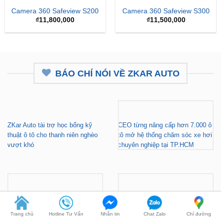
Camera 360 Safeview S200
Camera 360 Safeview S300
₫
11,800,000
₫
11,500,000
BÁO CHÍ NÓI VỀ ZKAR AUTO
ZKar Auto tài trợ học bổng kỹ
CEO từng nâng cấp hơn 7.000 ô
thuật ô tô cho thanh niên nghèo
tô mở hệ thống chăm sóc xe hơi
vượt khó
chuyên nghiệp tại TP.HCM
Gara nâng cấp xe hơi chuyên
ZKar Auto tài trợ học bổng kỹ
nghiệp tại TP.HCM - Tài trợ học
thuật ô tô cho thanh niên có hoàn
Trang chủ
Hotline Tư Vấn
Nhắn tin
Chat Zalo
Chỉ đường
bổng cho thanh niên khó khăn
cảnh khó khăn