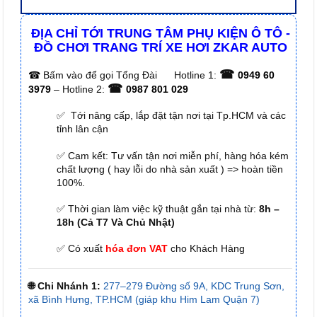
ĐỊA CHỈ TỚI TRUNG TÂM PHỤ KIỆN Ô TÔ -
ĐỒ CHƠI TRANG TRÍ XE HƠI ZKAR AUTO
☎
☎
Bấm vào để gọi Tổng Đài
Hotline 1:
0949 60
☎
3979
– Hotline 2:
0987 801 029
✅ Tới nâng cấp, lắp đặt tận nơi tại Tp.HCM và các
tỉnh lân cận
✅ Cam kết: Tư vấn tận nơi miễn phí, hàng hóa kém
chất lượng ( hay lỗi do nhà sản xuất ) => hoàn tiền
100%.
✅ Thời gian làm việc kỹ thuật gắn tại nhà từ:
8h –
18h (Cả T7 Và Chủ Nhật)
✅ Có xuất
hóa đơn VAT
cho Khách Hàng
🌐 Chi Nhánh 1:
277–279 Đường số 9A, KDC Trung Sơn,
xã Bình Hưng, TP.HCM (giáp khu Him Lam Quận 7)