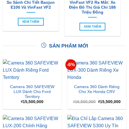
So Sánh Chi Tiết Baojun
VinFast VF2 Ra Mắt: Xe
E100 Và VinFast VF2
Điện Đô Thị Giá Chỉ 188
Triệu Đồng
XEM THÊM
XEM THÊM
SẢN PHẨM MỚI
-6%
Camera 360 SAFEVIEW
Camera 360 Dành Riêng
LUX Dành Cho Ford
Cho Xe Honda CRV
Territory
Giá
Giá
₫
15,500,000
₫
16,500,000
₫
15,500,000
gốc
hiện
là:
tại
₫16,500,000.
là:
₫15,