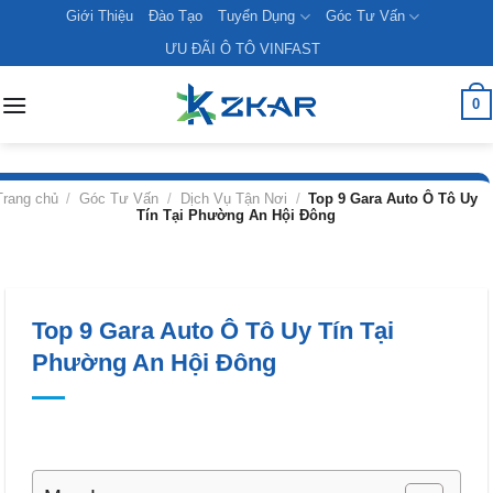
Skip
Giới Thiệu
Đào Tạo
Tuyển Dụng
Góc Tư Vấn
to
ƯU ĐÃI Ô TÔ VINFAST
content
0
Trang chủ
/
Góc Tư Vấn
/
Dịch Vụ Tận Nơi
/
Top 9 Gara Auto Ô Tô Uy
Tín Tại Phường An Hội Đông
Top 9 Gara Auto Ô Tô Uy Tín Tại
Phường An Hội Đông