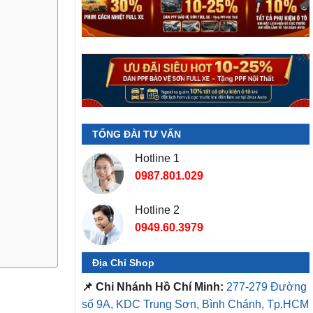
TỔNG ĐÀI TƯ VẤN
Hotline 1
0987.801.029
Hotline 2
0949.60.3979
Địa Chỉ Shop
📌 Chi Nhánh Hồ Chí Minh:
277-279 Đường
số 9A, KDC Trung Sơn, Bình Chánh, Tp.HCM