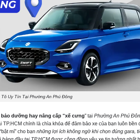
 Tô Uy Tín Tại Phường An Phú Đông
c, bảo dưỡng hay nâng cấp “xế cưng
” tại
Phường An Phú Đô
 tại TP.HCM chính là chìa khóa để đảm bảo xe của bạn luôn bền 
 “bật mí” cho bạn
những lợi ích không ngờ khi chọn đúng gara, ti
 tô hàng đầu tại TP.HCM
được cộng đồng yêu xe tin tưởng nhất h