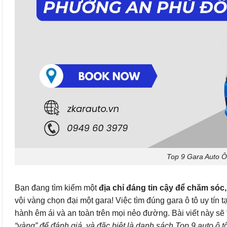
Top 9 Gara Auto Ô
Bạn đang tìm kiếm một
địa chỉ đáng tin cậy để chăm só
vội vàng chọn đại một gara! Việc tìm đúng gara ô tô uy tín
hành êm ái và an toàn trên mọi nẻo đường. Bài viết này sẽ
“vàng” để đánh giá, và đặc biệt là danh sách Top 9 auto ô