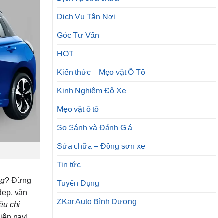
Dịch Vụ Tận Nơi
Góc Tư Vấn
HOT
Kiến thức – Mẹo vặt Ô Tô
Kinh Nghiệm Độ Xe
Mẹo vặt ô tô
So Sánh và Đánh Giá
Sửa chữa – Đồng sơn xe
Tin tức
ng
? Đừng
Tuyển Dụng
đẹp, vận
ZKar Auto Bình Dương
êu chí
iện nay!