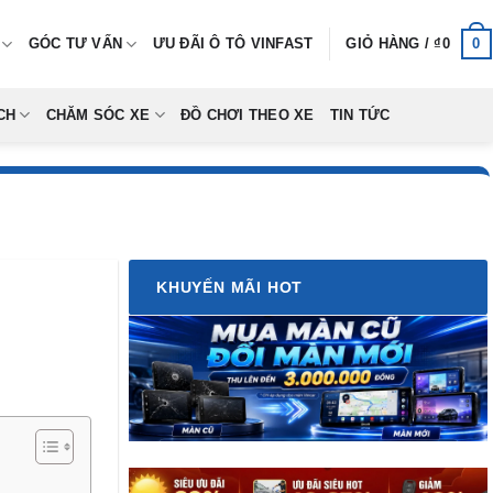
0
GÓC TƯ VẤN
ƯU ĐÃI Ô TÔ VINFAST
GIỎ HÀNG /
₫
0
CH
CHĂM SÓC XE
ĐỒ CHƠI THEO XE
TIN TỨC
KHUYẾN MÃI HOT