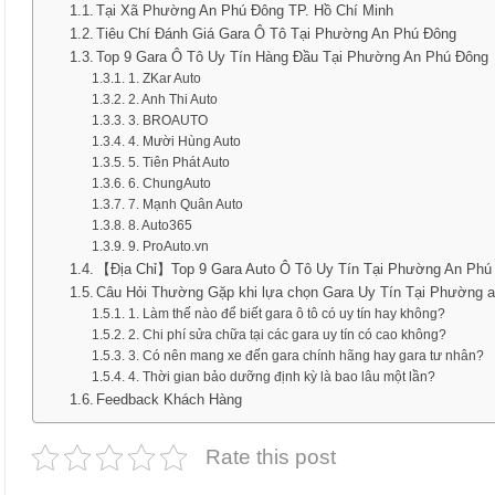
Tại Xã Phường An Phú Đông TP. Hồ Chí Minh
Tiêu Chí Đánh Giá Gara Ô Tô Tại Phường An Phú Đông
Top 9 Gara Ô Tô Uy Tín Hàng Đầu Tại Phường An Phú Đông
1. ZKar Auto
2. Anh Thi Auto
3. BROAUTO
4. Mười Hùng Auto
5. Tiên Phát Auto
6. ChungAuto
7. Mạnh Quân Auto
8. Auto365
9. ProAuto.vn
【Địa Chỉ】Top 9 Gara Auto Ô Tô Uy Tín Tại Phường An Phú
Câu Hỏi Thường Gặp khi lựa chọn Gara Uy Tín Tại Phường a
1. Làm thế nào để biết gara ô tô có uy tín hay không?
2. Chi phí sửa chữa tại các gara uy tín có cao không?
3. Có nên mang xe đến gara chính hãng hay gara tư nhân?
4. Thời gian bảo dưỡng định kỳ là bao lâu một lần?
Feedback Khách Hàng
Rate this post