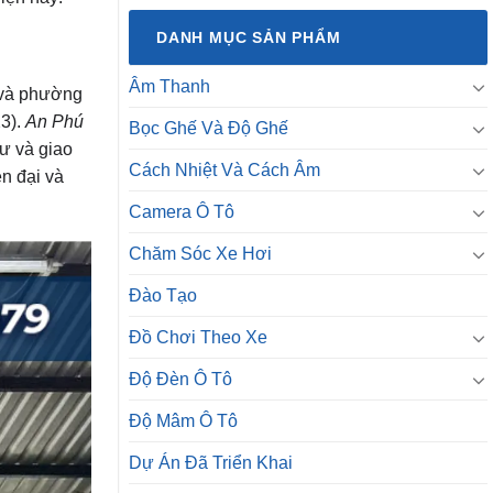
DANH MỤC SẢN PHẨM
Âm Thanh
 và phường
23).
An Phú
Bọc Ghế Và Độ Ghế
cư và giao
Cách Nhiệt Và Cách Âm
ện đại và
Camera Ô Tô
Chăm Sóc Xe Hơi
Đào Tạo
Đồ Chơi Theo Xe
Độ Đèn Ô Tô
Độ Mâm Ô Tô
Dự Án Đã Triển Khai