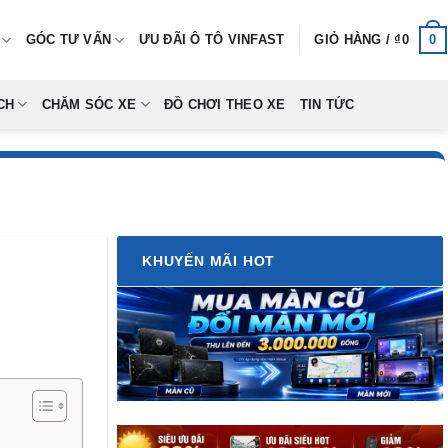
0
GÓC TƯ VẤN
ƯU ĐÃI Ô TÔ VINFAST
GIỎ HÀNG /
₫
0
CH
CHĂM SÓC XE
ĐỒ CHƠI THEO XE
TIN TỨC
KHUYẾN MÃI HOT