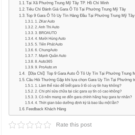
Tại Xã Phường Trung Mỹ Tây TP. Hồ Chí Minh
Tiêu Chí Đánh Giá Gara Ô Tô Tại Phường Trung Mỹ Tây
Top 9 Gara Ô Tô Uy Tín Hàng Đầu Tại Phường Trung Mỹ Tây
1. ZKar Auto
2. Anh Thi Auto
3. BROAUTO
4. Mười Hùng Auto
5. Tiên Phát Auto
6. ChungAuto
7. Mạnh Quân Auto
8. Auto365
9. ProAuto.vn
【Địa Chỉ】Top 9 Gara Auto Ô Tô Uy Tín Tại Phường Trung 
Câu Hỏi Thường Gặp khi lựa chọn Gara Uy Tín Tại Phường t
1. Làm thế nào để biết gara ô tô có uy tín hay không?
2. Chi phí sửa chữa tại các gara uy tín có cao không?
3. Có nên mang xe đến gara chính hãng hay gara tư nhân?
4. Thời gian bảo dưỡng định kỳ là bao lâu một lần?
Feedback Khách Hàng
Rate this post