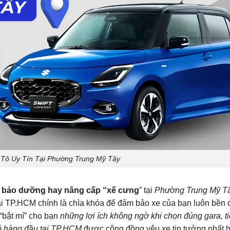
 Tô Uy Tín Tại Phường Trung Mỹ Tây
c, bảo dưỡng hay nâng cấp “xế cưng
” tại
Phường Trung Mỹ T
 tại TP.HCM chính là chìa khóa để đảm bảo xe của bạn luôn bền 
 “bật mí” cho bạn
những lợi ích không ngờ khi chọn đúng gara, ti
 tô hàng đầu tại TP.HCM
được cộng đồng yêu xe tin tưởng nhất h