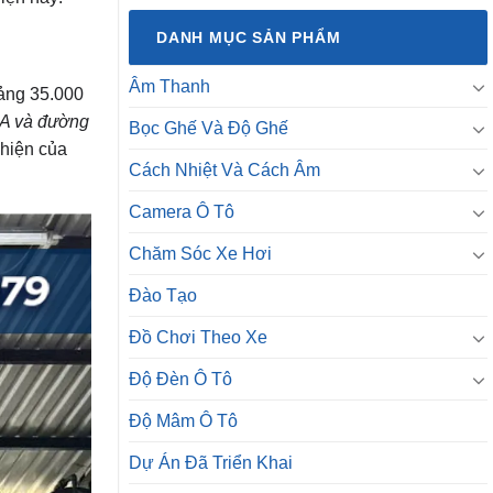
DANH MỤC SẢN PHẨM
Âm Thanh
oảng 35.000
1A và đường
Bọc Ghế Và Độ Ghế
 hiện của
Cách Nhiệt Và Cách Âm
Camera Ô Tô
Chăm Sóc Xe Hơi
Đào Tạo
Đồ Chơi Theo Xe
Độ Đèn Ô Tô
Độ Mâm Ô Tô
Dự Án Đã Triển Khai