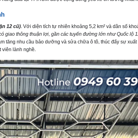
nh
n 12 cũ)
. Với diện tích tự nhiên khoảng 5,2 km² và dân số kh
có giao thông thuận lợi, gần các tuyến đường lớn như Quốc lộ 
 làm tăng nhu cầu bảo dưỡng và sửa chữa ô tô, thúc đẩy sự xuất
t viên lành nghề.