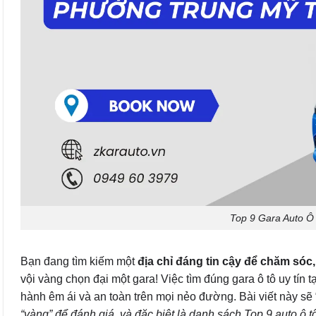
Top 9 Gara Auto Ô
Bạn đang tìm kiếm một
địa chỉ đáng tin cậy để chăm só
vội vàng chọn đại một gara! Việc tìm đúng gara ô tô uy tín
hành êm ái và an toàn trên mọi nẻo đường. Bài viết này sẽ
“vàng” để đánh giá, và đặc biệt là danh sách Top 9 auto ô