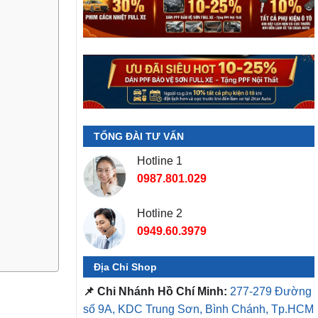
TỔNG ĐÀI TƯ VẤN
Hotline 1
0987.801.029
Hotline 2
0949.60.3979
Địa Chỉ Shop
📌 Chi Nhánh Hồ Chí Minh:
277-279 Đường
số 9A, KDC Trung Sơn, Bình Chánh, Tp.HCM