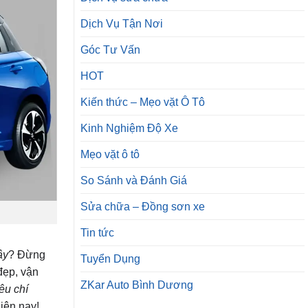
Dịch Vụ Tận Nơi
Góc Tư Vấn
HOT
Kiến thức – Mẹo vặt Ô Tô
Kinh Nghiệm Độ Xe
Mẹo vặt ô tô
So Sánh và Đánh Giá
Sửa chữa – Đồng sơn xe
Tin tức
ây
? Đừng
Tuyển Dụng
đẹp, vận
ZKar Auto Bình Dương
êu chí
iện nay!