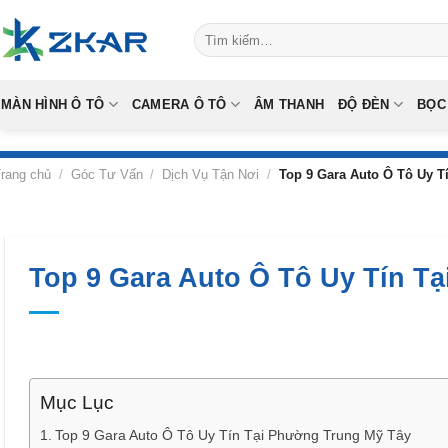
Skip
Tìm
to
kiếm:
content
MÀN HÌNH Ô TÔ
CAMERA Ô TÔ
ÂM THANH
ĐỘ ĐÈN
BỌC
rang chủ
/
Góc Tư Vấn
/
Dịch Vụ Tận Nơi
/
Top 9 Gara Auto Ô Tô Uy T
Top 9 Gara Auto Ô Tô Uy Tín T
Mục Lục
Top 9 Gara Auto Ô Tô Uy Tín Tại Phường Trung Mỹ Tây