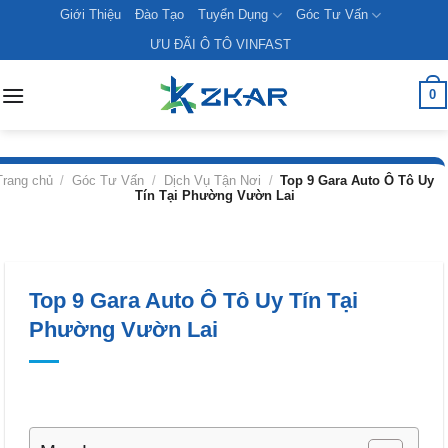
Skip
Giới Thiệu
Đào Tạo
Tuyển Dụng
Góc Tư Vấn
to
ƯU ĐÃI Ô TÔ VINFAST
content
0
Trang chủ
/
Góc Tư Vấn
/
Dịch Vụ Tận Nơi
/
Top 9 Gara Auto Ô Tô Uy
Tín Tại Phường Vườn Lai
Top 9 Gara Auto Ô Tô Uy Tín Tại
Phường Vườn Lai