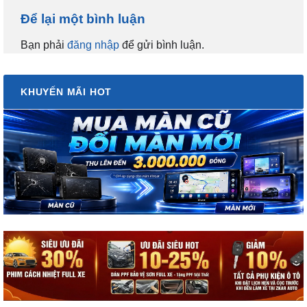
Để lại một bình luận
Bạn phải
đăng nhập
để gửi bình luận.
KHUYẾN MÃI HOT