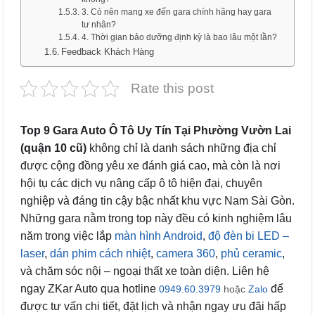
3. Có nên mang xe đến gara chính hãng hay gara
tư nhân?
4. Thời gian bảo dưỡng định kỳ là bao lâu một lần?
Feedback Khách Hàng
Rate this post
Top 9 Gara Auto Ô Tô Uy Tín Tại Phường Vườn Lai
(quận 10 cũ)
không chỉ là danh sách những địa chỉ
được cộng đồng yêu xe đánh giá cao, mà còn là nơi
hội tụ các dịch vụ nâng cấp ô tô hiện đại, chuyên
nghiệp và đáng tin cậy bậc nhất khu vực Nam Sài Gòn.
Những gara nằm trong top này đều có kinh nghiệm lâu
năm trong việc lắp
màn hình Android
,
độ đèn bi LED –
laser
,
dán phim cách nhiệt
,
camera 360
,
phủ ceramic
,
và chăm sóc nội – ngoại thất xe toàn diện. Liên hệ
ngay ZKar Auto qua hotline
để
0949.60.3979
hoặc
Zalo
được tư vấn chi tiết, đặt lịch và nhận ngay ưu đãi hấp