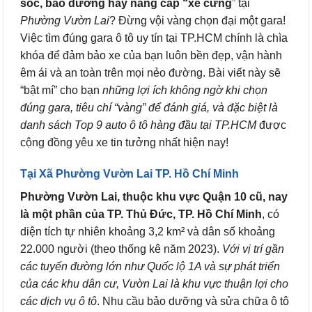
sóc, bảo dưỡng hay nâng cấp “xế cưng
” tại
Phường Vườn Lai
? Đừng vội vàng chọn đại một gara!
Việc tìm đúng gara ô tô uy tín tại TP.HCM chính là chìa
khóa để đảm bảo xe của bạn luôn bền đẹp, vận hành
êm ái và an toàn trên mọi nẻo đường. Bài viết này sẽ
“bật mí” cho bạn
những lợi ích không ngờ khi chọn
đúng gara, tiêu chí “vàng” để đánh giá, và đặc biệt là
danh sách Top 9 auto ô tô hàng đầu tại TP.HCM
được
cộng đồng yêu xe tin tưởng nhất hiện nay!
Tại Xã Phường Vườn Lai TP. Hồ Chí Minh
Phường Vườn Lai, thuộc khu vực Quận 10 cũ, nay
là một phần của TP. Thủ Đức, TP. Hồ Chí Minh
, có
diện tích tự nhiên khoảng 3,2 km² và dân số khoảng
22.000 người (theo thống kê năm 2023).
Với vị trí gần
các tuyến đường lớn như Quốc lộ 1A và sự phát triển
của các khu dân cư, Vườn Lai là khu vực thuận lợi cho
các dịch vụ ô tô
. Nhu cầu bảo dưỡng và sửa chữa ô tô