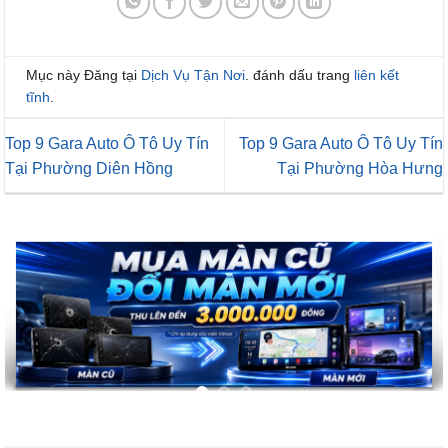
Mục này Đăng tại
Dịch Vụ Tận Nơi
. đánh dấu trang
liên kết
tĩnh
.
Top 9 Gara Auto Ô Tô Uy Tín
Top 9 Gara Auto Ô Tô Uy Tín
Tại Phường Diên Hồng
Tại Phường Hòa Hưng