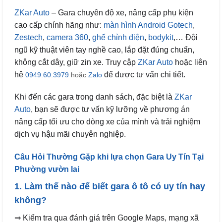
ZKar Auto
– Gara chuyên độ xe, nâng cấp phụ kiện
cao cấp chính hãng như:
màn hình Android Gotech
,
Zestech
,
camera 360
,
ghế chỉnh điện
,
bodykit
,… Đội
ngũ kỹ thuật viên tay nghề cao, lắp đặt đúng chuẩn,
không cắt dây, giữ zin xe. Truy cập
ZKar Auto
hoặc liên
hệ
để được tư vấn chi tiết.
0949.60.3979
hoặc
Zalo
Khi đến các gara trong danh sách, đặc biệt là
ZKar
Auto
, bạn sẽ được tư vấn kỹ lưỡng về phương án
nâng cấp tối ưu cho dòng xe của mình và trải nghiệm
dịch vụ hậu mãi chuyên nghiệp.
Câu Hỏi Thường Gặp khi lựa chọn Gara Uy Tín Tại
Phường vườn lai
1. Làm thế nào để biết gara ô tô có uy tín hay
không?
⇒ Kiểm tra qua đánh giá trên Google Maps, mạng xã