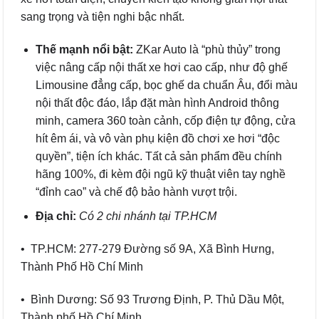
sang trọng và tiện nghi bậc nhất.
Thế mạnh nổi bật:
ZKar Auto là “phù thủy” trong
việc nâng cấp nội thất xe hơi cao cấp, như độ ghế
Limousine đẳng cấp, bọc ghế da chuẩn Âu, đổi màu
nội thất độc đáo, lắp đặt màn hình Android thông
minh, camera 360 toàn cảnh, cốp điện tự động, cửa
hít êm ái, và vô vàn phụ kiện đồ chơi xe hơi “độc
quyền”, tiện ích khác. Tất cả sản phẩm đều chính
hãng 100%, đi kèm đội ngũ kỹ thuật viên tay nghề
“đỉnh cao” và chế độ bảo hành vượt trội.
Địa chỉ:
Có 2 chi nhánh tại TP.HCM
• TP.HCM: 277-279 Đường số 9A, Xã Bình Hưng,
Thành Phố Hồ Chí Minh
• Bình Dương: Số 93 Trương Định, P. Thủ Dầu Một,
Thành phố Hồ Chí Minh