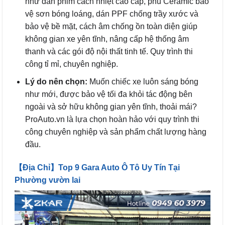
như dán phim cách nhiệt cao cấp, phủ Ceramic bảo
vệ sơn bóng loáng, dán PPF chống trầy xước và
bảo vệ bề mặt, cách âm chống ồn toàn diện giúp
không gian xe yên tĩnh, nâng cấp hệ thống âm
thanh và các gói độ nội thất tinh tế. Quy trình thi
công tỉ mỉ, chuyên nghiệp.
Lý do nên chọn:
Muốn chiếc xe luôn sáng bóng
như mới, được bảo vệ tối đa khỏi tác động bên
ngoài và sở hữu không gian yên tĩnh, thoải mái?
ProAuto.vn là lựa chọn hoàn hảo với quy trình thi
công chuyên nghiệp và sản phẩm chất lượng hàng
đầu.
【Địa Chỉ】Top 9 Gara Auto Ô Tô Uy Tín Tại
Phường vườn lai