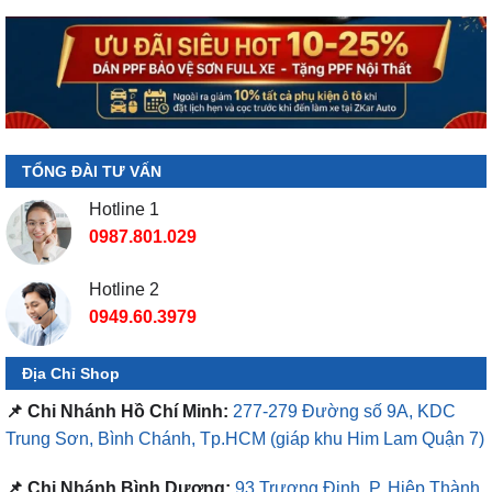
TỔNG ĐÀI TƯ VẤN
Hotline 1
0987.801.029
Hotline 2
0949.60.3979
Địa Chỉ Shop
📌 Chi Nhánh Hồ Chí Minh:
277-279 Đường số 9A, KDC
Trung Sơn, Bình Chánh, Tp.HCM
(giáp khu Him Lam Quận 7)
📌 Chi Nhánh Bình Dương:
93 Trương Định, P. Hiệp Thành,