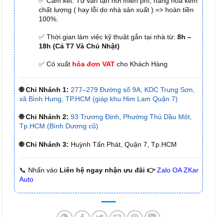
✅ Cam kết: Tư vấn tận nơi miễn phí, hàng hóa kém
chất lượng ( hay lỗi do nhà sản xuất ) => hoàn tiền
100%.
✅ Thời gian làm việc kỹ thuật gắn tại nhà từ:
8h –
18h (Cả T7 Và Chủ Nhật)
✅ Có xuất
hóa đơn VAT
cho Khách Hàng
🌐 Chi Nhánh 1:
277–279 Đường số 9A, KDC Trung Sơn,
xã Bình Hưng, TP.HCM (giáp khu Him Lam Quận 7)
🌐 Chi Nhánh 2:
93 Trương Định, Phường Thủ Dầu Một,
Tp.HCM (Bình Dương cũ)
🌐 Chi Nhánh 3:
Huỳnh Tấn Phát, Quận 7, Tp.HCM
📞 Nhấn vào
Liên hệ ngay nhận ưu đãi 👉
Zalo OA ZKar
Auto