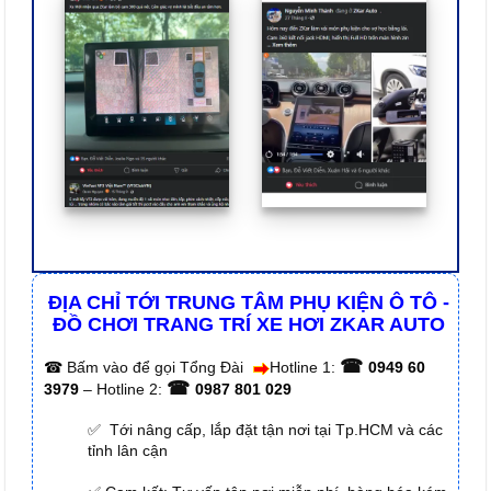
ĐỊA CHỈ TỚI TRUNG TÂM PHỤ KIỆN Ô TÔ -
ĐỒ CHƠI TRANG TRÍ XE HƠI ZKAR AUTO
☎
☎
Bấm vào để gọi Tổng Đài
Hotline 1:
0949 60
☎
3979
– Hotline 2:
0987 801 029
✅ Tới nâng cấp, lắp đặt tận nơi tại Tp.HCM và các
tỉnh lân cận