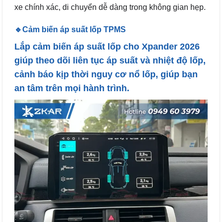
xe chính xác, di chuyển dễ dàng trong không gian hẹp.
🔹Cảm biến áp suất lốp TPMS
Lắp cảm biến áp suất lốp cho Xpander 2026
giúp theo dõi liên tục áp suất và nhiệt độ lốp,
cảnh báo kịp thời nguy cơ nổ lốp, giúp bạn
an tâm trên mọi hành trình.