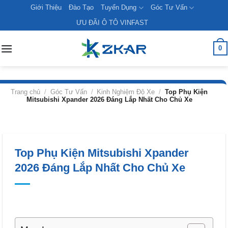
Skip
Giới Thiệu
Đào Tạo
Tuyển Dụng
Góc Tư Vấn
to
ƯU ĐÃI Ô TÔ VINFAST
content
0
Trang chủ
/
Góc Tư Vấn
/
Kinh Nghiệm Độ Xe
/
Top Phụ Kiện
Mitsubishi Xpander 2026 Đáng Lắp Nhất Cho Chủ Xe
Top Phụ Kiện Mitsubishi Xpander
2026 Đáng Lắp Nhất Cho Chủ Xe