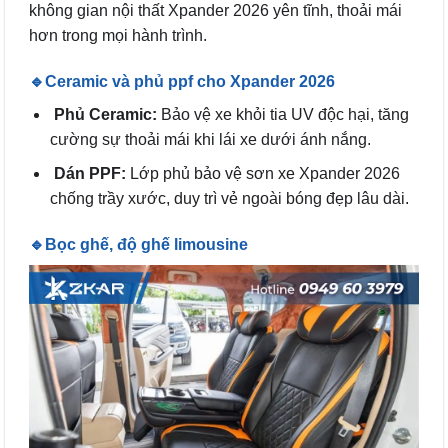
không gian nội thất Xpander 2026 yên tĩnh, thoải mái
hơn trong mọi hành trình.
🔹Ceramic và phủ ppf cho Xpander 2026
Phủ Ceramic:
Bảo vệ xe khỏi tia UV độc hại, tăng
cường sự thoải mái khi lái xe dưới ánh nắng.
Dán PPF:
Lớp phủ bảo vệ sơn xe Xpander 2026
chống trầy xước, duy trì vẻ ngoài bóng đẹp lâu dài.
🔹Bọc ghế, độ ghế limousine