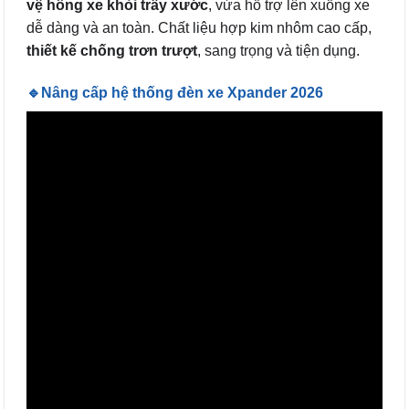
vệ hông xe khỏi trầy xước
, vừa hỗ trợ lên xuống xe
dễ dàng và an toàn. Chất liệu hợp kim nhôm cao cấp,
thiết kế chống trơn trượt
, sang trọng và tiện dụng.
🔹Nâng cấp hệ thống đèn xe Xpander 2026