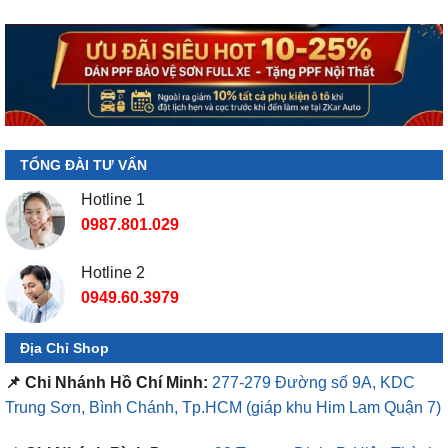
TỔNG ĐÀI TƯ VẤN
Hotline 1
0987.801.029
Hotline 2
0949.60.3979
Địa Chỉ Shop
📌 Chi Nhánh Hồ Chí Minh:
277-279 Đường số 9A, KDC
Trung Sơn, Bình Chánh, Tp.HCM
(giáp khu Him Lam Quận 7)