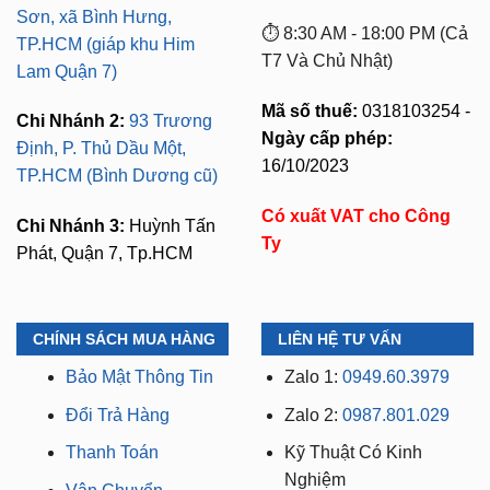
Sơn, xã Bình Hưng,
⏱️ 8:30 AM - 18:00 PM (Cả
TP.HCM (giáp khu Him
T7 Và Chủ Nhật)
Lam Quận 7)
Mã số thuế:
0318103254 -
Chi Nhánh 2:
93 Trương
Ngày cấp phép:
Định, P. Thủ Dầu Một,
16/10/2023
TP.HCM (Bình Dương cũ)
Có xuất VAT cho Công
Chi Nhánh 3:
Huỳnh Tấn
Ty
Phát, Quận 7, Tp.HCM
CHÍNH SÁCH MUA HÀNG
LIÊN HỆ TƯ VẤN
Bảo Mật Thông Tin
Zalo 1:
0949.60.3979
Đổi Trả Hàng
Zalo 2:
0987.801.029
Thanh Toán
Kỹ Thuật Có Kinh
Nghiệm