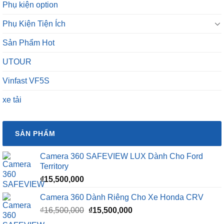
Phụ kiện option
Phụ Kiện Tiện Ích
Sản Phẩm Hot
UTOUR
Vinfast VF5S
xe tải
SẢN PHẨM
Camera 360 SAFEVIEW LUX Dành Cho Ford
Territory
₫
15,500,000
Camera 360 Dành Riêng Cho Xe Honda CRV
Giá
Giá
₫
16,500,000
₫
15,500,000
gốc
hiện