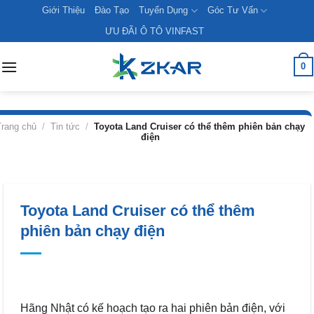
Skip
Giới Thiệu
Đào Tạo
Tuyển Dụng
Góc Tư Vấn
to
ƯU ĐÃI Ô TÔ VINFAST
content
0
Trang chủ
/
Tin tức
/
Toyota Land Cruiser có thể thêm phiên bản chạy
điện
Toyota Land Cruiser có thể thêm
phiên bản chạy điện
Hãng Nhật có kế hoạch tạo ra hai phiên bản điện, với