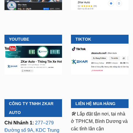
YOUTUBE
TIKTOK
CÔNG TY TNHH ZKAR
LIÊN HỆ MUA HÀNG
AUTO
🛠️
Lắp đặt tận nơi, tại nhà
ở TPHCM, Bình Dương và
Chi Nhánh 1:
277–279
các tỉnh lân cận
Đường số 9A, KDC Trung