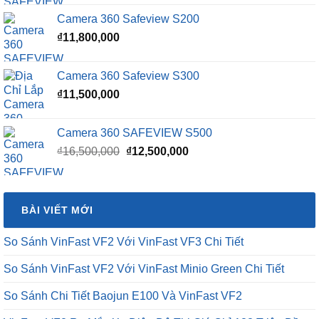
là:
tại
Camera 360 Safeview S200
₫16,500,000.
là:
₫
11,800,000
₫15,500,000.
Camera 360 Safeview S300
₫
11,500,000
Camera 360 SAFEVIEW S500
Giá
Giá
₫
16,500,000
₫
12,500,000
gốc
hiện
là:
tại
₫16,500,000.
là:
BÀI VIẾT MỚI
₫12,500,000.
So Sánh VinFast VF2 Với VinFast VF3 Chi Tiết
So Sánh VinFast VF2 Với VinFast Minio Green Chi Tiết
So Sánh Chi Tiết Baojun E100 Và VinFast VF2