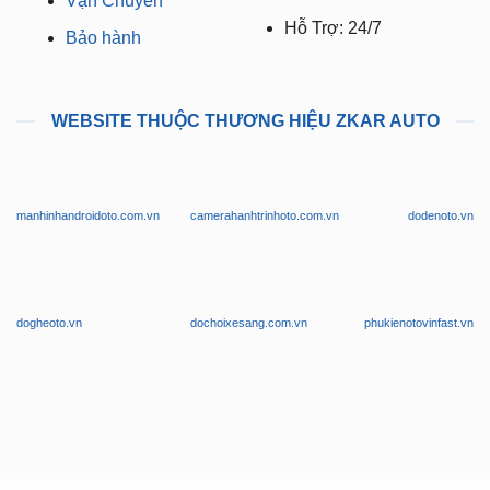
Vận Chuyển
Hỗ Trợ: 24/7
Bảo hành
WEBSITE THUỘC THƯƠNG HIỆU ZKAR AUTO
manhinhandroidoto.com.vn
camerahanhtrinhoto.com.vn
dodenoto.vn
dogheoto.vn
dochoixesang.com.vn
phukienotovinfast.vn