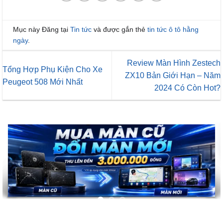
Mục này Đăng tại
Tin tức
và được gắn thẻ
tin tức ô tô hằng
ngày
.
Review Màn Hình Zestech
Tổng Hợp Phụ Kiện Cho Xe
ZX10 Bản Giới Hạn – Năm
Peugeot 508 Mới Nhất
2024 Có Còn Hot?