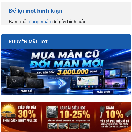
Để lại một bình luận
Bạn phải
đăng nhập
để gửi bình luận.
KHUYẾN MÃI HOT