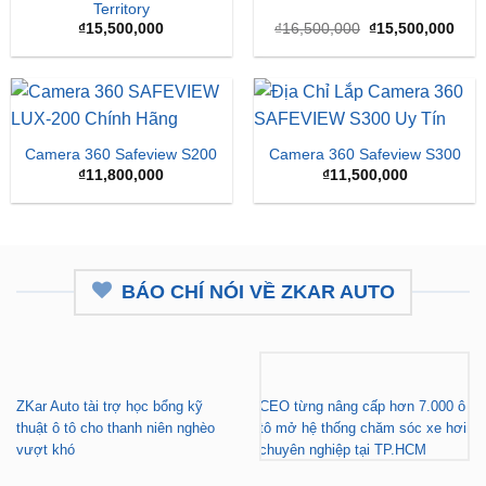
Territory
Giá
Giá
₫
15,500,000
₫
16,500,000
₫
15,500,000
gốc
hiện
là:
tại
₫16,500,000.
là:
₫15,
Camera 360 Safeview S200
Camera 360 Safeview S300
₫
11,800,000
₫
11,500,000
BÁO CHÍ NÓI VỀ ZKAR AUTO
ZKar Auto tài trợ học bổng kỹ
CEO từng nâng cấp hơn 7.000 ô
thuật ô tô cho thanh niên nghèo
tô mở hệ thống chăm sóc xe hơi
vượt khó
chuyên nghiệp tại TP.HCM