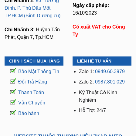
TP.HCM (Bình Dương cũ)
Có xuất VAT cho Công
Chi Nhánh 3:
Huỳnh Tấn
Ty
Phát, Quận 7, Tp.HCM
CHÍNH SÁCH MUA HÀNG
LIÊN HỆ TƯ VẤN
Bảo Mật Thông Tin
Zalo 1:
0949.60.3979
Đổi Trả Hàng
Zalo 2:
0987.801.029
Thanh Toán
Kỹ Thuật Có Kinh
Nghiệm
Vận Chuyển
Hỗ Trợ: 24/7
Bảo hành
WEBSITE THUỘC THƯƠNG HIỆU ZKAR AUTO