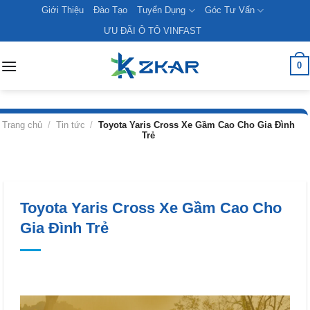
Skip
Giới Thiệu
Đào Tạo
Tuyển Dụng
Góc Tư Vấn
to
ƯU ĐÃI Ô TÔ VINFAST
content
0
Trang chủ
/
Tin tức
/
Toyota Yaris Cross Xe Gầm Cao Cho Gia Đình
Trẻ
Toyota Yaris Cross Xe Gầm Cao Cho
Gia Đình Trẻ