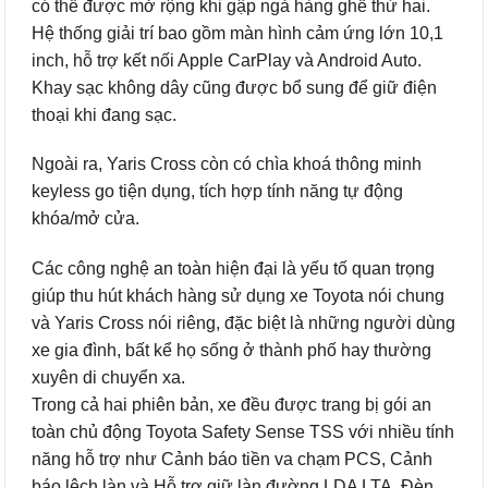
có thể được mở rộng khi gập ngả hàng ghế thứ hai.
Hệ thống giải trí bao gồm màn hình cảm ứng lớn 10,1
inch, hỗ trợ kết nối Apple CarPlay và Android Auto.
Khay sạc không dây cũng được bổ sung để giữ điện
thoại khi đang sạc.
Ngoài ra, Yaris Cross còn có chìa khoá thông minh
keyless go tiện dụng, tích hợp tính năng tự động
khóa/mở cửa.
Các công nghệ an toàn hiện đại là yếu tố quan trọng
giúp thu hút khách hàng sử dụng xe Toyota nói chung
và Yaris Cross nói riêng, đặc biệt là những người dùng
xe gia đình, bất kể họ sống ở thành phố hay thường
xuyên di chuyển xa.
Trong cả hai phiên bản, xe đều được trang bị gói an
toàn chủ động Toyota Safety Sense TSS với nhiều tính
năng hỗ trợ như Cảnh báo tiền va chạm PCS, Cảnh
báo lệch làn và Hỗ trợ giữ làn đường LDA LTA, Đèn