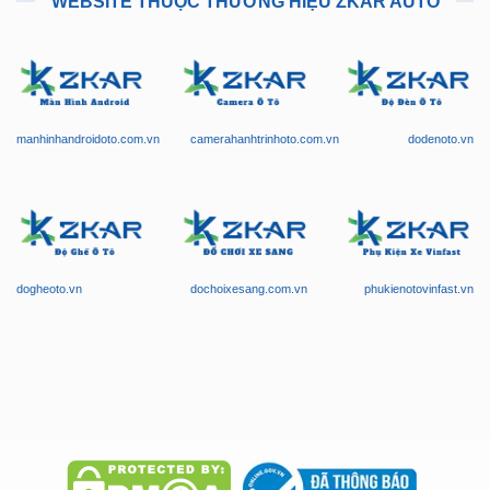
manhinhandroidoto.com.vn
camerahanhtrinhoto.com.vn
dodenoto.vn
dogheoto.vn
dochoixesang.com.vn
phukienotovinfast.vn