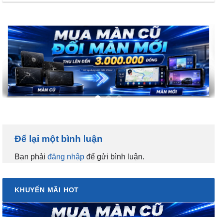
Để lại một bình luận
Bạn phải
đăng nhập
để gửi bình luận.
KHUYẾN MÃI HOT