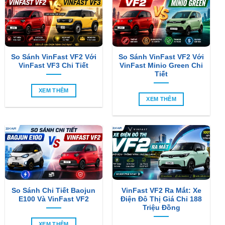
So Sánh VinFast VF2 Với
So Sánh VinFast VF2 Với
VinFast VF3 Chi Tiết
VinFast Minio Green Chi
Tiết
XEM THÊM
XEM THÊM
So Sánh Chi Tiết Baojun
VinFast VF2 Ra Mắt: Xe
E100 Và VinFast VF2
Điện Đô Thị Giá Chỉ 188
Triệu Đồng
XEM THÊM
XEM THÊM