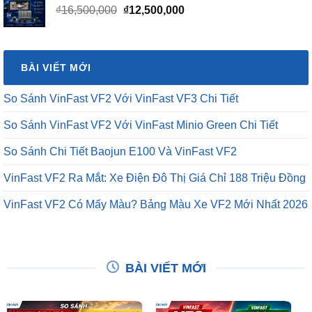
là:
tại
₫16,500,000.
là:
BÀI VIẾT MỚI
₫12,500,000.
So Sánh VinFast VF2 Với VinFast VF3 Chi Tiết
So Sánh VinFast VF2 Với VinFast Minio Green Chi Tiết
So Sánh Chi Tiết Baojun E100 Và VinFast VF2
VinFast VF2 Ra Mắt: Xe Điện Đô Thị Giá Chỉ 188 Triệu Đồng
VinFast VF2 Có Mấy Màu? Bảng Màu Xe VF2 Mới Nhất 2026
BÀI VIẾT MỚI