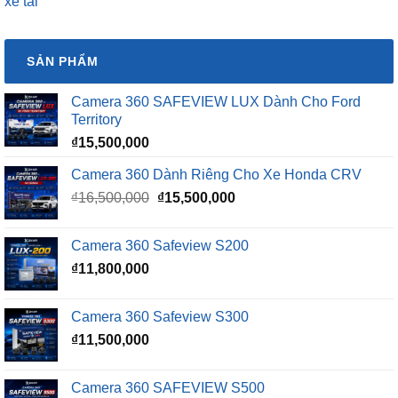
SẢN PHẨM
Camera 360 SAFEVIEW LUX Dành Cho Ford
Territory
₫
15,500,000
Camera 360 Dành Riêng Cho Xe Honda CRV
Giá
Giá
₫
16,500,000
₫
15,500,000
gốc
hiện
là:
tại
Camera 360 Safeview S200
₫16,500,000.
là:
₫
11,800,000
₫15,500,000.
Camera 360 Safeview S300
₫
11,500,000
Camera 360 SAFEVIEW S500
Giá
Giá
₫
16,500,000
₫
12,500,000
gốc
hiện