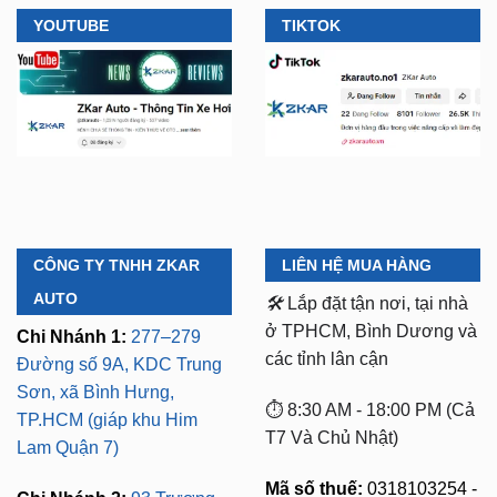
CÔNG TY TNHH ZKAR
LIÊN HỆ MUA HÀNG
AUTO
🛠️
Lắp đặt tận nơi, tại nhà
ở TPHCM, Bình Dương và
Chi Nhánh 1:
277–279
các tỉnh lân cận
Đường số 9A, KDC Trung
Sơn, xã Bình Hưng,
⏱️ 8:30 AM - 18:00 PM (Cả
TP.HCM (giáp khu Him
T7 Và Chủ Nhật)
Lam Quận 7)
Mã số thuế:
0318103254 -
Chi Nhánh 2:
93 Trương
Ngày cấp phép:
Định, P. Thủ Dầu Một,
16/10/2023