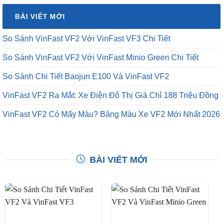
₫16,500,000.
là:
BÀI VIẾT MỚI
₫12,500,000.
So Sánh VinFast VF2 Với VinFast VF3 Chi Tiết
So Sánh VinFast VF2 Với VinFast Minio Green Chi Tiết
So Sánh Chi Tiết Baojun E100 Và VinFast VF2
VinFast VF2 Ra Mắt: Xe Điện Đô Thị Giá Chỉ 188 Triệu Đồng
VinFast VF2 Có Mấy Màu? Bảng Màu Xe VF2 Mới Nhất 2026
BÀI VIẾT MỚI