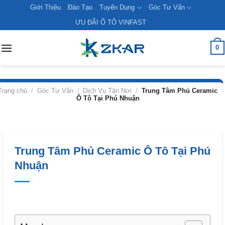
Skip
Giới Thiệu
Đào Tạo
Tuyển Dụng
Góc Tư Vấn
to
ƯU ĐÃI Ô TÔ VINFAST
content
0
Trang chủ
/
Góc Tư Vấn
/
Dịch Vụ Tận Nơi
/
Trung Tâm Phủ Ceramic
Ô Tô Tại Phú Nhuận
Trung Tâm Phủ Ceramic Ô Tô Tại Phú
Nhuận