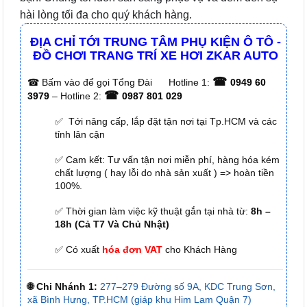
hài lòng tối đa cho quý khách hàng.
ĐỊA CHỈ TỚI TRUNG TÂM PHỤ KIỆN Ô TÔ -
ĐỒ CHƠI TRANG TRÍ XE HƠI ZKAR AUTO
☎
☎
Bấm vào để gọi Tổng Đài
Hotline 1:
0949 60
☎
3979
– Hotline 2:
0987 801 029
✅ Tới nâng cấp, lắp đặt tận nơi tại Tp.HCM và các
tỉnh lân cận
✅ Cam kết: Tư vấn tận nơi miễn phí, hàng hóa kém
chất lượng ( hay lỗi do nhà sản xuất ) => hoàn tiền
100%.
✅ Thời gian làm việc kỹ thuật gắn tại nhà từ:
8h –
18h (Cả T7 Và Chủ Nhật)
✅ Có xuất
hóa đơn VAT
cho Khách Hàng
🌐 Chi Nhánh 1:
277–279 Đường số 9A, KDC Trung Sơn,
xã Bình Hưng, TP.HCM (giáp khu Him Lam Quận 7)