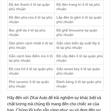
Độ âm thanh ô tô tại quận
Độ đèn trang trí ô tô tại phú
phú nhuận
nhuận
Độ đèn pha cos ô tô tại phú
Lắp đèn bi gầm ô tô tại quận
nhuận
phú nhuận
Bọc ghế da ô tô tại phú
Độ ghế limousine tại quận
nhuận
phú nhuận
Dán phim cách nhiệt ô tô tại
Gắn cảm biến áp suất lốp ô
phú nhuận
tô tại phú nhuận
Gắn cảnh báo điểm mù ô tô
Độ cốp điện ô tô tại quận phú
tại phú nhuận
nhuận
Độ cửa hít ô tô tại quận phú
Gắn smart key ô tô tại quận
nhuận
phú nhuận
Phủ ceramic ô tô tại quận
Đánh bóng ô tô tại quận phú
phú nhuận
nhuận
Hãy đến với ZKar Auto để trải nghiệm sự khác biệt và
chất lượng mà chúng tôi mang đến cho chiếc xe của
bạn. Chúng tôi luôn sẵn sàng phục vụ và đem đến sự