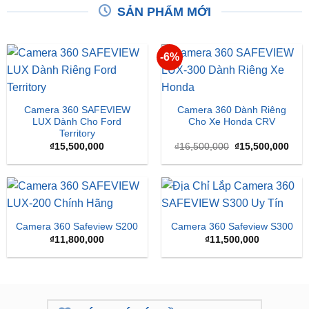
SẢN PHẨM MỚI
-6%
Camera 360 SAFEVIEW
Camera 360 Dành Riêng
LUX Dành Cho Ford
Cho Xe Honda CRV
Territory
Giá
Giá
₫
15,500,000
₫
16,500,000
₫
15,500,000
gốc
hiện
là:
tại
₫16,500,000.
là:
₫15,
Camera 360 Safeview S200
Camera 360 Safeview S300
₫
11,800,000
₫
11,500,000