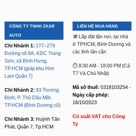
CÔNG TY TNHH ZKAR
LIÊN HỆ MUA HÀNG
AUTO
🛠️
Lắp đặt tận nơi, tại nhà
ở TPHCM, Bình Dương và
Chi Nhánh 1:
277–279
các tỉnh lân cận
Đường số 9A, KDC Trung
Sơn, xã Bình Hưng,
⏱️ 8:30 AM - 18:00 PM (Cả
TP.HCM (giáp khu Him
T7 Và Chủ Nhật)
Lam Quận 7)
Mã số thuế:
0318103254 -
Chi Nhánh 2:
93 Trương
Ngày cấp phép:
Định, P. Thủ Dầu Một,
16/10/2023
TP.HCM (Bình Dương cũ)
Có xuất VAT cho Công
Chi Nhánh 3:
Huỳnh Tấn
Ty
Phát, Quận 7, Tp.HCM