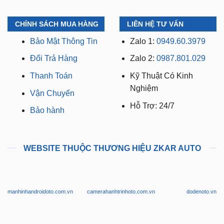
CHÍNH SÁCH MUA HÀNG
LIÊN HỆ TƯ VẤN
Bảo Mật Thông Tin
Zalo 1:
0949.60.3979
Đổi Trả Hàng
Zalo 2:
0987.801.029
Thanh Toán
Kỹ Thuật Có Kinh
Nghiệm
Vận Chuyển
Hỗ Trợ: 24/7
Bảo hành
WEBSITE THUỘC THƯƠNG HIỆU ZKAR AUTO
manhinhandroidoto.com.vn
camerahanhtrinhoto.com.vn
dodenoto.vn