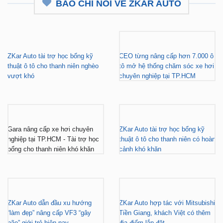
BÁO CHÍ NÓI VỀ ZKAR AUTO
ZKar Auto tài trợ học bổng kỹ
CEO từng nâng cấp hơn 7.000 ô
thuật ô tô cho thanh niên nghèo
tô mở hệ thống chăm sóc xe hơi
vượt khó
chuyên nghiệp tại TP.HCM
Gara nâng cấp xe hơi chuyên
ZKar Auto tài trợ học bổng kỹ
nghiệp tại TP.HCM - Tài trợ học
thuật ô tô cho thanh niên có hoàn
bổng cho thanh niên khó khăn
cảnh khó khăn
ZKar Auto dẫn đầu xu hướng
ZKar Auto hợp tác với Mitsubishi
“làm đẹp” nâng cấp VF3 “gây
Tiền Giang, khách Việt có thêm
bão” giới trẻ hiện nay
địa điểm lắp đặt...