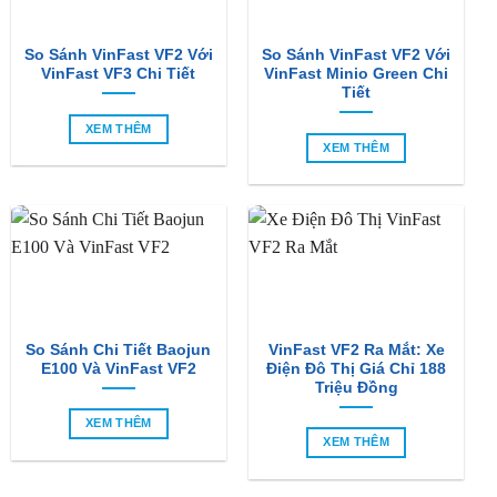
So Sánh VinFast VF2 Với
So Sánh VinFast VF2 Với
VinFast VF3 Chi Tiết
VinFast Minio Green Chi
Tiết
XEM THÊM
XEM THÊM
So Sánh Chi Tiết Baojun
VinFast VF2 Ra Mắt: Xe
E100 Và VinFast VF2
Điện Đô Thị Giá Chỉ 188
Triệu Đồng
XEM THÊM
XEM THÊM