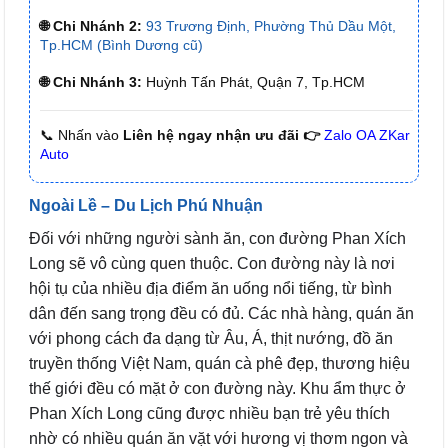
🌐 Chi Nhánh 2:
93 Trương Định, Phường Thủ Dầu Một,
Tp.HCM (Bình Dương cũ)
🌐 Chi Nhánh 3:
Huỳnh Tấn Phát, Quận 7, Tp.HCM
📞 Nhấn vào
Liên hệ ngay nhận ưu đãi 👉
Zalo OA ZKar
Auto
Ngoài Lề – Du Lịch Phú Nhuận
Đối với những người sành ăn, con đường Phan Xích
Long sẽ vô cùng quen thuộc. Con đường này là nơi
hội tụ của nhiều địa điểm ăn uống nổi tiếng, từ bình
dân đến sang trọng đều có đủ. Các nhà hàng, quán ăn
với phong cách đa dạng từ Âu, Á, thịt nướng, đồ ăn
truyền thống Việt Nam, quán cà phê đẹp, thương hiệu
thế giới đều có mặt ở con đường này. Khu ẩm thực ở
Phan Xích Long cũng được nhiều bạn trẻ yêu thích
nhờ có nhiều quán ăn vặt với hương vị thơm ngon và