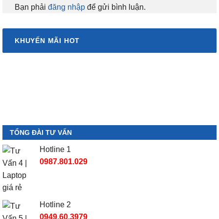
Bạn phải
đăng nhập
để gửi bình luận.
KHUYẾN MÃI HOT
TỔNG ĐÀI TƯ VẤN
Hotline 1
0987.801.029
Hotline 2
0949.60.3979