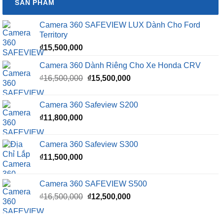
SẢN PHẨM
Camera 360 SAFEVIEW LUX Dành Cho Ford
Territory
₫
15,500,000
Camera 360 Dành Riêng Cho Xe Honda CRV
Giá
Giá
₫
16,500,000
₫
15,500,000
gốc
hiện
là:
tại
Camera 360 Safeview S200
₫16,500,000.
là:
₫
11,800,000
₫15,500,000.
Camera 360 Safeview S300
₫
11,500,000
Camera 360 SAFEVIEW S500
Giá
Giá
₫
16,500,000
₫
12,500,000
gốc
hiện
là:
tại