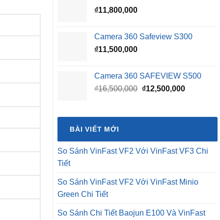
₫
11,800,000
₫16,500,000.
là:
₫15,500,0
Camera 360 Safeview S300
₫
11,500,000
Camera 360 SAFEVIEW S500
Giá
Giá
₫
16,500,000
₫
12,500,000
gốc
hiện
là:
tại
₫16,500,000.
là:
BÀI VIẾT MỚI
₫12,500,0
So Sánh VinFast VF2 Với VinFast VF3 Chi
Tiết
So Sánh VinFast VF2 Với VinFast Minio
Green Chi Tiết
So Sánh Chi Tiết Baojun E100 Và VinFast