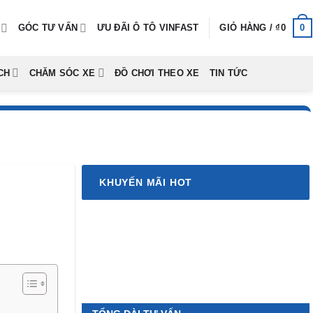
0
GÓC TƯ VẤN
ƯU ĐÃI Ô TÔ VINFAST
GIỎ HÀNG /
₫
0
CH
CHĂM SÓC XE
ĐỒ CHƠI THEO XE
TIN TỨC
KHUYẾN MÃI HOT