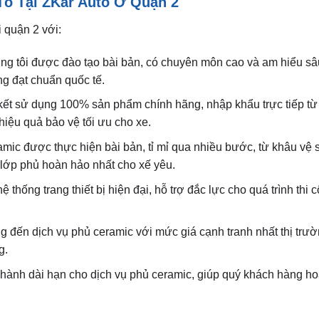
ô Tại ZKar Auto Ở Quận 2
 quận 2 với:
úng tôi được đào tạo bài bản, có chuyên môn cao và am hiểu sâ
ng đạt chuẩn quốc tế.
ết sử dụng 100% sản phẩm chính hãng, nhập khẩu trực tiếp từ
hiệu quả bảo vệ tối ưu cho xe.
amic được thực hiện bài bản, tỉ mỉ qua nhiều bước, từ khâu vệ 
lớp phủ hoàn hảo nhất cho xế yêu.
ệ thống trang thiết bị hiện đại, hỗ trợ đắc lực cho quá trình thi
g đến dịch vụ phủ ceramic với mức giá cạnh tranh nhất thị trư
g.
 hành dài hạn cho dịch vụ phủ ceramic, giúp quý khách hàng h