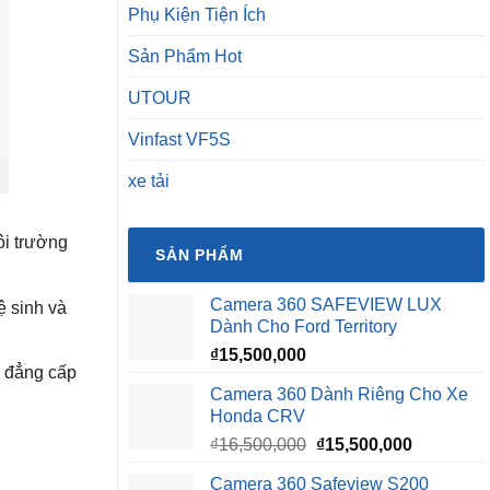
Phụ Kiện Tiện Ích
Sản Phẩm Hot
UTOUR
Vinfast VF5S
xe tải
ôi trường
SẢN PHẨM
Camera 360 SAFEVIEW LUX
ệ sinh và
Dành Cho Ford Territory
₫
15,500,000
m đẳng cấp
Camera 360 Dành Riêng Cho Xe
Honda CRV
Giá
Giá
₫
16,500,000
₫
15,500,000
gốc
hiện
Camera 360 Safeview S200
là:
tại