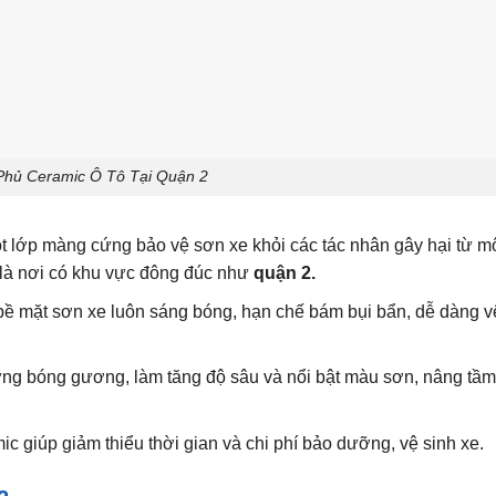
 Phủ Ceramic Ô Tô Tại Quận 2
ột lớp màng cứng bảo vệ sơn xe khỏi các tác nhân gây hại từ m
t là nơi có khu vực đông đúc như
quận 2.
ề mặt sơn xe luôn sáng bóng, hạn chế bám bụi bẩn, dễ dàng v
 ứng bóng gương, làm tăng độ sâu và nổi bật màu sơn, nâng tầ
ic giúp giảm thiểu thời gian và chi phí bảo dưỡng, vệ sinh xe.