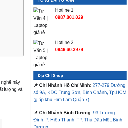
TỔNG ĐÀI TƯ VẤN
Hotline 1
0987.801.029
Hotline 2
0949.60.3979
Địa Chỉ Shop
g nghệ này
📌 Chi Nhánh Hồ Chí Minh:
277-279 Đường
ất lượng và
số 9A, KDC Trung Sơn, Bình Chánh, Tp.HCM
(giáp khu Him Lam Quận 7)
📌 Chi Nhánh Bình Dương:
93 Trương
Định, P. Hiệp Thành, TP. Thủ Dầu Một, Bình
Dương