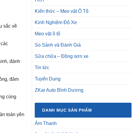
Kiến thức – Mẹo vặt Ô Tô
Kinh Nghiệm Độ Xe
u sắc về
Mẹo vặt ô tô
 các
So Sánh và Đánh Giá
Sửa chữa – Đồng sơn xe
sinh, đánh
Tin tức
Tuyển Dụng
 công, đảm
ZKar Auto Bình Dương
ờng cùng
DANH MỤC SẢN PHẨM
oàn toàn yên
Âm Thanh