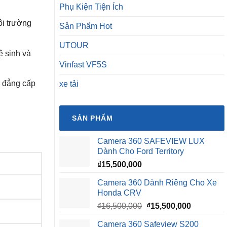
Phụ Kiện Tiện Ích
ôi trường
Sản Phẩm Hot
UTOUR
ệ sinh và
Vinfast VF5S
m đẳng cấp
xe tải
SẢN PHẨM
Camera 360 SAFEVIEW LUX
Dành Cho Ford Territory
₫
15,500,000
Camera 360 Dành Riêng Cho Xe
Honda CRV
Giá
Giá
₫
16,500,000
₫
15,500,000
gốc
hiện
Camera 360 Safeview S200
là:
tại