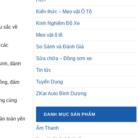
Kiến thức – Mẹo vặt Ô Tô
Kinh Nghiệm Độ Xe
u sắc về
Mẹo vặt ô tô
 các
So Sánh và Đánh Giá
Sửa chữa – Đồng sơn xe
sinh, đánh
Tin tức
Tuyển Dụng
 công, đảm
ZKar Auto Bình Dương
ờng cùng
DANH MỤC SẢN PHẨM
oàn toàn yên
Âm Thanh