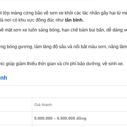
ột lớp màng cứng bảo vệ sơn xe khỏi các tác nhân gây hại từ m
t là nơi có khu vực đông đúc như
tân bình.
ề mặt sơn xe luôn sáng bóng, hạn chế bám bụi bẩn, dễ dàng v
 ứng bóng gương, làm tăng độ sâu và nổi bật màu sơn, nâng tầ
ic giúp giảm thiểu thời gian và chi phí bảo dưỡng, vệ sinh xe.
ình
Giá thành
5.000.000 – 6.500.000 đồng