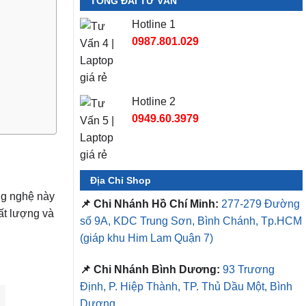
TỔNG ĐÀI TƯ VẤN
Hotline 1
0987.801.029
Hotline 2
0949.60.3979
Địa Chỉ Shop
ng nghệ này
📌 Chi Nhánh Hồ Chí Minh:
277-279 Đường
ất lượng và
số 9A, KDC Trung Sơn, Bình Chánh, Tp.HCM
(giáp khu Him Lam Quận 7)
📌 Chi Nhánh Bình Dương:
93 Trương
Định, P. Hiệp Thành, TP. Thủ Dầu Một, Bình
Dương