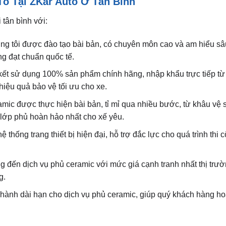
ô Tại ZKar Auto Ở Tân Bình
 tân bình với:
úng tôi được đào tạo bài bản, có chuyên môn cao và am hiểu sâ
ng đạt chuẩn quốc tế.
ết sử dụng 100% sản phẩm chính hãng, nhập khẩu trực tiếp từ
hiệu quả bảo vệ tối ưu cho xe.
amic được thực hiện bài bản, tỉ mỉ qua nhiều bước, từ khâu vệ 
lớp phủ hoàn hảo nhất cho xế yêu.
ệ thống trang thiết bị hiện đại, hỗ trợ đắc lực cho quá trình thi
g đến dịch vụ phủ ceramic với mức giá cạnh tranh nhất thị trư
g.
 hành dài hạn cho dịch vụ phủ ceramic, giúp quý khách hàng h