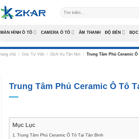
Skip
Tìm
to
kiếm:
content
MÀN HÌNH Ô TÔ
CAMERA Ô TÔ
ÂM THANH
ĐỘ ĐÈN
BỌC
rang chủ
/
Góc Tư Vấn
/
Dịch Vụ Tận Nơi
/
Trung Tâm Phủ Ceramic Ô 
Trung Tâm Phủ Ceramic Ô Tô Tạ
Mục Lục
Trung Tâm Phủ Ceramic Ô Tô Tại Tân Bình