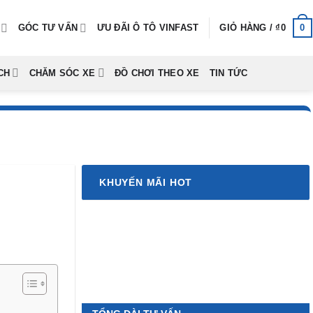
0
GÓC TƯ VẤN
ƯU ĐÃI Ô TÔ VINFAST
GIỎ HÀNG /
₫
0
CH
CHĂM SÓC XE
ĐỒ CHƠI THEO XE
TIN TỨC
KHUYẾN MÃI HOT