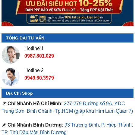
TỔNG ĐÀI TƯ VẤN
Hotline 1
0987.801.029
Hotline 2
0949.60.3979
Địa Chỉ Shop
📌 Chi Nhánh Hồ Chí Minh:
277-279 Đường số 9A, KDC
Trung Sơn, Bình Chánh, Tp.HCM
(giáp khu Him Lam Quận 7)
📌 Chi Nhánh Bình Dương:
93 Trương Định, P. Hiệp Thành,
TP. Thủ Dầu Một, Bình Dương
⏰ Mở Cửa 08h - 18h