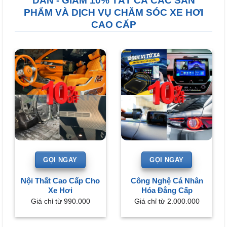
DẪN - GIẢM 10% TẤT CẢ CÁC SẢN
PHẨM VÀ DỊCH VỤ CHĂM SÓC XE HƠI
CAO CẤP
GỌI NGAY
GỌI NGAY
Nội Thất Cao Cấp Cho
Công Nghệ Cá Nhân
Xe Hơi
Hóa Đẳng Cấp
Giá chỉ từ 990.000
Giá chỉ từ 2.000.000