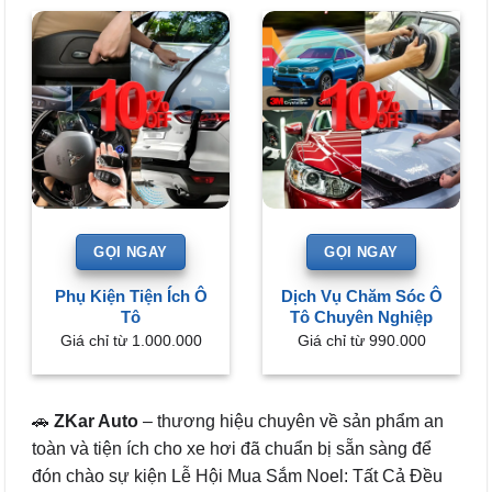
GỌI NGAY
GỌI NGAY
Phụ Kiện Tiện Ích Ô
Dịch Vụ Chăm Sóc Ô
Tô
Tô Chuyên Nghiệp
Giá chỉ từ 1.000.000
Giá chỉ từ 990.000
🚗
ZKar Auto
– thương hiệu chuyên về sản phẩm an
toàn và tiện ích cho xe hơi đã chuẩn bị sẵn sàng để
đón chào sự kiện Lễ Hội Mua Sắm Noel: Tất Cả Đều