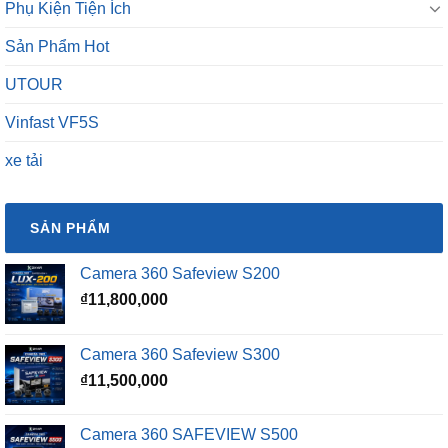
UTOUR
Vinfast VF5S
xe tải
SẢN PHẨM
Camera 360 Safeview S200
₫
11,800,000
Camera 360 Safeview S300
₫
11,500,000
Camera 360 SAFEVIEW S500
Giá
Giá
₫
16,500,000
₫
12,500,000
gốc
hiện