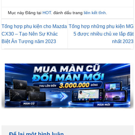
Mục này Đăng tại
HOT
. đánh dấu trang
liên kết tĩnh
.
Tổng hợp phụ kiện cho Mazda
Tổng hợp những phụ kiện MG
CX30 – Tạo Nên Sự Khác
5 được nhiều chủ xe lắp đặt
Biệt Ân Tượng năm 2023
nhất 2023
Để lại một bình luận
Bạn phải
đăng nhập
để gửi bình luận.