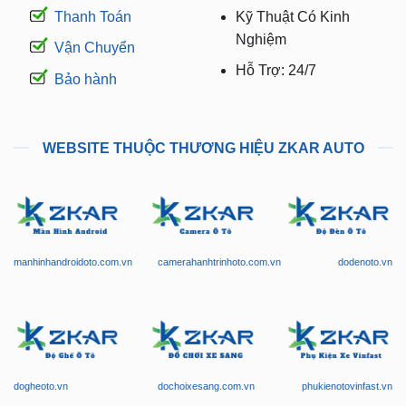
Vận Chuyển
Hỗ Trợ: 24/7
Bảo hành
WEBSITE THUỘC THƯƠNG HIỆU ZKAR AUTO
manhinhandroidoto.com.vn
camerahanhtrinhoto.com.vn
dodenoto.vn
dogheoto.vn
dochoixesang.com.vn
phukienotovinfast.vn