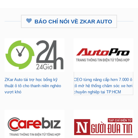
BÁO CHÍ NÓI VỀ ZKAR AUTO
ZKar Auto tài trợ học bổng kỹ
CEO từng nâng cấp hơn 7.000 ô
thuật ô tô cho thanh niên nghèo
tô mở hệ thống chăm sóc xe hơi
vượt khó
chuyên nghiệp tại TP.HCM
Gara nâng cấp xe hơi chuyên
ZKar Auto tài trợ học bổng kỹ