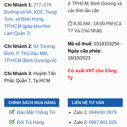
Sơn, xã Bình Hưng,
⏱️ 8:30 AM - 18:00 PM (Cả
TP.HCM (giáp khu Him
T7 Và Chủ Nhật)
Lam Quận 7)
Mã số thuế:
0318103254 -
Chi Nhánh 2:
93 Trương
Ngày cấp phép:
Định, P. Thủ Dầu Một,
16/10/2023
TP.HCM (Bình Dương cũ)
Có xuất VAT cho Công
Chi Nhánh 3:
Huỳnh Tấn
Ty
Phát, Quận 7, Tp.HCM
CHÍNH SÁCH MUA HÀNG
LIÊN HỆ TƯ VẤN
Bảo Mật Thông Tin
Zalo 1:
0949.60.3979
Đổi Trả Hàng
Zalo 2:
0987.801.029
Thanh Toán
Kỹ Thuật Có Kinh
Nghiệm