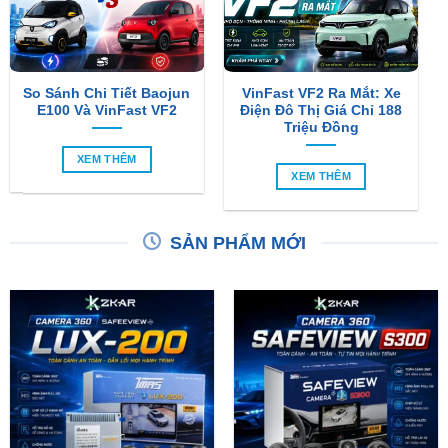
So Sánh Chi Tiết Baojun
VinFast VF2 Ra Mắt: Xe
E100 Và VinFast VF2
Điện Đô Thị Giá Chỉ 188
Triệu Đồng
XEM THÊM
XEM THÊM
SẢN PHẨM MỚI