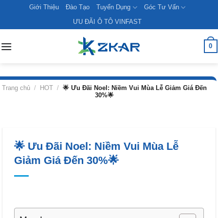
Skip
Giới Thiệu
Đào Tạo
Tuyển Dụng
Góc Tư Vấn
to
ƯU ĐÃI Ô TÔ VINFAST
content
0
Trang chủ
/
HOT
/
🌟 Ưu Đãi Noel: Niềm Vui Mùa Lễ Giảm Giá Đến
30%🌟
🌟 Ưu Đãi Noel: Niềm Vui Mùa Lễ
Giảm Giá Đến 30%🌟