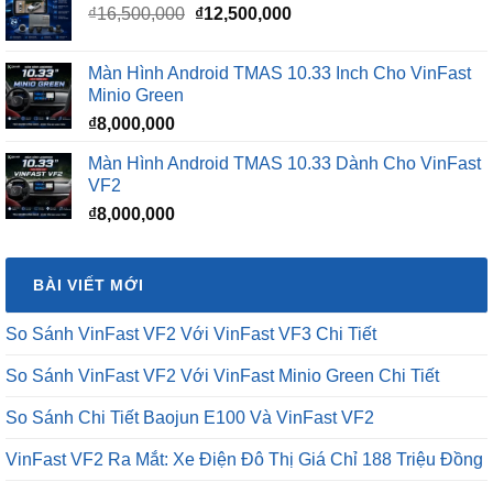
là:
tại
Màn Hình Android TMAS 10.33 Inch Cho VinFast
₫16,500,000.
là:
Minio Green
₫12,500,000.
₫
8,000,000
Màn Hình Android TMAS 10.33 Dành Cho VinFast
VF2
₫
8,000,000
BÀI VIẾT MỚI
So Sánh VinFast VF2 Với VinFast VF3 Chi Tiết
So Sánh VinFast VF2 Với VinFast Minio Green Chi Tiết
So Sánh Chi Tiết Baojun E100 Và VinFast VF2
VinFast VF2 Ra Mắt: Xe Điện Đô Thị Giá Chỉ 188 Triệu Đồng
VinFast VF2 Có Mấy Màu? Bảng Màu Xe VF2 Mới Nhất 2026