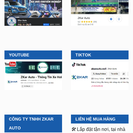
YOUTUBE
TIKTOK
CÔNG TY TNHH ZKAR
LIÊN HỆ MUA HÀNG
AUTO
🛠️
Lắp đặt tận nơi, tại nhà
ở TPHCM, Bình Dương và
Chi Nhánh 1:
277–279
các tỉnh lân cận
Đường số 9A, KDC Trung