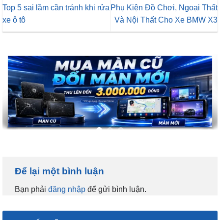
Top 5 sai lầm cần tránh khi rửa
Phụ Kiện Đồ Chơi, Ngoại Thất
xe ô tô
Và Nội Thất Cho Xe BMW X3
Để lại một bình luận
Bạn phải
đăng nhập
để gửi bình luận.