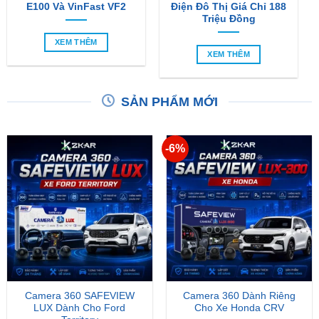
E100 Và VinFast VF2
Điện Đô Thị Giá Chỉ 188
Triệu Đồng
XEM THÊM
XEM THÊM
SẢN PHẨM MỚI
-6%
Camera 360 SAFEVIEW
Camera 360 Dành Riêng
LUX Dành Cho Ford
Cho Xe Honda CRV