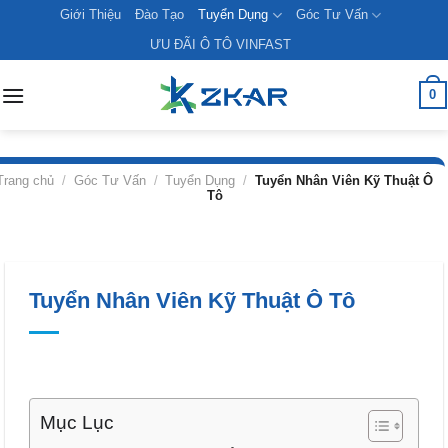
Skip
Giới Thiệu
Đào Tạo
Tuyển Dụng
Góc Tư Vấn
to
ƯU ĐÃI Ô TÔ VINFAST
content
0
Trang chủ
/
Góc Tư Vấn
/
Tuyển Dụng
/
Tuyển Nhân Viên Kỹ Thuật Ô
Tô
Tuyển Nhân Viên Kỹ Thuật Ô Tô
Mục Lục