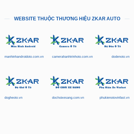
WEBSITE THUỘC THƯƠNG HIỆU ZKAR AUTO
manhinhandroidoto.com.vn
camerahanhtrinhoto.com.vn
dodenoto.vn
dogheoto.vn
dochoixesang.com.vn
phukienotovinfast.vn