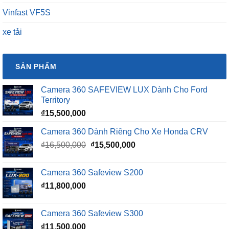
Vinfast VF5S
xe tải
SẢN PHẨM
Camera 360 SAFEVIEW LUX Dành Cho Ford
Territory
₫
15,500,000
Camera 360 Dành Riêng Cho Xe Honda CRV
Giá
Giá
₫
16,500,000
₫
15,500,000
gốc
hiện
là:
tại
Camera 360 Safeview S200
₫16,500,000.
là:
₫
11,800,000
₫15,500,000.
Camera 360 Safeview S300
₫
11,500,000