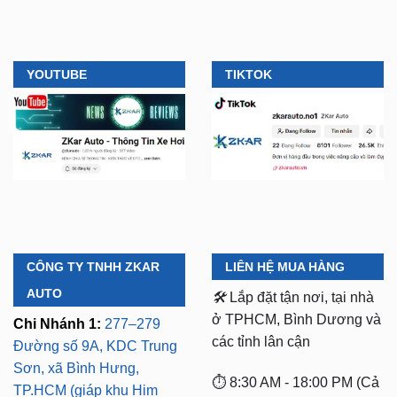
YOUTUBE
TIKTOK
CÔNG TY TNHH ZKAR
LIÊN HỆ MUA HÀNG
AUTO
🛠️
Lắp đặt tận nơi, tại nhà
ở TPHCM, Bình Dương và
Chi Nhánh 1:
277–279
các tỉnh lân cận
Đường số 9A, KDC Trung
Sơn, xã Bình Hưng,
⏱️ 8:30 AM - 18:00 PM (Cả
TP.HCM (giáp khu Him