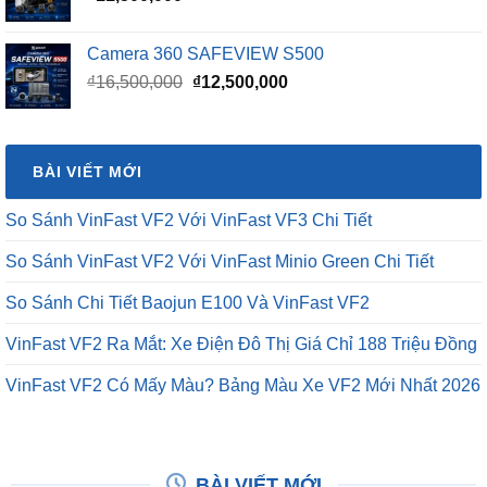
Camera 360 SAFEVIEW S500
Giá
Giá
₫
16,500,000
₫
12,500,000
gốc
hiện
là:
tại
₫16,500,000.
là:
BÀI VIẾT MỚI
₫12,500,000.
So Sánh VinFast VF2 Với VinFast VF3 Chi Tiết
So Sánh VinFast VF2 Với VinFast Minio Green Chi Tiết
So Sánh Chi Tiết Baojun E100 Và VinFast VF2
VinFast VF2 Ra Mắt: Xe Điện Đô Thị Giá Chỉ 188 Triệu Đồng
VinFast VF2 Có Mấy Màu? Bảng Màu Xe VF2 Mới Nhất 2026
BÀI VIẾT MỚI