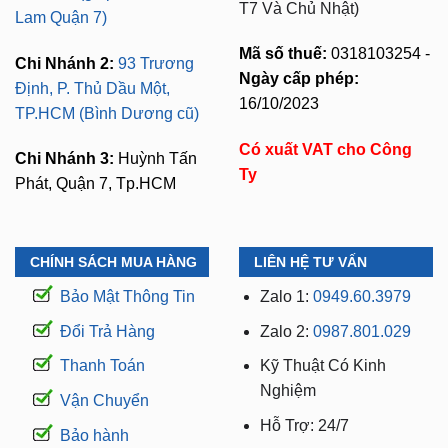
T7 Và Chủ Nhật)
Lam Quận 7)
Mã số thuế:
0318103254 -
Chi Nhánh 2:
93 Trương
Ngày cấp phép:
Định, P. Thủ Dầu Một,
16/10/2023
TP.HCM (Bình Dương cũ)
Có xuất VAT cho Công
Chi Nhánh 3:
Huỳnh Tấn
Ty
Phát, Quận 7, Tp.HCM
CHÍNH SÁCH MUA HÀNG
LIÊN HỆ TƯ VẤN
Bảo Mật Thông Tin
Zalo 1:
0949.60.3979
Đổi Trả Hàng
Zalo 2:
0987.801.029
Thanh Toán
Kỹ Thuật Có Kinh
Nghiệm
Vận Chuyển
Hỗ Trợ: 24/7
Bảo hành