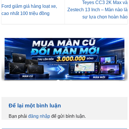
Teyes CC3 2K Max và
Ford giảm giá hàng loạt xe,
Zestech 13 Inch – Màn nào là
cao nhất 100 triệu đồng
sự lựa chọn hoàn hảo
Để lại một bình luận
Bạn phải
đăng nhập
để gửi bình luận.