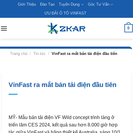
Skip
Giới Thiệu
Đào Tạo
Tuyển Dụng
Góc Tư Vấn
to
ƯU ĐÃI Ô TÔ VINFAST
content
0
Trang chủ
/
Tin tức
/
VinFast ra mắt bán tải điện đầu tiên
VinFast ra mắt bán tải điện đầu tiên
MỸ- Mẫu bán tải điện VF Wild concept trình làng ở
triển lãm CES 2024, kết quả sau hơn 8.000 giờ hợp
tác giữa VinFast và hãng thiết kế Australia, sáng 10/1.