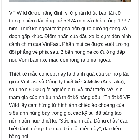
VF Wild được hãng định vị ở phân khúc bán tải cỡ
trung, chiều dài tổng thể 5.324 mm và chiều rộng 1.997
mm. Thiết kế ngoại thất pha trộn giữa đường cong và
đoạn gấp khúc. Điểm nhấn của đầu xe là cụm đèn hình
cánh chim của VinFast. Phần mui xe được vuốt tương
đối phẳng về phía sau. 2 bên hông xe có đường dập
nổi. Vòm bánh xe màu đen rộng ra phía ngoài.
Thiết kế mẫu concept này là thành quả của sự hợp tác
giữa VinFast và Công ty thiết kế GoMotiv (Australia),
sau hơn 8.000 giờ nghiên cứu và phát triển, với sự
tham gia của nhiều nhà thiết kế hàng đầu. “Thiết kế VF
Wild lấy cảm hứng từ hình ảnh chiếc áo choàng của
siêu anh hùng bay trong gió, các kỹ sư đã sáng tạo
nên ngôn ngữ thiết kế ‘Sức mạnh của Dòng chảy’ đặc
biệt dành riêng cho mẫu bán tải điện này”, đại diện
hãng nói.