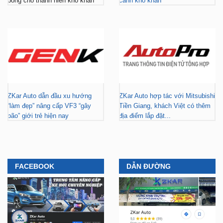
bổng cho thanh niên khó khăn
cảnh khó khăn
ZKar Auto dẫn đầu xu hướng
ZKar Auto hợp tác với Mitsubishi
“làm đẹp” nâng cấp VF3 “gây
Tiền Giang, khách Việt có thêm
bão” giới trẻ hiện nay
địa điểm lắp đặt...
FACEBOOK
DẪN ĐƯỜNG