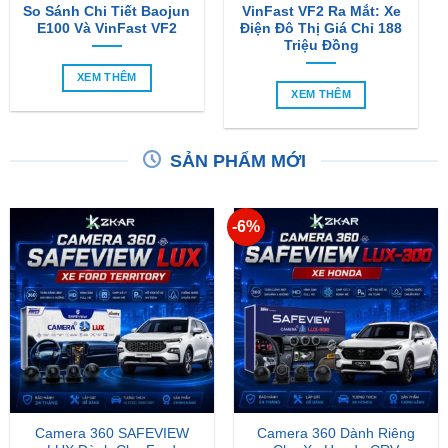
So Sánh Chi Tiết Baojun
VinFast VF2 Ra Mắt: Xe
E100 Và VinFast VF2
Điện Đô Thị Giá Chỉ 188
Triệu Đồng
XEM THÊM
XEM THÊM
SẢN PHẨM MỚI
-6%
Camera 360 SAFEVIEW
Camera 360 Dành Riêng