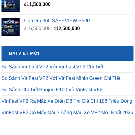
₫
11,500,000
Camera 360 SAFEVIEW S500
Giá
Giá
₫
16,500,000
₫
12,500,000
gốc
hiện
là:
tại
₫16,500,000.
là:
BÀI VIẾT MỚI
₫12,500,000.
So Sánh VinFast VF2 Với VinFast VF3 Chi Tiết
So Sánh VinFast VF2 Với VinFast Minio Green Chi Tiết
So Sánh Chi Tiết Baojun E100 Và VinFast VF2
VinFast VF2 Ra Mắt: Xe Điện Đô Thị Giá Chỉ 188 Triệu Đồng
VinFast VF2 Có Mấy Màu? Bảng Màu Xe VF2 Mới Nhất 2026