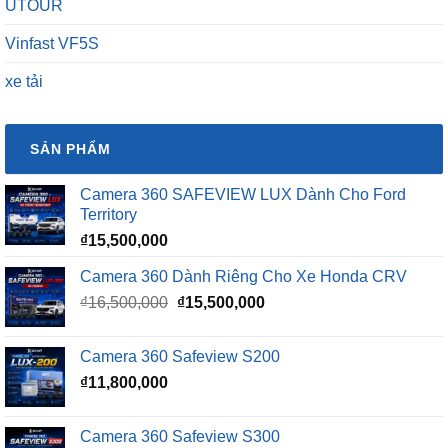
UTOUR
Vinfast VF5S
xe tải
SẢN PHẨM
Camera 360 SAFEVIEW LUX Dành Cho Ford
Territory
₫
15,500,000
Camera 360 Dành Riêng Cho Xe Honda CRV
Giá
Giá
₫
16,500,000
₫
15,500,000
gốc
hiện
là:
tại
Camera 360 Safeview S200
₫16,500,000.
là:
₫
11,800,000
₫15,500,000.
Camera 360 Safeview S300