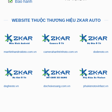
Bảo hành
WEBSITE THUỘC THƯƠNG HIỆU ZKAR AUTO
manhinhandroidoto.com.vn
camerahanhtrinhoto.com.vn
dodenoto.vn
dogheoto.vn
dochoixesang.com.vn
phukienotovinfast.vn