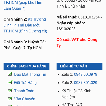
⏱️ 8:30 AM - 18:00 PM (Cả
TP.HCM (giáp khu Him
T7 Và Chủ Nhật)
Lam Quận 7)
Mã số thuế:
0318103254 -
Chi Nhánh 2:
93 Trương
Ngày cấp phép:
Định, P. Thủ Dầu Một,
16/10/2023
TP.HCM (Bình Dương cũ)
Có xuất VAT cho Công
Chi Nhánh 3:
Huỳnh Tấn
Ty
Phát, Quận 7, Tp.HCM
CHÍNH SÁCH MUA HÀNG
LIÊN HỆ TƯ VẤN
Bảo Mật Thông Tin
Zalo 1:
0949.60.3979
Đổi Trả Hàng
Zalo 2:
0987.801.029
Thanh Toán
Kỹ Thuật Có Kinh
Nghiệm
Vận Chuyển
Hỗ Trợ: 24/7