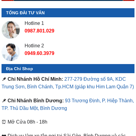
TỔNG ĐÀI TƯ VẤN
Hotline 1
0987.801.029
Hotline 2
0949.60.3979
Địa Chỉ Shop
📌 Chi Nhánh Hồ Chí Minh:
277-279 Đường số 9A, KDC
Trung Sơn, Bình Chánh, Tp.HCM
(giáp khu Him Lam Quận 7)
📌 Chi Nhánh Bình Dương:
93 Trương Định, P. Hiệp Thành,
TP. Thủ Dầu Một, Bình Dương
⏰ Mở Cửa 08h - 18h
❤️ Dịch vụ làm xe tận nơi tại Sài Gòn, Bình Dương và các