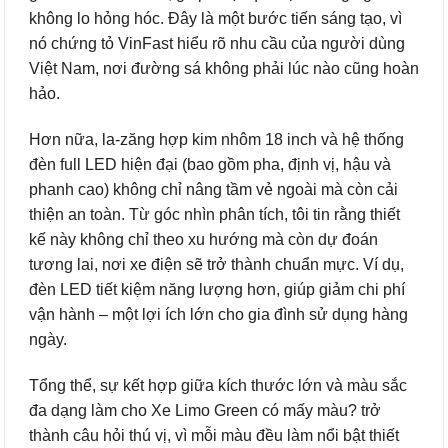
không lo hỏng hóc. Đây là một bước tiến sáng tạo, vì
nó chứng tỏ VinFast hiểu rõ nhu cầu của người dùng
Việt Nam, nơi đường sá không phải lúc nào cũng hoàn
hảo.
Hơn nữa, la-zăng hợp kim nhôm 18 inch và hệ thống
đèn full LED hiện đại (bao gồm pha, định vị, hậu và
phanh cao) không chỉ nâng tầm vẻ ngoài mà còn cải
thiện an toàn. Từ góc nhìn phân tích, tôi tin rằng thiết
kế này không chỉ theo xu hướng mà còn dự đoán
tương lai, nơi xe điện sẽ trở thành chuẩn mực. Ví dụ,
đèn LED tiết kiệm năng lượng hơn, giúp giảm chi phí
vận hành – một lợi ích lớn cho gia đình sử dụng hàng
ngày.
Tổng thể, sự kết hợp giữa kích thước lớn và màu sắc
đa dạng làm cho Xe Limo Green có mấy màu? trở
thành câu hỏi thú vị, vì mỗi màu đều làm nổi bật thiết