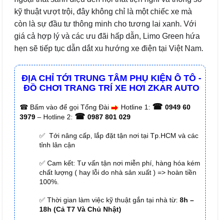
kỹ thuật vượt trội, đây không chỉ là một chiếc xe mà
còn là sự đầu tư thông minh cho tương lai xanh. Với
giá cả hợp lý và các ưu đãi hấp dẫn, Limo Green hứa
hẹn sẽ tiếp tục dẫn dắt xu hướng xe điện tại Việt Nam.
ĐỊA CHỈ TỚI TRUNG TÂM PHỤ KIỆN Ô TÔ -
ĐỒ CHƠI TRANG TRÍ XE HƠI ZKAR AUTO
☎
☎
Bấm vào để gọi Tổng Đài
Hotline 1:
0949 60
☎
3979
– Hotline 2:
0987 801 029
✅ Tới nâng cấp, lắp đặt tận nơi tại Tp.HCM và các
tỉnh lân cận
✅ Cam kết: Tư vấn tận nơi miễn phí, hàng hóa kém
chất lượng ( hay lỗi do nhà sản xuất ) => hoàn tiền
100%.
✅ Thời gian làm việc kỹ thuật gắn tại nhà từ:
8h –
18h (Cả T7 Và Chủ Nhật)