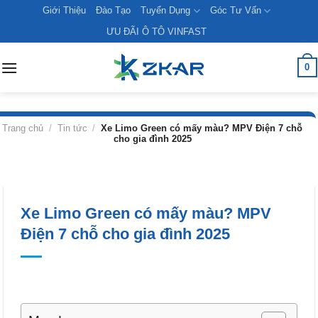
Skip
Giới Thiệu
Đào Tạo
Tuyển Dụng
Góc Tư Vấn
to
ƯU ĐÃI Ô TÔ VINFAST
content
0
Trang chủ
/
Tin tức
/
Xe Limo Green có mấy màu? MPV Điện 7 chỗ
cho gia đình 2025
Xe Limo Green có mấy màu? MPV
Điện 7 chỗ cho gia đình 2025