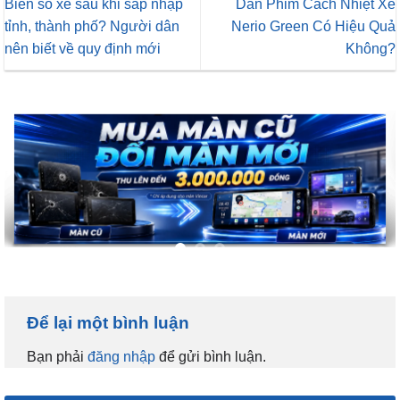
Biển số xe sau khi sáp nhập
Dán Phim Cách Nhiệt Xe
tỉnh, thành phố? Người dân
Nerio Green Có Hiệu Quả
nên biết về quy định mới
Không?
Để lại một bình luận
Bạn phải
đăng nhập
để gửi bình luận.