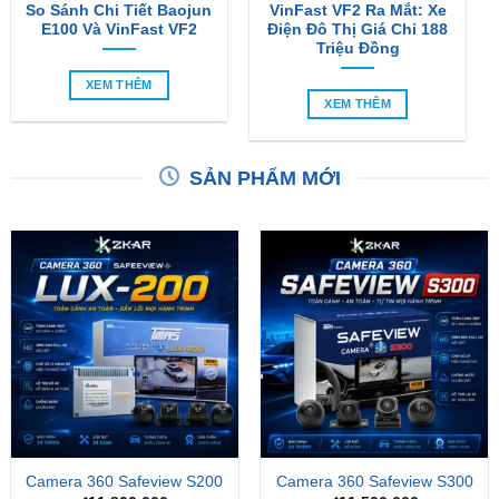
So Sánh Chi Tiết Baojun
VinFast VF2 Ra Mắt: Xe
E100 Và VinFast VF2
Điện Đô Thị Giá Chỉ 188
Triệu Đồng
XEM THÊM
XEM THÊM
SẢN PHẨM MỚI
Camera 360 Safeview S200
Camera 360 Safeview S300