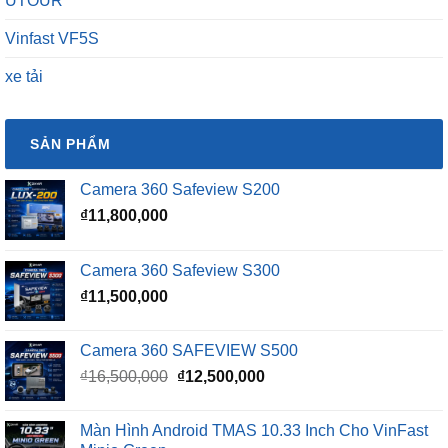
UTOUR
Vinfast VF5S
xe tải
SẢN PHẨM
Camera 360 Safeview S200
₫
11,800,000
Camera 360 Safeview S300
₫
11,500,000
Camera 360 SAFEVIEW S500
Giá
Giá
₫
16,500,000
₫
12,500,000
gốc
hiện
là:
tại
Màn Hình Android TMAS 10.33 Inch Cho VinFast
₫16,500,000.
là: