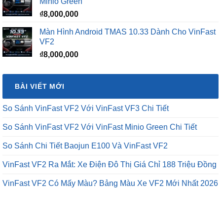
Minio Green
₫12,500,000.
₫
8,000,000
Màn Hình Android TMAS 10.33 Dành Cho VinFast
VF2
₫
8,000,000
BÀI VIẾT MỚI
So Sánh VinFast VF2 Với VinFast VF3 Chi Tiết
So Sánh VinFast VF2 Với VinFast Minio Green Chi Tiết
So Sánh Chi Tiết Baojun E100 Và VinFast VF2
VinFast VF2 Ra Mắt: Xe Điện Đô Thị Giá Chỉ 188 Triệu Đồng
VinFast VF2 Có Mấy Màu? Bảng Màu Xe VF2 Mới Nhất 2026