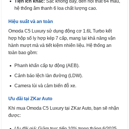
Tiện ích khác:
Sạc không dây, đèn nội thất 64 màu,
hệ thống âm thanh 6 loa chất lượng cao.
Hiệu suất và an toàn
Omoda C5 Luxury sử dụng động cơ 1.6L Turbo kết
hợp hộp số ly hợp kép 7 cấp, mang lại khả năng vận
hành mượt mà và tiết kiệm nhiên liệu. Hệ thống an
toàn bao gồm:
Phanh khẩn cấp tự động (AEB).
Cảnh báo lệch làn đường (LDW).
Camera lùi và cảm biến đỗ xe.
Ưu đãi tại ZKar Auto
Khi mua Omoda C5 Luxury tại ZKar Auto, bạn sẽ nhận
được:
Ưu đãi giá:
Giảm trực tiếp 10% trong tháng 6/2025.