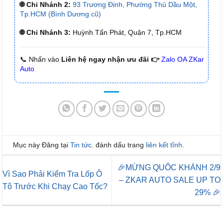
🌐 Chi Nhánh 2:
93 Trương Định, Phường Thủ Dầu Một,
Tp.HCM (Bình Dương cũ)
🌐 Chi Nhánh 3:
Huỳnh Tấn Phát, Quận 7, Tp.HCM
📞 Nhấn vào
Liên hệ ngay nhận ưu đãi 👉
Zalo OA ZKar
Auto
Mục này Đăng tại
Tin tức
. đánh dấu trang
liên kết tĩnh
.
🎉MỪNG QUỐC KHÁNH 2/9
Vì Sao Phải Kiểm Tra Lốp Ô
– ZKAR AUTO SALE UP TO
Tô Trước Khi Chạy Cao Tốc?
29% 🎉