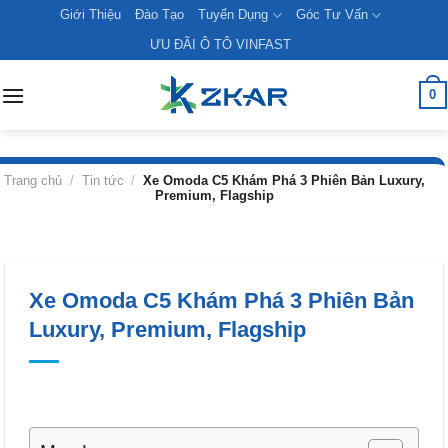
Skip
Giới Thiệu
Đào Tạo
Tuyển Dụng
Góc Tư Vấn
to
ƯU ĐÃI Ô TÔ VINFAST
content
0
Trang chủ
/
Tin tức
/
Xe Omoda C5 Khám Phá 3 Phiên Bản Luxury,
Premium, Flagship
Xe Omoda C5 Khám Phá 3 Phiên Bản
Luxury, Premium, Flagship