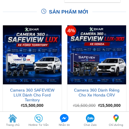
SẢN PHẨM MỚI
-6%
Camera 360 SAFEVIEW
Camera 360 Dành Riêng
LUX Dành Cho Ford
Cho Xe Honda CRV
Territory
Giá
Giá
₫
15,500,000
₫
16,500,000
₫
15,500,000
gốc
hiện
là:
tại
₫16,500,000.
là:
₫15,
Trang chủ
Hotline Tư Vấn
Nhắn tin
Chat Zalo
Chỉ đường