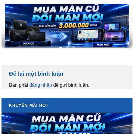
Để lại một bình luận
Bạn phải
đăng nhập
để gửi bình luận.
KHUYẾN MÃI HOT