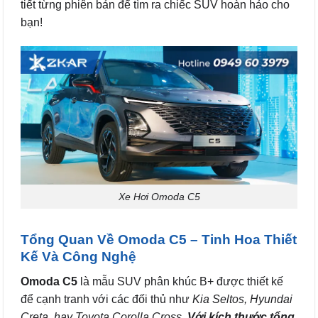
tiết từng phiên bản để tìm ra chiếc SUV hoàn hảo cho
bạn!
Xe Hơi Omoda C5
Tổng Quan Về Omoda C5 – Tinh Hoa Thiết
Kế Và Công Nghệ
Omoda C5
là mẫu SUV phân khúc B+ được thiết kế
để cạnh tranh với các đối thủ như
Kia Seltos, Hyundai
Creta, hay Toyota Corolla Cross
.
Với kích thước tổng