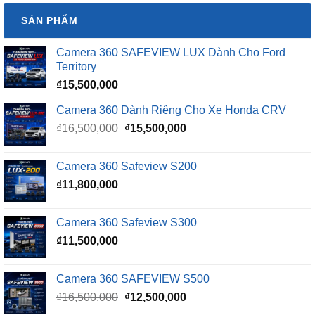
SẢN PHẨM
Camera 360 SAFEVIEW LUX Dành Cho Ford
Territory
₫
15,500,000
Camera 360 Dành Riêng Cho Xe Honda CRV
Giá
Giá
₫
16,500,000
₫
15,500,000
gốc
hiện
là:
tại
Camera 360 Safeview S200
₫16,500,000.
là:
₫
11,800,000
₫15,500,000.
Camera 360 Safeview S300
₫
11,500,000
Camera 360 SAFEVIEW S500
Giá
Giá
₫
16,500,000
₫
12,500,000
gốc
hiện