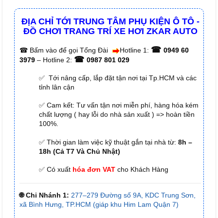
ĐỊA CHỈ TỚI TRUNG TÂM PHỤ KIỆN Ô TÔ -
ĐỒ CHƠI TRANG TRÍ XE HƠI ZKAR AUTO
☎
☎
Bấm vào để gọi Tổng Đài
Hotline 1:
0949 60
☎
3979
– Hotline 2:
0987 801 029
✅ Tới nâng cấp, lắp đặt tận nơi tại Tp.HCM và các
tỉnh lân cận
✅ Cam kết: Tư vấn tận nơi miễn phí, hàng hóa kém
chất lượng ( hay lỗi do nhà sản xuất ) => hoàn tiền
100%.
✅ Thời gian làm việc kỹ thuật gắn tại nhà từ:
8h –
18h (Cả T7 Và Chủ Nhật)
✅ Có xuất
hóa đơn VAT
cho Khách Hàng
🌐 Chi Nhánh 1:
277–279 Đường số 9A, KDC Trung Sơn,
xã Bình Hưng, TP.HCM (giáp khu Him Lam Quận 7)