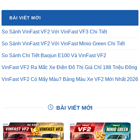
là:
tại
₫16,500,000.
là:
BÀI VIẾT MỚI
₫12,500,000.
So Sánh VinFast VF2 Với VinFast VF3 Chi Tiết
So Sánh VinFast VF2 Với VinFast Minio Green Chi Tiết
So Sánh Chi Tiết Baojun E100 Và VinFast VF2
VinFast VF2 Ra Mắt: Xe Điện Đô Thị Giá Chỉ 188 Triệu Đồng
VinFast VF2 Có Mấy Màu? Bảng Màu Xe VF2 Mới Nhất 2026
BÀI VIẾT MỚI