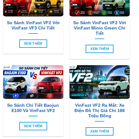
So Sánh VinFast VF2 Với
So Sánh VinFast VF2 Với
VinFast VF3 Chi Tiết
VinFast Minio Green Chi
Tiết
XEM THÊM
XEM THÊM
So Sánh Chi Tiết Baojun
VinFast VF2 Ra Mắt: Xe
E100 Và VinFast VF2
Điện Đô Thị Giá Chỉ 188
Triệu Đồng
XEM THÊM
XEM THÊM