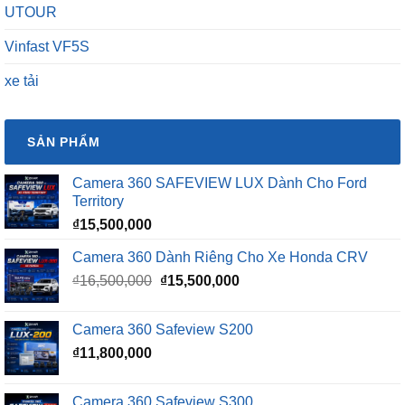
UTOUR
Vinfast VF5S
xe tải
SẢN PHẨM
Camera 360 SAFEVIEW LUX Dành Cho Ford
Territory
₫
15,500,000
Camera 360 Dành Riêng Cho Xe Honda CRV
Giá
Giá
₫
16,500,000
₫
15,500,000
gốc
hiện
là:
tại
Camera 360 Safeview S200
₫16,500,000.
là:
₫
11,800,000
₫15,500,000.
Camera 360 Safeview S300