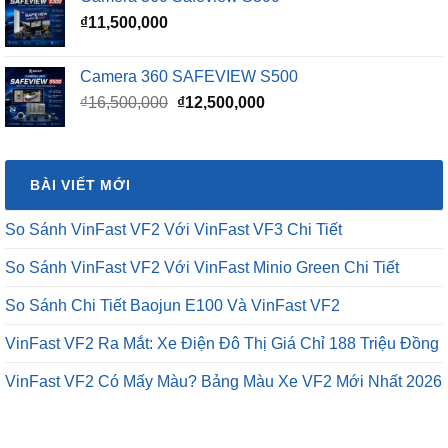
₫
11,500,000
Camera 360 SAFEVIEW S500
Giá
Giá
₫
16,500,000
₫
12,500,000
gốc
hiện
là:
tại
₫16,500,000.
là:
BÀI VIẾT MỚI
₫12,500,000.
So Sánh VinFast VF2 Với VinFast VF3 Chi Tiết
So Sánh VinFast VF2 Với VinFast Minio Green Chi Tiết
So Sánh Chi Tiết Baojun E100 Và VinFast VF2
VinFast VF2 Ra Mắt: Xe Điện Đô Thị Giá Chỉ 188 Triệu Đồng
VinFast VF2 Có Mấy Màu? Bảng Màu Xe VF2 Mới Nhất 2026