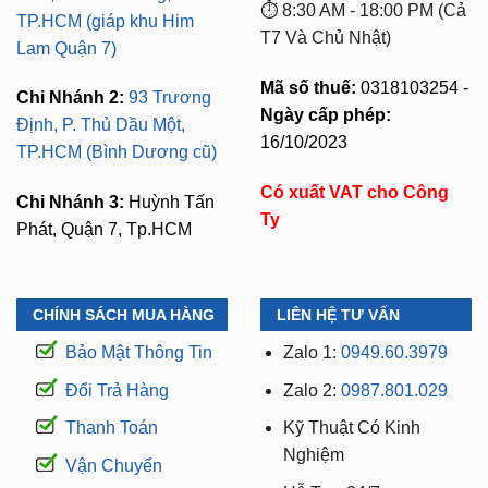
⏱️ 8:30 AM - 18:00 PM (Cả
TP.HCM (giáp khu Him
T7 Và Chủ Nhật)
Lam Quận 7)
Mã số thuế:
0318103254 -
Chi Nhánh 2:
93 Trương
Ngày cấp phép:
Định, P. Thủ Dầu Một,
16/10/2023
TP.HCM (Bình Dương cũ)
Có xuất VAT cho Công
Chi Nhánh 3:
Huỳnh Tấn
Ty
Phát, Quận 7, Tp.HCM
CHÍNH SÁCH MUA HÀNG
LIÊN HỆ TƯ VẤN
Bảo Mật Thông Tin
Zalo 1:
0949.60.3979
Đổi Trả Hàng
Zalo 2:
0987.801.029
Thanh Toán
Kỹ Thuật Có Kinh
Nghiệm
Vận Chuyển