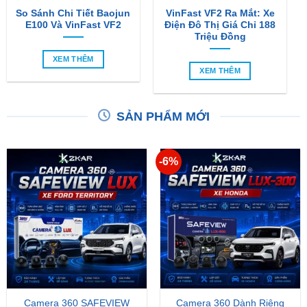
So Sánh Chi Tiết Baojun
VinFast VF2 Ra Mắt: Xe
E100 Và VinFast VF2
Điện Đô Thị Giá Chỉ 188
Triệu Đồng
XEM THÊM
XEM THÊM
SẢN PHẨM MỚI
-6%
Camera 360 SAFEVIEW
Camera 360 Dành Riêng