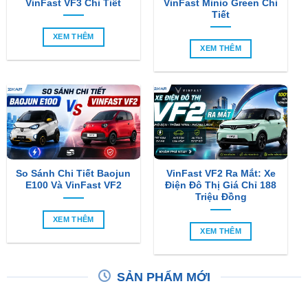
VinFast VF3 Chi Tiết
VinFast Minio Green Chi
Tiết
XEM THÊM
XEM THÊM
So Sánh Chi Tiết Baojun
VinFast VF2 Ra Mắt: Xe
E100 Và VinFast VF2
Điện Đô Thị Giá Chỉ 188
Triệu Đồng
XEM THÊM
XEM THÊM
SẢN PHẨM MỚI