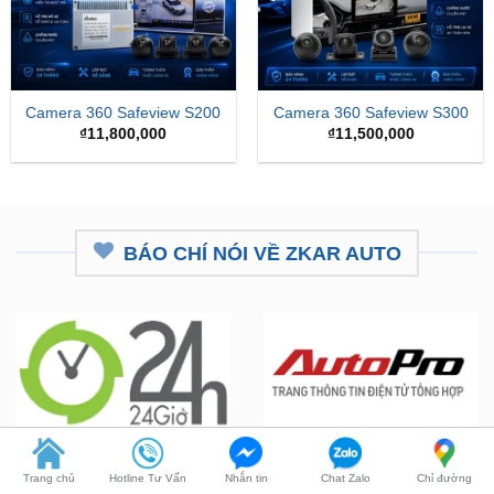
Camera 360 Safeview S200
Camera 360 Safeview S300
₫
11,800,000
₫
11,500,000
BÁO CHÍ NÓI VỀ ZKAR AUTO
ZKar Auto tài trợ học bổng kỹ
CEO từng nâng cấp hơn 7.000 ô
Trang chủ
Hotline Tư Vấn
Nhắn tin
Chat Zalo
Chỉ đường
thuật ô tô cho thanh niên nghèo
tô mở hệ thống chăm sóc xe hơi