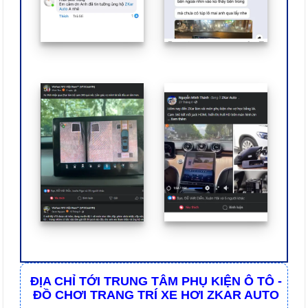
ĐỊA CHỈ TỚI TRUNG TÂM PHỤ KIỆN Ô TÔ -
ĐỒ CHƠI TRANG TRÍ XE HƠI ZKAR AUTO