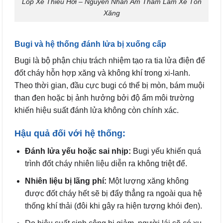
Lốp Xe Thiếu Hơi – Nguyên Nhân Âm Thầm Làm Xe Tốn
Xăng
Bugi và hệ thống đánh lửa bị xuống cấp
Bugi là bộ phận chịu trách nhiệm tạo ra tia lửa điện để
đốt cháy hỗn hợp xăng và không khí trong xi-lanh.
Theo thời gian, đầu cực bugi có thể bị mòn, bám muội
than đen hoặc bị ảnh hưởng bởi độ ẩm môi trường
khiến hiệu suất đánh lửa không còn chính xác.
Hậu quả đối với hệ thống:
Đánh lửa yếu hoặc sai nhịp:
Bugi yếu khiến quá
trình đốt cháy nhiên liệu diễn ra không triệt để.
Nhiên liệu bị lãng phí:
Một lượng xăng không
được đốt cháy hết sẽ bị đẩy thẳng ra ngoài qua hệ
thống khí thải (đôi khi gây ra hiện tượng khói đen).