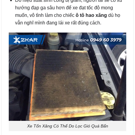
Do hiệu suất sinh công bị giảm, người lái sẽ có xu
hướng đạp ga sâu hơn để xe đạt tốc độ mong
muốn, vô tình làm cho chiếc
ô tô hao xăng
dù họ
vẫn nghĩ mình đang lái xe rất đúng cách.
Xe Tốn Xăng Có Thể Do Lọc Gió Quá Bẩn