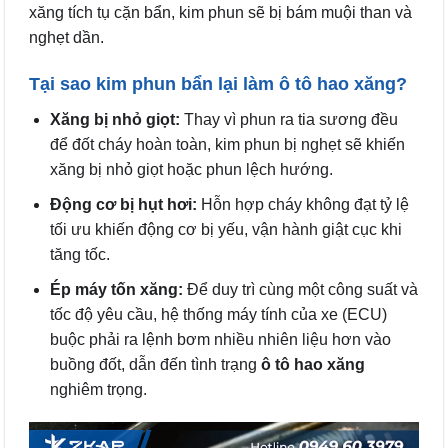
xăng tích tụ cặn bẩn, kim phun sẽ bị bám muội than và
nghẹt dần.
Tại sao kim phun bẩn lại làm ô tô hao xăng?
Xăng bị nhỏ giọt:
Thay vì phun ra tia sương đều
để đốt cháy hoàn toàn, kim phun bị nghẹt sẽ khiến
xăng bị nhỏ giọt hoặc phun lệch hướng.
Động cơ bị hụt hơi:
Hỗn hợp cháy không đạt tỷ lệ
tối ưu khiến động cơ bị yếu, vận hành giật cục khi
tăng tốc.
Ép máy tốn xăng:
Để duy trì cùng một công suất và
tốc độ yêu cầu, hệ thống máy tính của xe (ECU)
buộc phải ra lệnh bơm nhiều nhiên liệu hơn vào
buồng đốt, dẫn đến tình trạng
ô tô hao xăng
nghiêm trọng.