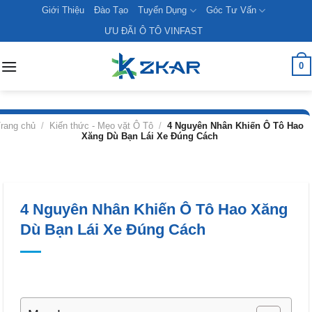
Skip
Giới Thiệu
Đào Tạo
Tuyển Dụng
Góc Tư Vấn
to
ƯU ĐÃI Ô TÔ VINFAST
content
0
rang chủ
/
Kiến thức - Mẹo vặt Ô Tô
/
4 Nguyên Nhân Khiến Ô Tô Hao
Xăng Dù Bạn Lái Xe Đúng Cách
4 Nguyên Nhân Khiến Ô Tô Hao Xăng
Dù Bạn Lái Xe Đúng Cách