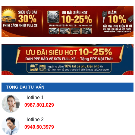
TỔNG ĐÀI TƯ VẤN
Hotline 1
0987.801.029
Hotline 2
0949.60.3979