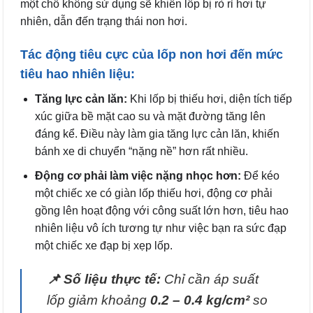
một chỗ không sử dụng sẽ khiến lốp bị rò rỉ hơi tự
nhiên, dẫn đến trạng thái non hơi.
Tác động tiêu cực của lốp non hơi đến mức
tiêu hao nhiên liệu:
Tăng lực cản lăn:
Khi lốp bị thiếu hơi, diện tích tiếp
xúc giữa bề mặt cao su và mặt đường tăng lên
đáng kể. Điều này làm gia tăng lực cản lăn, khiến
bánh xe di chuyển “nặng nề” hơn rất nhiều.
Động cơ phải làm việc nặng nhọc hơn:
Để kéo
một chiếc xe có giàn lốp thiếu hơi, động cơ phải
gồng lên hoạt động với công suất lớn hơn, tiêu hao
nhiên liệu vô ích tương tự như việc bạn ra sức đạp
một chiếc xe đạp bị xẹp lốp.
📌 Số liệu thực tế:
Chỉ cần áp suất
lốp giảm khoảng
0.2 – 0.4 kg/cm²
so