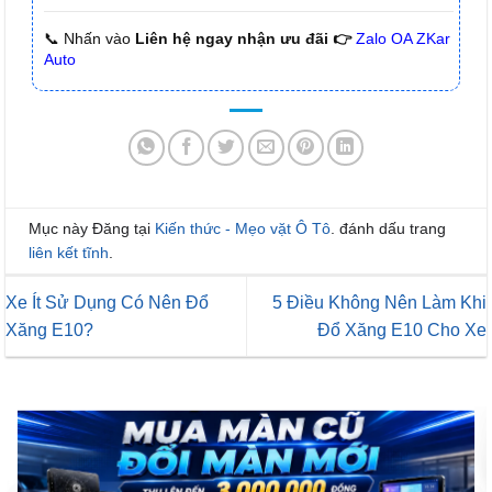
📞 Nhấn vào
Liên hệ ngay nhận ưu đãi 👉
Zalo OA ZKar
Auto
Mục này Đăng tại
Kiến thức - Mẹo vặt Ô Tô
. đánh dấu trang
liên kết tĩnh
.
Xe Ít Sử Dụng Có Nên Đổ
5 Điều Không Nên Làm Khi
Xăng E10?
Đổ Xăng E10 Cho Xe