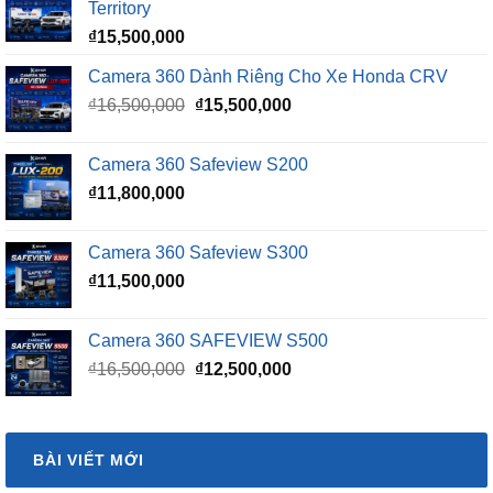
Territory
₫
15,500,000
Camera 360 Dành Riêng Cho Xe Honda CRV
Giá
Giá
₫
16,500,000
₫
15,500,000
gốc
hiện
là:
tại
Camera 360 Safeview S200
₫16,500,000.
là:
₫
11,800,000
₫15,500,000.
Camera 360 Safeview S300
₫
11,500,000
Camera 360 SAFEVIEW S500
Giá
Giá
₫
16,500,000
₫
12,500,000
gốc
hiện
là:
tại
₫16,500,000.
là:
BÀI VIẾT MỚI
₫12,500,000.