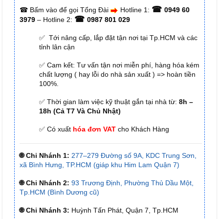
☎
☎
Bấm vào để gọi Tổng Đài
Hotline 1:
0949 60
☎
3979
– Hotline 2:
0987 801 029
✅ Tới nâng cấp, lắp đặt tận nơi tại Tp.HCM và các
tỉnh lân cận
✅ Cam kết: Tư vấn tận nơi miễn phí, hàng hóa kém
chất lượng ( hay lỗi do nhà sản xuất ) => hoàn tiền
100%.
✅ Thời gian làm việc kỹ thuật gắn tại nhà từ:
8h –
18h (Cả T7 Và Chủ Nhật)
✅ Có xuất
hóa đơn VAT
cho Khách Hàng
🌐 Chi Nhánh 1:
277–279 Đường số 9A, KDC Trung Sơn,
xã Bình Hưng, TP.HCM (giáp khu Him Lam Quận 7)
🌐 Chi Nhánh 2:
93 Trương Định, Phường Thủ Dầu Một,
Tp.HCM (Bình Dương cũ)
🌐 Chi Nhánh 3:
Huỳnh Tấn Phát, Quận 7, Tp.HCM