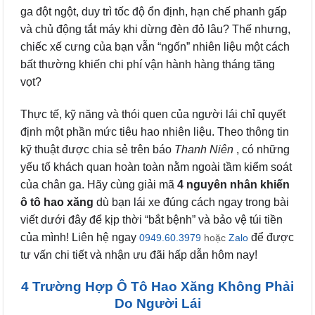
ga đột ngột, duy trì tốc độ ổn định, hạn chế phanh gấp
và chủ động tắt máy khi dừng đèn đỏ lâu? Thế nhưng,
chiếc xế cưng của bạn vẫn “ngốn” nhiên liệu một cách
bất thường khiến chi phí vận hành hàng tháng tăng
vọt?
Thực tế, kỹ năng và thói quen của người lái chỉ quyết
định một phần mức tiêu hao nhiên liệu. Theo thông tin
kỹ thuật được chia sẻ trên báo
Thanh Niên
, có những
yếu tố khách quan hoàn toàn nằm ngoài tầm kiểm soát
của chân ga. Hãy cùng giải mã
4 nguyên nhân khiến
ô tô hao xăng
dù bạn lái xe đúng cách ngay trong bài
viết dưới đây để kịp thời “bắt bệnh” và bảo vệ túi tiền
của mình! Liên hệ ngay
để được
0949.60.3979
hoặc
Zalo
tư vấn chi tiết và nhận ưu đãi hấp dẫn hôm nay!
4 Trường Hợp Ô Tô Hao Xăng Không Phải
Do Người Lái