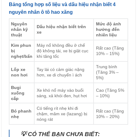
Bảng tổng hợp số liệu và dấu hiệu nhận biết 4
nguyên nhân ô tô hao xăng
Nguyên
Mức độ ảnh
Dấu hiệu nhận biết trên
nhân kỹ
hưởng đến
xe
thuật
nhiên liệu
Kim phun
Máy nổ không đều ở chế
Rất cao (Tăng
bị
độ không tải, xe bị giật cục
10% – 15%)
nghẹt/bẩn
khi tăng tốc
Trung bình
Lốp xe
Tay lái có cảm giác nặng
(Tăng 3% –
non hơi
hơn, xe di chuyển ì ách
5%)
Bugi
Xe khó nổ máy vào buổi
Cao (Tăng 5%
xuống
sáng, xả khói đen, hụt hơi
– 10%)
cấp
Có tiếng rít nhẹ khi đi
Bó phanh
Rất cao (Tăng
chậm, mâm xe (lazang) bị
nhẹ
10% – 20%)
nóng rát
💡 CÓ THỂ BẠN CHƯA BIẾT: