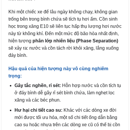
Khi một chiếc xe để lâu ngày không chạy, không gian
trống bên trong bình chứa sẽ tích tụ hơi ẩm. Cồn sinh
học trong xăng E10 sẽ liên tục hấp thụ lượng hơi nước
này từ không khí. Đến một mức độ bão hòa nhất định,
hiện tượng
phân lớp nhiên liệu (Phase Separation)
sẽ xảy ra: nước và cồn tách rời khỏi xăng, lắng xuống
đáy bình.
Hậu quả của hiện tượng này vô cùng nghiêm
trọng:
Gây tắc nghẽn, rỉ sét:
Hỗn hợp nước và cồn tích tụ
ở đáy bình dễ gây rỉ sét bình chứa, làm nghẹt lọc
xăng và các béc phun.
Hư hại chi tiết cao su:
Khác với các dòng xe đời
mới được tối ưu hóa, một số chi tiết ống dẫn bằng
cao su hoặc nhựa trên các dòng xe cũ có thể bị cồn