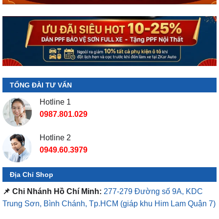
TỔNG ĐÀI TƯ VẤN
Hotline 1
0987.801.029
Hotline 2
0949.60.3979
Địa Chỉ Shop
📌 Chi Nhánh Hồ Chí Minh:
277-279 Đường số 9A, KDC
Trung Sơn, Bình Chánh, Tp.HCM
(giáp khu Him Lam Quận 7)