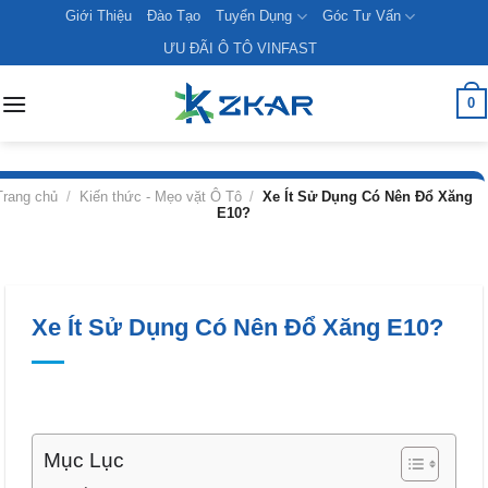
Skip
Giới Thiệu
Đào Tạo
Tuyển Dụng
Góc Tư Vấn
to
ƯU ĐÃI Ô TÔ VINFAST
content
0
Trang chủ
/
Kiến thức - Mẹo vặt Ô Tô
/
Xe Ít Sử Dụng Có Nên Đổ Xăng
E10?
Xe Ít Sử Dụng Có Nên Đổ Xăng E10?
Mục Lục