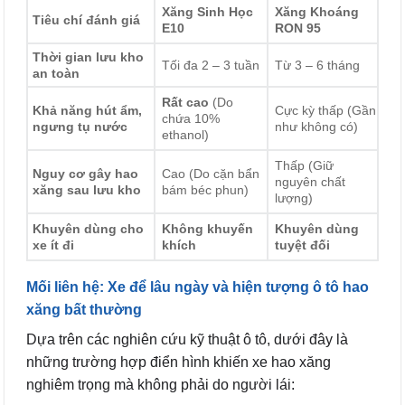
Xăng Sinh Học
Xăng Khoáng
Tiêu chí đánh giá
E10
RON 95
Thời gian lưu kho
Tối đa 2 – 3 tuần
Từ 3 – 6 tháng
an toàn
Rất cao
(Do
Khả năng hút ẩm,
Cực kỳ thấp (Gần
chứa 10%
ngưng tụ nước
như không có)
ethanol)
Thấp (Giữ
Nguy cơ gây hao
Cao (Do cặn bẩn
nguyên chất
xăng sau lưu kho
bám béc phun)
lượng)
Khuyên dùng cho
Không khuyến
Khuyên dùng
xe ít đi
khích
tuyệt đối
Mối liên hệ: Xe để lâu ngày và hiện tượng ô tô hao
xăng bất thường
Dựa trên các nghiên cứu kỹ thuật ô tô, dưới đây là
những trường hợp điển hình khiến xe hao xăng
nghiêm trọng mà không phải do người lái: