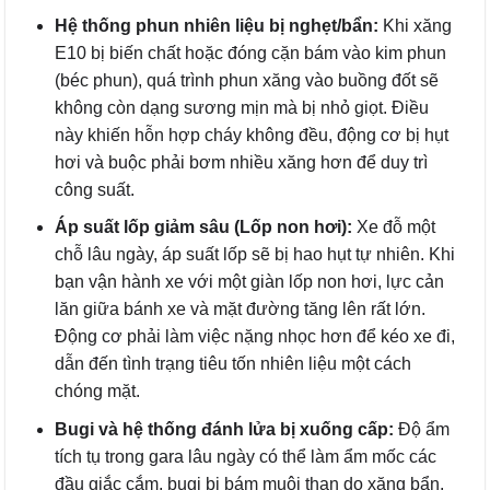
Hệ thống phun nhiên liệu bị nghẹt/bẩn:
Khi xăng
E10 bị biến chất hoặc đóng cặn bám vào kim phun
(béc phun), quá trình phun xăng vào buồng đốt sẽ
không còn dạng sương mịn mà bị nhỏ giọt. Điều
này khiến hỗn hợp cháy không đều, động cơ bị hụt
hơi và buộc phải bơm nhiều xăng hơn để duy trì
công suất.
Áp suất lốp giảm sâu (Lốp non hơi):
Xe đỗ một
chỗ lâu ngày, áp suất lốp sẽ bị hao hụt tự nhiên. Khi
bạn vận hành xe với một giàn lốp non hơi, lực cản
lăn giữa bánh xe và mặt đường tăng lên rất lớn.
Động cơ phải làm việc nặng nhọc hơn để kéo xe đi,
dẫn đến tình trạng tiêu tốn nhiên liệu một cách
chóng mặt.
Bugi và hệ thống đánh lửa bị xuống cấp:
Độ ẩm
tích tụ trong gara lâu ngày có thể làm ẩm mốc các
đầu giắc cắm, bugi bị bám muội than do xăng bẩn.