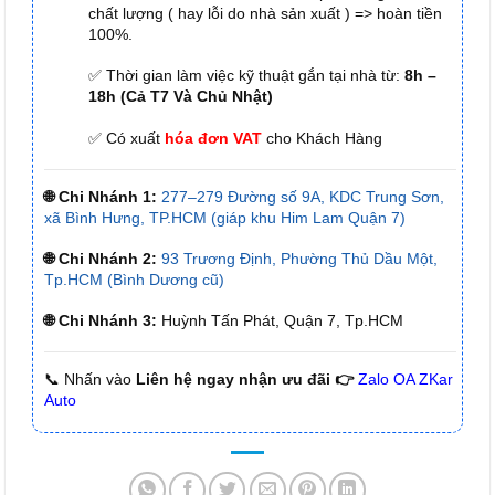
chất lượng ( hay lỗi do nhà sản xuất ) => hoàn tiền
100%.
✅ Thời gian làm việc kỹ thuật gắn tại nhà từ:
8h –
18h (Cả T7 Và Chủ Nhật)
✅ Có xuất
hóa đơn VAT
cho Khách Hàng
🌐 Chi Nhánh 1:
277–279 Đường số 9A, KDC Trung Sơn,
xã Bình Hưng, TP.HCM (giáp khu Him Lam Quận 7)
🌐 Chi Nhánh 2:
93 Trương Định, Phường Thủ Dầu Một,
Tp.HCM (Bình Dương cũ)
🌐 Chi Nhánh 3:
Huỳnh Tấn Phát, Quận 7, Tp.HCM
📞 Nhấn vào
Liên hệ ngay nhận ưu đãi 👉
Zalo OA ZKar
Auto