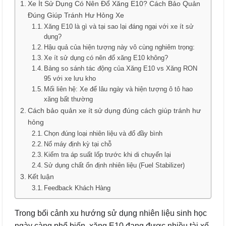
Xe Ít Sử Dụng Có Nên Đổ Xăng E10? Cách Bảo Quản
Đúng Giúp Tránh Hư Hỏng Xe
Xăng E10 là gì và tại sao lại đáng ngại với xe ít sử
dụng?
Hậu quả của hiện tượng này vô cùng nghiêm trọng:
Xe ít sử dụng có nên đổ xăng E10 không?
Bảng so sánh tác động của Xăng E10 vs Xăng RON
95 với xe lưu kho
Mối liên hệ: Xe để lâu ngày và hiện tượng ô tô hao
xăng bất thường
Cách bảo quản xe ít sử dụng đúng cách giúp tránh hư
hỏng
Chọn đúng loại nhiên liệu và đổ đầy bình
Nổ máy định kỳ tại chỗ
Kiểm tra áp suất lốp trước khi di chuyển lại
Sử dụng chất ổn định nhiên liệu (Fuel Stabilizer)
Kết luận
Feedback Khách Hàng
Trong bối cảnh xu hướng sử dụng nhiên liệu sinh học
ngày càng phổ biến, xăng E10 đang được nhiều tài xế