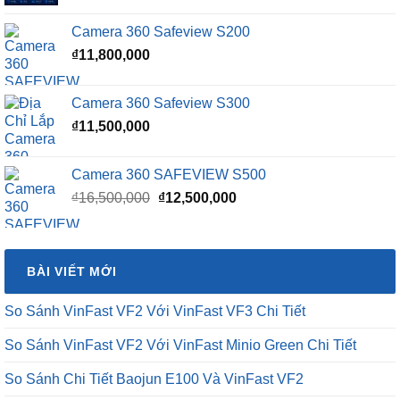
gốc
hiện
là:
tại
Camera 360 Safeview S200
₫16,500,000.
là:
₫
11,800,000
₫15,500,000.
Camera 360 Safeview S300
₫
11,500,000
Camera 360 SAFEVIEW S500
Giá
Giá
₫
16,500,000
₫
12,500,000
gốc
hiện
là:
tại
₫16,500,000.
là:
BÀI VIẾT MỚI
₫12,500,000.
So Sánh VinFast VF2 Với VinFast VF3 Chi Tiết
So Sánh VinFast VF2 Với VinFast Minio Green Chi Tiết
So Sánh Chi Tiết Baojun E100 Và VinFast VF2