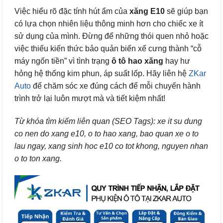
Việc hiểu rõ đặc tính hút ẩm của
xăng E10
sẽ giúp bạn
có lựa chọn nhiên liệu thông minh hơn cho chiếc xe ít
sử dụng của mình. Đừng để những thói quen nhỏ hoặc
việc thiếu kiến thức bảo quản biến xế cưng thành “cỗ
máy ngốn tiền” vì tình trạng
ô tô hao xăng
hay hư
hỏng hệ thống kim phun, áp suất lốp. Hãy liên hệ
ZKar
Auto
để chăm sóc xe đúng cách để mỗi chuyến hành
trình trở lại luôn mượt mà và tiết kiệm nhất!
Từ khóa tìm kiếm liên quan (SEO Tags): xe it su dung
co nen do xang e10, o to hao xang, bao quan xe o to
lau ngay, xang sinh hoc e10 co tot khong, nguyen nhan
o to ton xang.