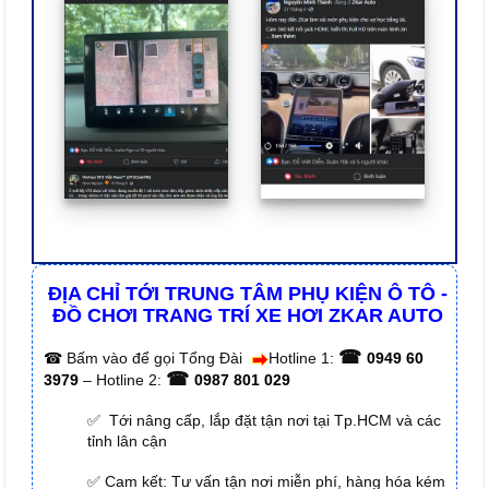
ĐỊA CHỈ TỚI TRUNG TÂM PHỤ KIỆN Ô TÔ -
ĐỒ CHƠI TRANG TRÍ XE HƠI ZKAR AUTO
☎
☎
Bấm vào để gọi Tổng Đài
Hotline 1:
0949 60
☎
3979
– Hotline 2:
0987 801 029
✅ Tới nâng cấp, lắp đặt tận nơi tại Tp.HCM và các
tỉnh lân cận
✅ Cam kết: Tư vấn tận nơi miễn phí, hàng hóa kém