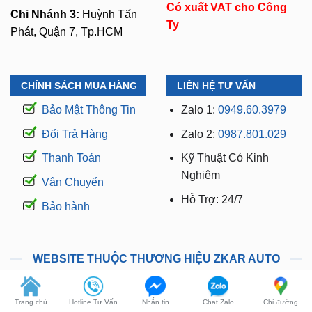
Có xuất VAT cho Công
Chi Nhánh 3:
Huỳnh Tấn
Ty
Phát, Quận 7, Tp.HCM
CHÍNH SÁCH MUA HÀNG
LIÊN HỆ TƯ VẤN
Bảo Mật Thông Tin
Zalo 1:
0949.60.3979
Đổi Trả Hàng
Zalo 2:
0987.801.029
Thanh Toán
Kỹ Thuật Có Kinh
Nghiệm
Vận Chuyển
Hỗ Trợ: 24/7
Bảo hành
WEBSITE THUỘC THƯƠNG HIỆU ZKAR AUTO
Trang chủ
Hotline Tư Vấn
Nhắn tin
Chat Zalo
Chỉ đường