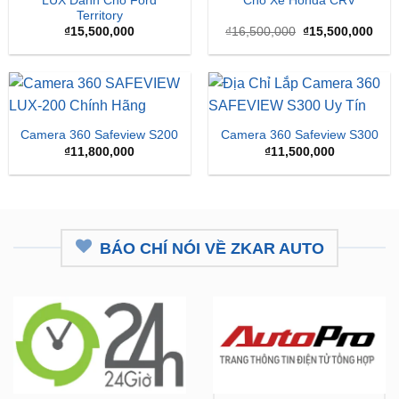
LUX Dành Cho Ford
Cho Xe Honda CRV
Territory
Giá
Giá
₫
15,500,000
₫
16,500,000
₫
15,500,000
gốc
hiện
là:
tại
₫16,500,000.
là:
₫15,
Camera 360 Safeview S200
Camera 360 Safeview S300
₫
11,800,000
₫
11,500,000
BÁO CHÍ NÓI VỀ ZKAR AUTO