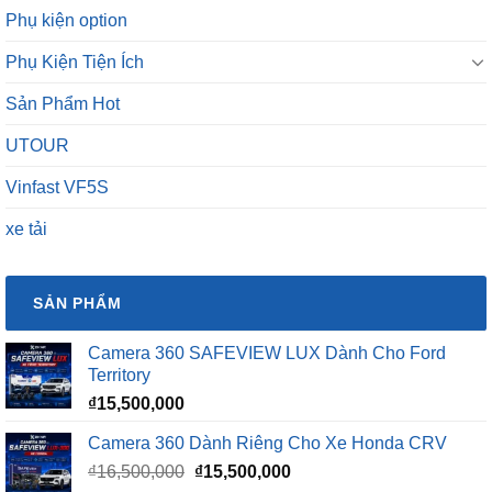
Phụ kiện option
Phụ Kiện Tiện Ích
Sản Phẩm Hot
UTOUR
Vinfast VF5S
xe tải
SẢN PHẨM
Camera 360 SAFEVIEW LUX Dành Cho Ford
Territory
₫
15,500,000
Camera 360 Dành Riêng Cho Xe Honda CRV
Giá
Giá
₫
16,500,000
₫
15,500,000