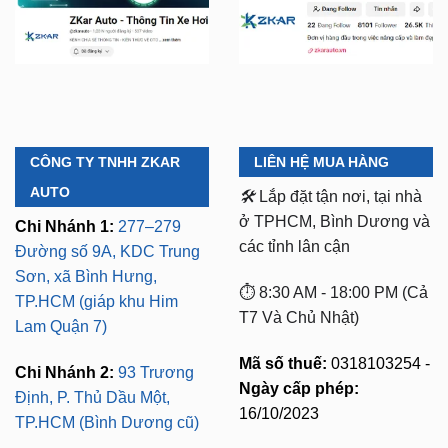
CÔNG TY TNHH ZKAR
LIÊN HỆ MUA HÀNG
AUTO
🛠️
Lắp đặt tận nơi, tại nhà
ở TPHCM, Bình Dương và
Chi Nhánh 1:
277–279
các tỉnh lân cận
Đường số 9A, KDC Trung
Sơn, xã Bình Hưng,
⏱️ 8:30 AM - 18:00 PM (Cả
TP.HCM (giáp khu Him
T7 Và Chủ Nhật)
Lam Quận 7)
Mã số thuế:
0318103254 -
Chi Nhánh 2:
93 Trương
Ngày cấp phép:
Định, P. Thủ Dầu Một,
16/10/2023
TP.HCM (Bình Dương cũ)