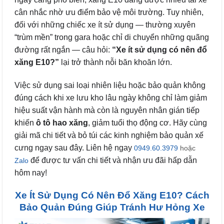
cân nhắc nhờ ưu điểm bảo vệ môi trường. Tuy nhiên,
đối với những chiếc xe ít sử dụng — thường xuyên
“trùm mền” trong gara hoặc chỉ di chuyển những quãng
đường rất ngắn — câu hỏi:
“Xe ít sử dụng có nên đổ
xăng E10?”
lại trở thành nỗi băn khoăn lớn.
Việc sử dụng sai loại nhiên liệu hoặc bảo quản không
đúng cách khi xe lưu kho lâu ngày không chỉ làm giảm
hiệu suất vận hành mà còn là nguyên nhân gián tiếp
khiến
ô tô hao xăng
, giảm tuổi thọ động cơ. Hãy cùng
giải mã chi tiết và bỏ túi các kinh nghiệm bảo quản xế
cưng ngay sau đây. Liên hệ ngay
0949.60.3979
hoặc
để được tư vấn chi tiết và nhận ưu đãi hấp dẫn
Zalo
hôm nay!
Xe Ít Sử Dụng Có Nên Đổ Xăng E10? Cách
Bảo Quản Đúng Giúp Tránh Hư Hỏng Xe