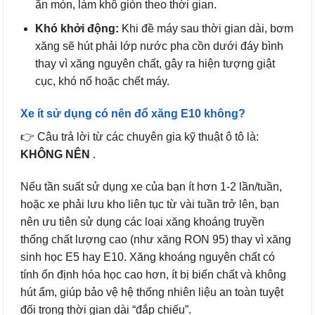
ăn mòn, làm khô giòn theo thời gian.
Khó khởi động:
Khi đề máy sau thời gian dài, bơm
xăng sẽ hút phải lớp nước pha cồn dưới đáy bình
thay vì xăng nguyên chất, gây ra hiện tượng giật
cục, khó nổ hoặc chết máy.
Xe ít sử dụng có nên đổ xăng E10 không?
👉 Câu trả lời từ các chuyên gia kỹ thuật ô tô là:
KHÔNG NÊN
.
Nếu tần suất sử dụng xe của bạn ít hơn 1-2 lần/tuần,
hoặc xe phải lưu kho liên tục từ vài tuần trở lên, bạn
nên ưu tiên sử dụng các loại xăng khoáng truyền
thống chất lượng cao (như xăng RON 95) thay vì xăng
sinh học E5 hay E10. Xăng khoáng nguyên chất có
tính ổn định hóa học cao hơn, ít bị biến chất và không
hút ẩm, giúp bảo vệ hệ thống nhiên liệu an toàn tuyệt
đối trong thời gian dài “đắp chiếu”.