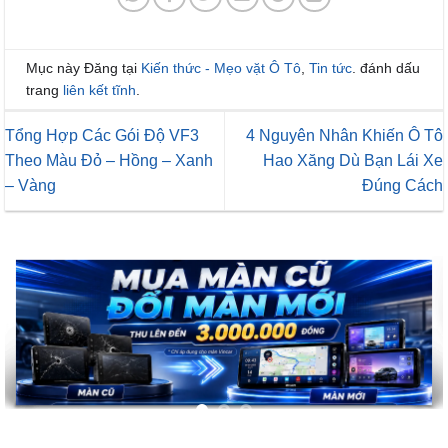
Mục này Đăng tại
Kiến thức - Mẹo vặt Ô Tô
,
Tin tức
. đánh dấu
trang
liên kết tĩnh
.
Tổng Hợp Các Gói Độ VF3
4 Nguyên Nhân Khiến Ô Tô
Theo Màu Đỏ – Hồng – Xanh
Hao Xăng Dù Bạn Lái Xe
– Vàng
Đúng Cách