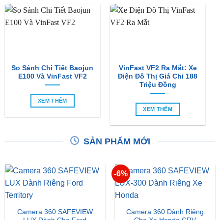
So Sánh Chi Tiết Baojun
VinFast VF2 Ra Mắt: Xe
E100 Và VinFast VF2
Điện Đô Thị Giá Chỉ 188
Triệu Đồng
XEM THÊM
XEM THÊM
SẢN PHẨM MỚI
-6%
Camera 360 SAFEVIEW
Camera 360 Dành Riêng