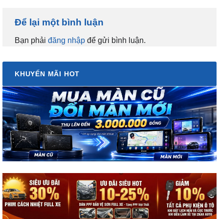
Để lại một bình luận
Bạn phải
đăng nhập
để gửi bình luận.
KHUYẾN MÃI HOT