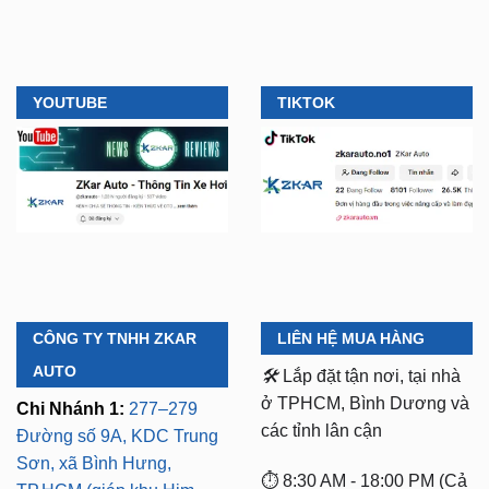
YOUTUBE
TIKTOK
CÔNG TY TNHH ZKAR
LIÊN HỆ MUA HÀNG
AUTO
🛠️
Lắp đặt tận nơi, tại nhà
ở TPHCM, Bình Dương và
Chi Nhánh 1:
277–279
các tỉnh lân cận
Đường số 9A, KDC Trung
Sơn, xã Bình Hưng,
⏱️ 8:30 AM - 18:00 PM (Cả