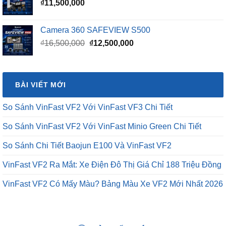
₫
11,500,000
Camera 360 SAFEVIEW S500
Giá
Giá
₫
16,500,000
₫
12,500,000
gốc
hiện
là:
tại
₫16,500,000.
là:
BÀI VIẾT MỚI
₫12,500,000.
So Sánh VinFast VF2 Với VinFast VF3 Chi Tiết
So Sánh VinFast VF2 Với VinFast Minio Green Chi Tiết
So Sánh Chi Tiết Baojun E100 Và VinFast VF2
VinFast VF2 Ra Mắt: Xe Điện Đô Thị Giá Chỉ 188 Triệu Đồng
VinFast VF2 Có Mấy Màu? Bảng Màu Xe VF2 Mới Nhất 2026