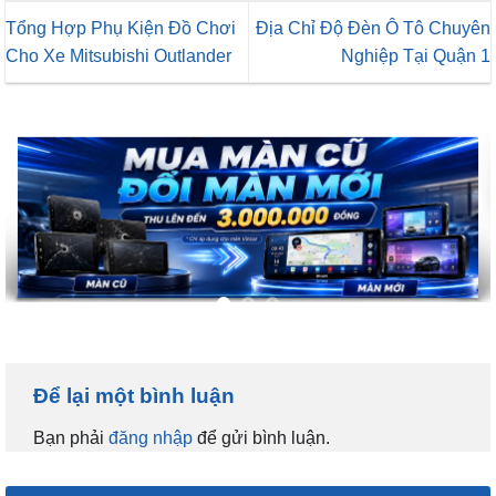
Tổng Hợp Phụ Kiện Đồ Chơi
Địa Chỉ Độ Đèn Ô Tô Chuyên
Cho Xe Mitsubishi Outlander
Nghiệp Tại Quận 1
Để lại một bình luận
Bạn phải
đăng nhập
để gửi bình luận.