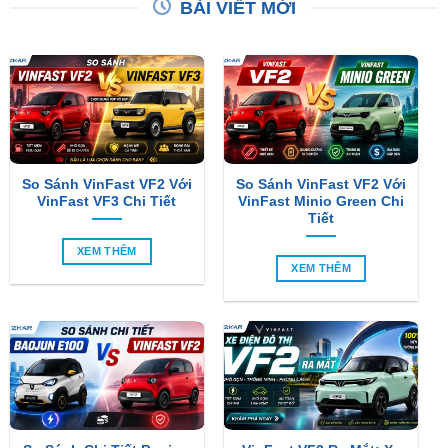
BÀI VIẾT MỚI
So Sánh VinFast VF2 Với
So Sánh VinFast VF2 Với
VinFast VF3 Chi Tiết
VinFast Minio Green Chi
Tiết
XEM THÊM
XEM THÊM