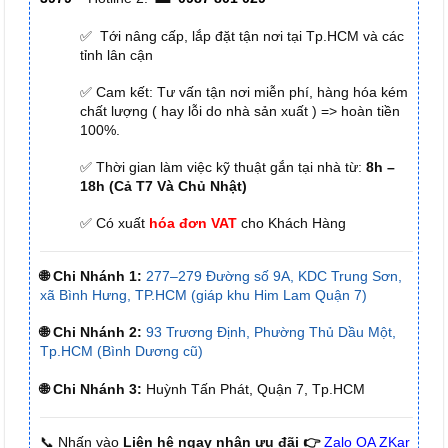
✅ Tới nâng cấp, lắp đặt tận nơi tại Tp.HCM và các
tỉnh lân cận
✅ Cam kết: Tư vấn tận nơi miễn phí, hàng hóa kém
chất lượng ( hay lỗi do nhà sản xuất ) => hoàn tiền
100%.
✅ Thời gian làm việc kỹ thuật gắn tại nhà từ:
8h –
18h (Cả T7 Và Chủ Nhật)
✅ Có xuất
hóa đơn VAT
cho Khách Hàng
🌐 Chi Nhánh 1:
277–279 Đường số 9A, KDC Trung Sơn,
xã Bình Hưng, TP.HCM (giáp khu Him Lam Quận 7)
🌐 Chi Nhánh 2:
93 Trương Định, Phường Thủ Dầu Một,
Tp.HCM (Bình Dương cũ)
🌐 Chi Nhánh 3:
Huỳnh Tấn Phát, Quận 7, Tp.HCM
📞 Nhấn vào
Liên hệ ngay nhận ưu đãi 👉
Zalo OA ZKar