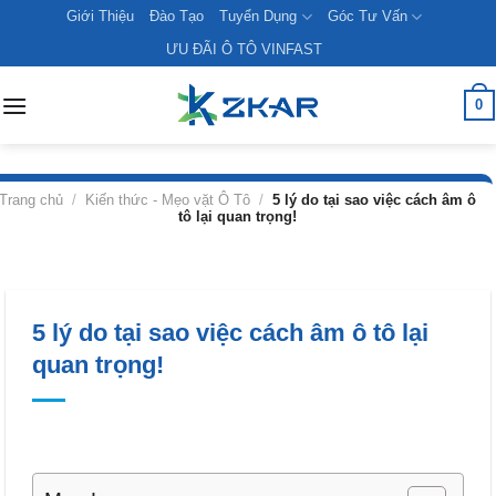
Skip
Giới Thiệu
Đào Tạo
Tuyển Dụng
Góc Tư Vấn
to
ƯU ĐÃI Ô TÔ VINFAST
content
0
Trang chủ
/
Kiến thức - Mẹo vặt Ô Tô
/
5 lý do tại sao việc cách âm ô
tô lại quan trọng!
5 lý do tại sao việc cách âm ô tô lại
quan trọng!