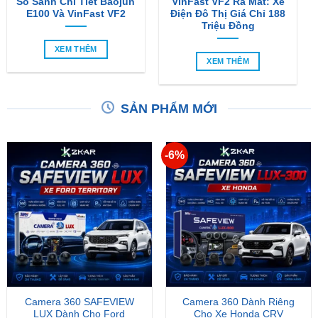
So Sánh Chi Tiết Baojun
VinFast VF2 Ra Mắt: Xe
E100 Và VinFast VF2
Điện Đô Thị Giá Chỉ 188
Triệu Đồng
XEM THÊM
XEM THÊM
SẢN PHẨM MỚI
-6%
Camera 360 SAFEVIEW
Camera 360 Dành Riêng
LUX Dành Cho Ford
Cho Xe Honda CRV