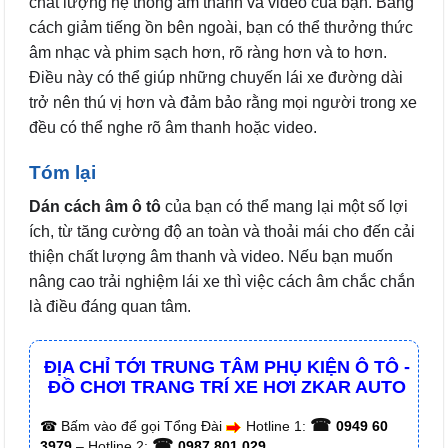
chất lượng hệ thống âm thanh và video của bạn. Bằng
cách giảm tiếng ồn bên ngoài, bạn có thể thưởng thức
âm nhạc và phim sạch hơn, rõ ràng hơn và to hơn.
Điều này có thể giúp những chuyến lái xe đường dài
trở nên thú vị hơn và đảm bảo rằng mọi người trong xe
đều có thể nghe rõ âm thanh hoặc video.
Tóm lại
Dán cách âm ô tô
của bạn có thể mang lại một số lợi
ích, từ tăng cường độ an toàn và thoải mái cho đến cải
thiện chất lượng âm thanh và video. Nếu bạn muốn
nâng cao trải nghiệm lái xe thì việc cách âm chắc chắn
là điều đáng quan tâm.
ĐỊA CHỈ TỚI TRUNG TÂM PHỤ KIỆN Ô TÔ -
ĐỒ CHƠI TRANG TRÍ XE HƠI ZKAR AUTO
☎
☎
Bấm vào để gọi Tổng Đài
Hotline 1:
0949 60
☎
3979
– Hotline 2:
0987 801 029