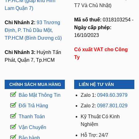
TP.HCM (giáp khu Him
T7 Và Chủ Nhật)
Lam Quận 7)
Mã số thuế:
0318103254 -
Chi Nhánh 2:
93 Trương
Ngày cấp phép:
Định, P. Thủ Dầu Một,
16/10/2023
TP.HCM (Bình Dương cũ)
Có xuất VAT cho Công
Chi Nhánh 3:
Huỳnh Tấn
Ty
Phát, Quận 7, Tp.HCM
CHÍNH SÁCH MUA HÀNG
LIÊN HỆ TƯ VẤN
Bảo Mật Thông Tin
Zalo 1:
0949.60.3979
Đổi Trả Hàng
Zalo 2:
0987.801.029
Thanh Toán
Kỹ Thuật Có Kinh
Nghiệm
Vận Chuyển
Hỗ Trợ: 24/7
Bảo hành