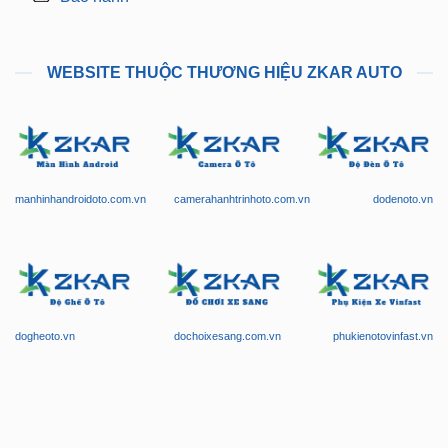
WEBSITE THUỘC THƯƠNG HIỆU ZKAR AUTO
manhinhandroidoto.com.vn
camerahanhtrinhoto.com.vn
dodenoto.vn
dogheoto.vn
dochoixesang.com.vn
phukienotovinfast.vn