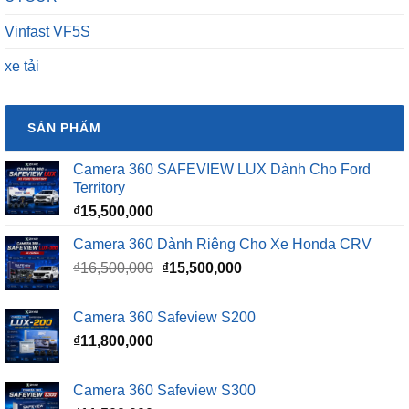
Vinfast VF5S
xe tải
SẢN PHẨM
Camera 360 SAFEVIEW LUX Dành Cho Ford
Territory
₫
15,500,000
Camera 360 Dành Riêng Cho Xe Honda CRV
Giá
Giá
₫
16,500,000
₫
15,500,000
gốc
hiện
là:
tại
Camera 360 Safeview S200
₫16,500,000.
là:
₫
11,800,000
₫15,500,000.
Camera 360 Safeview S300