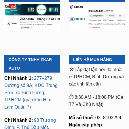
CÔNG TY TNHH ZKAR
LIÊN HỆ MUA HÀNG
AUTO
🛠️
Lắp đặt tận nơi, tại nhà
ở TPHCM, Bình Dương và
Chi Nhánh 1:
277–279
các tỉnh lân cận
Đường số 9A, KDC Trung
Sơn, xã Bình Hưng,
⏱️ 8:30 AM - 18:00 PM (Cả
TP.HCM (giáp khu Him
T7 Và Chủ Nhật)
Lam Quận 7)
Mã số thuế:
0318103254 -
Chi Nhánh 2:
93 Trương
Ngày cấp phép:
Định, P. Thủ Dầu Một,
16/10/2023
TP.HCM (Bình Dương cũ)