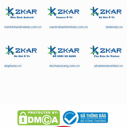
manhinhandroidoto.com.vn
camerahanhtrinhoto.com.vn
dodenoto.vn
dogheoto.vn
dochoixesang.com.vn
phukienotovinfast.vn