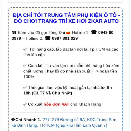
ĐỊA CHỈ TỚI TRUNG TÂM PHỤ KIỆN Ô TÔ -
ĐỒ CHƠI TRANG TRÍ XE HƠI ZKAR AUTO
☎
☎
Bấm vào để gọi Tổng Đài
Hotline 1:
0949 60
☎
3979
– Hotline 2:
0987 801 029
✅ Tới nâng cấp, lắp đặt tận nơi tại Tp.HCM và các
tỉnh lân cận
✅ Cam kết: Tư vấn tận nơi miễn phí, hàng hóa kém
chất lượng ( hay lỗi do nhà sản xuất ) => hoàn tiền
100%.
✅ Thời gian làm việc kỹ thuật gắn tại nhà từ:
8h –
18h (Cả T7 Và Chủ Nhật)
✅ Có xuất
hóa đơn VAT
cho Khách Hàng
🌐 Chi Nhánh 1:
277–279 Đường số 9A, KDC Trung Sơn,
xã Bình Hưng, TP.HCM (giáp khu Him Lam Quận 7)