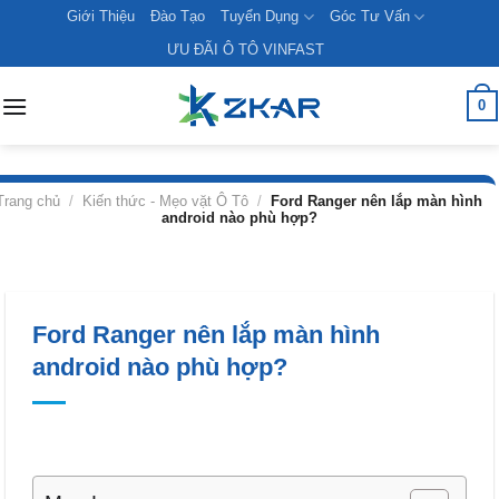
Skip
Giới Thiệu
Đào Tạo
Tuyển Dụng
Góc Tư Vấn
to
ƯU ĐÃI Ô TÔ VINFAST
content
0
Trang chủ
/
Kiến thức - Mẹo vặt Ô Tô
/
Ford Ranger nên lắp màn hình
android nào phù hợp?
Ford Ranger nên lắp màn hình
android nào phù hợp?