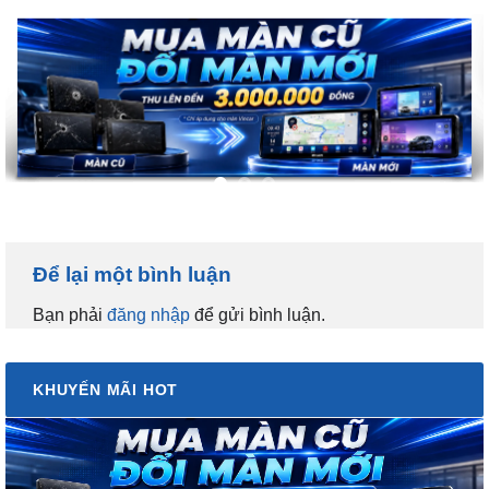
Để lại một bình luận
Bạn phải
đăng nhập
để gửi bình luận.
KHUYẾN MÃI HOT