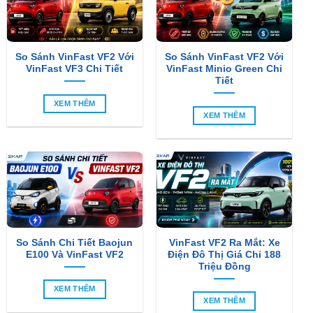
So Sánh VinFast VF2 Với
So Sánh VinFast VF2 Với
VinFast VF3 Chi Tiết
VinFast Minio Green Chi
Tiết
XEM THÊM
XEM THÊM
So Sánh Chi Tiết Baojun
VinFast VF2 Ra Mắt: Xe
E100 Và VinFast VF2
Điện Đô Thị Giá Chỉ 188
Triệu Đồng
XEM THÊM
XEM THÊM
SẢN PHẨM MỚI