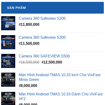
Camera 360 Safeview S200
₫
11,800,000
Camera 360 Safeview S300
₫
11,500,000
Camera 360 SAFEVIEW S500
Giá
Giá
₫
16,500,000
₫
12,500,000
gốc
hiện
là:
tại
Màn Hình Android TMAS 10.33 Inch Cho VinFast
₫16,500,000.
là:
Minio Green
₫12,500,000.
₫
8,000,000
Màn Hình Android TMAS 10.33 Dành Cho VinFast
VF2
₫
8,000,000