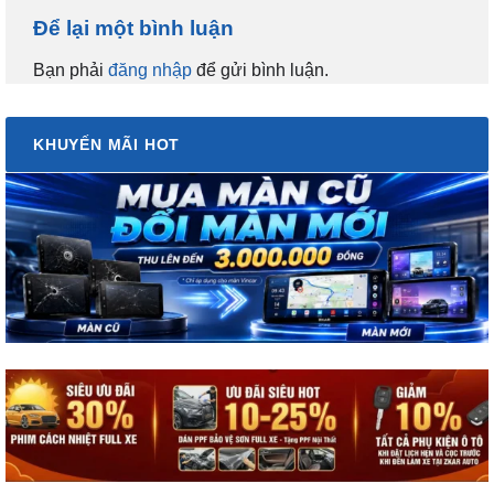
Để lại một bình luận
Bạn phải
đăng nhập
để gửi bình luận.
KHUYẾN MÃI HOT