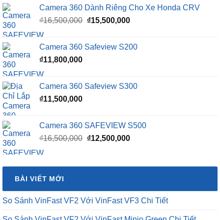
Camera 360 Dành Riêng Cho Xe Honda CRV
Giá
Giá
₫
16,500,000
₫
15,500,000
gốc
hiện
là:
tại
Camera 360 Safeview S200
₫16,500,000.
là:
₫
11,800,000
₫15,500,000.
Camera 360 Safeview S300
₫
11,500,000
Camera 360 SAFEVIEW S500
Giá
Giá
₫
16,500,000
₫
12,500,000
gốc
hiện
là:
tại
₫16,500,000.
là:
BÀI VIẾT MỚI
₫12,500,000.
So Sánh VinFast VF2 Với VinFast VF3 Chi Tiết
So Sánh VinFast VF2 Với VinFast Minio Green Chi Tiết