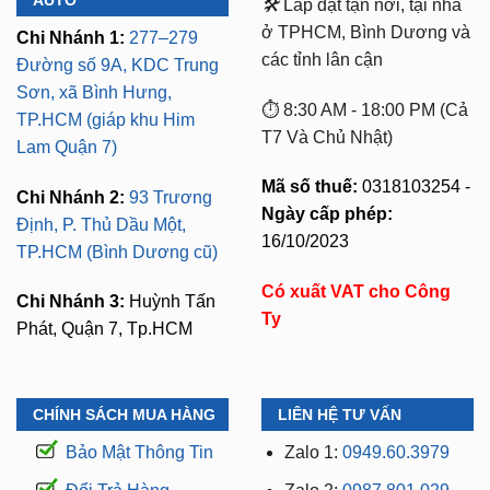
🛠️
Lắp đặt tận nơi, tại nhà
ở TPHCM, Bình Dương và
Chi Nhánh 1:
277–279
các tỉnh lân cận
Đường số 9A, KDC Trung
Sơn, xã Bình Hưng,
⏱️ 8:30 AM - 18:00 PM (Cả
TP.HCM (giáp khu Him
T7 Và Chủ Nhật)
Lam Quận 7)
Mã số thuế:
0318103254 -
Chi Nhánh 2:
93 Trương
Ngày cấp phép:
Định, P. Thủ Dầu Một,
16/10/2023
TP.HCM (Bình Dương cũ)
Có xuất VAT cho Công
Chi Nhánh 3:
Huỳnh Tấn
Ty
Phát, Quận 7, Tp.HCM
CHÍNH SÁCH MUA HÀNG
LIÊN HỆ TƯ VẤN
Bảo Mật Thông Tin
Zalo 1:
0949.60.3979