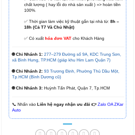
chất lượng ( hay lỗi do nhà sản xuất ) => hoàn tiền
100%.
✅ Thời gian làm việc kỹ thuật gắn tại nhà từ:
8h –
18h (Cả T7 Và Chủ Nhật)
✅ Có xuất
hóa đơn VAT
cho Khách Hàng
🌐 Chi Nhánh 1:
277–279 Đường số 9A, KDC Trung Sơn,
xã Bình Hưng, TP.HCM (giáp khu Him Lam Quận 7)
🌐 Chi Nhánh 2:
93 Trương Định, Phường Thủ Dầu Một,
Tp.HCM (Bình Dương cũ)
🌐 Chi Nhánh 3:
Huỳnh Tấn Phát, Quận 7, Tp.HCM
📞 Nhấn vào
Liên hệ ngay nhận ưu đãi 👉
Zalo OA ZKar
Auto