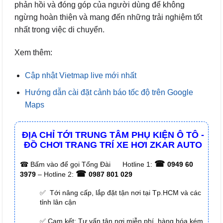
phản hồi và đóng góp của người dùng để không
ngừng hoàn thiện và mang đến những trải nghiệm tốt
nhất trong việc di chuyển.
Xem thêm:
Cập nhật Vietmap live mới nhất
Hướng dẫn cài đặt cảnh báo tốc độ trên Google
Maps
ĐỊA CHỈ TỚI TRUNG TÂM PHỤ KIỆN Ô TÔ -
ĐỒ CHƠI TRANG TRÍ XE HƠI ZKAR AUTO
☎
☎
Bấm vào để gọi Tổng Đài
Hotline 1:
0949 60
☎
3979
– Hotline 2:
0987 801 029
✅ Tới nâng cấp, lắp đặt tận nơi tại Tp.HCM và các
tỉnh lân cận
✅ Cam kết: Tư vấn tận nơi miễn phí, hàng hóa kém