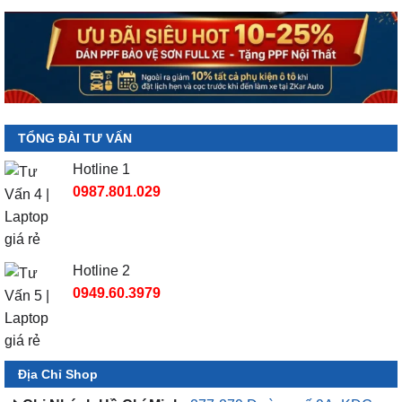
TỔNG ĐÀI TƯ VẤN
Hotline 1
0987.801.029
Hotline 2
0949.60.3979
Địa Chỉ Shop