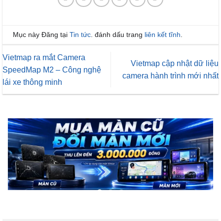
Mục này Đăng tại
Tin tức
. đánh dấu trang
liên kết tĩnh
.
Vietmap ra mắt Camera
Vietmap cập nhật dữ liệu
SpeedMap M2 – Công nghệ
camera hành trình mới nhất
lái xe thông minh