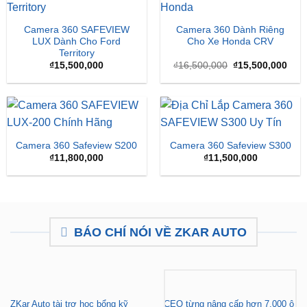
Camera 360 SAFEVIEW
Camera 360 Dành Riêng
LUX Dành Cho Ford
Cho Xe Honda CRV
Territory
Giá
Giá
₫
15,500,000
₫
16,500,000
₫
15,500,000
gốc
hiện
là:
tại
₫16,500,000.
là:
₫15,
Camera 360 Safeview S200
Camera 360 Safeview S300
₫
11,800,000
₫
11,500,000
BÁO CHÍ NÓI VỀ ZKAR AUTO
ZKar Auto tài trợ học bổng kỹ
CEO từng nâng cấp hơn 7.000 ô