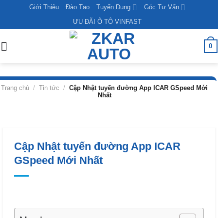
Skip
Giới Thiệu
Đào Tạo
Tuyển Dụng
Góc Tư Vấn
to
ƯU ĐÃI Ô TÔ VINFAST
content
0
Trang chủ
/
Tin tức
/
Cập Nhật tuyến đường App ICAR GSpeed Mới
Nhất
Cập Nhật tuyến đường App ICAR
GSpeed Mới Nhất