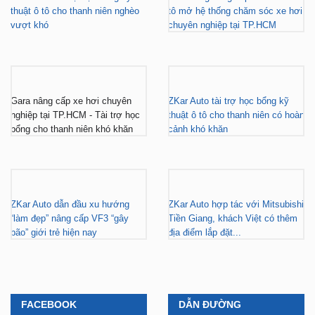
thuật ô tô cho thanh niên nghèo
tô mở hệ thống chăm sóc xe hơi
vượt khó
chuyên nghiệp tại TP.HCM
Gara nâng cấp xe hơi chuyên
ZKar Auto tài trợ học bổng kỹ
nghiệp tại TP.HCM - Tài trợ học
thuật ô tô cho thanh niên có hoàn
bổng cho thanh niên khó khăn
cảnh khó khăn
ZKar Auto dẫn đầu xu hướng
ZKar Auto hợp tác với Mitsubishi
“làm đẹp” nâng cấp VF3 “gây
Tiền Giang, khách Việt có thêm
bão” giới trẻ hiện nay
địa điểm lắp đặt...
FACEBOOK
DẪN ĐƯỜNG