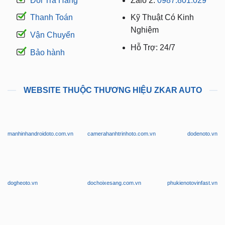
Đổi Trả Hàng
Zalo 2:
0987.801.029
Thanh Toán
Kỹ Thuật Có Kinh
Nghiệm
Vận Chuyển
Hỗ Trợ: 24/7
Bảo hành
WEBSITE THUỘC THƯƠNG HIỆU ZKAR AUTO
manhinhandroidoto.com.vn
camerahanhtrinhoto.com.vn
dodenoto.vn
dogheoto.vn
dochoixesang.com.vn
phukienotovinfast.vn