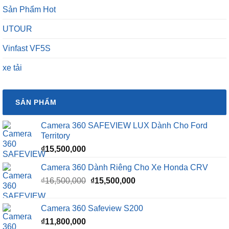
Sản Phẩm Hot
UTOUR
Vinfast VF5S
xe tải
SẢN PHẨM
Camera 360 SAFEVIEW LUX Dành Cho Ford
Territory
₫
15,500,000
Camera 360 Dành Riêng Cho Xe Honda CRV
Giá
Giá
₫
16,500,000
₫
15,500,000
gốc
hiện
là:
tại
Camera 360 Safeview S200
₫16,500,000.
là:
₫
11,800,000
₫15,500,000.