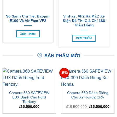
So Sánh Chi Tiết Baojun
VinFast VF2 Ra Mắt: Xe
E100 Và VinFast VF2
Điện Đô Thị Giá Chỉ 188
Triệu Đồng
XEM THÊM
XEM THÊM
SẢN PHẨM MỚI
-6%
Camera 360 SAFEVIEW
Camera 360 Dành Riêng
LUX Dành Cho Ford
Cho Xe Honda CRV
Territory
Giá
Giá
₫
15,500,000
₫
16,500,000
₫
15,500,000
gốc
hiện
là:
tại
₫16,500,000.
là: