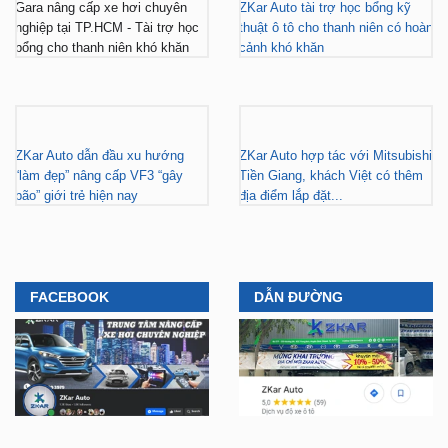
Gara nâng cấp xe hơi chuyên
ZKar Auto tài trợ học bổng kỹ
nghiệp tại TP.HCM - Tài trợ học
thuật ô tô cho thanh niên có hoàn
bổng cho thanh niên khó khăn
cảnh khó khăn
ZKar Auto dẫn đầu xu hướng
ZKar Auto hợp tác với Mitsubishi
“làm đẹp” nâng cấp VF3 “gây
Tiền Giang, khách Việt có thêm
bão” giới trẻ hiện nay
địa điểm lắp đặt...
FACEBOOK
DẪN ĐƯỜNG