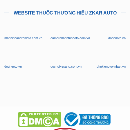
WEBSITE THUỘC THƯƠNG HIỆU ZKAR AUTO
manhinhandroidoto.com.vn
camerahanhtrinhoto.com.vn
dodenoto.vn
dogheoto.vn
dochoixesang.com.vn
phukienotovinfast.vn