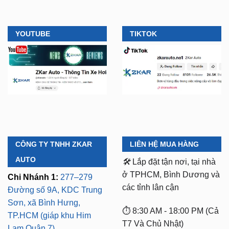
YOUTUBE
TIKTOK
CÔNG TY TNHH ZKAR
LIÊN HỆ MUA HÀNG
AUTO
🛠️
Lắp đặt tận nơi, tại nhà
ở TPHCM, Bình Dương và
Chi Nhánh 1:
277–279
các tỉnh lân cận
Đường số 9A, KDC Trung
Sơn, xã Bình Hưng,
⏱️ 8:30 AM - 18:00 PM (Cả
TP.HCM (giáp khu Him
T7 Và Chủ Nhật)
Lam Quận 7)