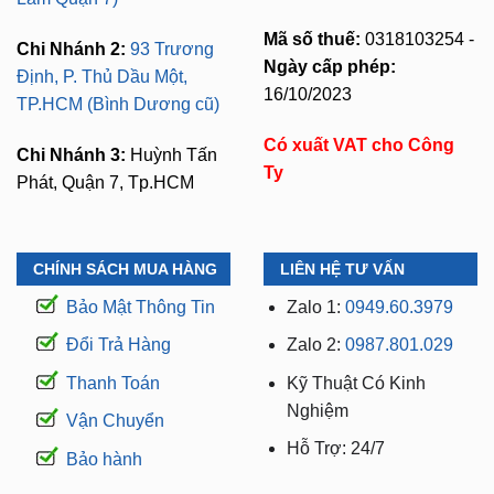
Mã số thuế:
0318103254 -
Chi Nhánh 2:
93 Trương
Ngày cấp phép:
Định, P. Thủ Dầu Một,
16/10/2023
TP.HCM (Bình Dương cũ)
Có xuất VAT cho Công
Chi Nhánh 3:
Huỳnh Tấn
Ty
Phát, Quận 7, Tp.HCM
CHÍNH SÁCH MUA HÀNG
LIÊN HỆ TƯ VẤN
Bảo Mật Thông Tin
Zalo 1:
0949.60.3979
Đổi Trả Hàng
Zalo 2:
0987.801.029
Thanh Toán
Kỹ Thuật Có Kinh
Nghiệm
Vận Chuyển
Hỗ Trợ: 24/7
Bảo hành