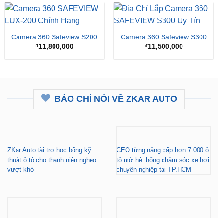
₫15,
Camera 360 Safeview S200
Camera 360 Safeview S300
₫
11,800,000
₫
11,500,000
BÁO CHÍ NÓI VỀ ZKAR AUTO
ZKar Auto tài trợ học bổng kỹ
CEO từng nâng cấp hơn 7.000 ô
thuật ô tô cho thanh niên nghèo
tô mở hệ thống chăm sóc xe hơi
vượt khó
chuyên nghiệp tại TP.HCM