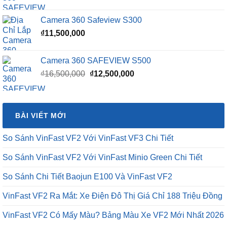
Camera 360 Safeview S300
₫
11,500,000
Camera 360 SAFEVIEW S500
Giá
Giá
₫
16,500,000
₫
12,500,000
gốc
hiện
là:
tại
₫16,500,000.
là:
BÀI VIẾT MỚI
₫12,500,000.
So Sánh VinFast VF2 Với VinFast VF3 Chi Tiết
So Sánh VinFast VF2 Với VinFast Minio Green Chi Tiết
So Sánh Chi Tiết Baojun E100 Và VinFast VF2
VinFast VF2 Ra Mắt: Xe Điện Đô Thị Giá Chỉ 188 Triệu Đồng
VinFast VF2 Có Mấy Màu? Bảng Màu Xe VF2 Mới Nhất 2026