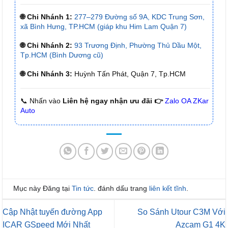
🌐 Chi Nhánh 1:
277–279 Đường số 9A, KDC Trung Sơn,
xã Bình Hưng, TP.HCM (giáp khu Him Lam Quận 7)
🌐 Chi Nhánh 2:
93 Trương Định, Phường Thủ Dầu Một,
Tp.HCM (Bình Dương cũ)
🌐 Chi Nhánh 3:
Huỳnh Tấn Phát, Quận 7, Tp.HCM
📞 Nhấn vào
Liên hệ ngay nhận ưu đãi 👉
Zalo OA ZKar
Auto
Mục này Đăng tại
Tin tức
. đánh dấu trang
liên kết tĩnh
.
Cập Nhật tuyến đường App
So Sánh Utour C3M Với
ICAR GSpeed Mới Nhất
Azcam G1 4K