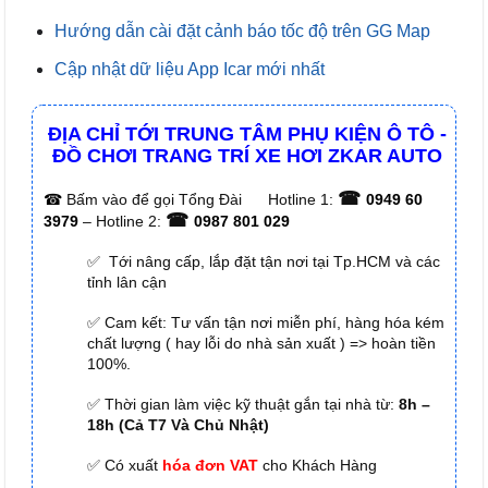
Hướng dẫn cài đặt cảnh báo tốc độ trên GG Map
Cập nhật dữ liệu App Icar mới nhất
ĐỊA CHỈ TỚI TRUNG TÂM PHỤ KIỆN Ô TÔ -
ĐỒ CHƠI TRANG TRÍ XE HƠI ZKAR AUTO
☎
☎
Bấm vào để gọi Tổng Đài
Hotline 1:
0949 60
☎
3979
– Hotline 2:
0987 801 029
✅ Tới nâng cấp, lắp đặt tận nơi tại Tp.HCM và các
tỉnh lân cận
✅ Cam kết: Tư vấn tận nơi miễn phí, hàng hóa kém
chất lượng ( hay lỗi do nhà sản xuất ) => hoàn tiền
100%.
✅ Thời gian làm việc kỹ thuật gắn tại nhà từ:
8h –
18h (Cả T7 Và Chủ Nhật)
✅ Có xuất
hóa đơn VAT
cho Khách Hàng