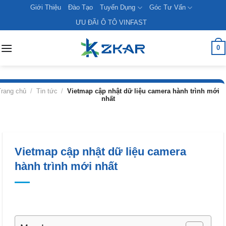
Skip
Giới Thiệu
Đào Tạo
Tuyển Dụng
Góc Tư Vấn
to
ƯU ĐÃI Ô TÔ VINFAST
content
0
Trang chủ
/
Tin tức
/
Vietmap cập nhật dữ liệu camera hành trình mới
nhất
Vietmap cập nhật dữ liệu camera
hành trình mới nhất