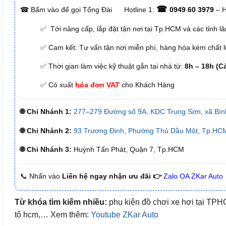
☎
☎
Bấm vào để gọi Tổng Đài
Hotline 1:
0949 60 3979
– H
✅ Tới nâng cấp, lắp đặt tận nơi tại Tp.HCM và các tỉnh l
✅ Cam kết: Tư vấn tận nơi miễn phí, hàng hóa kém chất lư
✅ Thời gian làm việc kỹ thuật gắn tại nhà từ:
8h – 18h (C
✅ Có xuất
hóa đơn VAT
cho Khách Hàng
🌐 Chi Nhánh 1:
277–279 Đường số 9A, KDC Trung Sơn, xã Bìn
🌐 Chi Nhánh 2:
93 Trương Định, Phường Thủ Dầu Một, Tp.HCM
🌐 Chi Nhánh 3:
Huỳnh Tấn Phát, Quận 7, Tp.HCM
📞 Nhấn vào
Liên hệ ngay nhận ưu đãi 👉
Zalo OA ZKar Auto
Từ khóa tìm kiếm nhiều:
phụ kiện đồ chơi xe hơi tại TPHC
tô hcm,… Xem thêm:
Youtube ZKar Auto