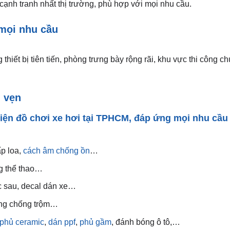
ạnh tranh nhất thị trường, phù hợp với mọi nhu cầu.
 mọi nhu cầu
hiết bị tiên tiến, phòng trưng bày rộng rãi, khu vực thi công c
n vẹn
ện đồ chơi xe hơi tại TPHCM, đáp ứng mọi nhu cầu
ấp loa,
cách âm chống ồn
…
ng thể thao…
ớc sau, decal dán xe…
hống chống trộm…
phủ ceramic
,
dán ppf
,
phủ gầm
, đánh bóng ô tô,…