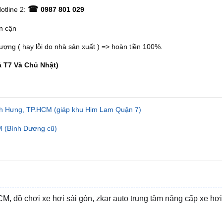
☎
otline 2:
0987 801 029
ân cận
ợng ( hay lỗi do nhà sản xuất ) => hoàn tiền 100%.
ả T7 Và Chủ Nhật)
h Hưng, TP.HCM (giáp khu Him Lam Quận 7)
 (Bình Dương cũ)
M, đồ chơi xe hơi sài gòn, zkar auto trung tâm nâng cấp xe hơi