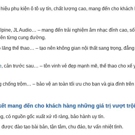
hiệu phụ kiện ô tô uy tín, chất lượng cao, mang đến cho khách
z, Alpine, JL Audio… – mang đến trải nghiệm âm nhạc đỉnh cao, s
trên từng cung đường.
vô lăng thể thao… – tạo nên không gian nội thất sang trọng, đẳn
e
, cản trước sau… – tôn vinh vẻ đẹp mạnh mẽ, thể thao cho xế 
ống chống trộm… – bảo vệ an toàn tối ưu cho bạn và gia đình trê
ết mang đến cho khách hàng những giá trị vượt trộ
 có nguồn gốc xuất xứ rõ ràng, bảo hành uy tín.
được đào tạo bài bản, tận tâm, chu đáo, tư vấn nhiệt tình.