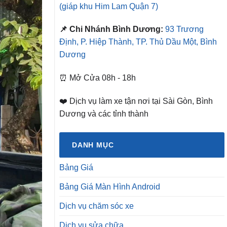
(giáp khu Him Lam Quận 7)
📌 Chi Nhánh Bình Dương:
93 Trương
Định, P. Hiệp Thành, TP. Thủ Dầu Một, Bình
Dương
⏰ Mở Cửa 08h - 18h
❤️ Dịch vụ làm xe tận nơi tại Sài Gòn, Bình
Dương và các tỉnh thành
DANH MỤC
Bảng Giá
Bảng Giá Màn Hình Android
Dịch vụ chăm sóc xe
Dịch vụ sửa chữa