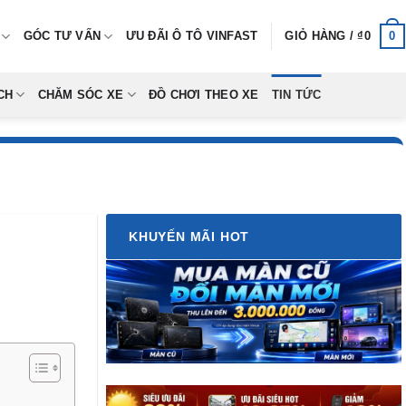
0
GÓC TƯ VẤN
ƯU ĐÃI Ô TÔ VINFAST
GIỎ HÀNG /
₫
0
CH
CHĂM SÓC XE
ĐỒ CHƠI THEO XE
TIN TỨC
KHUYẾN MÃI HOT