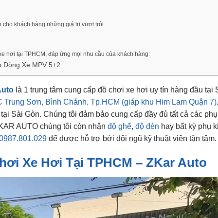
cho khách hàng những giá trị vượt trội
xe hơi tại TPHCM, đáp ứng mọi nhu cầu của khách hàng:
o Dòng Xe MPV 5+2
Auto
là 1 trung tâm cung cấp đồ chơi xe hơi uy tín hàng đầu tại
 Trung Sơn, Bình Chánh, Tp.HCM (giáp khu Him Lam Quận 7)
ô tại Sài Gòn. Chúng tôi đảm bảo cung cấp đầy đủ tất cả các phụ
i ZKAR AUTO chúng tôi còn nhận
độ ghế
,
độ đèn
hay bất kỳ phụ k
0987.801.029
để được hỗ trợ bởi đội ngũ kỹ thuật viên tận tâm.
hơi Xe Hơi Tại TPHCM – ZKar Auto