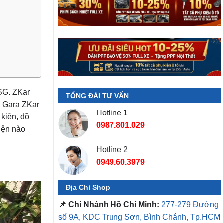
 SG. ZKar
TỔNG ĐÀI TƯ VẤN
. Gara ZKar
Hotline 1
 kiện, đồ
0987.801.029
iện nào
Hotline 2
0949.60.3979
Địa Chỉ Shop
📌 Chi Nhánh Hồ Chí Minh:
277-279 Đường
số 9A, KDC Trung Sơn, Bình Chánh, Tp.HCM