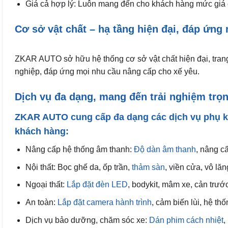
Giá cả hợp lý: Luôn mang đến cho khách hàng mức giá c
Cơ sở vật chất – hạ tầng hiện đại, đáp ứng
ZKAR AUTO sở hữu hệ thống cơ sở vật chất hiện đại, trang t
nghiệp, đáp ứng mọi nhu cầu nâng cấp cho xế yêu.
Dịch vụ đa dạng, mang đến trải nghiệm trọ
ZKAR AUTO cung cấp đa dạng các dịch vụ phụ ki
khách hàng:
Nâng cấp hệ thống âm thanh:
Độ dàn âm thanh
, nâng c
Nội thất: Bọc ghế da, ốp trần,
thảm sàn
, viền cửa, vô lă
Ngoại thất:
Lắp đặt đèn LED
, bodykit, mâm xe, cản trư
An toàn:
Lắp đặt camera hành trình
, cảm biến lùi, hệ t
Dịch vụ bảo dưỡng, chăm sóc xe:
Dán phim cách nhiệt
,