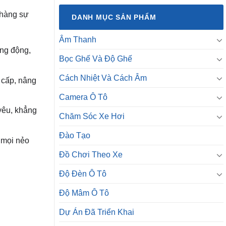
 hàng sự
DANH MỤC SẢN PHẨM
Âm Thanh
ống động,
Bọc Ghế Và Độ Ghế
Cách Nhiệt Và Cách Âm
g cấp, nâng
Camera Ô Tô
yêu, khẳng
Chăm Sóc Xe Hơi
Đào Tạo
n mọi nẻo
Đồ Chơi Theo Xe
Độ Đèn Ô Tô
i
Độ Mâm Ô Tô
Dự Án Đã Triển Khai