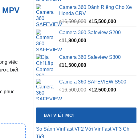
Camera 360 Dành Riêng Cho Xe
e MPV
Honda CRV
Giá
Giá
₫
16,500,000
₫
15,500,000
gốc
hiện
Camera 360 Safeview S200
là:
tại
₫
11,800,000
₫16,500,000.
là:
₫15,500,0
Camera 360 Safeview S300
ong việc
₫
11,500,000
được biết
Camera 360 SAFEVIEW S500
Giá
Giá
₫
16,500,000
₫
12,500,000
ắc phục
gốc
hiện
là:
tại
₫16,500,000.
là:
BÀI VIẾT MỚI
₫12,500,0
So Sánh VinFast VF2 Với VinFast VF3 Chi
Tiết