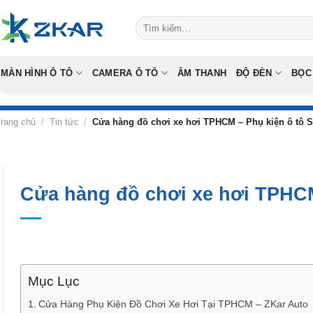
Skip
Tìm
to
kiếm:
content
MÀN HÌNH Ô TÔ
CAMERA Ô TÔ
ÂM THANH
ĐỘ ĐÈN
BỌC
rang chủ
/
Tin tức
/
Cửa hàng đồ chơi xe hơi TPHCM – Phụ kiện ô tô 
Cửa hàng đồ chơi xe hơi TPHCM
Mục Lục
Cửa Hàng Phụ Kiện Đồ Chơi Xe Hơi Tại TPHCM – ZKar Auto