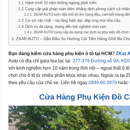
Hành trình 10 năm không ngừng phát triển
Cung cấp giải pháp toàn diện, khẳng định phong cách cá nhân
ZKAR AUTO luôn đặt chữ tín lên hàng đầu, cam kết mang đến 
Cơ sở vật chất – hạ tầng hiện đại, đáp ứng mọi nhu cầu
Dịch vụ đa dạng, mang đến trải nghiệm trọn vẹn
ZKAR AUTO cung cấp đa dạng các dịch vụ phụ kiện đồ chơi 
ZKAR AUTO – Dẫn Đầu Xu Hướng Cải Tiến Hàng Ghế Ba Ch
Bạn đang kiếm cửa hàng phụ kiện ô tô tại HCM
?
ZKar 
Auto có địa chỉ gara tọa lạc tại
277-279 Đường số 9A, KDC
với kinh nghiệm hơn 10 năm trong lĩnh nội – ngoại thất ô t
chơi cho ô tô từ nhiều phân khúc khác nhau. Ngoài ra tạ
theo yêu cầu của chủ xe. Liên hệ ngay
0949.60.3979
hoặc
Cửa Hàng Phụ Kiện Đồ C