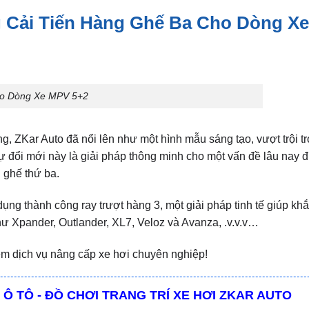
Cải Tiến Hàng Ghế Ba Cho Dòng X
ho Dòng Xe MPV 5+2
g, ZKar Auto đã nổi lên như một hình mẫu sáng tạo, vượt trội tr
ự đổi mới này là giải pháp thông minh cho một vấn đề lâu nay 
 ghế thứ ba.
dụng thành công ray trượt hàng 3, một giải pháp tinh tế giúp kh
 Xpander, Outlander, XL7, Veloz và Avanza, .v.v.v…
m dịch vụ nâng cấp xe hơi chuyên nghiệp!
 Ô TÔ - ĐỒ CHƠI TRANG TRÍ XE HƠI ZKAR AUTO