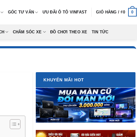
0
GÓC TƯ VẤN
ƯU ĐÃI Ô TÔ VINFAST
GIỎ HÀNG /
₫
0
CH
CHĂM SÓC XE
ĐỒ CHƠI THEO XE
TIN TỨC
KHUYẾN MÃI HOT