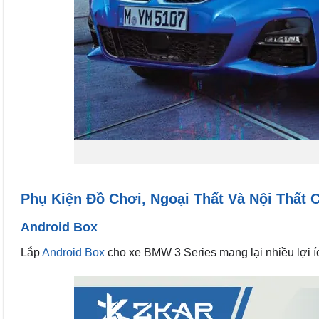
Phụ Kiện Đồ Chơi, Ngoại Thất Và Nội Thất
Android Box
Lắp
Android Box
cho xe BMW 3 Series mang lại nhiều lợi ích 