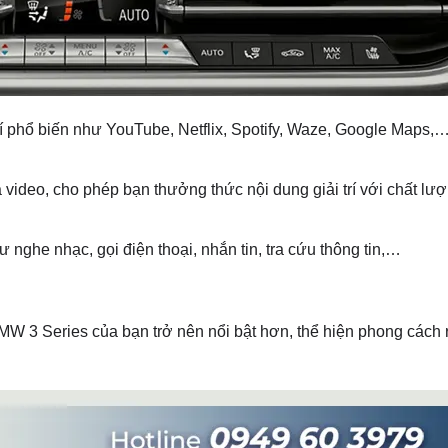
í phổ biến như YouTube, Netflix, Spotify, Waze, Google Maps,…
 video, cho phép bạn thưởng thức nội dung giải trí với chất lư
nghe nhạc, gọi điện thoại, nhắn tin, tra cứu thông tin,…
BMW 3 Series của bạn trở nên nổi bật hơn, thể hiện phong cách 