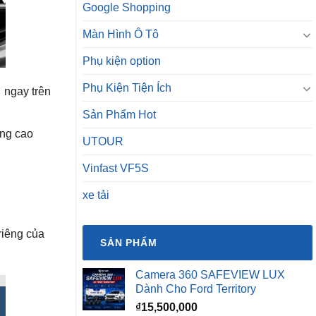
Google Shopping
Màn Hình Ô Tô
Phụ kiện option
Phụ Kiện Tiện Ích
 ngay trên
Sản Phẩm Hot
ợng cao
UTOUR
Vinfast VF5S
xe tải
riêng của
SẢN PHẨM
Camera 360 SAFEVIEW LUX
Dành Cho Ford Territory
₫
15,500,000