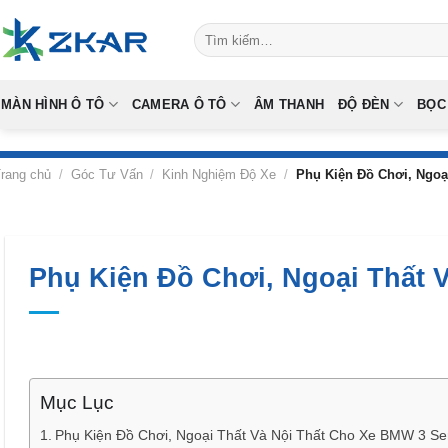
Skip
Tìm
to
kiếm:
content
MÀN HÌNH Ô TÔ
CAMERA Ô TÔ
ÂM THANH
ĐỘ ĐÈN
BỌC
rang chủ
/
Góc Tư Vấn
/
Kinh Nghiệm Độ Xe
/
Phụ Kiện Đồ Chơi, Ngoại
Phụ Kiện Đồ Chơi, Ngoại Thất 
Mục Lục
Phụ Kiện Đồ Chơi, Ngoại Thất Và Nội Thất Cho Xe BMW 3 Ser