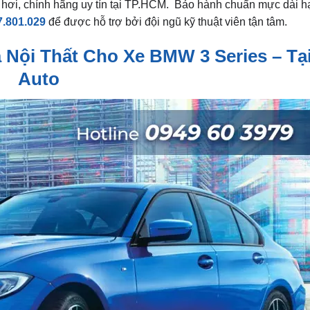
 hơi, chính hãng uy tín tại TP.HCM. Bảo hành chuẩn mực dài hạ
7.801.029
để được hỗ trợ bởi đội ngũ kỹ thuật viên tận tâm.
 Nội Thất Cho Xe BMW 3 Series – Tạ
Auto