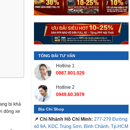
TỔNG ĐÀI TƯ VẤN
Hotline 1
0987.801.029
Hotline 2
0949.60.3979
ang bị khá
Địa Chỉ Shop
ới dòng xe
📌 Chi Nhánh Hồ Chí Minh:
277-279 Đường
số 9A, KDC Trung Sơn, Bình Chánh, Tp.HCM