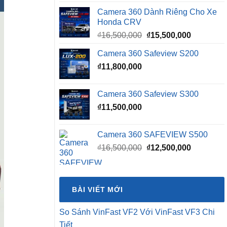
Camera 360 Dành Riêng Cho Xe
Honda CRV
Giá
Giá
₫
16,500,000
₫
15,500,000
gốc
hiện
Camera 360 Safeview S200
là:
tại
₫
11,800,000
₫16,500,000.
là:
₫15,500,0
Camera 360 Safeview S300
₫
11,500,000
Camera 360 SAFEVIEW S500
Giá
Giá
₫
16,500,000
₫
12,500,000
gốc
hiện
là:
tại
₫16,500,000.
là:
BÀI VIẾT MỚI
₫12,500,0
So Sánh VinFast VF2 Với VinFast VF3 Chi
Tiết