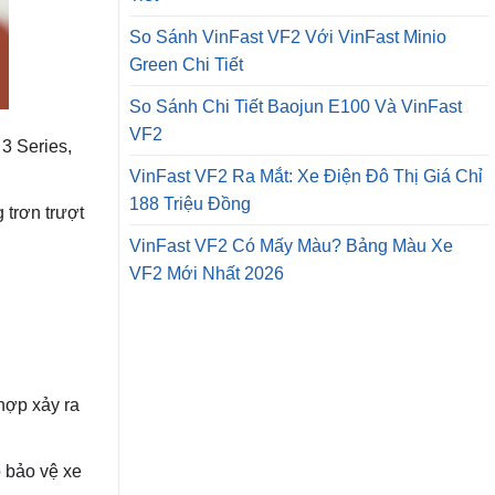
So Sánh VinFast VF2 Với VinFast Minio
Green Chi Tiết
So Sánh Chi Tiết Baojun E100 Và VinFast
VF2
3 Series,
VinFast VF2 Ra Mắt: Xe Điện Đô Thị Giá Chỉ
188 Triệu Đồng
 trơn trượt
VinFast VF2 Có Mấy Màu? Bảng Màu Xe
VF2 Mới Nhất 2026
 hợp xảy ra
ó bảo vệ xe