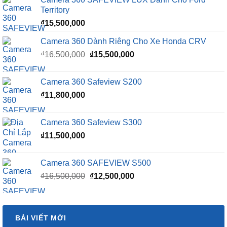
Territory
₫
15,500,000
Camera 360 Dành Riêng Cho Xe Honda CRV
Giá
Giá
₫
16,500,000
₫
15,500,000
gốc
hiện
là:
tại
Camera 360 Safeview S200
₫16,500,000.
là:
₫
11,800,000
₫15,500,000.
Camera 360 Safeview S300
₫
11,500,000
Camera 360 SAFEVIEW S500
Giá
Giá
₫
16,500,000
₫
12,500,000
gốc
hiện
là:
tại
₫16,500,000.
là:
BÀI VIẾT MỚI
₫12,500,000.