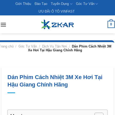
Skip
Giới Thiệu
Đào Tạo
Tuyển Dụng
Góc Tư Vấn
to
ƯU ĐÃI Ô TÔ VINFAST
content
0
Trang chủ
/
Góc Tư Vấn
/
Dịch Vụ Tận Nơi
/
Dán Phim Cách Nhiệt 3M
Xe Hơi Tại Hậu Giang Chính Hãng
Dán Phim Cách Nhiệt 3M Xe Hơi Tại
Hậu Giang Chính Hãng