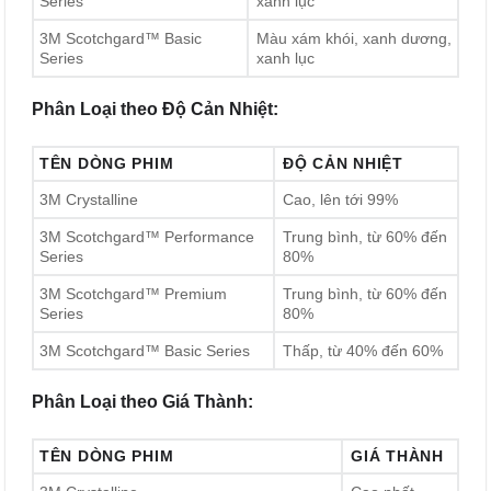
Series
xanh lục
3M Scotchgard™ Basic
Màu xám khói, xanh dương,
Series
xanh lục
Phân Loại theo Độ Cản Nhiệt:
TÊN DÒNG PHIM
ĐỘ CẢN NHIỆT
3M Crystalline
Cao, lên tới 99%
3M Scotchgard™ Performance
Trung bình, từ 60% đến
Series
80%
3M Scotchgard™ Premium
Trung bình, từ 60% đến
Series
80%
3M Scotchgard™ Basic Series
Thấp, từ 40% đến 60%
Phân Loại theo Giá Thành:
TÊN DÒNG PHIM
GIÁ THÀNH