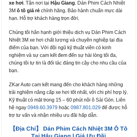
xe hơi
. Tận nơi tại
Hậu Giang
. Dán Phim Cách Nhiệt
3M
ô tô
giá rẻ
chính hãng. Bảo hành chuẩn mực dài
hạn. Hỗ trợ khách hàng trọn đời.
Chúng tôi hân hạnh giới thiệu dịch vụ Dán Phim Cách
Nhiệt 3M xe hơi chất lượng và chuyên nghiệp tại địa
điểm của bạn. Với đội ngũ kỹ thuật viên có kinh
nghiệm và sự cam kết đem đến sự hài lòng tối đa,
chúng tôi tự tin là đối tác đáng tin cậy cho nhu cầu của
bạn.
ZKar Auto cam kết mang đến cho khách hàng những
trải nghiệm nâng cấp xe hơi tốt nhất, với chi phí hợp lý.
Kỹ thuật có mặt trong 15 – 60 phút nội ô Sài Gòn. Liên
hệ ngay
0949.60.3979
hoặc
0987.801.029
để được hỗ
trợ tư vấn và nhận nhiều ưu đãi hấp dẫn.
【Địa Chỉ】 Dán Phim Cách Nhiệt 3M Ô Tô
Tại Hậu Giang | Giá Ưu Đãi