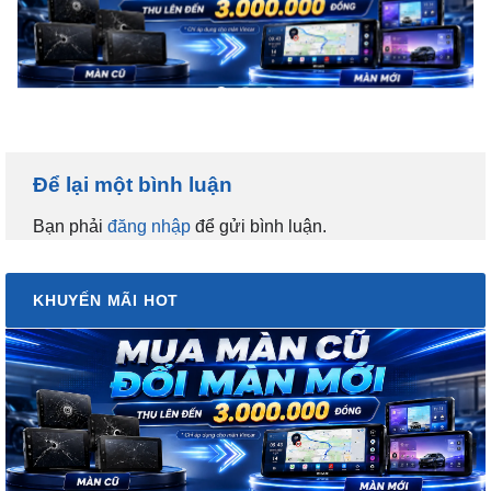
Để lại một bình luận
Bạn phải
đăng nhập
để gửi bình luận.
KHUYẾN MÃI HOT