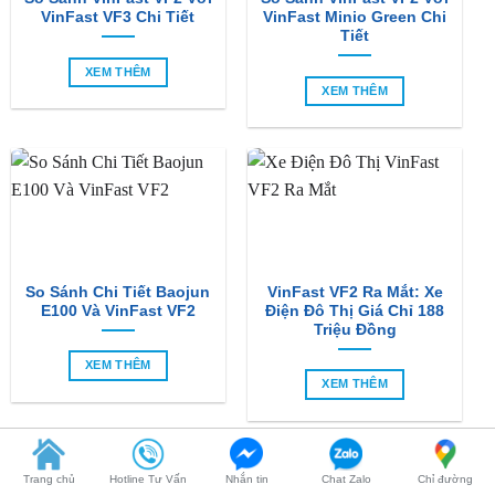
VinFast VF3 Chi Tiết
VinFast Minio Green Chi
Tiết
XEM THÊM
XEM THÊM
So Sánh Chi Tiết Baojun
VinFast VF2 Ra Mắt: Xe
E100 Và VinFast VF2
Điện Đô Thị Giá Chỉ 188
Triệu Đồng
XEM THÊM
XEM THÊM
SẢN PHẨM MỚI
Trang chủ
Hotline Tư Vấn
Nhắn tin
Chat Zalo
Chỉ đường