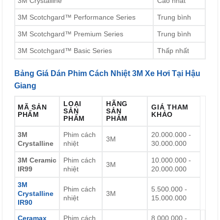
3M Crystalline
Cao nhất
3M Scotchgard™ Performance Series
Trung bình
3M Scotchgard™ Premium Series
Trung bình
3M Scotchgard™ Basic Series
Thấp nhất
Bảng Giá Dán Phim Cách Nhiệt 3M Xe Hơi Tại Hậu
Giang
LOẠI
HÃNG
MÃ SẢN
GIÁ THAM
SẢN
SẢN
PHẨM
KHẢO
PHẨM
PHẨM
3M
Phim cách
20.000.000 -
3M
Crystalline
nhiệt
30.000.000
3M Ceramic
Phim cách
10.000.000 -
3M
IR99
nhiệt
20.000.000
3M
Phim cách
5.500.000 -
Crystalline
3M
nhiệt
15.000.000
IR90
Ceramax
Phim cách
8.000.000 -