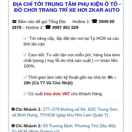
ĐỊA CHỈ TỚI TRUNG TÂM PHỤ KIỆN Ô TÔ -
ĐỒ CHƠI TRANG TRÍ XE HƠI ZKAR AUTO
☎
☎
Bấm vào để gọi Tổng Đài
Hotline 1:
0949 60
☎
3979
– Hotline 2:
0987 801 029
✅ Tới nâng cấp, lắp đặt tận nơi tại Tp.HCM và các
tỉnh lân cận
✅ Cam kết: Tư vấn tận nơi miễn phí, hàng hóa kém
chất lượng ( hay lỗi do nhà sản xuất ) => hoàn tiền
100%.
✅ Thời gian làm việc kỹ thuật gắn tại nhà từ:
8h –
18h (Cả T7 Và Chủ Nhật)
✅ Có xuất
hóa đơn VAT
cho Khách Hàng
🌐 Chi Nhánh 1:
277–279 Đường số 9A, KDC Trung Sơn,
xã Bình Hưng, TP.HCM (giáp khu Him Lam Quận 7)
🌐 Chi Nhánh 2:
93 Trương Định, Phường Thủ Dầu Một,
Tp.HCM (Bình Dương cũ)