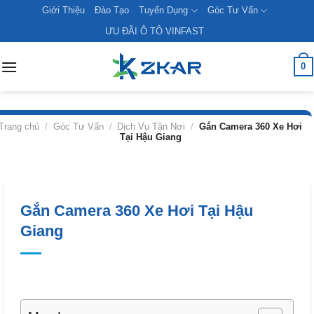
Skip
Giới Thiệu
Đào Tạo
Tuyển Dụng
Góc Tư Vấn
to
ƯU ĐÃI Ô TÔ VINFAST
content
0
Trang chủ
/
Góc Tư Vấn
/
Dịch Vụ Tận Nơi
/
Gắn Camera 360 Xe Hơi
Tại Hậu Giang
Gắn Camera 360 Xe Hơi Tại Hậu
Giang