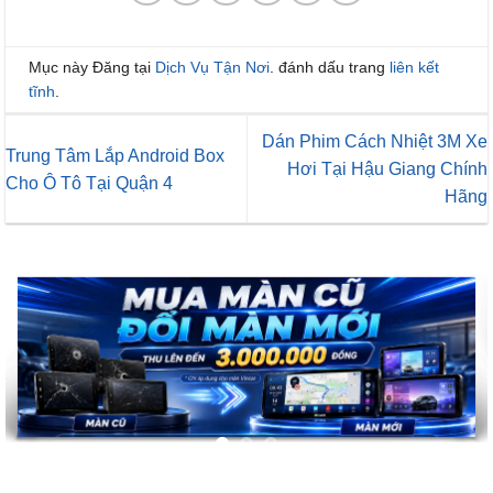
Mục này Đăng tại
Dịch Vụ Tận Nơi
. đánh dấu trang
liên kết
tĩnh
.
Dán Phim Cách Nhiệt 3M Xe
Trung Tâm Lắp Android Box
Hơi Tại Hậu Giang Chính
Cho Ô Tô Tại Quận 4
Hãng