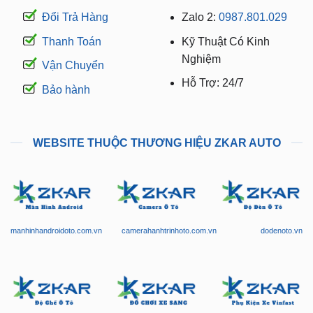
Đổi Trả Hàng
Zalo 2:
0987.801.029
Thanh Toán
Kỹ Thuật Có Kinh
Nghiệm
Vận Chuyển
Hỗ Trợ: 24/7
Bảo hành
WEBSITE THUỘC THƯƠNG HIỆU ZKAR AUTO
manhinhandroidoto.com.vn
camerahanhtrinhoto.com.vn
dodenoto.vn