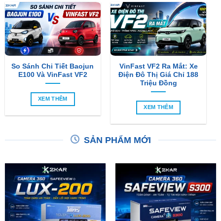
So Sánh Chi Tiết Baojun
VinFast VF2 Ra Mắt: Xe
E100 Và VinFast VF2
Điện Đô Thị Giá Chỉ 188
Triệu Đồng
XEM THÊM
XEM THÊM
SẢN PHẨM MỚI