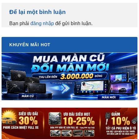
Để lại một bình luận
Bạn phải
đăng nhập
để gửi bình luận.
KHUYẾN MÃI HOT