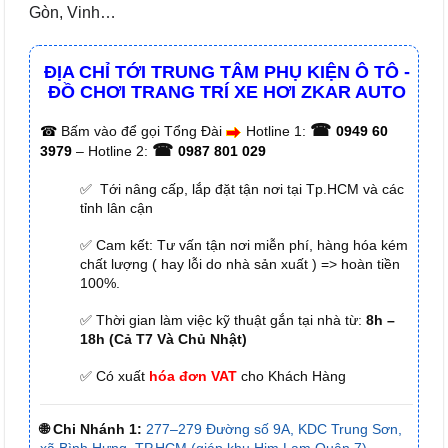
Gòn, Vinh…
ĐỊA CHỈ TỚI TRUNG TÂM PHỤ KIỆN Ô TÔ -
ĐỒ CHƠI TRANG TRÍ XE HƠI ZKAR AUTO
☎
☎
Bấm vào để gọi Tổng Đài
Hotline 1:
0949 60
☎
3979
– Hotline 2:
0987 801 029
✅ Tới nâng cấp, lắp đặt tận nơi tại Tp.HCM và các
tỉnh lân cận
✅ Cam kết: Tư vấn tận nơi miễn phí, hàng hóa kém
chất lượng ( hay lỗi do nhà sản xuất ) => hoàn tiền
100%.
✅ Thời gian làm việc kỹ thuật gắn tại nhà từ:
8h –
18h (Cả T7 Và Chủ Nhật)
✅ Có xuất
hóa đơn VAT
cho Khách Hàng
🌐 Chi Nhánh 1:
277–279 Đường số 9A, KDC Trung Sơn,