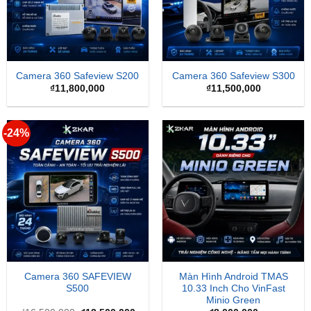
Camera 360 Safeview S200
Camera 360 Safeview S300
₫
11,800,000
₫
11,500,000
-24%
Camera 360 SAFEVIEW
Màn Hình Android TMAS
S500
10.33 Inch Cho VinFast
Minio Green