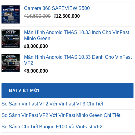
Camera 360 SAFEVIEW S500
Giá
Giá
₫
16,500,000
₫
12,500,000
gốc
hiện
là:
tại
Màn Hình Android TMAS 10.33 Inch Cho VinFast
₫16,500,000.
là:
Minio Green
₫12,500,000.
₫
8,000,000
Màn Hình Android TMAS 10.33 Dành Cho VinFast
VF2
₫
8,000,000
BÀI VIẾT MỚI
So Sánh VinFast VF2 Với VinFast VF3 Chi Tiết
So Sánh VinFast VF2 Với VinFast Minio Green Chi Tiết
So Sánh Chi Tiết Baojun E100 Và VinFast VF2