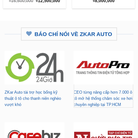
Giá
Giá
₫
16,500,000
₫
12,500,000
₫
8,000,000
gốc
hiện
là:
tại
₫16,500,000.
là:
₫12,500,000.
BÁO CHÍ NÓI VỀ ZKAR AUTO
ZKar Auto tài trợ học bổng kỹ
CEO từng nâng cấp hơn 7.000 ô
thuật ô tô cho thanh niên nghèo
tô mở hệ thống chăm sóc xe hơi
vượt khó
chuyên nghiệp tại TP.HCM