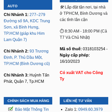
AUTO
🛠️
Lắp đặt tận nơi, tại nhà
ở TPHCM, Bình Dương và
Chi Nhánh 1:
277–279
các tỉnh lân cận
Đường số 9A, KDC Trung
Sơn, xã Bình Hưng,
⏱️ 8:30 AM - 18:00 PM (Cả
TP.HCM (giáp khu Him
T7 Và Chủ Nhật)
Lam Quận 7)
Mã số thuế:
0318103254 -
Chi Nhánh 2:
93 Trương
Ngày cấp phép:
Định, P. Thủ Dầu Một,
16/10/2023
TP.HCM (Bình Dương cũ)
Có xuất VAT cho Công
Chi Nhánh 3:
Huỳnh Tấn
Ty
Phát, Quận 7, Tp.HCM
CHÍNH SÁCH MUA HÀNG
LIÊN HỆ TƯ VẤN
Bảo Mật Thông Tin
Zalo 1:
0949.60.3979