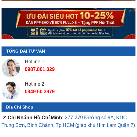
TỔNG ĐÀI TƯ VẤN
Hotline 1
0987.801.029
Hotline 2
0949.60.3979
Địa Chỉ Shop
📌 Chi Nhánh Hồ Chí Minh:
277-279 Đường số 9A, KDC
Trung Sơn, Bình Chánh, Tp.HCM
(giáp khu Him Lam Quận 7)