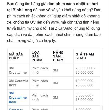
Bạn đang tìm bảng giá
dán phim cách nhiệt xe hơi
tại Bình Long
để bảo vệ xế yêu khỏi nắng nóng? Dán
phim cách nhiệt không chỉ giúp giảm nhiệt độ khoang
xe, chống tia UV lên đến 99%, mà còn tăng tính riêng
tư và thẩm mỹ cho ô tô. Tại ZKar Auto, chúng tôi cung
cấp dịch vụ dán phim cách nhiệt chính hãng, đảm bảo
chất lượng và giá cả hợp lý.
LOẠI
HÃNG
MÃ SẢN
GIÁ THAM
SẢN
SẢN
PHẨM
KHẢO
PHẨM
PHẨM
3M
Phim cách
20.000.000 -
3M
Crystalline
nhiệt
30.000.000
3M Ceramic
Phim cách
10.000.000 -
3M
IR99
nhiệt
20.000.000
3M
Phim cách
5.500.000 -
Crystalline
3M
nhiệt
15.000.000
IR90
Ceramax
Phim cách
8.000.000 -