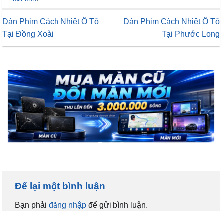
Dán Phim Cách Nhiệt Ô Tô
Dán Phim Cách Nhiệt Ô Tô
Tại Đồng Xoài
Tại Phước Long
Để lại một bình luận
Bạn phải
đăng nhập
để gửi bình luận.