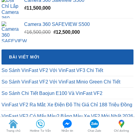
Camera 360 Safeview S300
₫
11,500,000
Camera 360 SAFEVIEW S500
Giá
Giá
₫
16,500,000
₫
12,500,000
gốc
hiện
là:
tại
₫16,500,000.
là:
BÀI VIẾT MỚI
₫12,500,000.
So Sánh VinFast VF2 Với VinFast VF3 Chi Tiết
So Sánh VinFast VF2 Với VinFast Minio Green Chi Tiết
So Sánh Chi Tiết Baojun E100 Và VinFast VF2
VinFast VF2 Ra Mắt: Xe Điện Đô Thị Giá Chỉ 188 Triệu Đồng
VinFast VF2 Có Mấy Màu? Bảng Màu Xe VF2 Mới Nhất 2026
Trang chủ
Hotline Tư Vấn
Nhắn tin
Chat Zalo
Chỉ đường