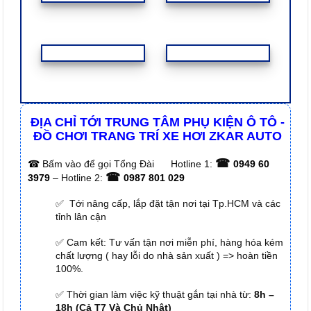
ĐỊA CHỈ TỚI TRUNG TÂM PHỤ KIỆN Ô TÔ -
ĐỒ CHƠI TRANG TRÍ XE HƠI ZKAR AUTO
☎
☎
Bấm vào để gọi Tổng Đài
Hotline 1:
0949 60
☎
3979
– Hotline 2:
0987 801 029
✅ Tới nâng cấp, lắp đặt tận nơi tại Tp.HCM và các
tỉnh lân cận
✅ Cam kết: Tư vấn tận nơi miễn phí, hàng hóa kém
chất lượng ( hay lỗi do nhà sản xuất ) => hoàn tiền
100%.
✅ Thời gian làm việc kỹ thuật gắn tại nhà từ:
8h –
18h (Cả T7 Và Chủ Nhật)