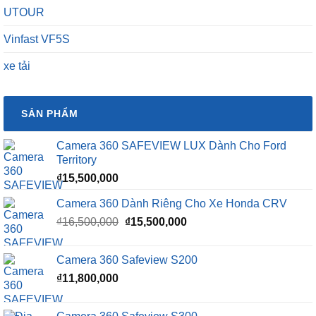
UTOUR
Vinfast VF5S
xe tải
SẢN PHẨM
Camera 360 SAFEVIEW LUX Dành Cho Ford
Territory
₫
15,500,000
Camera 360 Dành Riêng Cho Xe Honda CRV
Giá
Giá
₫
16,500,000
₫
15,500,000
gốc
hiện
là:
tại
Camera 360 Safeview S200
₫16,500,000.
là:
₫
11,800,000
₫15,500,000.