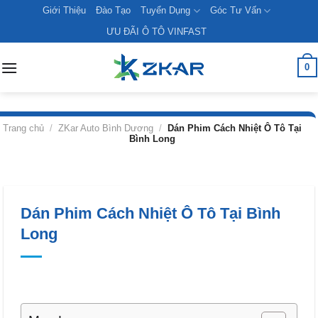
Skip
Giới Thiệu
Đào Tạo
Tuyển Dụng
Góc Tư Vấn
to
ƯU ĐÃI Ô TÔ VINFAST
content
0
Trang chủ
/
ZKar Auto Bình Dương
/
Dán Phim Cách Nhiệt Ô Tô Tại
Bình Long
Dán Phim Cách Nhiệt Ô Tô Tại Bình
Long