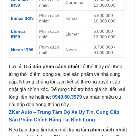
Ceramax
IR99
nhiệt
13.000.000
Phim cách
5.500.000 -
Inmax IR99
Inmax
nhiệt
10.000.000
Llumar
Phim cách
6.000.000 -
Llumar
IR99
nhiệt
12.000.000
Phim cách
3.700.000 -
Ntech IR99
Ntech
nhiệt
9.000.000
Lưu ý:
Giá dán phim cách nhiệt
có thể thay đổi theo
từng thời điểm, dòng xe, loại sản phẩm và nhà cung
cấp. Nhưng chúng tôi cam kết sẽ thường xuyên cập
nhật giá chính xác. Để được hỗ trợ báo giá chi tiết, vui
lòng liên hệ hotline:
0949.60.3979
và nhận nhiều ưu
đãi hấp dẫn trong tháng này.
ZKar Auto – Trung Tâm Độ Xe Uy Tín, Cung Cấp
Sản Phẩm Chính Hãng Tại Bình Long
Nếu bạn đang tìm kiếm một trung tâm
phim cách nhiệt