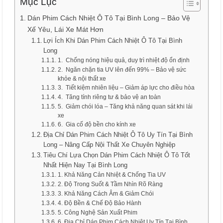
Mục Lục
Dán Phim Cách Nhiệt Ô Tô Tại Bình Long – Bảo Vệ
Xế Yêu, Lái Xe Mát Hơn
Lợi Ích Khi Dán Phim Cách Nhiệt Ô Tô Tại Bình
Long
1. Chống nóng hiệu quả, duy trì nhiệt độ ổn định
2. Ngăn chặn tia UV lên đến 99% – Bảo vệ sức
khỏe & nội thất xe
3. Tiết kiệm nhiên liệu – Giảm áp lực cho điều hòa
4. Tăng tính riêng tư & bảo vệ an toàn
5. Giảm chói lóa – Tăng khả năng quan sát khi lái
xe
6. Gia cố độ bền cho kính xe
Địa Chỉ Dán Phim Cách Nhiệt Ô Tô Uy Tín Tại Bình
Long – Nâng Cấp Nội Thất Xe Chuyên Nghiệp
Tiêu Chí Lựa Chọn Dán Phim Cách Nhiệt Ô Tô Tốt
Nhất Hiện Nay Tại Bình Long
1. Khả Năng Cản Nhiệt & Chống Tia UV
2. Độ Trong Suốt & Tầm Nhìn Rõ Ràng
3. Khả Năng Cách Âm & Giảm Chói
4. Độ Bền & Chế Độ Bảo Hành
5. Công Nghệ Sản Xuất Phim
6. Địa Chỉ Dán Phim Cách Nhiệt Uy Tín Tại Bình