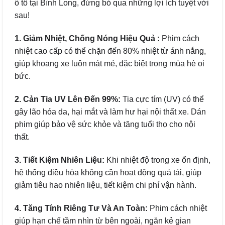
ô tô tại Bình Long, đừng bỏ qua những lợi ích tuyệt vời
sau!
1. Giảm Nhiệt, Chống Nóng Hiệu Quả :
Phim cách
nhiệt cao cấp có thể chặn đến 80% nhiệt từ ánh nắng,
giúp khoang xe luôn mát mẻ, đặc biệt trong mùa hè oi
bức.
2. Cản Tia UV Lên Đến 99%:
Tia cực tím (UV) có thể
gây lão hóa da, hại mắt và làm hư hại nội thất xe. Dán
phim giúp bảo vệ sức khỏe và tăng tuổi thọ cho nội
thất.
3. Tiết Kiệm Nhiên Liệu:
Khi nhiệt độ trong xe ổn định,
hệ thống điều hòa không cần hoạt động quá tải, giúp
giảm tiêu hao nhiên liệu, tiết kiệm chi phí vận hành.
4. Tăng Tính Riêng Tư Và An Toàn:
Phim cách nhiệt
giúp hạn chế tầm nhìn từ bên ngoài, ngăn kẻ gian