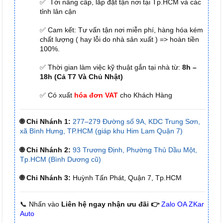
✅ Tới nâng cấp, lắp đặt tận nơi tại Tp.HCM và các
tỉnh lân cận
✅ Cam kết: Tư vấn tận nơi miễn phí, hàng hóa kém
chất lượng ( hay lỗi do nhà sản xuất ) => hoàn tiền
100%.
✅ Thời gian làm việc kỹ thuật gắn tại nhà từ:
8h –
18h (Cả T7 Và Chủ Nhật)
✅ Có xuất
hóa đơn VAT
cho Khách Hàng
🌐 Chi Nhánh 1:
277–279 Đường số 9A, KDC Trung Sơn,
xã Bình Hưng, TP.HCM (giáp khu Him Lam Quận 7)
🌐 Chi Nhánh 2:
93 Trương Định, Phường Thủ Dầu Một,
Tp.HCM (Bình Dương cũ)
🌐 Chi Nhánh 3:
Huỳnh Tấn Phát, Quận 7, Tp.HCM
📞 Nhấn vào
Liên hệ ngay nhận ưu đãi 👉
Zalo OA ZKar
Auto