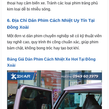
thoại hay cảm biến xe. Tránh các loại phim tráng phủ
kim loại dễ bị nhiễu sóng.
6. Địa Chỉ Dán Phim Cách Nhiệt Uy Tín Tại
Đồng Xoài
Một đơn vị dán phim chuyên nghiệp sẽ có kỹ thuật viên
tay nghề cao, quy trình thi công chuẩn xác, giúp phim
bám chặt, không bong tróc hay tạo bọt khí.
Bảng Giá Dán Phim Cách Nhiệt Xe Hơi Tại Đồng
Xoài