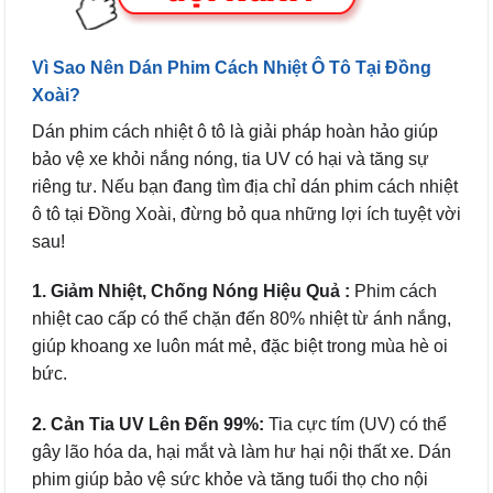
Vì Sao Nên Dán Phim Cách Nhiệt Ô Tô Tại Đồng
Xoài?
Dán phim cách nhiệt ô tô là giải pháp hoàn hảo giúp
bảo vệ xe khỏi nắng nóng, tia UV có hại và tăng sự
riêng tư. Nếu bạn đang tìm địa chỉ dán phim cách nhiệt
ô tô tại Đồng Xoài, đừng bỏ qua những lợi ích tuyệt vời
sau!
1. Giảm Nhiệt, Chống Nóng Hiệu Quả :
Phim cách
nhiệt cao cấp có thể chặn đến 80% nhiệt từ ánh nắng,
giúp khoang xe luôn mát mẻ, đặc biệt trong mùa hè oi
bức.
2. Cản Tia UV Lên Đến 99%:
Tia cực tím (UV) có thể
gây lão hóa da, hại mắt và làm hư hại nội thất xe. Dán
phim giúp bảo vệ sức khỏe và tăng tuổi thọ cho nội