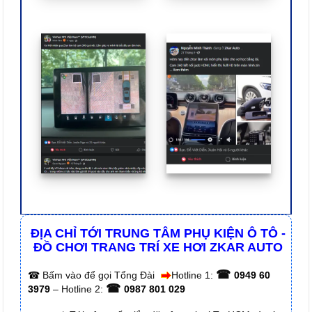
ĐỊA CHỈ TỚI TRUNG TÂM PHỤ KIỆN Ô TÔ -
ĐỒ CHƠI TRANG TRÍ XE HƠI ZKAR AUTO
☎
☎
Bấm vào để gọi Tổng Đài
Hotline 1:
0949 60
☎
3979
– Hotline 2:
0987 801 029