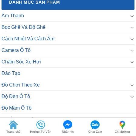
DANH MỤC SẢN PHẨM
Âm Thanh
Bọc Ghế Và Độ Ghế
Cách Nhiệt Và Cách Âm
Camera Ô Tô
Chăm Sóc Xe Hơi
Đào Tạo
Đồ Chơi Theo Xe
Độ Đèn Ô Tô
Độ Mâm Ô Tô
Dự Án Đã Triển Khai
Google Shopping
Trang chủ
Hotline Tư Vấn
Nhắn tin
Chat Zalo
Chỉ đường