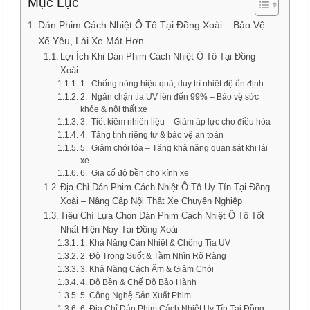
Mục Lục
Dán Phim Cách Nhiệt Ô Tô Tại Đồng Xoài – Bảo Vệ
Xế Yêu, Lái Xe Mát Hơn
Lợi Ích Khi Dán Phim Cách Nhiệt Ô Tô Tại Đồng
Xoài
1. Chống nóng hiệu quả, duy trì nhiệt độ ổn định
2. Ngăn chặn tia UV lên đến 99% – Bảo vệ sức
khỏe & nội thất xe
3. Tiết kiệm nhiên liệu – Giảm áp lực cho điều hòa
4. Tăng tính riêng tư & bảo vệ an toàn
5. Giảm chói lóa – Tăng khả năng quan sát khi lái
xe
6. Gia cố độ bền cho kính xe
Địa Chỉ Dán Phim Cách Nhiệt Ô Tô Uy Tín Tại Đồng
Xoài – Nâng Cấp Nội Thất Xe Chuyên Nghiệp
Tiêu Chí Lựa Chọn Dán Phim Cách Nhiệt Ô Tô Tốt
Nhất Hiện Nay Tại Đồng Xoài
1. Khả Năng Cản Nhiệt & Chống Tia UV
2. Độ Trong Suốt & Tầm Nhìn Rõ Ràng
3. Khả Năng Cách Âm & Giảm Chói
4. Độ Bền & Chế Độ Bảo Hành
5. Công Nghệ Sản Xuất Phim
6. Địa Chỉ Dán Phim Cách Nhiệt Uy Tín Tại Đồng