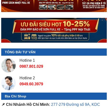
TỔNG ĐÀI TƯ VẤN
Hotline 1
0987.801.029
Hotline 2
0949.60.3979
Địa Chỉ Shop
📌 Chi Nhánh Hồ Chí Minh:
277-279 Đường số 9A, KDC