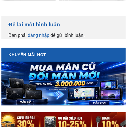
Để lại một bình luận
Bạn phải
đăng nhập
để gửi bình luận.
KHUYẾN MÃI HOT