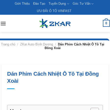
Skip
Giới Thiệu
Đào Tạo
Tuyển Dụng
Góc Tư Vấn
to
ƯU ĐÃI Ô TÔ VINFAST
content
0
Trang chủ
/
ZKar Auto Bình Dương
/
Dán Phim Cách Nhiệt Ô Tô Tại
Đồng Xoài
Dán Phim Cách Nhiệt Ô Tô Tại Đồng
Xoài