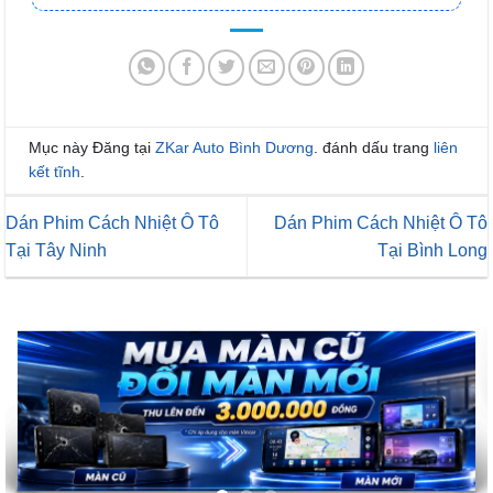
Mục này Đăng tại
ZKar Auto Bình Dương
. đánh dấu trang
liên
kết tĩnh
.
Dán Phim Cách Nhiệt Ô Tô
Dán Phim Cách Nhiệt Ô Tô
Tại Tây Ninh
Tại Bình Long