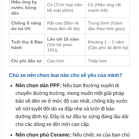
Hiệu ứng kỵ
Có (Tích hợp trên
Có (Hiệu ứng rất
nước, bóng
bề mặt phim)
mạnh mẽ)
đèn
Chống ố vàng
Rất cao (Bảo vệ
Trung bình (Giảm
do tia UV
nhựa đèn tối đa)
dần theo thời gian)
Lên tới 10 năm
Tuổi thọ & Bảo
Khoảng 1 – 2 năm
(Với hệ phim
hành
(Cần phủ lại định kỳ)
TPU)
Chi phí đầu tư
Cao hơn
Thấp hơn
Chủ xe nên chọn loại nào cho xế yêu của mình?
Nên chọn dán PPF:
Nếu bạn thường xuyên di
chuyển đường trường, mong muốn một giải pháp
bảo vệ đèn xe ở mức độ cao nhất, chống trầy xước
vỡ nứt tuyệt đối do va đập nhẹ và lười đi bảo
dưỡng định kỳ. Đây là sự đầu tư xứng đáng lâu dài
cho các dòng xe đời mới cao cấp.
Nên chọn phủ Ceramic:
Nếu chiếc xe của bạn chủ