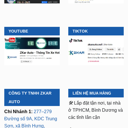
YOUTUBE
TIKTOK
CÔNG TY TNHH ZKAR
LIÊN HỆ MUA HÀNG
AUTO
🛠️
Lắp đặt tận nơi, tại nhà
ở TPHCM, Bình Dương và
Chi Nhánh 1:
277–279
các tỉnh lân cận
Đường số 9A, KDC Trung
Sơn, xã Bình Hưng,