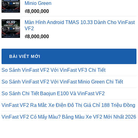
Minio Green
₫12,500,000.
₫
8,000,000
Màn Hình Android TMAS 10.33 Dành Cho VinFast
VF2
₫
8,000,000
BÀI VIẾT MỚI
So Sánh VinFast VF2 Với VinFast VF3 Chi Tiết
So Sánh VinFast VF2 Với VinFast Minio Green Chi Tiết
So Sánh Chi Tiết Baojun E100 Và VinFast VF2
VinFast VF2 Ra Mắt: Xe Điện Đô Thị Giá Chỉ 188 Triệu Đồng
VinFast VF2 Có Mấy Màu? Bảng Màu Xe VF2 Mới Nhất 2026