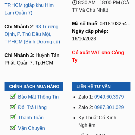
⏱️ 8:30 AM - 18:00 PM (Cả
TP.HCM (giáp khu Him
T7 Và Chủ Nhật)
Lam Quận 7)
Mã số thuế:
0318103254 -
Chi Nhánh 2:
93 Trương
Ngày cấp phép:
Định, P. Thủ Dầu Một,
16/10/2023
TP.HCM (Bình Dương cũ)
Có xuất VAT cho Công
Chi Nhánh 3:
Huỳnh Tấn
Ty
Phát, Quận 7, Tp.HCM
CHÍNH SÁCH MUA HÀNG
LIÊN HỆ TƯ VẤN
Bảo Mật Thông Tin
Zalo 1:
0949.60.3979
Đổi Trả Hàng
Zalo 2:
0987.801.029
Thanh Toán
Kỹ Thuật Có Kinh
Nghiệm
Vận Chuyển