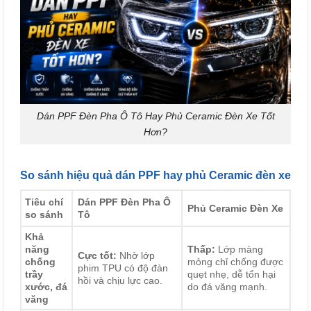
Dán PPF Đèn Pha Ô Tô Hay Phủ Ceramic Đèn Xe Tốt
Hơn?
So sánh hiệu quả dán PPF hay phủ Ceramic đèn xe
Tiêu chí
Dán PPF Đèn Pha Ô
Phủ Ceramic Đèn Xe
so sánh
Tô
Khả
năng
Thấp:
Lớp màng
Cực tốt:
Nhờ lớp
chống
mỏng chỉ chống được
phim TPU có độ đàn
trầy
quẹt nhẹ, dễ tổn hại
hồi và chịu lực cao.
xước, đá
do đá văng mạnh.
văng