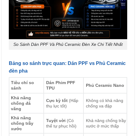
So Sánh Dán PPF Và Phủ Ceramic Đèn Xe Chi Tiết Nhất
Bảng so sánh trực quan: Dán PPF vs Phủ Ceramic
đèn pha
Tiêu chí so
Dán Phim PPF
Phủ Ceramic Nano
sánh
TPU
Khả năng
Cực kỳ tốt
(Hấp
Không có khả năng
chống đá
thụ lực tốt)
chống va đập
văng
Khả năng
Tuyệt vời
(Có
Khả năng chống trầy
chống trầy
thể tự phục hồi)
xước ở mức thấp
xước