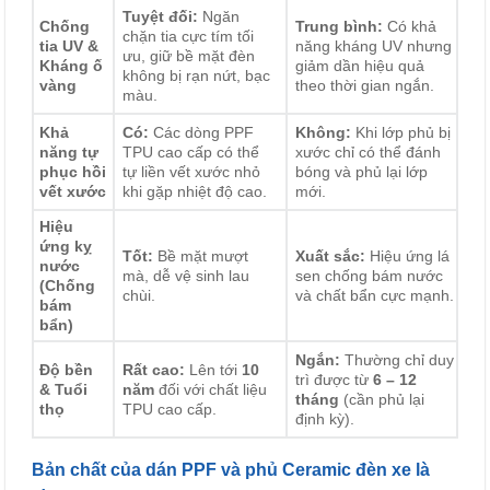
Tuyệt đối:
Ngăn
Chống
Trung bình:
Có khả
chặn tia cực tím tối
tia UV &
năng kháng UV nhưng
ưu, giữ bề mặt đèn
Kháng ố
giảm dần hiệu quả
không bị rạn nứt, bạc
vàng
theo thời gian ngắn.
màu.
Khả
Có:
Các dòng PPF
Không:
Khi lớp phủ bị
năng tự
TPU cao cấp có thể
xước chỉ có thể đánh
phục hồi
tự liền vết xước nhỏ
bóng và phủ lại lớp
vết xước
khi gặp nhiệt độ cao.
mới.
Hiệu
ứng kỵ
Tốt:
Bề mặt mượt
Xuất sắc:
Hiệu ứng lá
nước
mà, dễ vệ sinh lau
sen chống bám nước
(Chống
chùi.
và chất bẩn cực mạnh.
bám
bẩn)
Ngắn:
Thường chỉ duy
Độ bền
Rất cao:
Lên tới
10
trì được từ
6 – 12
& Tuổi
năm
đối với chất liệu
tháng
(cần phủ lại
thọ
TPU cao cấp.
định kỳ).
Bản chất của dán PPF và phủ Ceramic đèn xe là