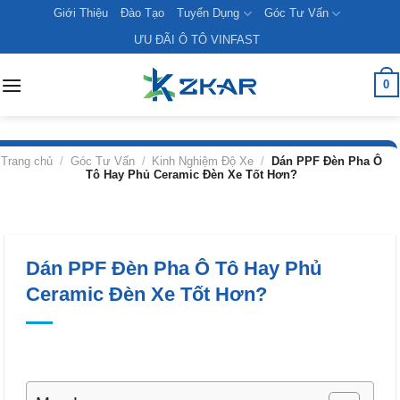
Skip
Giới Thiệu
Đào Tạo
Tuyển Dụng
Góc Tư Vấn
to
ƯU ĐÃI Ô TÔ VINFAST
content
0
Trang chủ
/
Góc Tư Vấn
/
Kinh Nghiệm Độ Xe
/
Dán PPF Đèn Pha Ô
Tô Hay Phủ Ceramic Đèn Xe Tốt Hơn?
Dán PPF Đèn Pha Ô Tô Hay Phủ
Ceramic Đèn Xe Tốt Hơn?