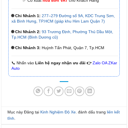
✅ Có xuất
hóa đơn VAT
cho Khách Hàng
🌐 Chi Nhánh 1:
277–279 Đường số 9A, KDC Trung Sơn,
xã Bình Hưng, TP.HCM (giáp khu Him Lam Quận 7)
🌐 Chi Nhánh 2:
93 Trương Định, Phường Thủ Dầu Một,
Tp.HCM (Bình Dương cũ)
🌐 Chi Nhánh 3:
Huỳnh Tấn Phát, Quận 7, Tp.HCM
📞 Nhấn vào
Liên hệ ngay nhận ưu đãi 👉
Zalo OA ZKar
Auto
Mục này Đăng tại
Kinh Nghiệm Độ Xe
. đánh dấu trang
liên kết
tĩnh
.