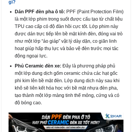
gì?
Dán PPF đèn pha ô tô:
PPF (Paint Protection Film)
là một lớp phim trong suốt được cấu tạo từ chất liệu
TPU cao cấp có độ đàn hồi cực tốt. Lớp phim này
được dán trực tiếp lên bề mặt kính đèn, đóng vai trò
như một lớp “áo giáp” vật lý dày dặn, co giãn linh
hoạt giúp hấp thụ lực và bảo vệ đèn trước mọi tác
động ngoại lực.
Phủ Ceramic đèn xe:
Đây là phương pháp phủ
một lớp dung dịch gốm ceramic chứa các hạt gốc
phi kim lên bề mặt đèn. Lớp dung dịch này sau khi
khô sẽ liên kết hóa học với bề mặt nhựa đèn pha,
tạo thành một lớp màng tinh thể mỏng, cứng và có
độ bóng cao.