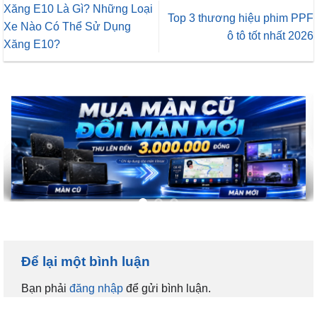
Xăng E10 Là Gì? Những Loại
Top 3 thương hiệu phim PPF
Xe Nào Có Thể Sử Dụng
ô tô tốt nhất 2026
Xăng E10?
Để lại một bình luận
Bạn phải
đăng nhập
để gửi bình luận.