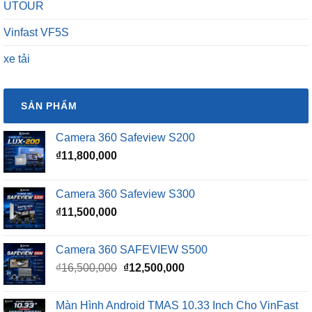
UTOUR
Vinfast VF5S
xe tải
SẢN PHẨM
Camera 360 Safeview S200
₫
11,800,000
Camera 360 Safeview S300
₫
11,500,000
Camera 360 SAFEVIEW S500
Giá
Giá
₫
16,500,000
₫
12,500,000
gốc
hiện
là:
tại
Màn Hình Android TMAS 10.33 Inch Cho VinFast
₫16,500,000.
là: