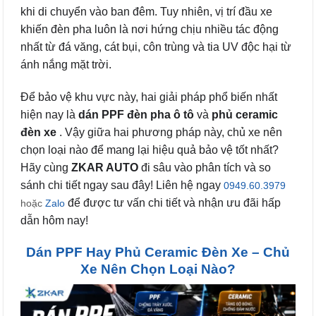
khi di chuyển vào ban đêm. Tuy nhiên, vị trí đầu xe
khiến đèn pha luôn là nơi hứng chịu nhiều tác động
nhất từ đá văng, cát bụi, côn trùng và tia UV độc hại từ
ánh nắng mặt trời.
Để bảo vệ khu vực này, hai giải pháp phổ biến nhất
hiện nay là
dán PPF đèn pha ô tô
và
phủ ceramic
đèn xe
. Vậy giữa hai phương pháp này, chủ xe nên
chọn loại nào để mang lại hiệu quả bảo vệ tốt nhất?
Hãy cùng
ZKAR AUTO
đi sâu vào phân tích và so
sánh chi tiết ngay sau đây! Liên hệ ngay
0949.60.3979
để được tư vấn chi tiết và nhận ưu đãi hấp
hoặc
Zalo
dẫn hôm nay!
Dán PPF Hay Phủ Ceramic Đèn Xe – Chủ
Xe Nên Chọn Loại Nào?