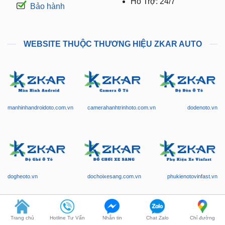
Hỗ Trợ: 24/7
Bảo hành
WEBSITE THUỘC THƯƠNG HIỆU ZKAR AUTO
manhinhandroidoto.com.vn
camerahanhtrinhoto.com.vn
dodenoto.vn
dogheoto.vn
dochoixesang.com.vn
phukienotovinfast.vn
Trang chủ
Hotline Tư Vấn
Nhắn tin
Chat Zalo
Chỉ đường