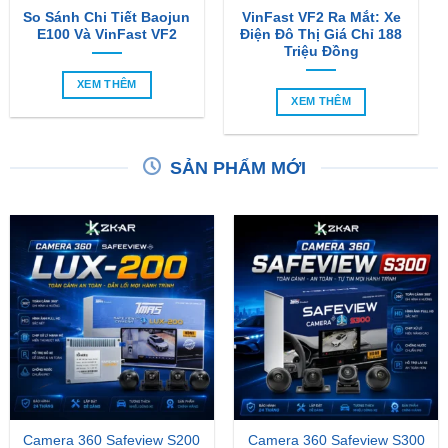
So Sánh Chi Tiết Baojun
VinFast VF2 Ra Mắt: Xe
E100 Và VinFast VF2
Điện Đô Thị Giá Chỉ 188
Triệu Đồng
XEM THÊM
XEM THÊM
SẢN PHẨM MỚI
Camera 360 Safeview S200
Camera 360 Safeview S300