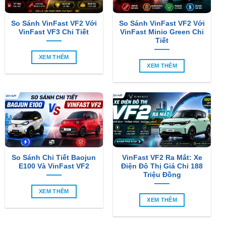
VinFast VF3 Chi Tiết
VinFast Minio Green Chi
Tiết
XEM THÊM
XEM THÊM
So Sánh Chi Tiết Baojun
VinFast VF2 Ra Mắt: Xe
E100 Và VinFast VF2
Điện Đô Thị Giá Chỉ 188
Triệu Đồng
XEM THÊM
XEM THÊM
SẢN PHẨM MỚI