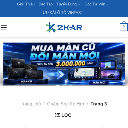
Skip
Giới Thiệu
Đào Tạo
Tuyển Dụng
Góc Tư Vấn
to
ƯU ĐÃI Ô TÔ VINFAST
content
0
Trang chủ
/
Chăm Sóc Xe Hơi
/
Trang 3
LỌC