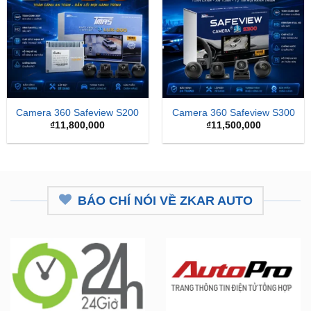
Camera 360 Safeview S200
Camera 360 Safeview S300
₫
11,800,000
₫
11,500,000
BÁO CHÍ NÓI VỀ ZKAR AUTO
ZKar Auto tài trợ học bổng kỹ
CEO từng nâng cấp hơn 7.000 ô
thuật ô tô cho thanh niên nghèo
tô mở hệ thống chăm sóc xe hơi