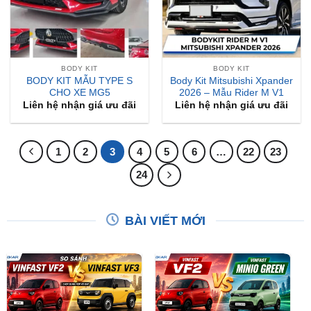
BODY KIT
BODY KIT
BODY KIT MẪU TYPE S
Body Kit Mitsubishi Xpander
CHO XE MG5
2026 – Mẫu Rider M V1
Liên hệ nhận giá ưu đãi
Liên hệ nhận giá ưu đãi
1
2
3
4
5
6
…
22
23
24
BÀI VIẾT MỚI
So Sánh VinFast VF2 Với
So Sánh VinFast VF2 Với