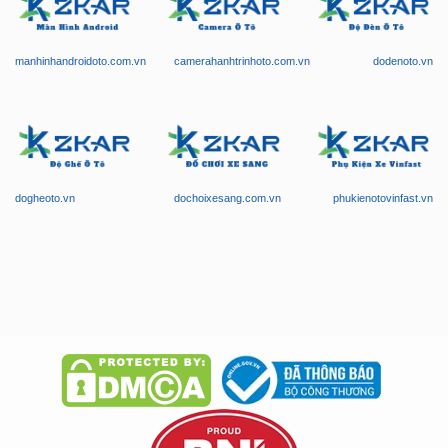
manhinhandroidoto.com.vn
camerahanhtrinhoto.com.vn
dodenoto.vn
dogheoto.vn
dochoixesang.com.vn
phukienotovinfast.vn