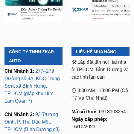
CÔNG TY TNHH ZKAR
LIÊN HỆ MUA HÀNG
AUTO
🛠️
Lắp đặt tận nơi, tại nhà
ở TPHCM, Bình Dương và
Chi Nhánh 1:
277–279
các tỉnh lân cận
Đường số 9A, KDC Trung
Sơn, xã Bình Hưng,
⏱️ 8:30 AM - 18:00 PM (Cả
TP.HCM (giáp khu Him
T7 Và Chủ Nhật)
Lam Quận 7)
Mã số thuế:
0318103254 -
Chi Nhánh 2:
93 Trương
Ngày cấp phép:
Định, P. Thủ Dầu Một,
16/10/2023
TP.HCM (Bình Dương cũ)
Có xuất VAT cho Công
Chi Nhánh 3:
Huỳnh Tấn
Ty